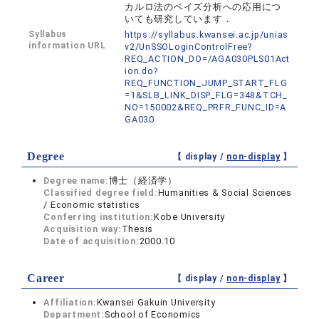
カルロ法のベイズ分析への応用につ
いても研究しています．
Syllabus
https://syllabus.kwansei.ac.jp/unias
information URL
v2/UnSSOLoginControlFree?
REQ_ACTION_DO=/AGA030PLS01Act
ion.do?
REQ_FUNCTION_JUMP_START_FLG
=1&SLB_LINK_DISP_FLG=348&TCH_
NO=150002&REQ_PRFR_FUNC_ID=A
GA030
Degree
【 display /
non-display
】
Degree name:
博士（経済学）
Classified degree field:
Humanities & Social Sciences
/ Economic statistics
Conferring institution:
Kobe University
Acquisition way:
Thesis
Date of acquisition:
2000.10
Career
【 display /
non-display
】
Affiliation:
Kwansei Gakuin University
Department:
School of Economics