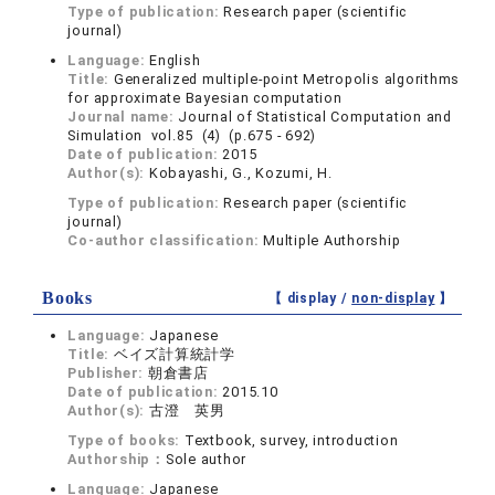
Type of publication:
Research paper (scientific
journal)
Language:
English
Title:
Generalized multiple-point Metropolis algorithms
for approximate Bayesian computation
Journal name:
Journal of Statistical Computation and
Simulation vol.85 (4) (p.675 - 692)
Date of publication:
2015
Author(s):
Kobayashi, G., Kozumi, H.
Type of publication:
Research paper (scientific
journal)
Co-author classification:
Multiple Authorship
Books
【 display /
non-display
】
Language:
Japanese
Title:
ベイズ計算統計学
Publisher:
朝倉書店
Date of publication:
2015.10
Author(s):
古澄 英男
Type of books:
Textbook, survey, introduction
Authorship：
Sole author
Language:
Japanese