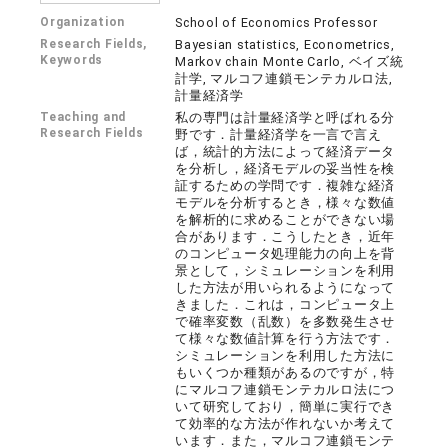
Organization
School of Economics Professor
Research Fields,
Bayesian statistics, Econometrics,
Keywords
Markov chain Monte Carlo, ベイズ統
計学, マルコフ連鎖モンテカルロ法,
計量経済学
Teaching and
私の専門は計量経済学と呼ばれる分
Research Fields
野です．計量経済学を一言で言え
ば，統計的方法によって経済データ
を分析し，経済モデルの妥当性を検
証するための学問です．複雑な経済
モデルを分析するとき，様々な数値
を解析的に求めることができない場
合があります．こうしたとき，近年
のコンピュータ処理能力の向上を背
景として，シミュレーションを利用
した方法が用いられるようになって
きました．これは，コンピュータ上
で確率変数（乱数）を多数発生させ
て様々な数値計算を行う方法です．
シミュレーションを利用した方法に
もいくつか種類があるのですが，特
にマルコフ連鎖モンテカルロ法につ
いて研究しており，簡単に実行でき
て効率的な方法が作れないか考えて
います．また，マルコフ連鎖モンテ