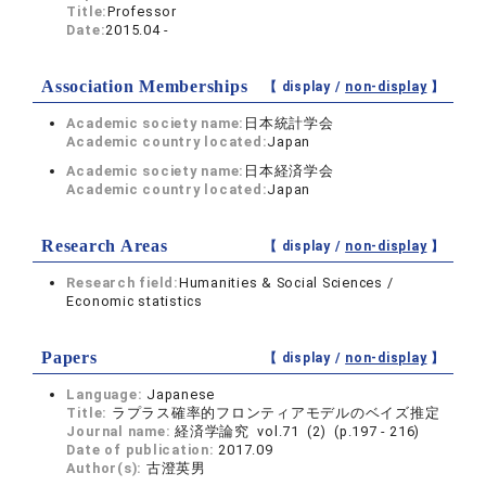
Title:
Professor
Date:
2015.04 -
Association Memberships
【 display /
non-display
】
Academic society name:
日本統計学会
Academic country located:
Japan
Academic society name:
日本経済学会
Academic country located:
Japan
Research Areas
【 display /
non-display
】
Research field:
Humanities & Social Sciences /
Economic statistics
Papers
【 display /
non-display
】
Language:
Japanese
Title:
ラプラス確率的フロンティアモデルのベイズ推定
Journal name:
経済学論究 vol.71 (2) (p.197 - 216)
Date of publication:
2017.09
Author(s):
古澄英男