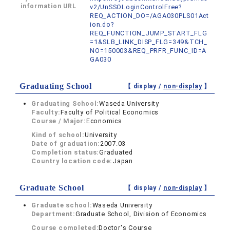
information URL
v2/UnSSOLoginControlFree?
REQ_ACTION_DO=/AGA030PLS01Act
ion.do?
REQ_FUNCTION_JUMP_START_FLG
=1&SLB_LINK_DISP_FLG=349&TCH_
NO=150003&REQ_PRFR_FUNC_ID=A
GA030
Graduating School
【 display /
non-display
】
Graduating School:
Waseda University
Faculty:
Faculty of Political Economics
Course / Major:
Economics
Kind of school:
University
Date of graduation:
2007.03
Completion status:
Graduated
Country location code:
Japan
Graduate School
【 display /
non-display
】
Graduate school:
Waseda University
Department:
Graduate School, Division of Economics
Course completed:
Doctor's Course