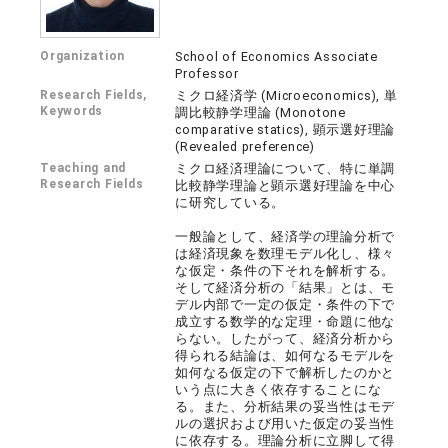
Organization
School of Economics Associate
Professor
Research Fields,
ミクロ経済学 (Microeconomics), 単
Keywords
調比較静学理論 (Monotone
comparative statics), 顕示選好理論
(Revealed preference)
Teaching and
ミクロ経済理論について、特に単調
Research Fields
比較静学理論と顕示選好理論を中心
に研究している。
一般論として、経済学の理論分析で
は経済現象を数理モデル化し、様々
な仮定・条件の下それを解析する。
そして経済分析の「結果」とは、モ
デル内部で一定の仮定・条件の下で
成立する数学的な定理・命題に他な
らない。したがって、経済分析から
得られる結論は、如何なるモデルを
如何なる仮定の下で解析したのかと
いう点に大きく依存することにな
る。また、分析結果の妥当性はモデ
ルの選択および用いた仮定の妥当性
に依存する。理論分析に立脚して得