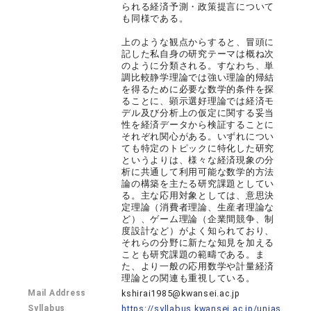
られる経済予測・政策提言について
も同様である。
上のような観点からすると、冒頭に
記した私自身の研究テーマは概ね次
のように分類される。すなわち、単
調比較静学理論では強い理論的帰結
を得るために必要な数学的条件を探
ることに、顕示選好理論では経済モ
デル及び分析上の仮定に関する妥当
性を経済データから検証することに
それぞれ関心がある。いずれについ
ても特定のトピックに特化した研究
というよりは、様々な経済現象の分
析に共通して利用可能な数学的方法
論の構築を主たる研究課題としてい
る。主な応用対象としては、意思決
定理論（消費者理論、生産者理論な
ど）、ゲーム理論（企業間競争、制
度設計など）がよく知られており、
それらの分野に新たな知見を加える
ことも研究課題の範疇である。ま
た、より一般の応用数学や計量経済
理論との関連も重視している。
Mail Address
kshirai1985@kwansei.ac.jp
Syllabus
https://syllabus.kwansei.ac.jp/unias