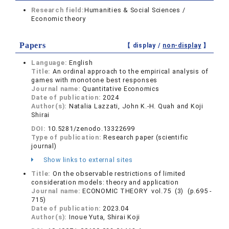
Research field:
Humanities & Social Sciences /
Economic theory
Papers
【 display /
non-display
】
Language:
English
Title:
An ordinal approach to the empirical analysis of
games with monotone best responses
Journal name:
Quantitative Economics
Date of publication:
2024
Author(s):
Natalia Lazzati, John K.-H. Quah and Koji
Shirai
DOI:
10.5281/zenodo.13322699
Type of publication:
Research paper (scientific
journal)
Show links to external sites
Title:
On the observable restrictions of limited
consideration models: theory and application
Journal name:
ECONOMIC THEORY vol.75 (3) (p.695 -
715)
Date of publication:
2023.04
Author(s):
Inoue Yuta, Shirai Koji