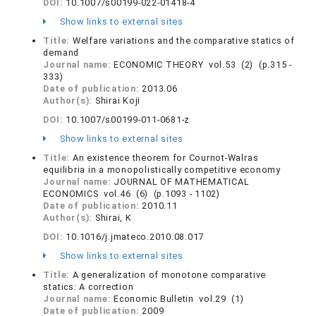
DOI:
10.1007/s00199-022-01418-4
Show links to external sites
Title:
Welfare variations and the comparative statics of
demand
Journal name:
ECONOMIC THEORY vol.53 (2) (p.315 -
333)
Date of publication:
2013.06
Author(s):
Shirai Koji
DOI:
10.1007/s00199-011-0681-z
Show links to external sites
Title:
An existence theorem for Cournot-Walras
equilibria in a monopolistically competitive economy
Journal name:
JOURNAL OF MATHEMATICAL
ECONOMICS vol.46 (6) (p.1093 - 1102)
Date of publication:
2010.11
Author(s):
Shirai, K
DOI:
10.1016/j.jmateco.2010.08.017
Show links to external sites
Title:
A generalization of monotone comparative
statics: A correction
Journal name:
Economic Bulletin vol.29 (1)
Date of publication:
2009