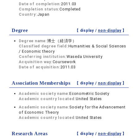
Date of completion:
2011.03
Completion status:
Completed
Country:
Japan
Degree
【 display /
non-display
】
Degree name:
博士（経済学）
Classified degree field:
Humanities & Social Sciences
/ Economic theory
Conferring institution:
Waseda University
Acquisition way:
Coursework
Date of acquisition:
2011.03
Association Memberships
【 display /
non-display
】
Academic society name:
Econometric Society
Academic country located:
United States
Academic society name:
Society for the Advancement
of Economic Theory
Academic country located:
United States
Research Areas
【 display /
non-display
】