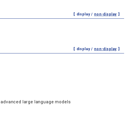
【 display /
non-display
】
【 display /
non-display
】
g advanced large language models