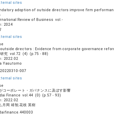
ternal sites
datory adoption of outside directors improve firm performan
s
ernational Review of Business vol.-
n:
2024
智
ternal sites
se
 outside directors : Evidence from corporate governance refo
究 vol.72 (4) (p.75 - 88)
n:
2022.02
ka Yasutomo
.20220310-007
ternal sites
se
がコーポレート・ガバナンスに及ぼす影響
dai Finance vol.44 (0) (p.57 - 93)
n:
2022.02
夫,月岡 靖智,花枝 英樹
daifinance.440003