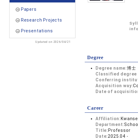
Papers
Research Projects
Syl
inf
Presentations
Updated on 2026/04/21
Degree
Degree name:
博士
Classified degree 
Conferring institu
Acquisition way:
C
Date of acquisitio
Career
Affiliation:
Kwansei
Department:
Schoo
Title:
Professor
Date:
2025.04 -