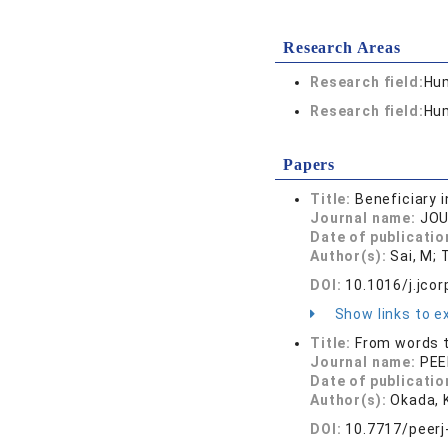
Research Areas
Research field:
Hum
Research field:
Hum
Papers
Title:
Beneficiary
Journal name:
JOU
Date of publicatio
Author(s):
Sai, M; 
DOI:
10.1016/j.jco
Show links to ex
Title:
From words t
Journal name:
PEE
Date of publicatio
Author(s):
Okada, K
DOI:
10.7717/peerj