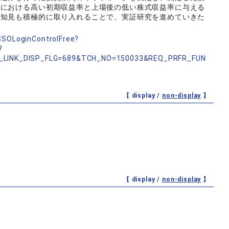
開における高い初期収益率と上場後の低い株式収益率に与える
の知見も積極的に取り入れることで、実証研究を進めていきた
nSSOLoginControlFree?
?
_LINK_DISP_FLG=689&TCH_NO=150033&REQ_PRFR_FUN
【 display /
non-display
】
【 display /
non-display
】