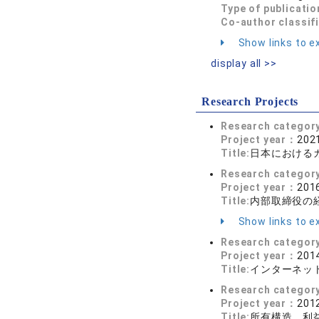
Type of publicatio
Co-author classif
Show links to ex
display all >>
Research Projects
Research categor
Project year：
2021
Title:
日本における
Research categor
Project year：
2016
Title:
内部取締役の
Show links to ex
Research categor
Project year：
2014
Title:
インターネッ
Research categor
Project year：
2012
Title:
所有構造、利