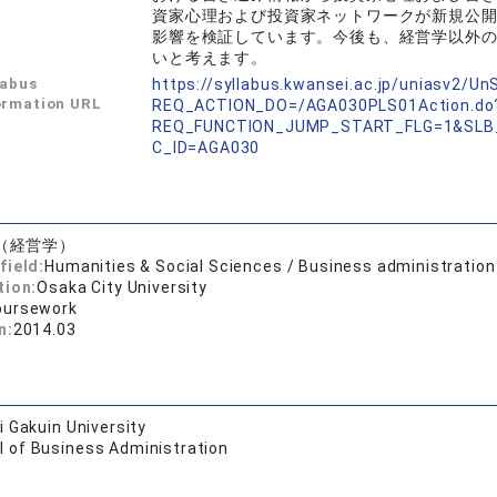
資家心理および投資家ネットワークが新規公
影響を検証しています。今後も、経営学以外
いと考えます。
labus
https://syllabus.kwansei.ac.jp/uniasv2/U
ormation URL
REQ_ACTION_DO=/AGA030PLS01Action.do
REQ_FUNCTION_JUMP_START_FLG=1&SLB
C_ID=AGA030
（経営学）
field:
Humanities & Social Sciences / Business administration
tion:
Osaka City University
oursework
n:
2014.03
 Gakuin University
l of Business Administration