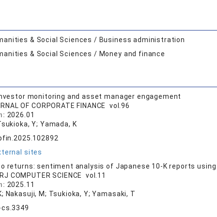
anities & Social Sciences / Business administration
anities & Social Sciences / Money and finance
 investor monitoring and asset manager engagement
RNAL OF CORPORATE FINANCE vol.96
n:
2026.01
Tsukioka, Y; Yamada, K
rpfin.2025.102892
ternal sites
o returns: sentiment analysis of Japanese 10-K reports usin
RJ COMPUTER SCIENCE vol.11
n:
2025.11
; Nakasuji, M; Tsukioka, Y; Yamasaki, T
-cs.3349