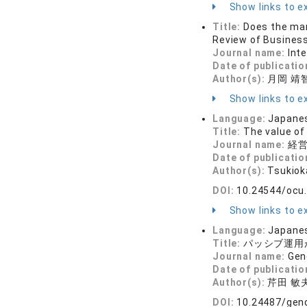
Show links to ex
Title:
Does the man
Review of Busines
Journal name:
Int
Date of publicatio
Author(s):
月岡 靖
Show links to ex
Language:
Japane
Title:
The value of
Journal name:
経営研
Date of publicatio
Author(s):
Tsukio
DOI:
10.24544/ocu
Show links to ex
Language:
Japane
Title:
パッシブ運用
Journal name:
Gen
Date of publicatio
Author(s):
芹田 敏
DOI:
10.24487/gen