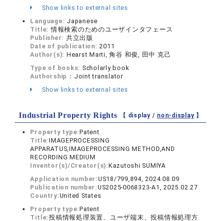
Show links to external sites
Language:
Japanese
Title:
情報検索のためのユーザインタフェース
Publisher:
共立出版
Date of publication:
2011
Author(s):
Hearst Marti, 角谷 和俊, 田中 克己
Type of books:
Scholarly book
Authorship：
Joint translator
Show links to external sites
Industrial Property Rights
【 display /
non-display
】
Property type:
Patent
Title:
IMAGEPROCESSING
APPARATUS,IMAGEPROCESSING METHOD,AND
RECORDING MEDIUM
Inventor(s)/Creator(s):
Kazutoshi SUMIYA
Application number:
US18/799,894, 2024.08.09
Publication number:
US2025-0068323-A1, 2025.02.27
Country:
United States
Property type:
Patent
Title:
投稿情報処理装置、ユーザ端末、投稿情報処理方