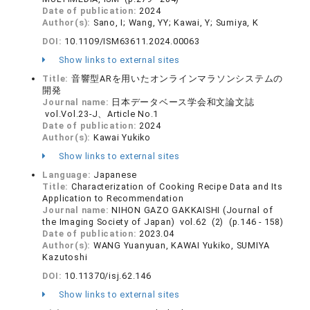
Date of publication:
2024
Author(s):
Sano, I; Wang, YY; Kawai, Y; Sumiya, K
DOI:
10.1109/ISM63611.2024.00063
Show links to external sites
Title:
音響型ARを用いたオンラインマラソンシステムの
開発
Journal name:
日本データベース学会和文論文誌
vol.Vol.23-J、Article No.1
Date of publication:
2024
Author(s):
Kawai Yukiko
Show links to external sites
Language:
Japanese
Title:
Characterization of Cooking Recipe Data and Its
Application to Recommendation
Journal name:
NIHON GAZO GAKKAISHI (Journal of
the Imaging Society of Japan) vol.62 (2) (p.146 - 158)
Date of publication:
2023.04
Author(s):
WANG Yuanyuan, KAWAI Yukiko, SUMIYA
Kazutoshi
DOI:
10.11370/isj.62.146
Show links to external sites