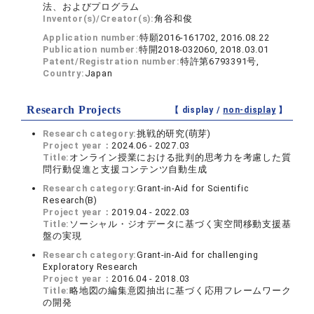
法、およびプログラム
Inventor(s)/Creator(s):
角谷和俊
Application number:
特願2016-161702, 2016.08.22
Publication number:
特開2018-032060, 2018.03.01
Patent/Registration number:
特許第6793391号,
Country:
Japan
Research Projects
【 display /
non-display
】
Research category:
挑戦的研究(萌芽)
Project year：
2024.06 - 2027.03
Title:
オンライン授業における批判的思考力を考慮した質
問行動促進と支援コンテンツ自動生成
Research category:
Grant-in-Aid for Scientific
Research(B)
Project year：
2019.04 - 2022.03
Title:
ソーシャル・ジオデータに基づく実空間移動支援基
盤の実現
Research category:
Grant-in-Aid for challenging
Exploratory Research
Project year：
2016.04 - 2018.03
Title:
略地図の編集意図抽出に基づく応用フレームワーク
の開発