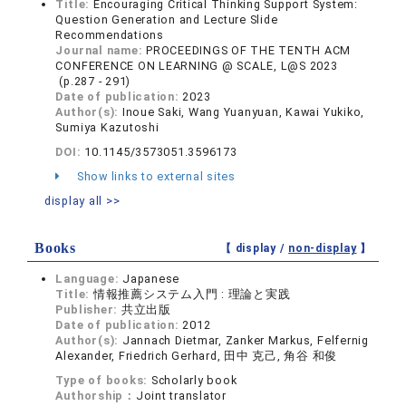
Title:
Encouraging Critical Thinking Support System:
Question Generation and Lecture Slide
Recommendations
Journal name:
PROCEEDINGS OF THE TENTH ACM
CONFERENCE ON LEARNING @ SCALE, L@S 2023
(p.287 - 291)
Date of publication:
2023
Author(s):
Inoue Saki, Wang Yuanyuan, Kawai Yukiko,
Sumiya Kazutoshi
DOI:
10.1145/3573051.3596173
Show links to external sites
display all >>
Books
【 display /
non-display
】
Language:
Japanese
Title:
情報推薦システム入門 : 理論と実践
Publisher:
共立出版
Date of publication:
2012
Author(s):
Jannach Dietmar, Zanker Markus, Felfernig
Alexander, Friedrich Gerhard, 田中 克己, 角谷 和俊
Type of books:
Scholarly book
Authorship：
Joint translator