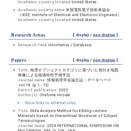
Academic country located:
United States
Academic society name:
米国電気電子技術者協会
（IEEE: Institute of Electrical and Electronic Engineers）
Academic country located:
United States
Research Areas
【 display /
non-display
】
Research field:
Informatics / Database
Papers
【 display /
non-display
】
Title:
地理オブジェクトカテゴリに基づいた色付き地図
画像による地域特性予測手法
Journal name:
情報処理学会論文誌：データベース
vol.18 (p.1 - 13)
Date of publication:
2025
Author(s):
Ohshima Hiroaki
Show links to external sites
Title:
Slide Analysis Method for Editing Lecture
Materials based on Hierarchical Structures of Subject
Terminologies
Journal name:
2024 INTERNATIONAL SYMPOSIUM ON
MULTIMEDIA, ISM (p.279 - 284)