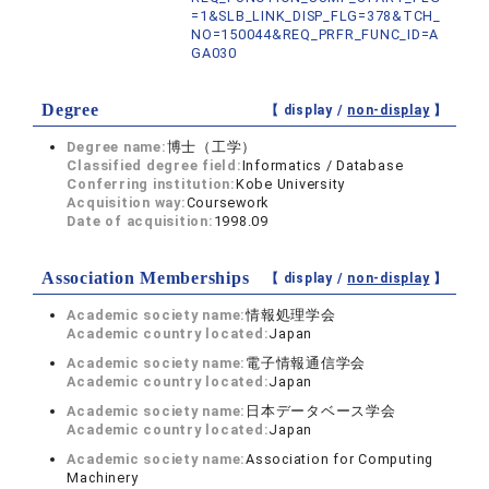
=1&SLB_LINK_DISP_FLG=378&TCH_
NO=150044&REQ_PRFR_FUNC_ID=A
GA030
Degree
【 display /
non-display
】
Degree name:
博士（工学）
Classified degree field:
Informatics / Database
Conferring institution:
Kobe University
Acquisition way:
Coursework
Date of acquisition:
1998.09
Association Memberships
【 display /
non-display
】
Academic society name:
情報処理学会
Academic country located:
Japan
Academic society name:
電子情報通信学会
Academic country located:
Japan
Academic society name:
日本データベース学会
Academic country located:
Japan
Academic society name:
Association for Computing
Machinery