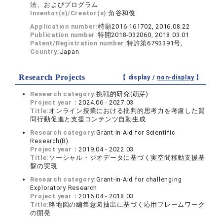
法、およびプログラム
Inventor(s)/Creator(s):
角谷和俊
Application number:
特願2016-161702, 2016.08.22
Publication number:
特開2018-032060, 2018.03.01
Patent/Registration number:
特許第6793391号,
Country:
Japan
Research Projects
【 display /
non-display
】
Research category:
挑戦的研究(萌芽)
Project year：
2024.06 - 2027.03
Title:
オンライン授業における批判的思考力を考慮した質
問行動促進と支援コンテンツ自動生成
Research category:
Grant-in-Aid for Scientific
Research(B)
Project year：
2019.04 - 2022.03
Title:
ソーシャル・ジオデータに基づく実空間移動支援基
盤の実現
Research category:
Grant-in-Aid for challenging
Exploratory Research
Project year：
2016.04 - 2018.03
Title:
略地図の編集意図抽出に基づく応用フレームワーク
の開発