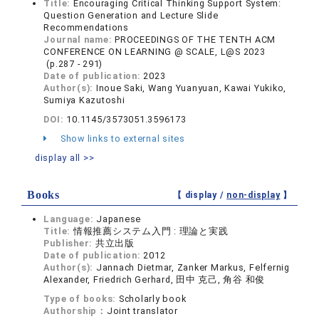
Title:
Encouraging Critical Thinking Support System:
Question Generation and Lecture Slide
Recommendations
Journal name:
PROCEEDINGS OF THE TENTH ACM
CONFERENCE ON LEARNING @ SCALE, L@S 2023
(p.287 - 291)
Date of publication:
2023
Author(s):
Inoue Saki, Wang Yuanyuan, Kawai Yukiko,
Sumiya Kazutoshi
DOI:
10.1145/3573051.3596173
Show links to external sites
display all >>
Books
【 display /
non-display
】
Language:
Japanese
Title:
情報推薦システム入門 : 理論と実践
Publisher:
共立出版
Date of publication:
2012
Author(s):
Jannach Dietmar, Zanker Markus, Felfernig
Alexander, Friedrich Gerhard, 田中 克己, 角谷 和俊
Type of books:
Scholarly book
Authorship：
Joint translator