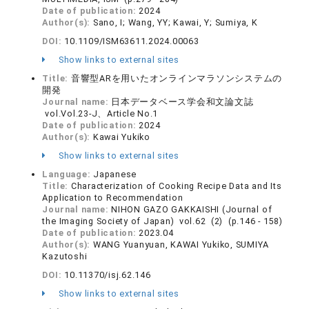
Date of publication:
2024
Author(s):
Sano, I; Wang, YY; Kawai, Y; Sumiya, K
DOI:
10.1109/ISM63611.2024.00063
Show links to external sites
Title:
音響型ARを用いたオンラインマラソンシステムの
開発
Journal name:
日本データベース学会和文論文誌
vol.Vol.23-J、Article No.1
Date of publication:
2024
Author(s):
Kawai Yukiko
Show links to external sites
Language:
Japanese
Title:
Characterization of Cooking Recipe Data and Its
Application to Recommendation
Journal name:
NIHON GAZO GAKKAISHI (Journal of
the Imaging Society of Japan) vol.62 (2) (p.146 - 158)
Date of publication:
2023.04
Author(s):
WANG Yuanyuan, KAWAI Yukiko, SUMIYA
Kazutoshi
DOI:
10.11370/isj.62.146
Show links to external sites