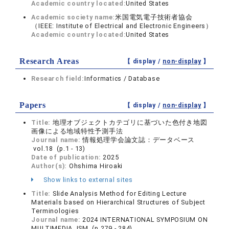
Academic country located:
United States
Academic society name:
米国電気電子技術者協会
（IEEE: Institute of Electrical and Electronic Engineers）
Academic country located:
United States
Research Areas
【 display /
non-display
】
Research field:
Informatics / Database
Papers
【 display /
non-display
】
Title:
地理オブジェクトカテゴリに基づいた色付き地図
画像による地域特性予測手法
Journal name:
情報処理学会論文誌：データベース
vol.18 (p.1 - 13)
Date of publication:
2025
Author(s):
Ohshima Hiroaki
Show links to external sites
Title:
Slide Analysis Method for Editing Lecture
Materials based on Hierarchical Structures of Subject
Terminologies
Journal name:
2024 INTERNATIONAL SYMPOSIUM ON
MULTIMEDIA, ISM (p.279 - 284)