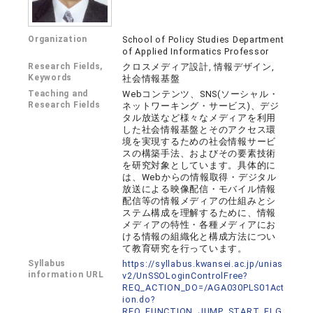
Organization
School of Policy Studies Department
of Applied Informatics Professor
Research Fields,
クロスメディア設計, 情報デザイン,
Keywords
社会情報基盤
Teaching and
Webコンテンツ、SNS(ソーシャル・
Research Fields
ネットワーキング・サービス)、デジ
タル放送など様々なメディアを利用
した社会情報基盤とそのアクセス環
境を実現するための社会情報サービ
スの構築手法、およびその要素技術
を研究対象としています。具体的に
は、Webからの情報取得・デジタル
放送による映像配信・モバイル情報
配信等の情報メディアの仕組みとシ
ステム構成を理解するために、情報
メディアの特性・各種メディアにお
ける情報の組織化と構成方法につい
て教育研究を行っています。
Syllabus
https://syllabus.kwansei.ac.jp/unias
information URL
v2/UnSSOLoginControlFree?
REQ_ACTION_DO=/AGA030PLS01Act
ion.do?
REQ_FUNCTION_JUMP_START_FLG