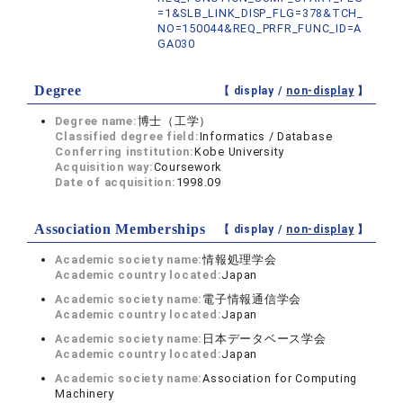
=1&SLB_LINK_DISP_FLG=378&TCH_
NO=150044&REQ_PRFR_FUNC_ID=A
GA030
Degree
【 display /
non-display
】
Degree name:
博士（工学）
Classified degree field:
Informatics / Database
Conferring institution:
Kobe University
Acquisition way:
Coursework
Date of acquisition:
1998.09
Association Memberships
【 display /
non-display
】
Academic society name:
情報処理学会
Academic country located:
Japan
Academic society name:
電子情報通信学会
Academic country located:
Japan
Academic society name:
日本データベース学会
Academic country located:
Japan
Academic society name:
Association for Computing
Machinery