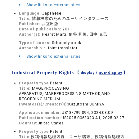
Show links to external sites
Language:
Japanese
Title:
情報検索のためのユーザインタフェース
Publisher:
共立出版
Date of publication:
2011
Author(s):
Hearst Marti, 角谷 和俊, 田中 克己
Type of books:
Scholarly book
Authorship：
Joint translator
Show links to external sites
Industrial Property Rights
【 display /
non-display
】
Property type:
Patent
Title:
IMAGEPROCESSING
APPARATUS,IMAGEPROCESSING METHOD,AND
RECORDING MEDIUM
Inventor(s)/Creator(s):
Kazutoshi SUMIYA
Application number:
US18/799,894, 2024.08.09
Publication number:
US2025-0068323-A1, 2025.02.27
Country:
United States
Property type:
Patent
Title:
投稿情報処理装置、ユーザ端末、投稿情報処理方