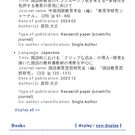
Title:
国語科教育のインクルーシブ化を考える―多様性を
包摂する教育の実現に向けて
Journal name:
中国四国教育学会（編）『教育学研究ジ
ャーナル』 (29) (p.61 - 66)
Date of publication:
2024.03
Author(s):
原田 大介
Type of publication:
Research paper (scientific
journal)
Co-author classification:
Single Author
Language:
Japanese
Title:
国語科における「クリップな読み」の導入―障害を
描いた国語の教科書教材の考察を中心に
Journal name:
国語教育思想研究会（編）『国語教育思
想研究』 (32) (p.122 - 131)
Date of publication:
2023.12
Author(s):
原田 大介
Type of publication:
Research paper (scientific
journal)
Co-author classification:
Single Author
display all >>
Books
【 display /
non-display
】