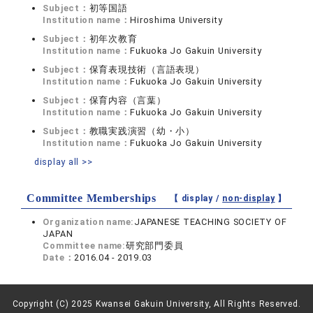
Subject：
初等国語
Institution name：
Hiroshima University
Subject：
初年次教育
Institution name：
Fukuoka Jo Gakuin University
Subject：
保育表現技術（言語表現）
Institution name：
Fukuoka Jo Gakuin University
Subject：
保育内容（言葉）
Institution name：
Fukuoka Jo Gakuin University
Subject：
教職実践演習（幼・小）
Institution name：
Fukuoka Jo Gakuin University
display all >>
Committee Memberships
【 display /
non-display
】
Organization name:
JAPANESE TEACHING SOCIETY OF
JAPAN
Committee name:
研究部門委員
Date：
2016.04 - 2019.03
Copyright (C) 2025 Kwansei Gakuin University, All Rights Reserved.