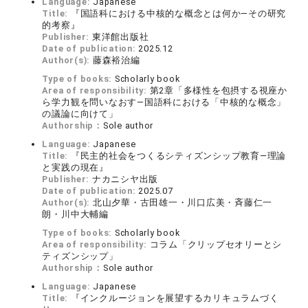
Language:
Japanese
Title:
『国語科における中核的な概念とは何か―その研究
的考察』
Publisher:
東洋館出版社
Date of publication:
2025.12
Author(s):
藤森裕治編
Type of books:
Scholarly book
Area of responsibility:
第2章「多様性を包摂する視座か
ら学力観を問いなおす―国語科における「中核的な概念」
の議論に向けて」
Authorship：
Sole author
Language:
Japanese
Title:
『民主的社会をつくるシティズンシップ教育―理論
と実践の現在』
Publisher:
ナカニシヤ出版
Date of publication:
2025.07
Author(s):
北山夕華・古田雄一・川口広美・斉藤仁一
朗・川中大輔編
Type of books:
Scholarly book
Area of responsibility:
コラム「クリップセオリーとシ
ティズンシップ」
Authorship：
Sole author
Language:
Japanese
Title:
『インクルージョンを展望するカリキュラムづく