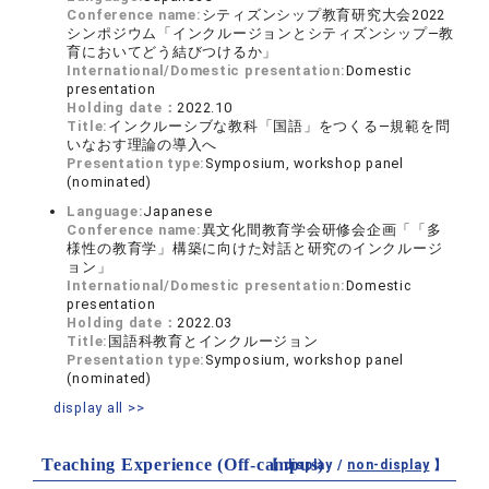
Conference name:
シティズンシップ教育研究大会2022
シンポジウム「インクルージョンとシティズンシップ―教
育においてどう結びつけるか」
International/Domestic presentation:
Domestic
presentation
Holding date：
2022.10
Title:
インクルーシブな教科「国語」をつくる―規範を問
いなおす理論の導入へ
Presentation type:
Symposium, workshop panel
(nominated)
Language:
Japanese
Conference name:
異文化間教育学会研修会企画「「多
様性の教育学」構築に向けた対話と研究のインクルージ
ョン」
International/Domestic presentation:
Domestic
presentation
Holding date：
2022.03
Title:
国語科教育とインクルージョン
Presentation type:
Symposium, workshop panel
(nominated)
display all >>
Teaching Experience (Off-campus)
【 display /
non-display
】