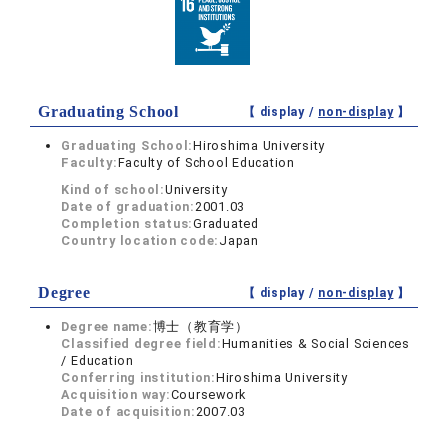
Graduating School
【 display /
non-display
】
Graduating School:
Hiroshima University
Faculty:
Faculty of School Education
Kind of school:
University
Date of graduation:
2001.03
Completion status:
Graduated
Country location code:
Japan
Degree
【 display /
non-display
】
Degree name:
博士（教育学）
Classified degree field:
Humanities & Social Sciences
/ Education
Conferring institution:
Hiroshima University
Acquisition way:
Coursework
Date of acquisition:
2007.03