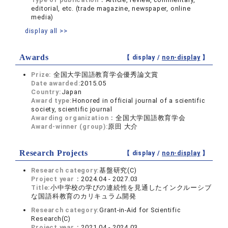
editorial, etc. (trade magazine, newspaper, online
media)
display all >>
Awards
【 display /
non-display
】
Prize:
全国大学国語教育学会優秀論文賞
Date awarded:
2015.05
Country:
Japan
Award type:
Honored in official journal of a scientific
society, scientific journal
Awarding organization：
全国大学国語教育学会
Award-winner (group):
原田 大介
Research Projects
【 display /
non-display
】
Research category:
基盤研究(C)
Project year：
2024.04 - 2027.03
Title:
小中学校の学びの連続性を見通したインクルーシブ
な国語科教育のカリキュラム開発
Research category:
Grant-in-Aid for Scientific
Research(C)
Project year：
2021.04 - 2024.03