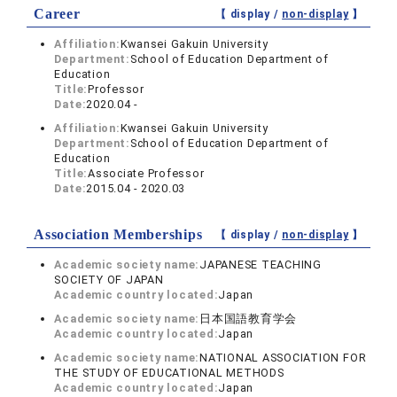
Career
【 display /
non-display
】
Affiliation:
Kwansei Gakuin University
Department:
School of Education Department of
Education
Title:
Professor
Date:
2020.04 -
Affiliation:
Kwansei Gakuin University
Department:
School of Education Department of
Education
Title:
Associate Professor
Date:
2015.04 - 2020.03
Association Memberships
【 display /
non-display
】
Academic society name:
JAPANESE TEACHING
SOCIETY OF JAPAN
Academic country located:
Japan
Academic society name:
日本国語教育学会
Academic country located:
Japan
Academic society name:
NATIONAL ASSOCIATION FOR
THE STUDY OF EDUCATIONAL METHODS
Academic country located:
Japan