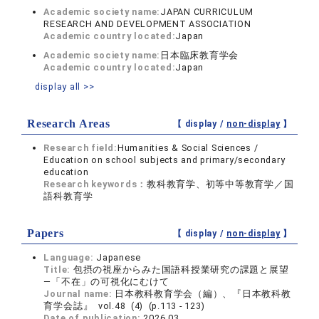
Academic society name:
JAPAN CURRICULUM
RESEARCH AND DEVELOPMENT ASSOCIATION
Academic country located:
Japan
Academic society name:
日本臨床教育学会
Academic country located:
Japan
display all >>
Research Areas
【 display /
non-display
】
Research field:
Humanities & Social Sciences /
Education on school subjects and primary/secondary
education
Research keywords：
教科教育学、初等中等教育学／国
語科教育学
Papers
【 display /
non-display
】
Language:
Japanese
Title:
包摂の視座からみた国語科授業研究の課題と展望
―「不在」の可視化にむけて
Journal name:
日本教科教育学会（編）、『日本教科教
育学会誌』 vol.48 (4) (p.113 - 123)
Date of publication:
2026.03