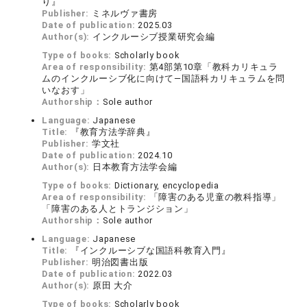
り』
Publisher:
ミネルヴァ書房
Date of publication:
2025.03
Author(s):
インクルーシブ授業研究会編
Type of books:
Scholarly book
Area of responsibility:
第4部第10章「教科カリキュラ
ムのインクルーシブ化に向けて―国語科カリキュラムを問
いなおす」
Authorship：
Sole author
Language:
Japanese
Title:
『教育方法学辞典』
Publisher:
学文社
Date of publication:
2024.10
Author(s):
日本教育方法学会編
Type of books:
Dictionary, encyclopedia
Area of responsibility:
「障害のある児童の教科指導」
「障害のある人とトランジション」
Authorship：
Sole author
Language:
Japanese
Title:
『インクルーシブな国語科教育入門』
Publisher:
明治図書出版
Date of publication:
2022.03
Author(s):
原田 大介
Type of books:
Scholarly book