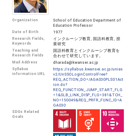
Organization
School of Education Department of
Education Professor
Date of Birth
1977
Research Fields,
インクルーシブ教育, 国語科教育, 授
Keywords
業研究
Teaching and
国語科教育とインクルーシブ教育を
Research Fields
合わせて研究しています。
Mail Address
dharada@kwansei.ac.jp
Syllabus
https://syllabus.kwansei.ac.jp/unias
information URL
v2/UnSSOLoginControlFree?
REQ_ACTION_DO=/AGA030PLS01Act
ion.do?
REQ_FUNCTION_JUMP_START_FLG
=1&SLB_LINK_DISP_FLG=381&TCH_
NO=150049&REQ_PRFR_FUNC_ID=A
GA030
SDGs Related
Goals