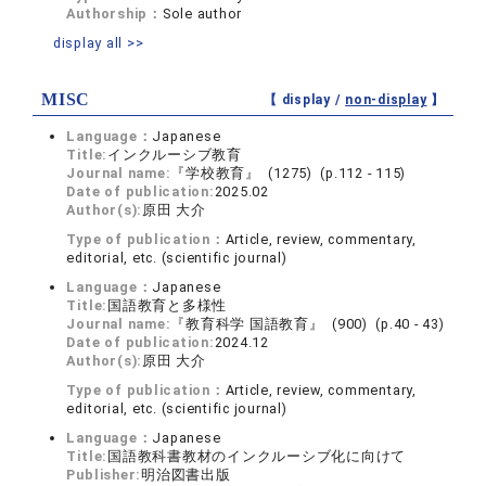
Authorship：
Sole author
display all >>
MISC
【 display /
non-display
】
Language：
Japanese
Title:
インクルーシブ教育
Journal name:
『学校教育』 (1275) (p.112 - 115)
Date of publication:
2025.02
Author(s):
原田 大介
Type of publication：
Article, review, commentary,
editorial, etc. (scientific journal)
Language：
Japanese
Title:
国語教育と多様性
Journal name:
『教育科学 国語教育』 (900) (p.40 - 43)
Date of publication:
2024.12
Author(s):
原田 大介
Type of publication：
Article, review, commentary,
editorial, etc. (scientific journal)
Language：
Japanese
Title:
国語教科書教材のインクルーシブ化に向けて
Publisher:
明治図書出版