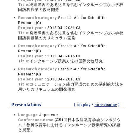
Title:
発達障害のある児童を含むインクルーシブな小学校
国語科授業の教材開発
Research category:
Grant-in-Aid for Scientific
Research(C)
Project year：
2018.04 - 2021.03
Title:
発達障害のある児童を含むインクルーシブな小学校
国語科授業のカリキュラム開発
Research category:
Grant-in-Aid for Scientific
Research(B)
Project year：
2013.04 - 2016.03
Title:
インクルーシブ授業方法の国際比較研究
Research category:
Grant-in-Aid for Scientific
Research(C)
Project year：
2010.04 - 2013.03
Title:
コミュニケーション能力育成のための演劇的方法を
用いたカリキュラムの開発研究
Presentations
【 display /
non-display
】
Language:
Japanese
Conference name:
第51回日本教科教育学会シンポジウ
ム「教科教育学におけるインクルーシブ授業研究の課題
と展望」