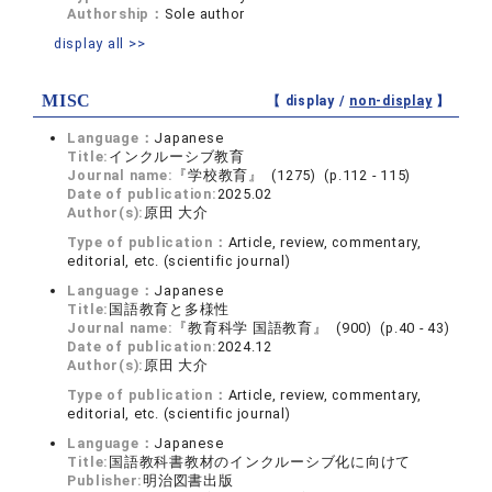
Authorship：
Sole author
display all >>
MISC
【 display /
non-display
】
Language：
Japanese
Title:
インクルーシブ教育
Journal name:
『学校教育』 (1275) (p.112 - 115)
Date of publication:
2025.02
Author(s):
原田 大介
Type of publication：
Article, review, commentary,
editorial, etc. (scientific journal)
Language：
Japanese
Title:
国語教育と多様性
Journal name:
『教育科学 国語教育』 (900) (p.40 - 43)
Date of publication:
2024.12
Author(s):
原田 大介
Type of publication：
Article, review, commentary,
editorial, etc. (scientific journal)
Language：
Japanese
Title:
国語教科書教材のインクルーシブ化に向けて
Publisher:
明治図書出版