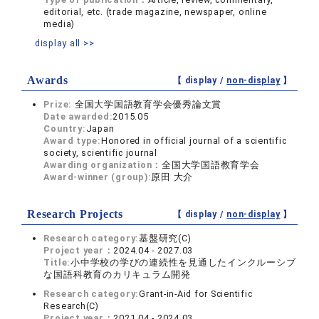
editorial, etc. (trade magazine, newspaper, online
media)
display all >>
Awards
【 display /
non-display
】
Prize:
全国大学国語教育学会優秀論文賞
Date awarded:
2015.05
Country:
Japan
Award type:
Honored in official journal of a scientific
society, scientific journal
Awarding organization：
全国大学国語教育学会
Award-winner (group):
原田 大介
Research Projects
【 display /
non-display
】
Research category:
基盤研究(C)
Project year：
2024.04 - 2027.03
Title:
小中学校の学びの連続性を見通したインクルーシブ
な国語科教育のカリキュラム開発
Research category:
Grant-in-Aid for Scientific
Research(C)
Project year：
2021.04 - 2024.03