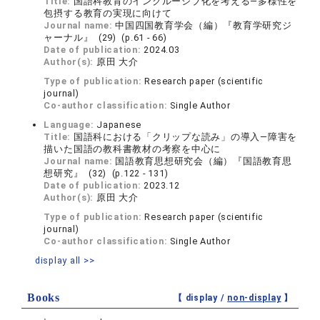
Title:
国語科教育のインクルーシブ化を考える―多様性を
包摂する教育の実現に向けて
Journal name:
中国四国教育学会（編）『教育学研究ジ
ャーナル』 (29) (p.61 - 66)
Date of publication:
2024.03
Author(s):
原田 大介
Type of publication:
Research paper (scientific
journal)
Co-author classification:
Single Author
Language:
Japanese
Title:
国語科における「クリップな読み」の導入―障害を
描いた国語の教科書教材の考察を中心に
Journal name:
国語教育思想研究会（編）『国語教育思
想研究』 (32) (p.122 - 131)
Date of publication:
2023.12
Author(s):
原田 大介
Type of publication:
Research paper (scientific
journal)
Co-author classification:
Single Author
display all >>
Books
【 display /
non-display
】