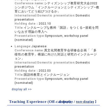
Conference name:
シティズンシップ教育研究大会2022
シンポジウム「インクルージョンとシティズンシップ―教
育においてどう結びつけるか」
International/Domestic presentation:
Domestic
presentation
Holding date：
2022.10
Title:
インクルーシブな教科「国語」をつくる―規範を問
いなおす理論の導入へ
Presentation type:
Symposium, workshop panel
(nominated)
Language:
Japanese
Conference name:
異文化間教育学会研修会企画「「多
様性の教育学」構築に向けた対話と研究のインクルージ
ョン」
International/Domestic presentation:
Domestic
presentation
Holding date：
2022.03
Title:
国語科教育とインクルージョン
Presentation type:
Symposium, workshop panel
(nominated)
display all >>
Teaching Experience (Off-campus)
【 display /
non-display
】