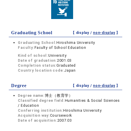
Graduating School
【 display /
non-display
】
Graduating School:
Hiroshima University
Faculty:
Faculty of School Education
Kind of school:
University
Date of graduation:
2001.03
Completion status:
Graduated
Country location code:
Japan
Degree
【 display /
non-display
】
Degree name:
博士（教育学）
Classified degree field:
Humanities & Social Sciences
/ Education
Conferring institution:
Hiroshima University
Acquisition way:
Coursework
Date of acquisition:
2007.03