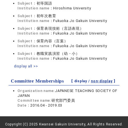
Subject：
初等国語
Institution name：
Hiroshima University
Subject：
初年次教育
Institution name：
Fukuoka Jo Gakuin University
Subject：
保育表現技術（言語表現）
Institution name：
Fukuoka Jo Gakuin University
Subject：
保育内容（言葉）
Institution name：
Fukuoka Jo Gakuin University
Subject：
教職実践演習（幼・小）
Institution name：
Fukuoka Jo Gakuin University
display all >>
Committee Memberships
【 display /
non-display
】
Organization name:
JAPANESE TEACHING SOCIETY OF
JAPAN
Committee name:
研究部門委員
Date：
2016.04 - 2019.03
Copyright (C) 2025 Kwansei Gakuin University, All Rights Reserved.