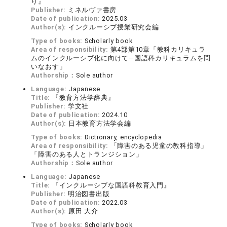
り』
Publisher:
ミネルヴァ書房
Date of publication:
2025.03
Author(s):
インクルーシブ授業研究会編
Type of books:
Scholarly book
Area of responsibility:
第4部第10章「教科カリキュラ
ムのインクルーシブ化に向けて―国語科カリキュラムを問
いなおす」
Authorship：
Sole author
Language:
Japanese
Title:
『教育方法学辞典』
Publisher:
学文社
Date of publication:
2024.10
Author(s):
日本教育方法学会編
Type of books:
Dictionary, encyclopedia
Area of responsibility:
「障害のある児童の教科指導」
「障害のある人とトランジション」
Authorship：
Sole author
Language:
Japanese
Title:
『インクルーシブな国語科教育入門』
Publisher:
明治図書出版
Date of publication:
2022.03
Author(s):
原田 大介
Type of books:
Scholarly book