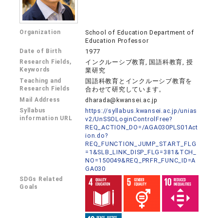
Organization
School of Education Department of
Education Professor
Date of Birth
1977
Research Fields,
インクルーシブ教育, 国語科教育, 授
Keywords
業研究
Teaching and
国語科教育とインクルーシブ教育を
Research Fields
合わせて研究しています。
Mail Address
dharada@kwansei.ac.jp
Syllabus
https://syllabus.kwansei.ac.jp/unias
information URL
v2/UnSSOLoginControlFree?
REQ_ACTION_DO=/AGA030PLS01Act
ion.do?
REQ_FUNCTION_JUMP_START_FLG
=1&SLB_LINK_DISP_FLG=381&TCH_
NO=150049&REQ_PRFR_FUNC_ID=A
GA030
SDGs Related
Goals