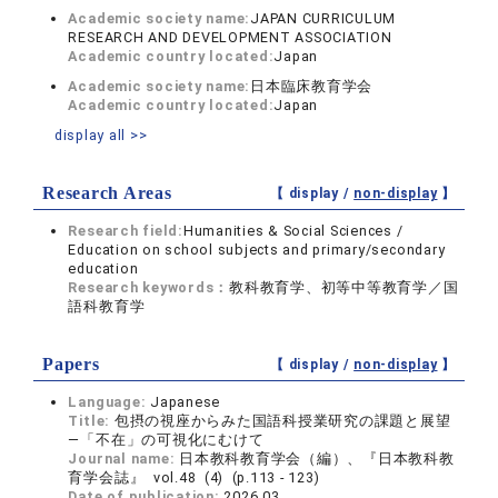
Academic society name:
JAPAN CURRICULUM
RESEARCH AND DEVELOPMENT ASSOCIATION
Academic country located:
Japan
Academic society name:
日本臨床教育学会
Academic country located:
Japan
display all >>
Research Areas
【 display /
non-display
】
Research field:
Humanities & Social Sciences /
Education on school subjects and primary/secondary
education
Research keywords：
教科教育学、初等中等教育学／国
語科教育学
Papers
【 display /
non-display
】
Language:
Japanese
Title:
包摂の視座からみた国語科授業研究の課題と展望
―「不在」の可視化にむけて
Journal name:
日本教科教育学会（編）、『日本教科教
育学会誌』 vol.48 (4) (p.113 - 123)
Date of publication:
2026.03