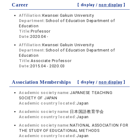
Career
【 display /
non-display
】
Affiliation:
Kwansei Gakuin University
Department:
School of Education Department of
Education
Title:
Professor
Date:
2020.04 -
Affiliation:
Kwansei Gakuin University
Department:
School of Education Department of
Education
Title:
Associate Professor
Date:
2015.04 - 2020.03
Association Memberships
【 display /
non-display
】
Academic society name:
JAPANESE TEACHING
SOCIETY OF JAPAN
Academic country located:
Japan
Academic society name:
日本国語教育学会
Academic country located:
Japan
Academic society name:
NATIONAL ASSOCIATION FOR
THE STUDY OF EDUCATIONAL METHODS
Academic country located:
Japan