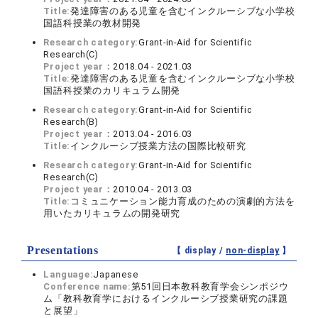
Title:
発達障害のある児童を含むインクルーシブな小学校
国語科授業の教材開発
Research category:
Grant-in-Aid for Scientific
Research(C)
Project year：
2018.04 - 2021.03
Title:
発達障害のある児童を含むインクルーシブな小学校
国語科授業のカリキュラム開発
Research category:
Grant-in-Aid for Scientific
Research(B)
Project year：
2013.04 - 2016.03
Title:
インクルーシブ授業方法の国際比較研究
Research category:
Grant-in-Aid for Scientific
Research(C)
Project year：
2010.04 - 2013.03
Title:
コミュニケーション能力育成のための演劇的方法を
用いたカリキュラムの開発研究
Presentations
【 display /
non-display
】
Language:
Japanese
Conference name:
第51回日本教科教育学会シンポジウ
ム「教科教育学におけるインクルーシブ授業研究の課題
と展望」