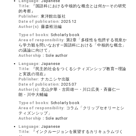
Language:
Japanese
Title:
『国語科における中核的な概念とは何か―その研究
的考察』
Publisher:
東洋館出版社
Date of publication:
2025.12
Author(s):
藤森裕治編
Type of books:
Scholarly book
Area of responsibility:
第2章「多様性を包摂する視座か
ら学力観を問いなおす―国語科における「中核的な概念」
の議論に向けて」
Authorship：
Sole author
Language:
Japanese
Title:
『民主的社会をつくるシティズンシップ教育―理論
と実践の現在』
Publisher:
ナカニシヤ出版
Date of publication:
2025.07
Author(s):
北山夕華・古田雄一・川口広美・斉藤仁一
朗・川中大輔編
Type of books:
Scholarly book
Area of responsibility:
コラム「クリップセオリーとシ
ティズンシップ」
Authorship：
Sole author
Language:
Japanese
Title:
『インクルージョンを展望するカリキュラムづく