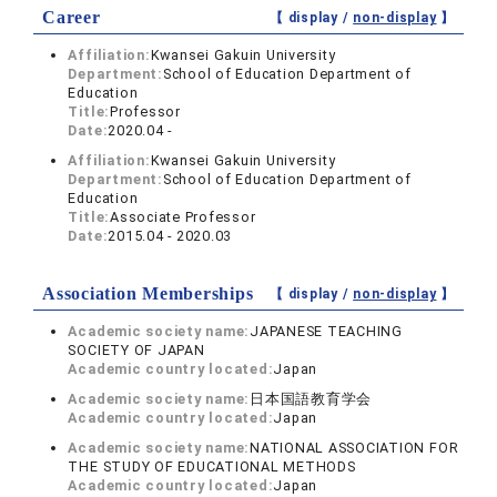
Career
【 display /
non-display
】
Affiliation:
Kwansei Gakuin University
Department:
School of Education Department of
Education
Title:
Professor
Date:
2020.04 -
Affiliation:
Kwansei Gakuin University
Department:
School of Education Department of
Education
Title:
Associate Professor
Date:
2015.04 - 2020.03
Association Memberships
【 display /
non-display
】
Academic society name:
JAPANESE TEACHING
SOCIETY OF JAPAN
Academic country located:
Japan
Academic society name:
日本国語教育学会
Academic country located:
Japan
Academic society name:
NATIONAL ASSOCIATION FOR
THE STUDY OF EDUCATIONAL METHODS
Academic country located:
Japan