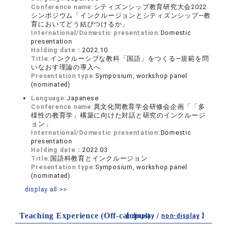
Conference name:
シティズンシップ教育研究大会2022
シンポジウム「インクルージョンとシティズンシップ―教
育においてどう結びつけるか」
International/Domestic presentation:
Domestic
presentation
Holding date：
2022.10
Title:
インクルーシブな教科「国語」をつくる―規範を問
いなおす理論の導入へ
Presentation type:
Symposium, workshop panel
(nominated)
Language:
Japanese
Conference name:
異文化間教育学会研修会企画「「多
様性の教育学」構築に向けた対話と研究のインクルージ
ョン」
International/Domestic presentation:
Domestic
presentation
Holding date：
2022.03
Title:
国語科教育とインクルージョン
Presentation type:
Symposium, workshop panel
(nominated)
display all >>
Teaching Experience (Off-campus)
【 display /
non-display
】