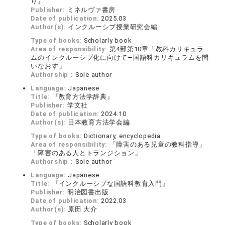
り』
Publisher:
ミネルヴァ書房
Date of publication:
2025.03
Author(s):
インクルーシブ授業研究会編
Type of books:
Scholarly book
Area of responsibility:
第4部第10章「教科カリキュラ
ムのインクルーシブ化に向けて―国語科カリキュラムを問
いなおす」
Authorship：
Sole author
Language:
Japanese
Title:
『教育方法学辞典』
Publisher:
学文社
Date of publication:
2024.10
Author(s):
日本教育方法学会編
Type of books:
Dictionary, encyclopedia
Area of responsibility:
「障害のある児童の教科指導」
「障害のある人とトランジション」
Authorship：
Sole author
Language:
Japanese
Title:
『インクルーシブな国語科教育入門』
Publisher:
明治図書出版
Date of publication:
2022.03
Author(s):
原田 大介
Type of books:
Scholarly book