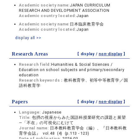
Academic society name:
JAPAN CURRICULUM
RESEARCH AND DEVELOPMENT ASSOCIATION
Academic country located:
Japan
Academic society name:
日本臨床教育学会
Academic country located:
Japan
display all >>
Research Areas
【 display /
non-display
】
Research field:
Humanities & Social Sciences /
Education on school subjects and primary/secondary
education
Research keywords：
教科教育学、初等中等教育学／国
語科教育学
Papers
【 display /
non-display
】
Language:
Japanese
Title:
包摂の視座からみた国語科授業研究の課題と展望
―「不在」の可視化にむけて
Journal name:
日本教科教育学会（編）、『日本教科教
育学会誌』 vol.48 (4) (p.113 - 123)
Date of publication:
2026.03