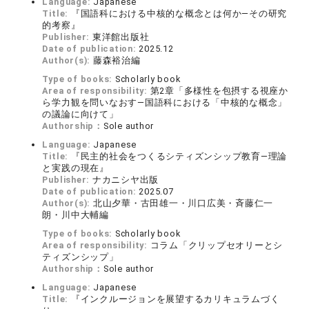
Language:
Japanese
Title:
『国語科における中核的な概念とは何か―その研究
的考察』
Publisher:
東洋館出版社
Date of publication:
2025.12
Author(s):
藤森裕治編
Type of books:
Scholarly book
Area of responsibility:
第2章「多様性を包摂する視座か
ら学力観を問いなおす―国語科における「中核的な概念」
の議論に向けて」
Authorship：
Sole author
Language:
Japanese
Title:
『民主的社会をつくるシティズンシップ教育―理論
と実践の現在』
Publisher:
ナカニシヤ出版
Date of publication:
2025.07
Author(s):
北山夕華・古田雄一・川口広美・斉藤仁一
朗・川中大輔編
Type of books:
Scholarly book
Area of responsibility:
コラム「クリップセオリーとシ
ティズンシップ」
Authorship：
Sole author
Language:
Japanese
Title:
『インクルージョンを展望するカリキュラムづく