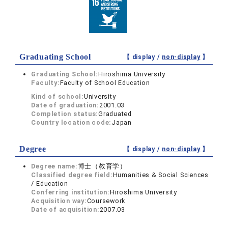
Graduating School
【 display /
non-display
】
Graduating School:
Hiroshima University
Faculty:
Faculty of School Education
Kind of school:
University
Date of graduation:
2001.03
Completion status:
Graduated
Country location code:
Japan
Degree
【 display /
non-display
】
Degree name:
博士（教育学）
Classified degree field:
Humanities & Social Sciences
/ Education
Conferring institution:
Hiroshima University
Acquisition way:
Coursework
Date of acquisition:
2007.03