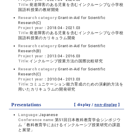
Title:
発達障害のある児童を含むインクルーシブな小学校
国語科授業の教材開発
Research category:
Grant-in-Aid for Scientific
Research(C)
Project year：
2018.04 - 2021.03
Title:
発達障害のある児童を含むインクルーシブな小学校
国語科授業のカリキュラム開発
Research category:
Grant-in-Aid for Scientific
Research(B)
Project year：
2013.04 - 2016.03
Title:
インクルーシブ授業方法の国際比較研究
Research category:
Grant-in-Aid for Scientific
Research(C)
Project year：
2010.04 - 2013.03
Title:
コミュニケーション能力育成のための演劇的方法を
用いたカリキュラムの開発研究
Presentations
【 display /
non-display
】
Language:
Japanese
Conference name:
第51回日本教科教育学会シンポジウ
ム「教科教育学におけるインクルーシブ授業研究の課題
と展望」