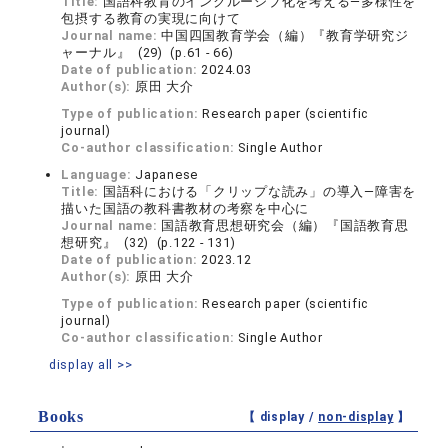
Title:
国語科教育のインクルーシブ化を考える―多様性を
包摂する教育の実現に向けて
Journal name:
中国四国教育学会（編）『教育学研究ジ
ャーナル』 (29) (p.61 - 66)
Date of publication:
2024.03
Author(s):
原田 大介
Type of publication:
Research paper (scientific
journal)
Co-author classification:
Single Author
Language:
Japanese
Title:
国語科における「クリップな読み」の導入―障害を
描いた国語の教科書教材の考察を中心に
Journal name:
国語教育思想研究会（編）『国語教育思
想研究』 (32) (p.122 - 131)
Date of publication:
2023.12
Author(s):
原田 大介
Type of publication:
Research paper (scientific
journal)
Co-author classification:
Single Author
display all >>
Books
【 display /
non-display
】