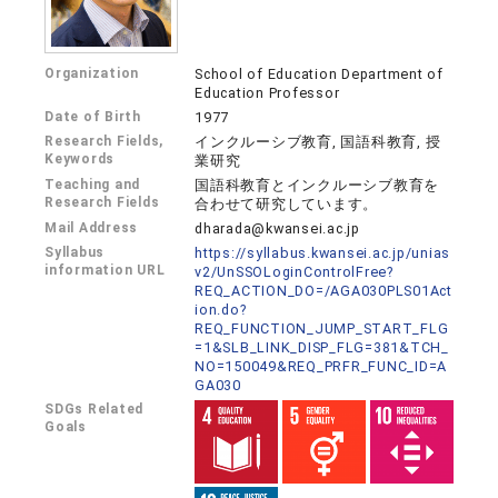
Organization
School of Education Department of
Education Professor
Date of Birth
1977
Research Fields,
インクルーシブ教育, 国語科教育, 授
Keywords
業研究
Teaching and
国語科教育とインクルーシブ教育を
Research Fields
合わせて研究しています。
Mail Address
dharada@kwansei.ac.jp
Syllabus
https://syllabus.kwansei.ac.jp/unias
information URL
v2/UnSSOLoginControlFree?
REQ_ACTION_DO=/AGA030PLS01Act
ion.do?
REQ_FUNCTION_JUMP_START_FLG
=1&SLB_LINK_DISP_FLG=381&TCH_
NO=150049&REQ_PRFR_FUNC_ID=A
GA030
SDGs Related
Goals