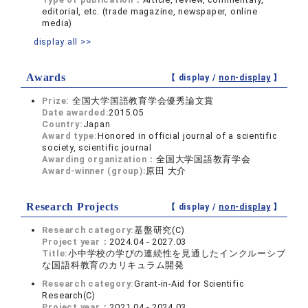
editorial, etc. (trade magazine, newspaper, online
media)
display all >>
Awards
【 display /
non-display
】
Prize:
全国大学国語教育学会優秀論文賞
Date awarded:
2015.05
Country:
Japan
Award type:
Honored in official journal of a scientific
society, scientific journal
Awarding organization：
全国大学国語教育学会
Award-winner (group):
原田 大介
Research Projects
【 display /
non-display
】
Research category:
基盤研究(C)
Project year：
2024.04 - 2027.03
Title:
小中学校の学びの連続性を見通したインクルーシブ
な国語科教育のカリキュラム開発
Research category:
Grant-in-Aid for Scientific
Research(C)
Project year：
2021.04 - 2024.03