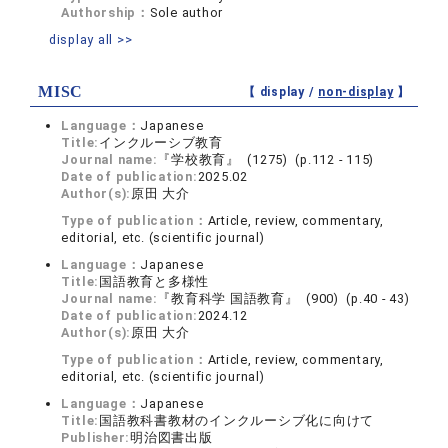
Authorship：
Sole author
display all >>
MISC
【 display /
non-display
】
Language：
Japanese
Title:
インクルーシブ教育
Journal name:
『学校教育』 (1275) (p.112 - 115)
Date of publication:
2025.02
Author(s):
原田 大介
Type of publication：
Article, review, commentary,
editorial, etc. (scientific journal)
Language：
Japanese
Title:
国語教育と多様性
Journal name:
『教育科学 国語教育』 (900) (p.40 - 43)
Date of publication:
2024.12
Author(s):
原田 大介
Type of publication：
Article, review, commentary,
editorial, etc. (scientific journal)
Language：
Japanese
Title:
国語教科書教材のインクルーシブ化に向けて
Publisher:
明治図書出版