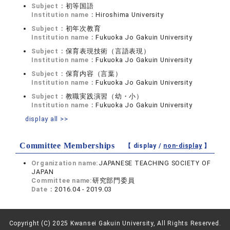
Subject：
初等国語
Institution name：
Hiroshima University
Subject：
初年次教育
Institution name：
Fukuoka Jo Gakuin University
Subject：
保育表現技術（言語表現）
Institution name：
Fukuoka Jo Gakuin University
Subject：
保育内容（言葉）
Institution name：
Fukuoka Jo Gakuin University
Subject：
教職実践演習（幼・小）
Institution name：
Fukuoka Jo Gakuin University
display all >>
Committee Memberships
【 display /
non-display
】
Organization name:
JAPANESE TEACHING SOCIETY OF
JAPAN
Committee name:
研究部門委員
Date：
2016.04 - 2019.03
Copyright (C) 2025 Kwansei Gakuin University, All Rights Reserved.