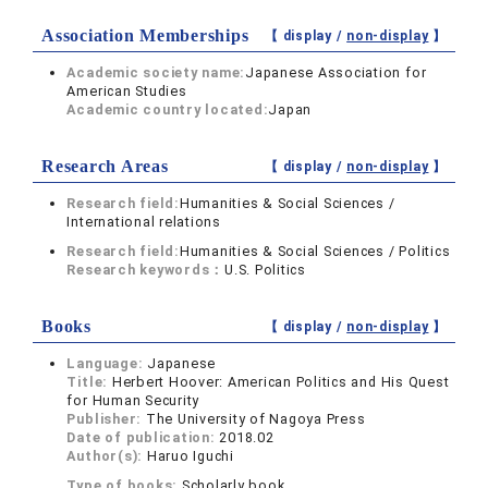
Association Memberships
【 display /
non-display
】
Academic society name:
Japanese Association for
American Studies
Academic country located:
Japan
Research Areas
【 display /
non-display
】
Research field:
Humanities & Social Sciences /
International relations
Research field:
Humanities & Social Sciences / Politics
Research keywords：
U.S. Politics
Books
【 display /
non-display
】
Language:
Japanese
Title:
Herbert Hoover: American Politics and His Quest
for Human Security
Publisher:
The University of Nagoya Press
Date of publication:
2018.02
Author(s):
Haruo Iguchi
Type of books:
Scholarly book