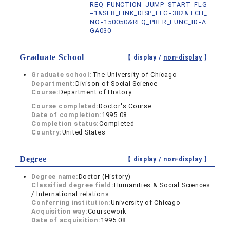
REQ_FUNCTION_JUMP_START_FLG
=1&SLB_LINK_DISP_FLG=382&TCH_
NO=150050&REQ_PRFR_FUNC_ID=A
GA030
Graduate School
【 display /
non-display
】
Graduate school:
The University of Chicago
Department:
Divison of Social Science
Course:
Department of History
Course completed:
Doctor's Course
Date of completion:
1995.08
Completion status:
Completed
Country:
United States
Degree
【 display /
non-display
】
Degree name:
Doctor (History)
Classified degree field:
Humanities & Social Sciences
/ International relations
Conferring institution:
University of Chicago
Acquisition way:
Coursework
Date of acquisition:
1995.08