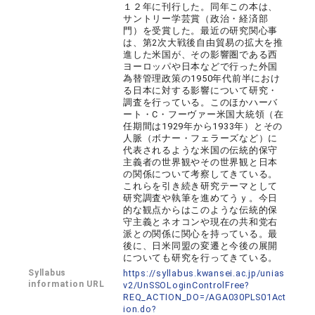
１２年に刊行した。同年この本は、
サントリー学芸賞（政治・経済部
門）を受賞した。最近の研究関心事
は、第2次大戦後自由貿易の拡大を推
進した米国が、その影響圏である西
ヨーロッパや日本などで行った外国
為替管理政策の1950年代前半におけ
る日本に対する影響について研究・
調査を行っている。このほかハーバ
ート・C・フーヴァー米国大統領（在
任期間は1929年から1933年）とその
人脈（ボナー・フェラーズなど）に
代表されるような米国の伝統的保守
主義者の世界観やその世界観と日本
の関係について考察してきている。
これらを引き続き研究テーマとして
研究調査や執筆を進めてうｙ。今日
的な観点からはこのような伝統的保
守主義とネオコンや現在の共和党右
派との関係に関心を持っている。最
後に、日米同盟の変遷と今後の展開
についても研究を行ってきている。
Syllabus
https://syllabus.kwansei.ac.jp/unias
information URL
v2/UnSSOLoginControlFree?
REQ_ACTION_DO=/AGA030PLS01Act
ion.do?