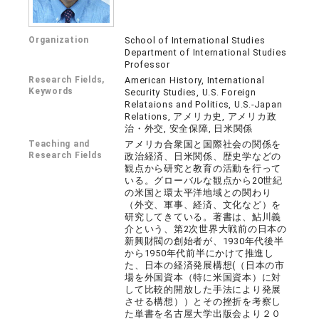
Organization
School of International Studies
Department of International Studies
Professor
Research Fields,
American History, International
Keywords
Security Studies, U.S. Foreign
Relataions and Politics, U.S.-Japan
Relations, アメリカ史, アメリカ政
治・外交, 安全保障, 日米関係
Teaching and
アメリカ合衆国と国際社会の関係を
Research Fields
政治経済、日米関係、歴史学などの
観点から研究と教育の活動を行って
いる。グローバルな観点から20世紀
の米国と環太平洋地域との関わり
（外交、軍事、経済、文化など）を
研究してきている。著書は、鮎川義
介という、第2次世界大戦前の日本の
新興財閥の創始者が、1930年代後半
から1950年代前半にかけて推進し
た、日本の経済発展構想(（日本の市
場を外国資本（特に米国資本）に対
して比較的開放した手法により発展
させる構想））とその挫折を考察し
た単書を名古屋大学出版会より２０