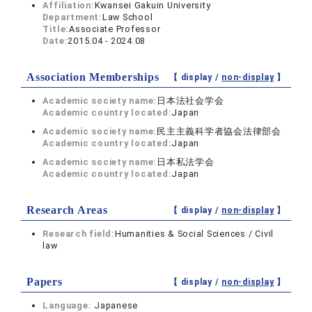
Affiliation:
Kwansei Gakuin University
Department:
Law School
Title:
Associate Professor
Date:
2015.04 - 2024.08
Association Memberships
【 display /
non-display
】
Academic society name:
日本法社会学会
Academic country located:
Japan
Academic society name:
民主主義科学者協会法律部会
Academic country located:
Japan
Academic society name:
日本私法学会
Academic country located:
Japan
Research Areas
【 display /
non-display
】
Research field:
Humanities & Social Sciences / Civil
law
Papers
【 display /
non-display
】
Language:
Japanese