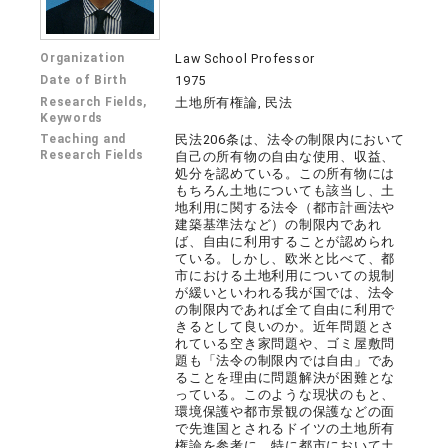
Organization
Law School Professor
Date of Birth
1975
Research Fields,
土地所有権論, 民法
Keywords
Teaching and
民法206条は、法令の制限内において
Research Fields
自己の所有物の自由な使用、収益、
処分を認めている。この所有物には
もちろん土地についても該当し、土
地利用に関する法令（都市計画法や
建築基準法など）の制限内であれ
ば、自由に利用することが認められ
ている。しかし、欧米と比べて、都
市における土地利用についての規制
が緩いといわれる我が国では、法令
の制限内であれば全て自由に利用で
きるとして良いのか。近年問題とさ
れている空き家問題や、ゴミ屋敷問
題も「法令の制限内では自由」であ
ることを理由に問題解決が困難とな
っている。このような現状のもと、
環境保護や都市景観の保護などの面
で先進国とされるドイツの土地所有
権論を参考に、特に都市において土