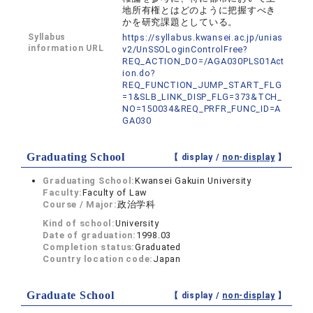
地所有権とはどのように把握すべき
かを研究課題としている。
Syllabus
https://syllabus.kwansei.ac.jp/unias
information URL
v2/UnSSOLoginControlFree?
REQ_ACTION_DO=/AGA030PLS01Act
ion.do?
REQ_FUNCTION_JUMP_START_FLG
=1&SLB_LINK_DISP_FLG=373&TCH_
NO=150034&REQ_PRFR_FUNC_ID=A
GA030
Graduating School
【 display /
non-display
】
Graduating School:
Kwansei Gakuin University
Faculty:
Faculty of Law
Course / Major:
政治学科
Kind of school:
University
Date of graduation:
1998.03
Completion status:
Graduated
Country location code:
Japan
Graduate School
【 display /
non-display
】