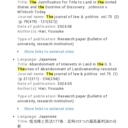
Title:
The
Justification for Title to Land in
the
United
States and
the
Doctrine of Discovery : Johnson v.
M’Intosh Today.
Journal name:
The
journal of law ＆ politics vol.75 (2)
(p.79(479) - 121(521))
Date of publication:
2024.08
Author(s):
Hari, Yousuke
Type of publication:
Research paper (bulletin of
university, research institution)
Show links to external sites
Language:
Japanese
Title:
Abandonment of Interests in Land in
the
U. S. :
The
ories of Abandonment of Landownership revisited
Journal name:
The
journal of law & politics vol.75 (1)
(p.211(211) - 254(254))
Date of publication:
2024.05
Author(s):
Hari, Yousuke
Type of publication:
Research paper (bulletin of
university, research institution)
Show links to external sites
Language:
Japanese
Title:
抵当権と民法177条：近時の3つの最高裁判決の分
析