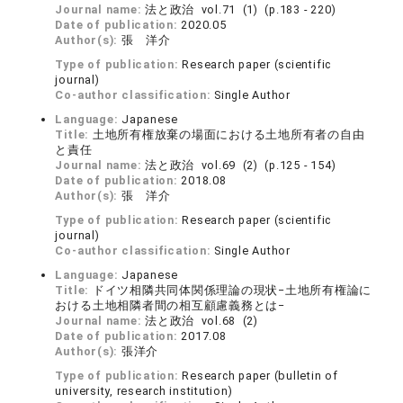
Journal name:
法と政治 vol.71 (1) (p.183 - 220)
Date of publication:
2020.05
Author(s):
張 洋介
Type of publication:
Research paper (scientific
journal)
Co-author classification:
Single Author
Language:
Japanese
Title:
土地所有権放棄の場面における土地所有者の自由
と責任
Journal name:
法と政治 vol.69 (2) (p.125 - 154)
Date of publication:
2018.08
Author(s):
張 洋介
Type of publication:
Research paper (scientific
journal)
Co-author classification:
Single Author
Language:
Japanese
Title:
ドイツ相隣共同体関係理論の現状−土地所有権論に
おける土地相隣者間の相互顧慮義務とは−
Journal name:
法と政治 vol.68 (2)
Date of publication:
2017.08
Author(s):
張洋介
Type of publication:
Research paper (bulletin of
university, research institution)