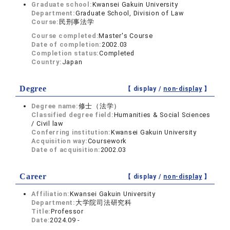
Graduate school:
Kwansei Gakuin University
Department:
Graduate School, Division of Law
Course:
民刑事法学
Course completed:
Master's Course
Date of completion:
2002.03
Completion status:
Completed
Country:
Japan
Degree
【 display /
non-display
】
Degree name:
修士（法学）
Classified degree field:
Humanities & Social Sciences
/ Civil law
Conferring institution:
Kwansei Gakuin University
Acquisition way:
Coursework
Date of acquisition:
2002.03
Career
【 display /
non-display
】
Affiliation:
Kwansei Gakuin University
Department:
大学院司法研究科
Title:
Professor
Date:
2024.09 -