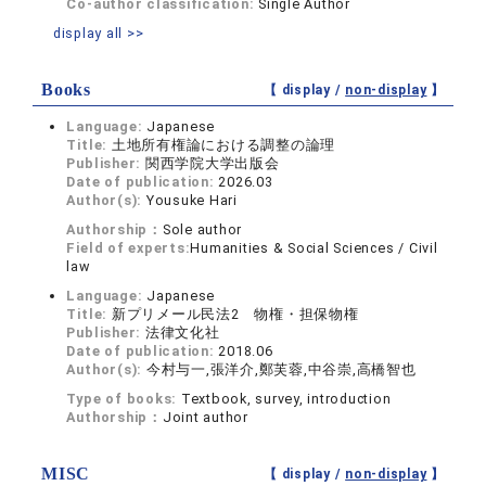
Co-author classification:
Single Author
display all >>
Books
【 display /
non-display
】
Language:
Japanese
Title:
土地所有権論における調整の論理
Publisher:
関西学院大学出版会
Date of publication:
2026.03
Author(s):
Yousuke Hari
Authorship：
Sole author
Field of experts:
Humanities & Social Sciences / Civil
law
Language:
Japanese
Title:
新プリメール民法2 物権・担保物権
Publisher:
法律文化社
Date of publication:
2018.06
Author(s):
今村与一,張洋介,鄭芙蓉,中谷崇,高橋智也
Type of books:
Textbook, survey, introduction
Authorship：
Joint author
MISC
【 display /
non-display
】