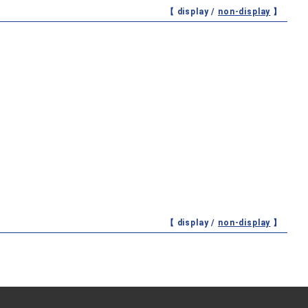
【 display /
non-display
】
【 display /
non-display
】