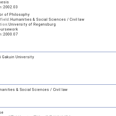
hesis
n:
2002.03
or of Philosophy
field:
Humanities & Social Sciences / Civil law
tion:
University of Regensburg
oursework
n:
2000.07
 Gakuin University
anities & Social Sciences / Civil law
se