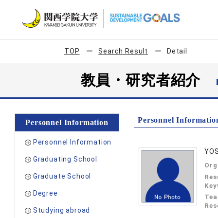
TOP
Search Result
Detail
教員・研究者紹介
Personnel Informatio
Personnel Information
Personnel Information
YOS
Graduating School
Org
Graduate School
Res
Key
Degree
Tea
Res
Studying abroad