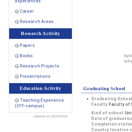
experiences
Career
Research Areas
Research Activity
Papers
Books
Syl
inf
Research Projects
Presentations
Education Activity
Graduating School
Graduating School
Teaching Experience
Faculty:
Faculty of
(Off-campus)
Kind of school:
Uni
Updated on 2026/04/20
Date of graduatio
Completion status
Country location 