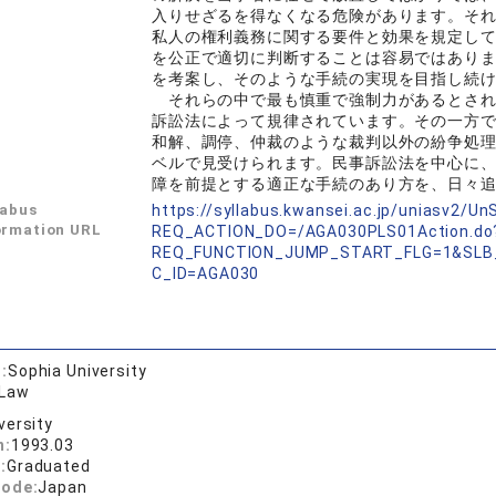
入りせざるを得なくなる危険があります。そ
私人の権利義務に関する要件と効果を規定し
を公正で適切に判断することは容易ではあり
を考案し、そのような手続の実現を目指し続
それらの中で最も慎重で強制力があるとされ
訴訟法によって規律されています。その一方
和解、調停、仲裁のような裁判以外の紛争処
ベルで見受けられます。民事訴訟法を中心に
障を前提とする適正な手続のあり方を、日々
labus
https://syllabus.kwansei.ac.jp/uniasv2/U
ormation URL
REQ_ACTION_DO=/AGA030PLS01Action.do
REQ_FUNCTION_JUMP_START_FLG=1&SLB
C_ID=AGA030
:
Sophia University
 Law
versity
n:
1993.03
:
Graduated
code:
Japan