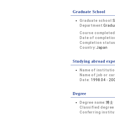
Graduate School
Graduate school:
S
Department:
Gradua
Course completed
Date of completio
Completion status
Country:
Japan
Studying abroad expe
Name of instituti
Name of job or ca
Date:
1998.04 - 20
Degree
Degree name:
博士
Classified degree 
Conferring institu