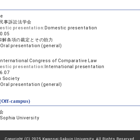
se
民事訴訟法学会
estic presentation:
Domestic presentation
0.05
和解条項の裁定とその効力
:
Oral presentation (general)
International Congress of Comparative Law
estic presentation:
International presentation
6.07
n Society
:
Oral presentation (general)
(Off-campus)
会
：
Sophia University
Copyright (C) 2025 Kwansei Gakuin University, All Rights Reserved.