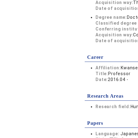
Acquisition way:
T
Date of acquisitio
Degree name:
Doct
Classified degree 
Conferring institu
Acquisition way:
C
Date of acquisitio
Career
Affiliation:
Kwansei
Title:
Professor
Date:
2016.04 -
Research Areas
Research field:
Hum
Papers
Language:
Japane