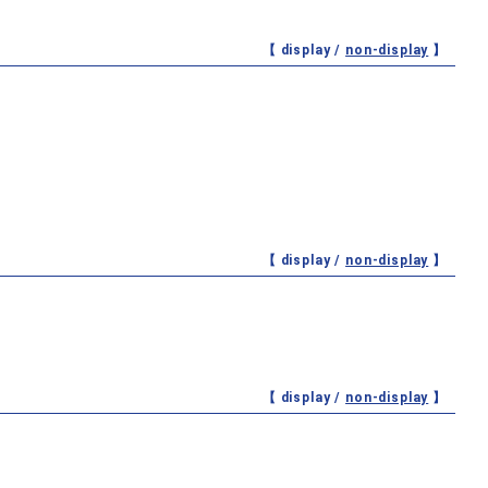
【 display /
non-display
】
【 display /
non-display
】
【 display /
non-display
】