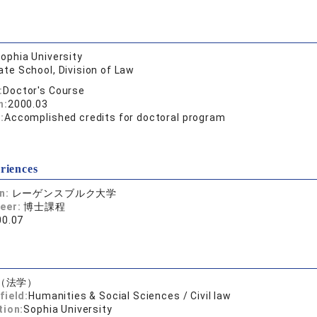
ophia University
te School, Division of Law
:
Doctor's Course
n:
2000.03
:
Accomplished credits for doctoral program
riences
on:
レーゲンスブルク大学
reer:
博士課程
00.07
（法学）
field:
Humanities & Social Sciences / Civil law
tion:
Sophia University