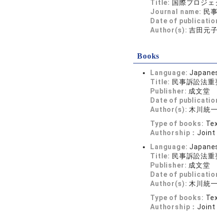
Title:
国際プロジェ
Journal name:
民事訴
Date of publicatio
Author(s):
吉田元
Books
Language:
Japane
Title:
民事訴訟法重
Publisher:
成文堂
Date of publicatio
Author(s):
木川統一
Type of books:
Tex
Authorship：
Joint
Language:
Japane
Title:
民事訴訟法重
Publisher:
成文堂
Date of publicatio
Author(s):
木川統一
Type of books:
Tex
Authorship：
Joint