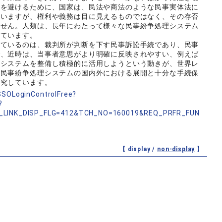
れを避けるために、国家は、民法や商法のような民事実体法に
ていますが、権利や義務は目に見えるものではなく、その存否
ません。人類は、長年にわたって様々な民事紛争処理システム
けています。
ているのは、裁判所が判断を下す民事訴訟手続であり、民事
で、近時は、当事者意思がより明確に反映されやすい、例えば
理システムを整備し積極的に活用しようという動きが、世界レ
、民事紛争処理システムの国内外における展開と十分な手続保
追究しています。
nSSOLoginControlFree?
?
_LINK_DISP_FLG=412&TCH_NO=160019&REQ_PRFR_FUN
【 display /
non-display
】