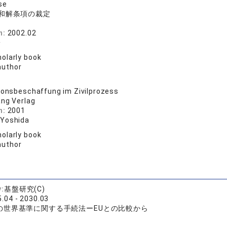
se
和解条項の裁定
n:
2002.02
子
olarly book
author
ionsbeschaffung im Zivilprozess
ang Verlag
n:
2001
 Yoshida
olarly book
author
y:
基盤研究(C)
.04 - 2030.03
の世界基準に関する手続法ーEUとの比較から