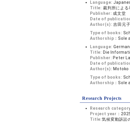
Language:
Japane
Title:
裁判所による
Publisher:
成文堂
Date of publicatio
Author(s):
吉田元
Type of books:
Sch
Authorship：
Sole 
Language:
German
Title:
Die Informat
Publisher:
Peter L
Date of publicatio
Author(s):
Motoko
Type of books:
Sch
Authorship：
Sole 
Research Projects
Research categor
Project year：
2025
Title:
気候変動訴訟