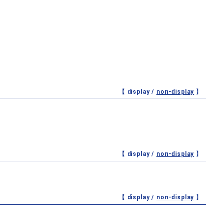
【 display /
non-display
】
【 display /
non-display
】
【 display /
non-display
】