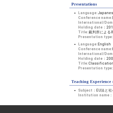
Presentations
Language:
Japane
Conference name:
International/Dom
Holding date：
201
Title:
裁判所による
Presentation type
Language:
English
Conference name:
International/Dom
Holding date：
200
Title:
Classificatio
Presentation type
Teaching Experience 
Subject：
EU法と社
Institution name