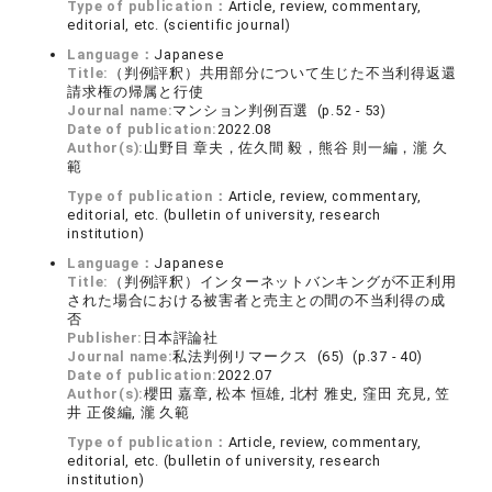
Type of publication：
Article, review, commentary,
editorial, etc. (scientific journal)
Language：
Japanese
Title:
（判例評釈）共用部分について生じた不当利得返還
請求権の帰属と行使
Journal name:
マンション判例百選 (p.52 - 53)
Date of publication:
2022.08
Author(s):
山野目 章夫，佐久間 毅，熊谷 則一編，瀧 久
範
Type of publication：
Article, review, commentary,
editorial, etc. (bulletin of university, research
institution)
Language：
Japanese
Title:
（判例評釈）インターネットバンキングが不正利用
された場合における被害者と売主との間の不当利得の成
否
Publisher:
日本評論社
Journal name:
私法判例リマークス (65) (p.37 - 40)
Date of publication:
2022.07
Author(s):
櫻田 嘉章, 松本 恒雄, 北村 雅史, 窪田 充見, 笠
井 正俊編, 瀧 久範
Type of publication：
Article, review, commentary,
editorial, etc. (bulletin of university, research
institution)