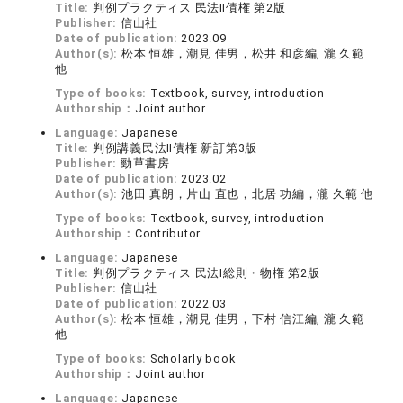
Title:
判例プラクティス 民法Ⅱ債権 第2版
Publisher:
信山社
Date of publication:
2023.09
Author(s):
松本 恒雄，潮見 佳男，松井 和彦編, 瀧 久範
他
Type of books:
Textbook, survey, introduction
Authorship：
Joint author
Language:
Japanese
Title:
判例講義民法Ⅱ債権 新訂第3版
Publisher:
勁草書房
Date of publication:
2023.02
Author(s):
池田 真朗，片山 直也，北居 功編，瀧 久範 他
Type of books:
Textbook, survey, introduction
Authorship：
Contributor
Language:
Japanese
Title:
判例プラクティス 民法Ⅰ総則・物権 第2版
Publisher:
信山社
Date of publication:
2022.03
Author(s):
松本 恒雄，潮見 佳男，下村 信江編, 瀧 久範
他
Type of books:
Scholarly book
Authorship：
Joint author
Language:
Japanese