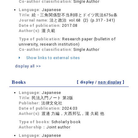
Co-author classification:
Single Author
Language:
Japanese
Title:
続・三角関係型不当利得とドイツ民法675u条
Journal name:
法と政治 vol.68 (2) (p.317 - 341)
Date of publication:
2017.08
Author(s):
瀧 久範
Type of publication:
Research paper (bulletin of
university, research institution)
Co-author classification:
Single Author
Show links to external sites
display all >>
Books
【 display /
non-display
】
Language:
Japanese
Title:
民法入門ノート 第2版
Publisher:
法律文化社
Date of publication:
2024.03
Author(s):
渡邊 力編，大西邦弘，瀧 久範 他
Type of books:
Scholarly book
Authorship：
Joint author
Language:
Japanese