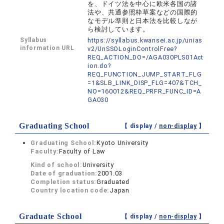
を、ドイツ法を中心に欧米各国の諸
法や、共通参照枠草案などの国際的
なモデル準則と日本法を比較しなが
ら検討しています。
Syllabus
https://syllabus.kwansei.ac.jp/unias
information URL
v2/UnSSOLoginControlFree?
REQ_ACTION_DO=/AGA030PLS01Act
ion.do?
REQ_FUNCTION_JUMP_START_FLG
=1&SLB_LINK_DISP_FLG=407&TCH_
NO=160012&REQ_PRFR_FUNC_ID=A
GA030
Graduating School
【 display /
non-display
】
Graduating School:
Kyoto University
Faculty:
Faculty of Law
Kind of school:
University
Date of graduation:
2001.03
Completion status:
Graduated
Country location code:
Japan
Graduate School
【 display /
non-display
】