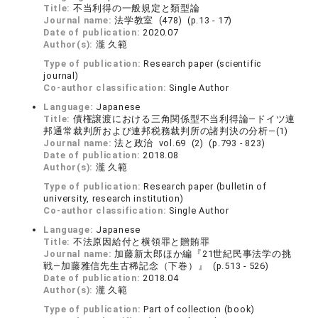
Title:
不当利得の一般規定と類型論
Journal name:
法学教室 (478) (p.13 - 17)
Date of publication:
2020.07
Author(s):
瀧 久範
Type of publication:
Research paper (scientific
journal)
Co-author classification:
Single Author
Language:
Japanese
Title:
債権譲渡における三角関係型不当利得論―ドイツ連
邦通常裁判所および連邦税務裁判所の諸判決の分析―(1)
Journal name:
法と政治 vol.69 (2) (p.793 - 823)
Date of publication:
2018.08
Author(s):
瀧 久範
Type of publication:
Research paper (bulletin of
university, research institution)
Co-author classification:
Single Author
Language:
Japanese
Title:
不法原因給付と横領罪と贈賄罪
Journal name:
加藤新太郎ほか編『21世紀民事法学の挑
戦―加藤雅信先生古稀記念（下巻）』 (p.513 - 526)
Date of publication:
2018.04
Author(s):
瀧 久範
Type of publication:
Part of collection (book)