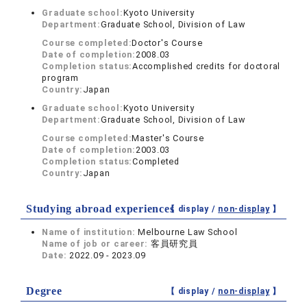
Graduate school:
Kyoto University
Department:
Graduate School, Division of Law
Course completed:
Doctor's Course
Date of completion:
2008.03
Completion status:
Accomplished credits for doctoral
program
Country:
Japan
Graduate school:
Kyoto University
Department:
Graduate School, Division of Law
Course completed:
Master's Course
Date of completion:
2003.03
Completion status:
Completed
Country:
Japan
Studying abroad experiences
【 display /
non-display
】
Name of institution:
Melbourne Law School
Name of job or career:
客員研究員
Date:
2022.09 - 2023.09
Degree
【 display /
non-display
】