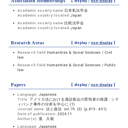
Association Memberships
【 display /
non-display
】
Academic society name:
日本私法学会
Academic country located:
Japan
Academic society name:
比較法学会
Academic country located:
Japan
Research Areas
【 display /
non-display
】
Research field:
Humanities & Social Sciences / Civil
law
Research field:
Humanities & Social Sciences / Public
law
Papers
【 display /
non-display
】
Language:
Japanese
Title:
アメリカ法における過誤振込の受領者の保護 : シテ
ィバンク事件の分析を中心に (1)
Journal name:
法と政治 vol.75 (3) (p.815 - 831)
Date of publication:
2024.11
Author(s):
瀧 久範
Language:
Japanese