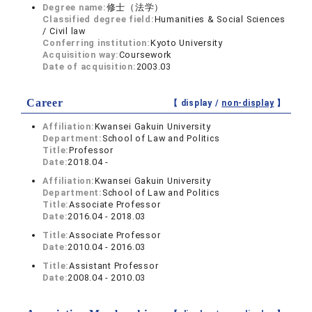
Degree name:
修士（法学）
Classified degree field:
Humanities & Social Sciences
/ Civil law
Conferring institution:
Kyoto University
Acquisition way:
Coursework
Date of acquisition:
2003.03
Career
【 display /
non-display
】
Affiliation:
Kwansei Gakuin University
Department:
School of Law and Politics
Title:
Professor
Date:
2018.04 -
Affiliation:
Kwansei Gakuin University
Department:
School of Law and Politics
Title:
Associate Professor
Date:
2016.04 - 2018.03
Title:
Associate Professor
Date:
2010.04 - 2016.03
Title:
Assistant Professor
Date:
2008.04 - 2010.03