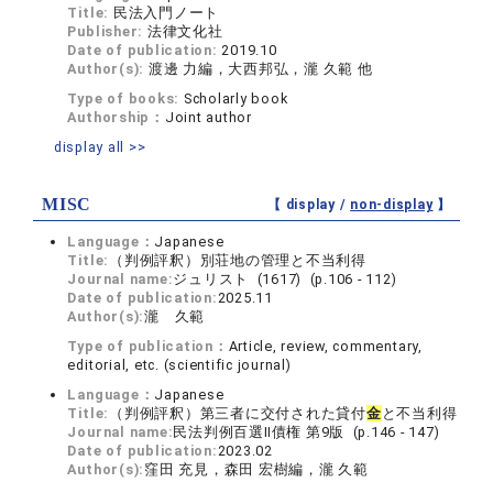
Title:
民法入門ノート
Publisher:
法律文化社
Date of publication:
2019.10
Author(s):
渡邊 力編，大西邦弘，瀧 久範 他
Type of books:
Scholarly book
Authorship：
Joint author
display all >>
MISC
【 display /
non-display
】
Language：
Japanese
Title:
（判例評釈）別荘地の管理と不当利得
Journal name:
ジュリスト (1617) (p.106 - 112)
Date of publication:
2025.11
Author(s):
瀧 久範
Type of publication：
Article, review, commentary,
editorial, etc. (scientific journal)
Language：
Japanese
Title:
（判例評釈）第三者に交付された貸付
金
と不当利得
Journal name:
民法判例百選Ⅱ債権 第9版 (p.146 - 147)
Date of publication:
2023.02
Author(s):
窪田 充見，森田 宏樹編，瀧 久範