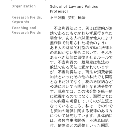
Organization
School of Law and Politics
Professor
Research Fields,
不当利得, 契約, 民法
Keywords
Teaching and
不当利得法とは、例えば契約が無
Research Fields
効であるにもかかわらず履行された
場合や、ある人の財産が他人により
無権限で利用された場合のように、
ある人の財産的利益の変動に法律上
の原因がない場合において、それを
あるべき状態に回復させるルールで
す。不当利得の一般規定は私法の一
般法である民法に置かれています
が、不当利得法は、商法や消費者契
約法といったその他の私法でも問題
となるだけでなく、税の過誤納など
公法においても問題となる法分野で
す。現在では、この法分野を統一的
に把握するのではなく、類型ごとに
その内容を考察していくのが主流と
なっているところ、私は、その中で
も契約の清算に関する規律のあり方
について研究しています。具体的に
は、多数当事者関係、不法原因給
付、解除法との調整といった問題