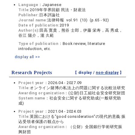
Language：
Japanese
Title:
2019年学界回顧 民法・財産法
Publisher:
日本評論社
Journal name:
法律時報 vol.91 (13) (p.65 - 92)
Date of publication:
2019
Author(s):
田高 寛貴，熊谷 士郎，伊藤 栄寿，高 秀成，
谷江 陽介，瀧 久範
Type of publication：
Book review, literature
introduction, etc.
display all >>
Research Projects
【 display /
non-display
】
Project year：
2026.04 - 2027.09
Title:
オンライン賭博の私法上の問題に関する比較法研究
Awarding organization：
(公財)日工組社会安全研究財団
System name：
社会安全に関する研究助成(一般研究助
成)
Project year：
2021.04 - 2024.03
Title:
英国における"good consideration"の現代的意義:振
込受領者保護の観点から
Awarding organization：
（公財）全国銀行学術研究振
興財団