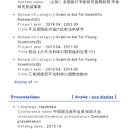
System name：
（公財）全国銀行学術研究振興財団 学術
研究助成事業
Research category:
Grant-in-Aid for Scientific
Research(C)
Project year：
2018.04 - 2022.03
Title:
不法原因給付論の比較法的研究
Research category:
Grant-in-Aid for Young
Scientists(B)
Project year：
2015.04 - 2017.03
Title:
税法上の不当利得の類型論的位置づけ
Research category:
Grant-in-Aid for Young
Scientists(B)
Project year：
2010.04 - 2014.03
Title:
三角関係型不当利得の国際的動向
display all >>
Presentations
【 display /
non-display
】
Language:
Japanese
Conference name:
中四国法政学会第56回大会
International/Domestic presentation:
Domestic
presentation
Holding date：
2015.10