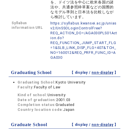
を、ドイツ法を中心に欧米各国の諸
法や、共通参照枠草案などの国際的
なモデル準則と日本法を比較しなが
ら検討しています。
Syllabus
https://syllabus.kwansei.ac.jp/unias
information URL
v2/UnSSOLoginControlFree?
REQ_ACTION_DO=/AGA030PLS01Act
ion.do?
REQ_FUNCTION_JUMP_START_FLG
=1&SLB_LINK_DISP_FLG=407&TCH_
NO=160012&REQ_PRFR_FUNC_ID=A
GA030
Graduating School
【 display /
non-display
】
Graduating School:
Kyoto University
Faculty:
Faculty of Law
Kind of school:
University
Date of graduation:
2001.03
Completion status:
Graduated
Country location code:
Japan
Graduate School
【 display /
non-display
】