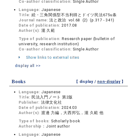
Co-author classification:
Single Author
Language:
Japanese
Title:
続・三角関係型不当利得とドイツ民法675u条
Journal name:
法と政治 vol.68 (2) (p.317 - 341)
Date of publication:
2017.08
Author(s):
瀧 久範
Type of publication:
Research paper (bulletin of
university, research institution)
Co-author classification:
Single Author
Show links to external sites
display all >>
Books
【 display /
non-display
】
Language:
Japanese
Title:
民法入門ノート 第2版
Publisher:
法律文化社
Date of publication:
2024.03
Author(s):
渡邊 力編，大西邦弘，瀧 久範 他
Type of books:
Scholarly book
Authorship：
Joint author
Language:
Japanese