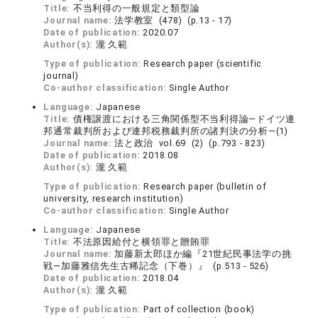
Title:
不当利得の一般規定と類型論
Journal name:
法学教室 (478) (p.13 - 17)
Date of publication:
2020.07
Author(s):
瀧 久範
Type of publication:
Research paper (scientific
journal)
Co-author classification:
Single Author
Language:
Japanese
Title:
債権譲渡における三角関係型不当利得論―ドイツ連
邦通常裁判所および連邦税務裁判所の諸判決の分析―(1)
Journal name:
法と政治 vol.69 (2) (p.793 - 823)
Date of publication:
2018.08
Author(s):
瀧 久範
Type of publication:
Research paper (bulletin of
university, research institution)
Co-author classification:
Single Author
Language:
Japanese
Title:
不法原因給付と横領罪と贈賄罪
Journal name:
加藤新太郎ほか編『21世紀民事法学の挑
戦―加藤雅信先生古稀記念（下巻）』 (p.513 - 526)
Date of publication:
2018.04
Author(s):
瀧 久範
Type of publication:
Part of collection (book)