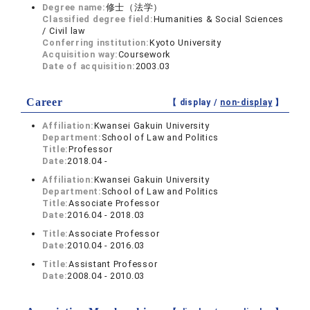
Degree name:
修士（法学）
Classified degree field:
Humanities & Social Sciences
/ Civil law
Conferring institution:
Kyoto University
Acquisition way:
Coursework
Date of acquisition:
2003.03
Career
【 display /
non-display
】
Affiliation:
Kwansei Gakuin University
Department:
School of Law and Politics
Title:
Professor
Date:
2018.04 -
Affiliation:
Kwansei Gakuin University
Department:
School of Law and Politics
Title:
Associate Professor
Date:
2016.04 - 2018.03
Title:
Associate Professor
Date:
2010.04 - 2016.03
Title:
Assistant Professor
Date:
2008.04 - 2010.03