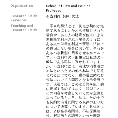
Organization
School of Law and Politics
Professor
Research Fields,
不当利得, 契約, 民法
Keywords
Teaching and
不当利得法とは、例えば契約が無
Research Fields
効であるにもかかわらず履行された
場合や、ある人の財産が他人により
無権限で利用された場合のように、
ある人の財産的利益の変動に法律上
の原因がない場合において、それを
あるべき状態に回復させるルールで
す。不当利得の一般規定は私法の一
般法である民法に置かれています
が、不当利得法は、商法や消費者契
約法といったその他の私法でも問題
となるだけでなく、税の過誤納など
公法においても問題となる法分野で
す。現在では、この法分野を統一的
に把握するのではなく、類型ごとに
その内容を考察していくのが主流と
なっているところ、私は、その中で
も契約の清算に関する規律のあり方
について研究しています。具体的に
は、多数当事者関係、不法原因給
付、解除法との調整といった問題