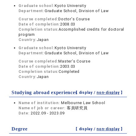
Graduate school:
Kyoto University
Department:
Graduate School, Division of Law
Course completed:
Doctor's Course
Date of completion:
2008.03
Completion status:
Accomplished credits for doctoral
program
Country:
Japan
Graduate school:
Kyoto University
Department:
Graduate School, Division of Law
Course completed:
Master's Course
Date of completion:
2003.03
Completion status:
Completed
Country:
Japan
Studying abroad experiences
【 display /
non-display
】
Name of institution:
Melbourne Law School
Name of job or career:
客員研究員
Date:
2022.09 - 2023.09
Degree
【 display /
non-display
】