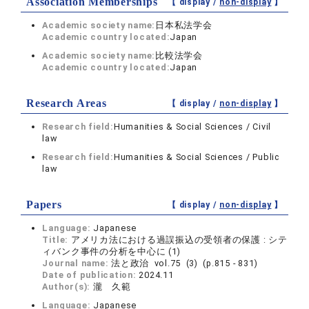
Association Memberships
【 display /
non-display
】
Academic society name:
日本私法学会
Academic country located:
Japan
Academic society name:
比較法学会
Academic country located:
Japan
Research Areas
【 display /
non-display
】
Research field:
Humanities & Social Sciences / Civil
law
Research field:
Humanities & Social Sciences / Public
law
Papers
【 display /
non-display
】
Language:
Japanese
Title:
アメリカ法における過誤振込の受領者の保護 : シテ
ィバンク事件の分析を中心に (1)
Journal name:
法と政治 vol.75 (3) (p.815 - 831)
Date of publication:
2024.11
Author(s):
瀧 久範
Language:
Japanese