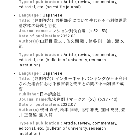
Type of publication：
Article, review, commentary,
editorial, etc. (scientific journal)
Language：
Japanese
Title:
（判例評釈）共用部分について生じた不当利得返還
請求権の帰属と行使
Journal name:
マンション判例百選 (p.52 - 53)
Date of publication:
2022.08
Author(s):
山野目 章夫，佐久間 毅，熊谷 則一編，瀧 久
範
Type of publication：
Article, review, commentary,
editorial, etc. (bulletin of university, research
institution)
Language：
Japanese
Title:
（判例評釈）インターネットバンキングが不正利用
された場合における被害者と売主との間の不当利得の成
否
Publisher:
日本評論社
Journal name:
私法判例リマークス (65) (p.37 - 40)
Date of publication:
2022.07
Author(s):
櫻田 嘉章, 松本 恒雄, 北村 雅史, 窪田 充見, 笠
井 正俊編, 瀧 久範
Type of publication：
Article, review, commentary,
editorial, etc. (bulletin of university, research
institution)