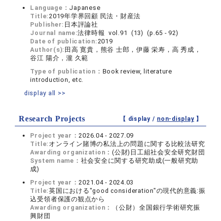
Language：
Japanese
Title:
2019年学界回顧 民法・財産法
Publisher:
日本評論社
Journal name:
法律時報 vol.91 (13) (p.65 - 92)
Date of publication:
2019
Author(s):
田高 寛貴，熊谷 士郎，伊藤 栄寿，高 秀成，
谷江 陽介，瀧 久範
Type of publication：
Book review, literature
introduction, etc.
display all >>
Research Projects
【 display /
non-display
】
Project year：
2026.04 - 2027.09
Title:
オンライン賭博の私法上の問題に関する比較法研究
Awarding organization：
(公財)日工組社会安全研究財団
System name：
社会安全に関する研究助成(一般研究助
成)
Project year：
2021.04 - 2024.03
Title:
英国における"good consideration"の現代的意義:振
込受領者保護の観点から
Awarding organization：
（公財）全国銀行学術研究振
興財団