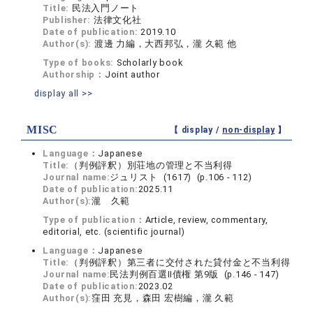
Title:
民法入門ノート
Publisher:
法律文化社
Date of publication:
2019.10
Author(s):
渡邊 力編，大西邦弘，瀧 久範 他
Type of books:
Scholarly book
Authorship：
Joint author
display all >>
MISC
【 display /
non-display
】
Language：
Japanese
Title:
（判例評釈）別荘地の管理と不当利得
Journal name:
ジュリスト (1617) (p.106 - 112)
Date of publication:
2025.11
Author(s):
瀧 久範
Type of publication：
Article, review, commentary,
editorial, etc. (scientific journal)
Language：
Japanese
Title:
（判例評釈）第三者に交付された貸付金と不当利得
Journal name:
民法判例百選Ⅱ債権 第9版 (p.146 - 147)
Date of publication:
2023.02
Author(s):
窪田 充見，森田 宏樹編，瀧 久範