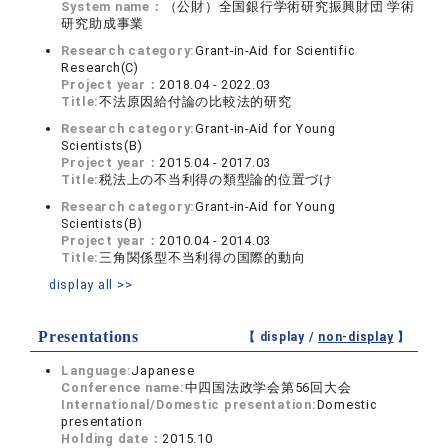
System name：
（公財）全国銀行学術研究振興財団 学術
研究助成事業
Research category:
Grant-in-Aid for Scientific
Research(C)
Project year：
2018.04 - 2022.03
Title:
不法原因給付論の比較法的研究
Research category:
Grant-in-Aid for Young
Scientists(B)
Project year：
2015.04 - 2017.03
Title:
税法上の不当利得の類型論的位置づけ
Research category:
Grant-in-Aid for Young
Scientists(B)
Project year：
2010.04 - 2014.03
Title:
三角関係型不当利得の国際的動向
display all >>
Presentations
【 display /
non-display
】
Language:
Japanese
Conference name:
中四国法政学会第56回大会
International/Domestic presentation:
Domestic
presentation
Holding date：
2015.10