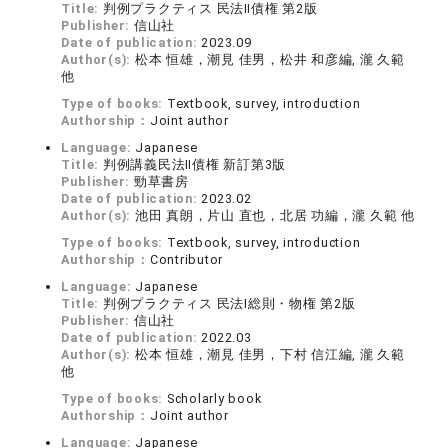
Title:
判例プラクティス 民法Ⅱ債権 第2版
Publisher:
信山社
Date of publication:
2023.09
Author(s):
松本 恒雄，潮見 佳男，松井 和彦編, 瀧 久範
他
Type of books:
Textbook, survey, introduction
Authorship：
Joint author
Language:
Japanese
Title:
判例講義民法Ⅱ債権 新訂第3版
Publisher:
勁草書房
Date of publication:
2023.02
Author(s):
池田 真朗，片山 直也，北居 功編，瀧 久範 他
Type of books:
Textbook, survey, introduction
Authorship：
Contributor
Language:
Japanese
Title:
判例プラクティス 民法Ⅰ総則・物権 第2版
Publisher:
信山社
Date of publication:
2022.03
Author(s):
松本 恒雄，潮見 佳男，下村 信江編, 瀧 久範
他
Type of books:
Scholarly book
Authorship：
Joint author
Language:
Japanese