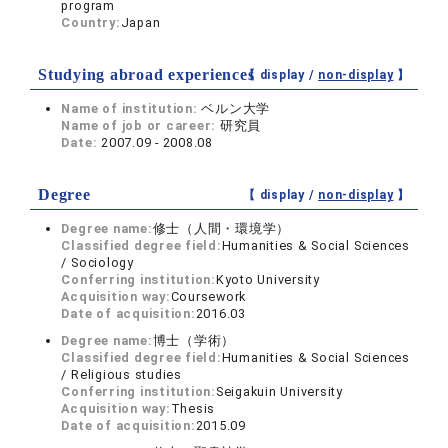
program
Country:
Japan
Studying abroad experiences
【 display /
non-display
】
Name of institution:
ベルン大学
Name of job or career:
研究員
Date:
2007.09 - 2008.08
Degree
【 display /
non-display
】
Degree name:
修士（人間・環境学）
Classified degree field:
Humanities & Social Sciences
/ Sociology
Conferring institution:
Kyoto University
Acquisition way:
Coursework
Date of acquisition:
2016.03
Degree name:
博士（学術）
Classified degree field:
Humanities & Social Sciences
/ Religious studies
Conferring institution:
Seigakuin University
Acquisition way:
Thesis
Date of acquisition:
2015.09