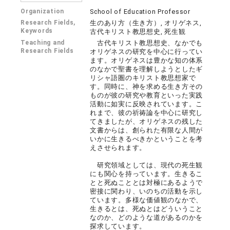
Organization
School of Education Professor
Research Fields,
生のあり方（生き方）, オリゲネス,
Keywords
古代キリスト教思想史, 死生観
Teaching and
古代キリスト教思想史、なかでも
Research Fields
オリゲネスの研究を中心に行ってい
ます。オリゲネスは豊かな知の体系
のなかで聖書を理解しようとしたギ
リシャ語圏のキリスト教思想家で
す。同時に、神を求める生き方その
ものが彼の研究や教育といった実践
活動に如実に反映されています。こ
れまで、彼の祈祷論を中心に研究し
てきましたが、オリゲネスの残した
文書からは、創られた有限な人間が
いかに生きるべきかということを考
えさせられます。
研究領域としては、現代の死生観
にも関心を持っています。生きるこ
とと死ぬこととは対極にあるようで
密接に関わり、いのちの活動を示し
ています。多様な価値観のなかで、
生きるとは、死ぬとはどういうこと
なのか、どのような道があるのかを
探求しています。