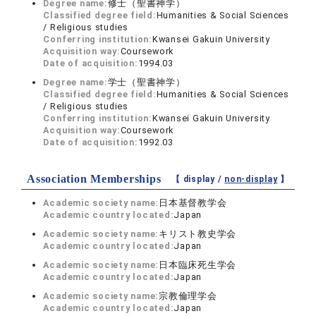
Degree name:
修士（聖書神学）
Classified degree field:
Humanities & Social Sciences
/ Religious studies
Conferring institution:
Kwansei Gakuin University
Acquisition way:
Coursework
Date of acquisition:
1994.03
Degree name:
学士（聖書神学）
Classified degree field:
Humanities & Social Sciences
/ Religious studies
Conferring institution:
Kwansei Gakuin University
Acquisition way:
Coursework
Date of acquisition:
1992.03
Association Memberships
【 display /
non-display
】
Academic society name:
日本基督教学会
Academic country located:
Japan
Academic society name:
キリスト教史学会
Academic country located:
Japan
Academic society name:
日本臨床死生学会
Academic country located:
Japan
Academic society name:
宗教倫理学会
Academic country located:
Japan