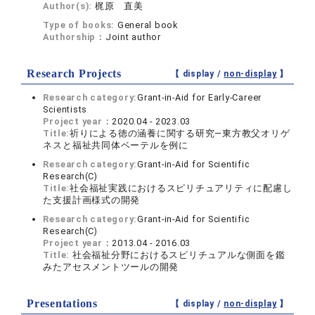
Author(s):
梶原 直美
Type of books:
General book
Authorship：
Joint author
Research Projects
【 display /
non-display
】
Research category:
Grant-in-Aid for Early-Career
Scientists
Project year：
2020.04 - 2023.03
Title:
祈りによる徳の涵養に関する研究―東方教父オリゲ
ネスと福祉共同体ベーテルを例に
Research category:
Grant-in-Aid for Scientific
Research(C)
Title:
社会福祉実践におけるスピリチュアリティに配慮し
た支援計画様式の開発
Research category:
Grant-in-Aid for Scientific
Research(C)
Project year：
2013.04 - 2016.03
Title:
社会福祉分野におけるスピリチュアルな側面を鑑
みたアセスメントツールの開発
Presentations
【 display /
non-display
】