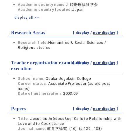
Academic society name:
川崎医療福祉学会
Academic country located:
Japan
display all >>
Research Areas
【 display /
non-display
】
Research field:
Humanities & Social Sciences /
Religious studies
Teacher organization examination
【 display /
non-display
】
execution
School name:
Osaka Jogakuin College
Career status:
Associate Professor (as old post
name)
Date of authorization:
2003.09
Papers
【 display /
non-display
】
Title:
Jesus as Διδάσκαλος: Calls to Relationship with
Love and to Coexistence
Journal name:
教育学論究 (16) (p.129 - 138)