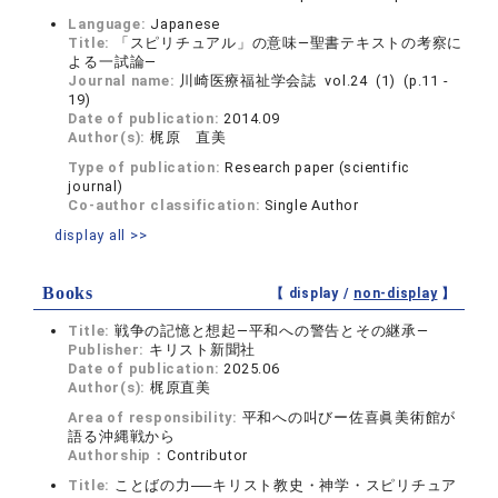
Language:
Japanese
Title:
「スピリチュアル」の意味―聖書テキストの考察に
よる一試論―
Journal name:
川崎医療福祉学会誌 vol.24 (1) (p.11 -
19)
Date of publication:
2014.09
Author(s):
梶原 直美
Type of publication:
Research paper (scientific
journal)
Co-author classification:
Single Author
display all >>
Books
【 display /
non-display
】
Title:
戦争の記憶と想起―平和への警告とその継承―
Publisher:
キリスト新聞社
Date of publication:
2025.06
Author(s):
梶原直美
Area of responsibility:
平和への叫びー佐喜眞美術館が
語る沖縄戦から
Authorship：
Contributor
Title:
ことばの力──キリスト教史・神学・スピリチュア