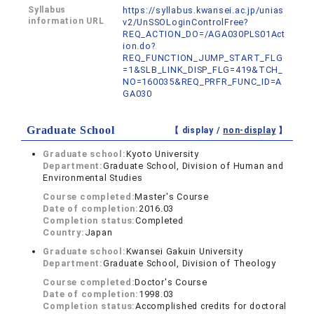
Syllabus
https://syllabus.kwansei.ac.jp/unias
information URL
v2/UnSSOLoginControlFree?
REQ_ACTION_DO=/AGA030PLS01Act
ion.do?
REQ_FUNCTION_JUMP_START_FLG
=1&SLB_LINK_DISP_FLG=419&TCH_
NO=160035&REQ_PRFR_FUNC_ID=A
GA030
Graduate School
【 display /
non-display
】
Graduate school:
Kyoto University
Department:
Graduate School, Division of Human and
Environmental Studies
Course completed:
Master's Course
Date of completion:
2016.03
Completion status:
Completed
Country:
Japan
Graduate school:
Kwansei Gakuin University
Department:
Graduate School, Division of Theology
Course completed:
Doctor's Course
Date of completion:
1998.03
Completion status:
Accomplished credits for doctoral