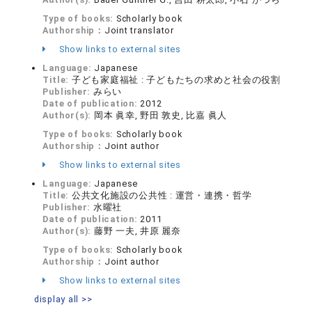
Type of books:
Scholarly book
Authorship：
Joint translator
Show links to external sites
Language:
Japanese
Title:
子ども家庭福祉 : 子どもたちの求めと社会の役割
Publisher:
みらい
Date of publication:
2012
Author(s):
岡本 眞幸, 野田 敦史, 比嘉 眞人
Type of books:
Scholarly book
Authorship：
Joint author
Show links to external sites
Language:
Japanese
Title:
公共文化施設の公共性 : 運営・連携・哲学
Publisher:
水曜社
Date of publication:
2011
Author(s):
藤野 一夫, 井原 麗奈
Type of books:
Scholarly book
Authorship：
Joint author
Show links to external sites
display all >>