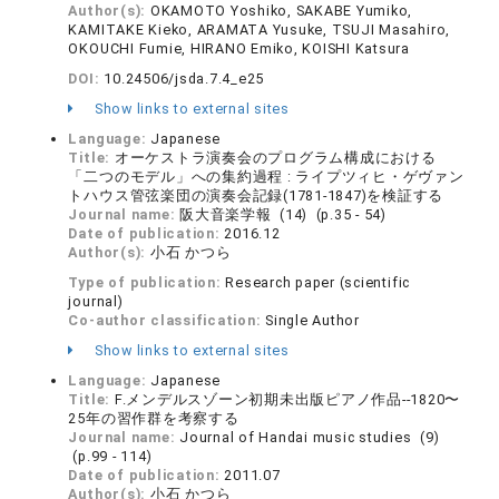
Author(s):
OKAMOTO Yoshiko, SAKABE Yumiko,
KAMITAKE Kieko, ARAMATA Yusuke, TSUJI Masahiro,
OKOUCHI Fumie, HIRANO Emiko, KOISHI Katsura
DOI:
10.24506/jsda.7.4_e25
Show links to external sites
Language:
Japanese
Title:
オーケストラ演奏会のプログラム構成における
「二つのモデル」への集約過程 : ライプツィヒ・ゲヴァン
トハウス管弦楽団の演奏会記録(1781-1847)を検証する
Journal name:
阪大音楽学報 (14) (p.35 - 54)
Date of publication:
2016.12
Author(s):
小石 かつら
Type of publication:
Research paper (scientific
journal)
Co-author classification:
Single Author
Show links to external sites
Language:
Japanese
Title:
F.メンデルスゾーン初期未出版ピアノ作品--1820〜
25年の習作群を考察する
Journal name:
Journal of Handai music studies (9)
(p.99 - 114)
Date of publication:
2011.07
Author(s):
小石 かつら