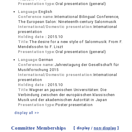
Presentation type:
Oral presentation (general)
Language:
English
Conference name:
International Bilingual Conference,
The European Salon: Nineteenth-century Salonmusik
International/Domestic presentation:
International
presentation
Holding date：
2015.10
Title:
The desire for a new style of Salonmusik: From F.
Mendelssohn to F. Liszt
Presentation type:
Oral presentation (general)
Language:
German
Conference name:
Jahrestagung der Gesellschaft für
Musikforschung 2015
International/Domestic presentation:
International
presentation
Holding date：
2015.10
Title:
Wagner an japanischen Universitäten: Die
Verbindung zwischen der europäischen klassischen
Musik und der akademischen Autorität in Japan
Presentation type:
Poster presentation
display all >>
Committee Memberships
【 display /
non-display
】