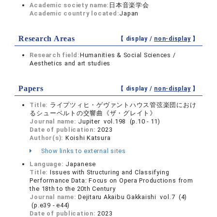
Academic society name:
日本音楽学会
Academic country located:
Japan
Research Areas
【 display /
non-display
】
Research field:
Humanities & Social Sciences /
Aesthetics and art studies
Papers
【 display /
non-display
】
Title:
ライプツィヒ・ゲヴァントハウス管弦楽団におけ
るシューベルトの交響曲《ザ・グレイト》
Journal name:
Jupiter vol.198 (p.10 - 11)
Date of publication:
2023
Author(s):
Koishi Katsura
Show links to external sites
Language:
Japanese
Title:
Issues with Structuring and Classifying
Performance Data: Focus on Opera Productions from
the 18th to the 20th Century
Journal name:
Dejitaru Akaibu Gakkaishi vol.7 (4)
(p.e39 - e44)
Date of publication:
2023