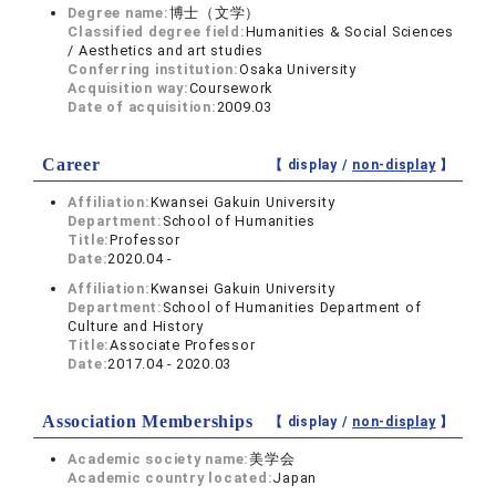
Degree name:
博士（文学）
Classified degree field:
Humanities & Social Sciences
/ Aesthetics and art studies
Conferring institution:
Osaka University
Acquisition way:
Coursework
Date of acquisition:
2009.03
Career
【 display /
non-display
】
Affiliation:
Kwansei Gakuin University
Department:
School of Humanities
Title:
Professor
Date:
2020.04 -
Affiliation:
Kwansei Gakuin University
Department:
School of Humanities Department of
Culture and History
Title:
Associate Professor
Date:
2017.04 - 2020.03
Association Memberships
【 display /
non-display
】
Academic society name:
美学会
Academic country located:
Japan