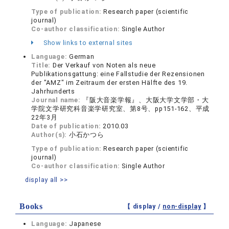
Type of publication:
Research paper (scientific
journal)
Co-author classification:
Single Author
Show links to external sites
Language:
German
Title:
Der Verkauf von Noten als neue
Publikationsgattung: eine Fallstudie der Rezensionen
der "AMZ" im Zeitraum der ersten Hälfte des 19.
Jahrhunderts
Journal name:
『阪大音楽学報』、大阪大学文学部・大
学院文学研究科音楽学研究室、第8号、pp151-162、平成
22年3月
Date of publication:
2010.03
Author(s):
小石かつら
Type of publication:
Research paper (scientific
journal)
Co-author classification:
Single Author
display all >>
Books
【 display /
non-display
】
Language:
Japanese