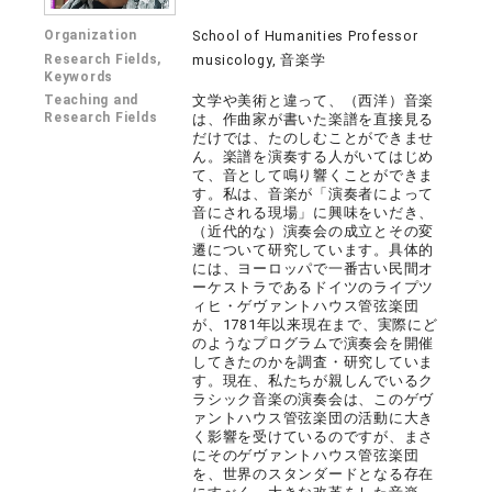
Organization
School of Humanities Professor
Research Fields,
musicology, 音楽学
Keywords
Teaching and
文学や美術と違って、（西洋）音楽
Research Fields
は、作曲家が書いた楽譜を直接見る
だけでは、たのしむことができませ
ん。楽譜を演奏する人がいてはじめ
て、音として鳴り響くことができま
す。私は、音楽が「演奏者によって
音にされる現場」に興味をいだき、
（近代的な）演奏会の成立とその変
遷について研究しています。具体的
には、ヨーロッパで一番古い民間オ
ーケストラであるドイツのライプツ
ィヒ・ゲヴァントハウス管弦楽団
が、1781年以来現在まで、実際にど
のようなプログラムで演奏会を開催
してきたのかを調査・研究していま
す。現在、私たちが親しんでいるク
ラシック音楽の演奏会は、このゲヴ
ァントハウス管弦楽団の活動に大き
く影響を受けているのですが、まさ
にそのゲヴァントハウス管弦楽団
を、世界のスタンダードとなる存在