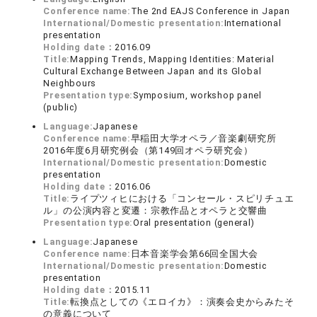
Conference name:
The 2nd EAJS Conference in Japan
International/Domestic presentation:
International
presentation
Holding date：
2016.09
Title:
Mapping Trends, Mapping Identities: Material
Cultural Exchange Between Japan and its Global
Neighbours
Presentation type:
Symposium, workshop panel
(public)
Language:
Japanese
Conference name:
早稲田大学オペラ／音楽劇研究所
2016年度6月研究例会（第149回オペラ研究会）
International/Domestic presentation:
Domestic
presentation
Holding date：
2016.06
Title:
ライプツィヒにおける「コンセール・スピリチュエ
ル」の公演内容と変遷：宗教作品とオペラと交響曲
Presentation type:
Oral presentation (general)
Language:
Japanese
Conference name:
日本音楽学会第66回全国大会
International/Domestic presentation:
Domestic
presentation
Holding date：
2015.11
Title:
転換点としての《エロイカ》：演奏会史からみたそ
の意義について