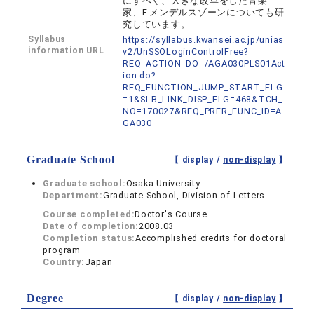
にすべく、大きな改革をした音楽
家、F.メンデルスゾーンについても研
究しています。
Syllabus
https://syllabus.kwansei.ac.jp/unias
information URL
v2/UnSSOLoginControlFree?
REQ_ACTION_DO=/AGA030PLS01Act
ion.do?
REQ_FUNCTION_JUMP_START_FLG
=1&SLB_LINK_DISP_FLG=468&TCH_
NO=170027&REQ_PRFR_FUNC_ID=A
GA030
Graduate School
【 display /
non-display
】
Graduate school:
Osaka University
Department:
Graduate School, Division of Letters
Course completed:
Doctor's Course
Date of completion:
2008.03
Completion status:
Accomplished credits for doctoral
program
Country:
Japan
Degree
【 display /
non-display
】