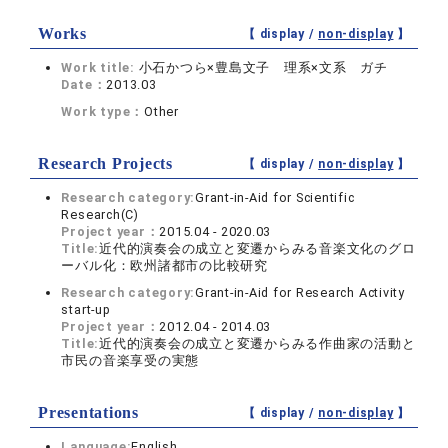
Works
【 display /
non-display
】
Work title:
小石かつら×豊島文子 理系×文系 ガチ
Date：
2013.03
Work type：
Other
Research Projects
【 display /
non-display
】
Research category:
Grant-in-Aid for Scientific
Research(C)
Project year：
2015.04 - 2020.03
Title:
近代的演奏会の成立と変遷からみる音楽文化のグロ
ーバル化：欧州諸都市の比較研究
Research category:
Grant-in-Aid for Research Activity
start-up
Project year：
2012.04 - 2014.03
Title:
近代的演奏会の成立と変遷からみる作曲家の活動と
市民の音楽享受の実態
Presentations
【 display /
non-display
】
Language:
English