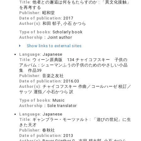
Title:
他者との邂逅は何をもたらすのか : 「異文化接触」
を再考する
Publisher:
昭和堂
Date of publication:
2017
Author(s):
和田 郁子, 小石 かつら
Type of books:
Scholarly book
Authorship：
Joint author
Show links to external sites
Language:
Japanese
Title:
ウィーン原典版 134 チャイコフスキー 子供の
アルバム：シューマンふうの子供のためのやさしい小品
集 作品39
Publisher:
音楽之友社
Date of publication:
2016.03
Author(s):
チャイコフスキー 作曲／コールハーゼ 校訂／
サッツ 運指／小石かつら 訳
Type of books:
Music
Authorship：
Sole translator
Language:
Japanese
Title:
ギャンブラー・モーツァルト : 「遊びの世紀」に生
きた天才
Publisher:
春秋社
Date of publication:
2013
Author(s):
Bauer Günther G., 吉田 耕太郎, 小石 かつら