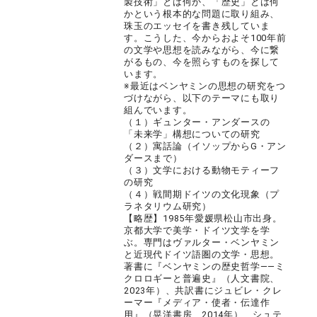
製技術」とは何か、「歴史」とは何
かという根本的な問題に取り組み、
珠玉のエッセイを書き残していま
す。こうした、今からおよそ100年前
の文学や思想を読みながら、今に繋
がるもの、今を照らすものを探して
います。
※最近はベンヤミンの思想の研究をつ
づけながら、以下のテーマにも取り
組んでいます。
（１）ギュンター・アンダースの
「未来学」構想についての研究
（２）寓話論（イソップからG・アン
ダースまで）
（３）文学における動物モティーフ
の研究
（４）戦間期ドイツの文化現象（プ
ラネタリウム研究）
【略歴】1985年愛媛県松山市出身。
京都大学で美学・ドイツ文学を学
ぶ。専門はヴァルター・ベンヤミン
と近現代ドイツ語圏の文学・思想。
著書に『ベンヤミンの歴史哲学――ミ
クロロギーと普遍史』（人文書院、
2023年）、共訳書にジュビレ・クレ
ーマー『メディア・使者・伝達作
用』（晃洋書房、2014年）、シュテ