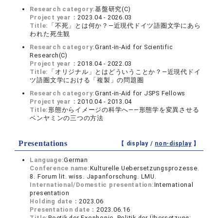
Research category:
基盤研究(C)
Project year：
2023.04 - 2026.03
Title:
「不死」とは何か？―近現代ドイツ語圏文学にあら
われた死生観
Research category:
Grant-in-Aid for Scientific
Research(C)
Project year：
2018.04 - 2022.03
Title:
「オリジナル」とはどういうことか？―近現代ドイ
ツ語圏文学における「複製」の問題圏
Research category:
Grant-in-Aid for JSPS Fellows
Project year：
2010.04 - 2013.04
Title:
形態からイメージの科学へ――形態学を変異させる
ベンヤミンの三つの方法
Presentations
【 display /
non-display
】
Language:
German
Conference name:
Kulturelle Uebersetzungsprozesse.
8. Forum lit. wiss. Japanforschung. LMU.
International/Domestic presentation:
International
presentation
Holding date：
2023.06
Presentation date：
2023.06.16
Title:
Poetik der Exophonie, Politik der Übersetzung: