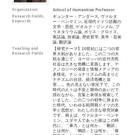
Organization
School of Humanities Professor
Research Fields,
ギュンター・アンダース, ヴァルタ
Keywords
ー・ベンヤミン, 近現代ドイツ語圏の
文学・思想, ゲオルク・ジンメル, プ
ラネタリウム論, ボリス・グロイス,
寓話論, 技術論, 歴史哲学, 美学・芸術
論, 翻訳論
Teaching and
【研究テーマ】20世紀には二つの世
Research Fields
界大戦がありました。この二つの大
戦を通じて、ヨーロッパの近代市民
社会は大きな危機に直面します。テ
クノロジーの発達と情報メディアの
多様化、ナショナリズムの高まりと
ナチズムの台頭、経済危機と迫
害……。先の見えない状況下で、この
時代の人々は不安と期待のあいだで
揺れながら、言葉と表現を模索して
いました。この二つの戦争に挟まれ
た時代、いわゆる戦間期ドイツの文
学と思想が、わたしの主な研究対象
です。例えば、ヴァルター・ベンヤ
ミン。ユダヤ人であった彼はこの時
代に、「暴力」とは何か、「翻訳」
とは何か、「物語」とは何か、「複