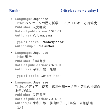
Books
【 display /
non-display
】
Language:
Japanese
Title:
ベンヤミンの歴史哲学――ミクロロギーと普遍史
Publisher:
人文書院
Date of publication:
2023.03
Author(s):
Yu Uwagawa
Type of books:
Scholarly book
Authorship：
Sole author
Language:
Japanese
Title:
聖伝
Publisher:
幻戯書房
Date of publication:
2020.08
Author(s):
宇和川雄・籠碧
Type of books:
General book
Language:
Japanese
Title:
メディア、使者、伝達作用――メディア性の小形而
上学の試み
Publisher:
晃洋書房
Date of publication:
2014.05
Author(s):
宇和川雄・勝山紘子・川島隆・永畑紗織
（訳）