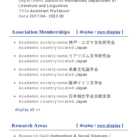
Department:
School of Humanities Department of
Literature and Linguistics
Title:
Assistant Professor
Date:
2017.04 - 2023.03
Association Memberships
【 display /
non-display
】
Academic society name:
神戸・ユダヤ文化研究会
Academic country located:
Japan
Academic society name:
リアリズム文学研究会
Academic country located:
Japan
Academic society name:
表象文化論学会
Academic country located:
Japan
Academic society name:
阪神ドイツ文学会
Academic country located:
Japan
Academic society name:
日本独文学会京都支部
Academic country located:
Japan
display all >>
Research Areas
【 display /
non-display
】
Research field:
Humanities & Social Sciences /