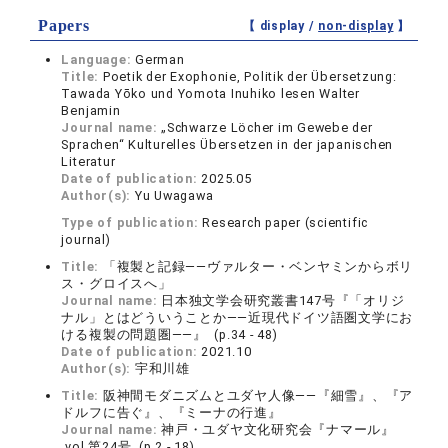
Papers
【 display /
non-display
】
Language:
German
Title:
Poetik der Exophonie, Politik der Übersetzung:
Tawada Yōko und Yomota Inuhiko lesen Walter
Benjamin
Journal name:
„Schwarze Löcher im Gewebe der
Sprachen“ Kulturelles Übersetzen in der japanischen
Literatur
Date of publication:
2025.05
Author(s):
Yu Uwagawa
Type of publication:
Research paper (scientific
journal)
Title:
「複製と記録――ヴァルター・ベンヤミンからボリ
ス・グロイスへ」
Journal name:
日本独文学会研究叢書147号『「オリジ
ナル」とはどういうことか――近現代ドイツ語圏文学にお
ける複製の問題圏――』 (p.34 - 48)
Date of publication:
2021.10
Author(s):
宇和川雄
Title:
阪神間モダニズムとユダヤ人像――『細雪』、『ア
ドルフに告ぐ』、『ミーナの行進』
Journal name:
神戸・ユダヤ文化研究会『ナマール』
vol.第24号 (p.2 - 18)