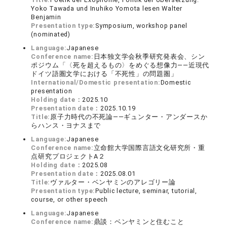
Yoko Tawada und Inuhiko Yomota lesen Walter
Benjamin
Presentation type:
Symposium, workshop panel
(nominated)
Language:
Japanese
Conference name:
日本独文学会秋季研究発表会、シン
ポジウム「〈死を超えるもの〉をめぐる想像力――近現代
ドイツ語圏文学における「不死性」の問題圏」
International/Domestic presentation:
Domestic
presentation
Holding date：
2025.10
Presentation date：
2025.10.19
Title:
原子力時代の不死論――ギュンター・アンダースか
らハンス・ヨナスまで
Language:
Japanese
Conference name:
立命館大学国際言語文化研究所・重
点研究プロジェクトA２
Holding date：
2025.08
Presentation date：
2025.08.01
Title:
ヴァルター・ベンヤミンのアレゴリー論
Presentation type:
Public lecture, seminar, tutorial,
course, or other speech
Language:
Japanese
Conference name:
鼎談：ベンヤミンと住むこと