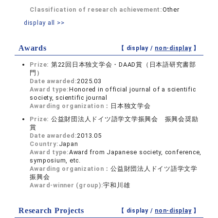
Classification of research achievement:
Other
display all >>
Awards
【 display /
non-display
】
Prize:
第22回日本独文学会・DAAD賞（日本語研究書部
門）
Date awarded:
2025.03
Award type:
Honored in official journal of a scientific
society, scientific journal
Awarding organization：
日本独文学会
Prize:
公益財団法人ドイツ語学文学振興会 振興会奨励
賞
Date awarded:
2013.05
Country:
Japan
Award type:
Award from Japanese society, conference,
symposium, etc.
Awarding organization：
公益財団法人ドイツ語学文学
振興会
Award-winner (group):
宇和川雄
Research Projects
【 display /
non-display
】