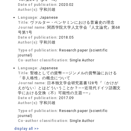
Date of publication:
2020.02
Author(s):
宇和川雄
Language:
Japanese
Title:
ヴァルター・ベンヤミンにおける普遍史の理念
Journal name:
関西学院大学人文学会『人文論究』第68
号第1号
Date of publication:
2018.05
Author(s):
宇和川雄
Type of publication:
Research paper (scientific
journal)
Co-author classification:
Single Author
Language:
Japanese
Title:
聖槍としての貨幣――ジンメルの貨幣論における
「非人格性」の概念について
Journal name:
日本独文学会研究叢書128号『〈かけが
えがない〉とはどういうことか？――近現代ドイツ語圏文
学における交換（不）可能性の主題――』
Date of publication:
2017.09
Author(s):
宇和川雄
Type of publication:
Research paper (scientific
journal)
Co-author classification:
Single Author
display all >>