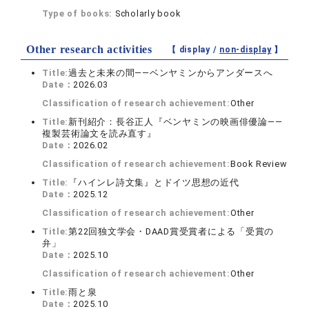
Type of books:
Scholarly book
Other research activities
【 display /
non-display
】
Title:
過去と未来の間――ベンヤミンからアンダースへ
Date：
2026.03
Classification of research achievement:
Other
Title:
新刊紹介：長谷正人『ベンヤミンの映画俳優論――
複製芸術論文を読み直す』
Date：
2026.02
Classification of research achievement:
Book Review
Title:
『ハインレ詩文集』とドイツ思想の近代
Date：
2025.12
Classification of research achievement:
Other
Title:
第22回独文学会・DAAD賞受賞者による「受賞の
弁」
Date：
2025.10
Classification of research achievement:
Other
Title:
雨と泉
Date：
2025.10