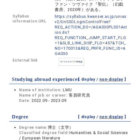
ファン・ツヴァイク『聖伝』（幻戯
書房、2020年）がある。
Syllabus
https://syllabus.kwansei.ac.jp/unias
information URL
v2/UnSSOLoginControlFree?
REQ_ACTION_DO=/AGA030PLS01Act
ion.do?
REQ_FUNCTION_JUMP_START_FLG
=1&SLB_LINK_DISP_FLG=457&TCH_
NO=170013&REQ_PRFR_FUNC_ID=A
GA030
External link
Studying abroad experiences
【 display /
non-display
】
Name of institution:
LMU
Name of job or career:
客員研究員
Date:
2022.09 - 2023.09
Degree
【 display /
non-display
】
Degree name:
博士（文学）
Classified degree field:
Humanities & Social Sciences
/ European literature