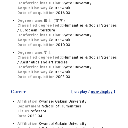
Conferring institution:
Kyoto University
Acquisition way:
Coursework
Date of acquisition:
2016.03
Degree name:
修士（文学）
Classified degree field:
Humanities & Social Sciences
/ European literature
Conferring institution:
Kyoto University
Acquisition way:
Coursework
Date of acquisition:
2010.03
Degree name:
学士
Classified degree field:
Humanities & Social Sciences
/ Aesthetics and art studies
Conferring institution:
Kyoto University
Acquisition way:
Coursework
Date of acquisition:
2008.03
Career
【 display /
non-display
】
Affiliation:
Kwansei Gakuin University
Department:
School of Humanities
Title:
Professor
Date:
2023.04 -
Affiliation:
Kwansei Gakuin University