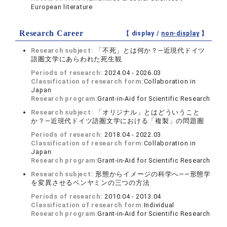
European literature
Research Career
【 display /
non-display
】
Research subject:
「不死」とは何か？―近現代ドイツ
語圏文学にあらわれた死生観
Periods of research:
2024.04 - 2026.03
Classification of research form:
Collaboration in
Japan
Research program:
Grant-in-Aid for Scientific Research
Research subject:
「オリジナル」とはどういうこと
か？―近現代ドイツ語圏文学における「複製」の問題圏
Periods of research:
2018.04 - 2022.03
Classification of research form:
Collaboration in
Japan
Research program:
Grant-in-Aid for Scientific Research
Research subject:
形態からイメージの科学へ――形態学
を変異させるベンヤミンの三つの方法
Periods of research:
2010.04 - 2013.04
Classification of research form:
Individual
Research program:
Grant-in-Aid for Scientific Research