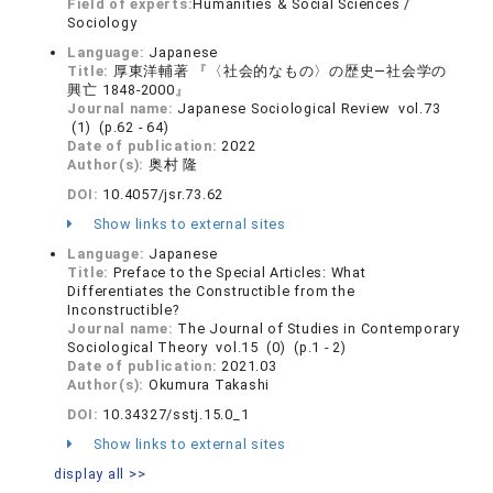
Field of experts:
Humanities & Social Sciences /
Sociology
Language:
Japanese
Title:
厚東洋輔著 『〈社会的なもの〉の歴史―社会学の
興亡 1848-2000』
Journal name:
Japanese Sociological Review vol.73
(1) (p.62 - 64)
Date of publication:
2022
Author(s):
奥村 隆
DOI:
10.4057/jsr.73.62
Show links to external sites
Language:
Japanese
Title:
Preface to the Special Articles: What
Differentiates the Constructible from the
Inconstructible?
Journal name:
The Journal of Studies in Contemporary
Sociological Theory vol.15 (0) (p.1 - 2)
Date of publication:
2021.03
Author(s):
Okumura Takashi
DOI:
10.34327/sstj.15.0_1
Show links to external sites
display all >>