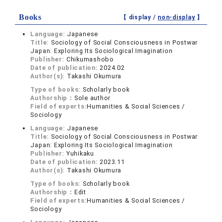
Books
【 display /
non-display
】
Language:
Japanese
Title:
Sociology of Social Consciousness in Postwar
Japan: Exploring Its Sociological Imagination
Publisher:
Chikumashobo
Date of publication:
2024.02
Author(s):
Takashi Okumura
Type of books:
Scholarly book
Authorship：
Sole author
Field of experts:
Humanities & Social Sciences /
Sociology
Language:
Japanese
Title:
Sociology of Social Consciousness in Postwar
Japan: Exploring Its Sociological Imagination
Publisher:
Yuhikaku
Date of publication:
2023.11
Author(s):
Takashi Okumura
Type of books:
Scholarly book
Authorship：
Edit
Field of experts:
Humanities & Social Sciences /
Sociology