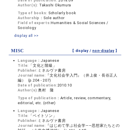
Date of publication:
2018.09
Author(s):
Takashi Okumura
Type of books:
Scholarly book
Authorship：
Sole author
Field of experts:
Humanities & Social Sciences /
Sociology
display all >>
MISC
【 display /
non-display
】
Language：
Japanese
Title:
「文化と階級」
Publisher:
ミネルヴァ書房
Journal name:
『文化社会学入門』（井上俊・長谷正人
編） (p.204 - 207)
Date of publication:
2010.10
Author(s):
奥村 隆
Type of publication：
Article, review, commentary,
editorial, etc. (other)
Language：
Japanese
Title:
「ベイトソン」
Publisher:
ミネルヴァ書房
Journal name:
『はじめて学ぶ社会学――思想家たちとの