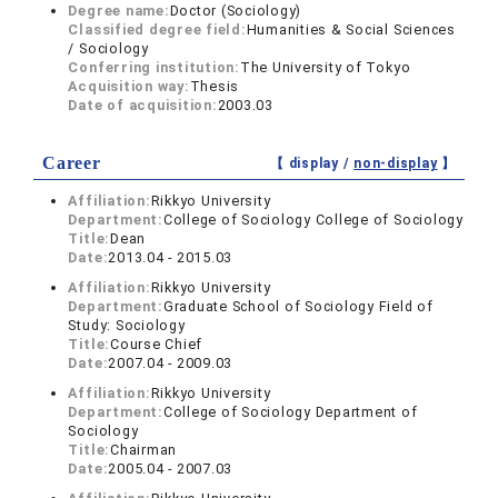
Degree name:
Doctor (Sociology)
Classified degree field:
Humanities & Social Sciences
/ Sociology
Conferring institution:
The University of Tokyo
Acquisition way:
Thesis
Date of acquisition:
2003.03
Career
【 display /
non-display
】
Affiliation:
Rikkyo University
Department:
College of Sociology College of Sociology
Title:
Dean
Date:
2013.04 - 2015.03
Affiliation:
Rikkyo University
Department:
Graduate School of Sociology Field of
Study: Sociology
Title:
Course Chief
Date:
2007.04 - 2009.03
Affiliation:
Rikkyo University
Department:
College of Sociology Department of
Sociology
Title:
Chairman
Date:
2005.04 - 2007.03