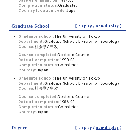
Date of graduation:
1984.03
Completion status:
Graduated
Country location code:
Japan
Graduate School
【 display /
non-display
】
Graduate school:
The University of Tokyo
Department:
Graduate School, Division of Sociology
Course:
社会学A専攻
Course completed:
Doctor's Course
Date of completion:
1990.03
Completion status:
Completed
Country:
Japan
Graduate school:
The University of Tokyo
Department:
Graduate School, Division of Sociology
Course:
社会学A専攻
Course completed:
Doctor's Course
Date of completion:
1986.03
Completion status:
Completed
Country:
Japan
Degree
【 display /
non-display
】