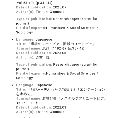
vol.53 (9) (p.34 - 44)
Date of publication:
2025.07
Author(s):
Takashi Okumura
Type of publication:
Research paper (scientific
journal)
Field of experts:
Humanities & Social Sciences /
Sociology
Language:
Japanese
Title:
「磁場のユートピア／圏域のユートピア」
Journal name:
思想 (1192号) (p.35 - 49)
Date of publication:
2023.08
Author(s):
奥村 隆
Type of publication:
Research paper (scientific
journal)
Field of experts:
Humanities & Social Sciences /
Sociology
Language:
Japanese
Title:
「解説――失われた見当識（オリエンテーション）
を求めて」
Journal name:
若林幹夫『ノスタルジアとユートピア』
(p.163 - 189)
Date of publication:
2022.03
Author(s):
Takashi Okumura