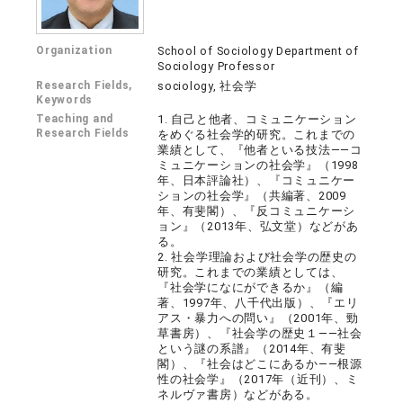
Organization
School of Sociology Department of
Sociology Professor
Research Fields,
sociology, 社会学
Keywords
Teaching and
1. 自己と他者、コミュニケーション
Research Fields
をめぐる社会学的研究。これまでの
業績として、『他者といる技法――コ
ミュニケーションの社会学』（1998
年、日本評論社）、『コミュニケー
ションの社会学』（共編著、2009
年、有斐閣）、『反コミュニケーシ
ョン』（2013年、弘文堂）などがあ
る。
2. 社会学理論および社会学の歴史の
研究。これまでの業績としては、
『社会学になにができるか』（編
著、1997年、八千代出版）、『エリ
アス・暴力への問い』（2001年、勁
草書房）、『社会学の歴史１――社会
という謎の系譜』（2014年、有斐
閣）、『社会はどこにあるか――根源
性の社会学』（2017年（近刊）、ミ
ネルヴァ書房）などがある。