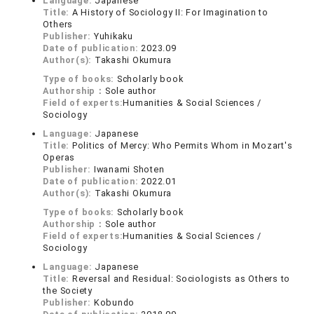
Language:
Japanese
Title:
A History of Sociology II: For Imagination to
Others
Publisher:
Yuhikaku
Date of publication:
2023.09
Author(s):
Takashi Okumura
Type of books:
Scholarly book
Authorship：
Sole author
Field of experts:
Humanities & Social Sciences /
Sociology
Language:
Japanese
Title:
Politics of Mercy: Who Permits Whom in Mozart's
Operas
Publisher:
Iwanami Shoten
Date of publication:
2022.01
Author(s):
Takashi Okumura
Type of books:
Scholarly book
Authorship：
Sole author
Field of experts:
Humanities & Social Sciences /
Sociology
Language:
Japanese
Title:
Reversal and Residual: Sociologists as Others to
the Society
Publisher:
Kobundo