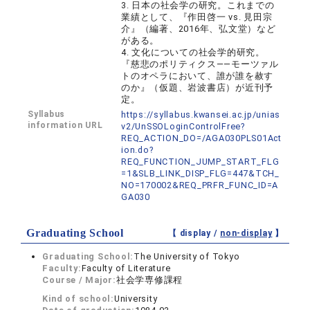
3. 日本の社会学の研究。これまでの
業績として、『作田啓一 vs. 見田宗
介』（編著、2016年、弘文堂）など
がある。
4. 文化についての社会学的研究。
『慈悲のポリティクス――モーツァル
トのオペラにおいて、誰が誰を赦す
のか』（仮題、岩波書店）が近刊予
定。
Syllabus
https://syllabus.kwansei.ac.jp/unias
information URL
v2/UnSSOLoginControlFree?
REQ_ACTION_DO=/AGA030PLS01Act
ion.do?
REQ_FUNCTION_JUMP_START_FLG
=1&SLB_LINK_DISP_FLG=447&TCH_
NO=170002&REQ_PRFR_FUNC_ID=A
GA030
Graduating School
【 display /
non-display
】
Graduating School:
The University of Tokyo
Faculty:
Faculty of Literature
Course / Major:
社会学専修課程
Kind of school:
University