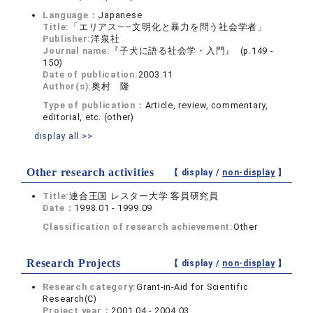
Language：
Japanese
Title:
「エリアス――文明化と暴力を問う社会学者」
Publisher:
洋泉社
Journal name:
『子犬に語る社会学・入門』 (p.149 -
150)
Date of publication:
2003.11
Author(s):
奥村 隆
Type of publication：
Article, review, commentary,
editorial, etc. (other)
display all >>
Other research activities
【 display /
non-display
】
Title:
連合王国 レスター大学 客員研究員
Date：
1998.01 - 1999.09
Classification of research achievement:
Other
Research Projects
【 display /
non-display
】
Research category:
Grant-in-Aid for Scientific
Research(C)
Project year：
2001.04 - 2004.03