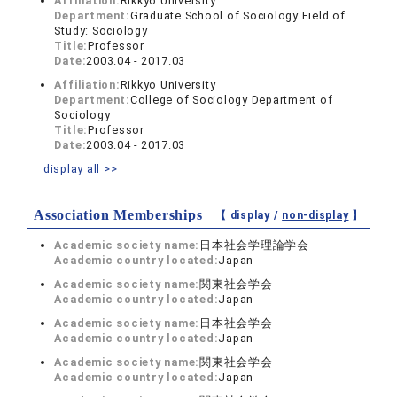
Affiliation:
Rikkyo University
Department:
Graduate School of Sociology Field of
Study: Sociology
Title:
Professor
Date:
2003.04 - 2017.03
Affiliation:
Rikkyo University
Department:
College of Sociology Department of
Sociology
Title:
Professor
Date:
2003.04 - 2017.03
display all >>
Association Memberships
【 display /
non-display
】
Academic society name:
日本社会学理論学会
Academic country located:
Japan
Academic society name:
関東社会学会
Academic country located:
Japan
Academic society name:
日本社会学会
Academic country located:
Japan
Academic society name:
関東社会学会
Academic country located:
Japan