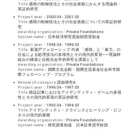
Title:
感情の制御技法とその社会規範にかんする理論的・
実証的研究
Project year：
2000.04 - 2001.03
Title:
感情の制御技法とその社会規範についての実証的研
究
Awarding organization：
Private Foundations
System name：
日本経済研究奨励財団奨励金
Project year：
1998.04 - 1999.03
Title:
新渡戸フェローシップ 代表 「感情」と「暴力」の
社会による処理技法の多様性とその現代的変容――理論枠
組みの構築と比較社会学的研究を課題として
Awarding organization：
Private Foundations
System name：
国際文化会館・国際交流基金社会科学国
際フェローシップ・プログラム
Research category:
奨励研究A
Project year：
1996.04 - 1997.03
Title:
雑誌記事におけるアイデンティティ・ゲームの多様
性とその現代的変容の実証的研究
Project year：
1993.04 - 1994.03
Title:
アイデンティティ・クライシスとヒーリング・ビジ
ネスの現代的展開
Awarding organization：
Private Foundations
System name：
研究調査助成 日本証券奨学財団