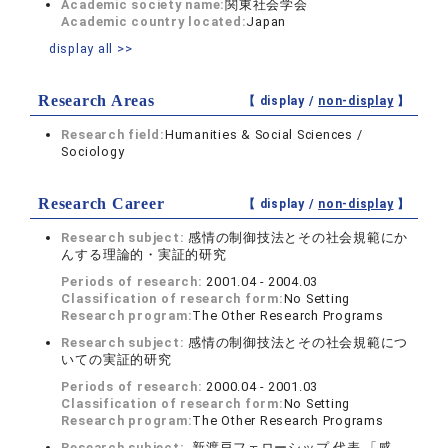
Academic society name:
関東社会学会
Academic country located:
Japan
display all >>
Research Areas
【 display /
non-display
】
Research field:
Humanities & Social Sciences /
Sociology
Research Career
【 display /
non-display
】
Research subject:
感情の制御技法とその社会規範にか
んする理論的・実証的研究
Periods of research:
2001.04 - 2004.03
Classification of research form:
No Setting
Research program:
The Other Research Programs
Research subject:
感情の制御技法とその社会規範につ
いての実証的研究
Periods of research:
2000.04 - 2001.03
Classification of research form:
No Setting
Research program:
The Other Research Programs
Research subject:
新渡戸フェローシップ 代表 「感