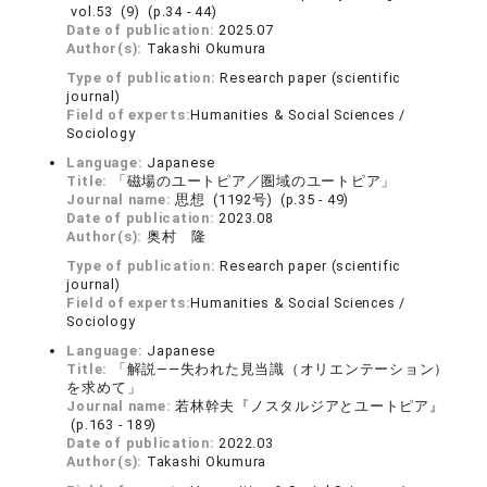
vol.53 (9) (p.34 - 44)
Date of publication:
2025.07
Author(s):
Takashi Okumura
Type of publication:
Research paper (scientific
journal)
Field of experts:
Humanities & Social Sciences /
Sociology
Language:
Japanese
Title:
「磁場のユートピア／圏域のユートピア」
Journal name:
思想 (1192号) (p.35 - 49)
Date of publication:
2023.08
Author(s):
奥村 隆
Type of publication:
Research paper (scientific
journal)
Field of experts:
Humanities & Social Sciences /
Sociology
Language:
Japanese
Title:
「解説――失われた見当識（オリエンテーション）
を求めて」
Journal name:
若林幹夫『ノスタルジアとユートピア』
(p.163 - 189)
Date of publication:
2022.03
Author(s):
Takashi Okumura