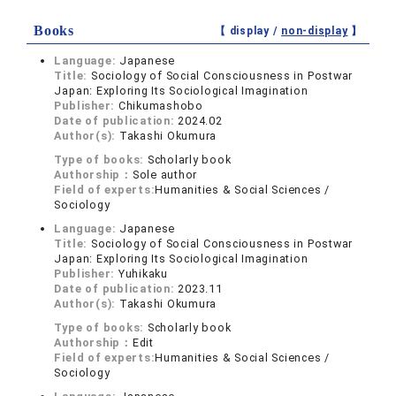
Books
【 display /
non-display
】
Language:
Japanese
Title:
Sociology of Social Consciousness in Postwar
Japan: Exploring Its Sociological Imagination
Publisher:
Chikumashobo
Date of publication:
2024.02
Author(s):
Takashi Okumura
Type of books:
Scholarly book
Authorship：
Sole author
Field of experts:
Humanities & Social Sciences /
Sociology
Language:
Japanese
Title:
Sociology of Social Consciousness in Postwar
Japan: Exploring Its Sociological Imagination
Publisher:
Yuhikaku
Date of publication:
2023.11
Author(s):
Takashi Okumura
Type of books:
Scholarly book
Authorship：
Edit
Field of experts:
Humanities & Social Sciences /
Sociology