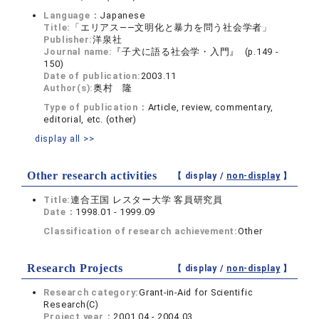
Language：
Japanese
Title:
「エリアス――文明化と暴力を問う社会学者」
Publisher:
洋泉社
Journal name:
『子犬に語る社会学・入門』 (p.149 -
150)
Date of publication:
2003.11
Author(s):
奥村 隆
Type of publication：
Article, review, commentary,
editorial, etc. (other)
display all >>
Other research activities
【 display /
non-display
】
Title:
連合王国 レスター大学 客員研究員
Date：
1998.01 - 1999.09
Classification of research achievement:
Other
Research Projects
【 display /
non-display
】
Research category:
Grant-in-Aid for Scientific
Research(C)
Project year：
2001.04 - 2004.03