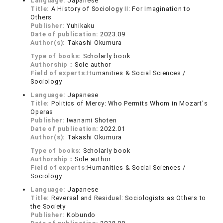
Language:
Japanese
Title:
A History of Sociology II: For Imagination to
Others
Publisher:
Yuhikaku
Date of publication:
2023.09
Author(s):
Takashi Okumura
Type of books:
Scholarly book
Authorship：
Sole author
Field of experts:
Humanities & Social Sciences /
Sociology
Language:
Japanese
Title:
Politics of Mercy: Who Permits Whom in Mozart's
Operas
Publisher:
Iwanami Shoten
Date of publication:
2022.01
Author(s):
Takashi Okumura
Type of books:
Scholarly book
Authorship：
Sole author
Field of experts:
Humanities & Social Sciences /
Sociology
Language:
Japanese
Title:
Reversal and Residual: Sociologists as Others to
the Society
Publisher:
Kobundo