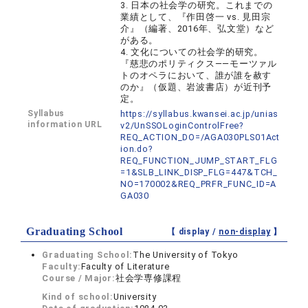
3. 日本の社会学の研究。これまでの
業績として、『作田啓一 vs. 見田宗
介』（編著、2016年、弘文堂）など
がある。
4. 文化についての社会学的研究。
『慈悲のポリティクス――モーツァル
トのオペラにおいて、誰が誰を赦す
のか』（仮題、岩波書店）が近刊予
定。
Syllabus
https://syllabus.kwansei.ac.jp/unias
information URL
v2/UnSSOLoginControlFree?
REQ_ACTION_DO=/AGA030PLS01Act
ion.do?
REQ_FUNCTION_JUMP_START_FLG
=1&SLB_LINK_DISP_FLG=447&TCH_
NO=170002&REQ_PRFR_FUNC_ID=A
GA030
Graduating School
【 display /
non-display
】
Graduating School:
The University of Tokyo
Faculty:
Faculty of Literature
Course / Major:
社会学専修課程
Kind of school:
University