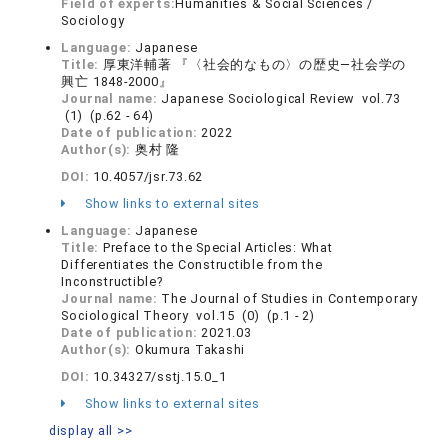
Field of experts:
Humanities & Social Sciences /
Sociology
Language:
Japanese
Title:
厚東洋輔著 『〈社会的なもの〉の歴史―社会学の
興亡 1848-2000』
Journal name:
Japanese Sociological Review vol.73
(1) (p.62 - 64)
Date of publication:
2022
Author(s):
奥村 隆
DOI:
10.4057/jsr.73.62
Show links to external sites
Language:
Japanese
Title:
Preface to the Special Articles: What
Differentiates the Constructible from the
Inconstructible?
Journal name:
The Journal of Studies in Contemporary
Sociological Theory vol.15 (0) (p.1 - 2)
Date of publication:
2021.03
Author(s):
Okumura Takashi
DOI:
10.34327/sstj.15.0_1
Show links to external sites
display all >>