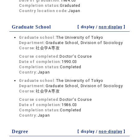
Date of graduation:
1984.03
Completion status:
Graduated
Country location code:
Japan
Graduate School
【 display /
non-display
】
Graduate school:
The University of Tokyo
Department:
Graduate School, Division of Sociology
Course:
社会学A専攻
Course completed:
Doctor's Course
Date of completion:
1990.03
Completion status:
Completed
Country:
Japan
Graduate school:
The University of Tokyo
Department:
Graduate School, Division of Sociology
Course:
社会学A専攻
Course completed:
Doctor's Course
Date of completion:
1986.03
Completion status:
Completed
Country:
Japan
Degree
【 display /
non-display
】