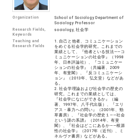
Organization
School of Sociology Department of
Sociology Professor
Research Fields,
sociology, 社会学
Keywords
Teaching and
1. 自己と他者、コミュニケーション
Research Fields
をめぐる社会学的研究。これまでの
業績として、『他者といる技法――コ
ミュニケーションの社会学』（1998
年、日本評論社）、『コミュニケー
ションの社会学』（共編著、2009
年、有斐閣）、『反コミュニケーシ
ョン』（2013年、弘文堂）などがあ
る。
2. 社会学理論および社会学の歴史の
研究。これまでの業績としては、
『社会学になにができるか』（編
著、1997年、八千代出版）、『エリ
アス・暴力への問い』（2001年、勁
草書房）、『社会学の歴史１――社会
という謎の系譜』（2014年、有斐
閣）、『社会はどこにあるか――根源
性の社会学』（2017年（近刊）、ミ
ネルヴァ書房）などがある。