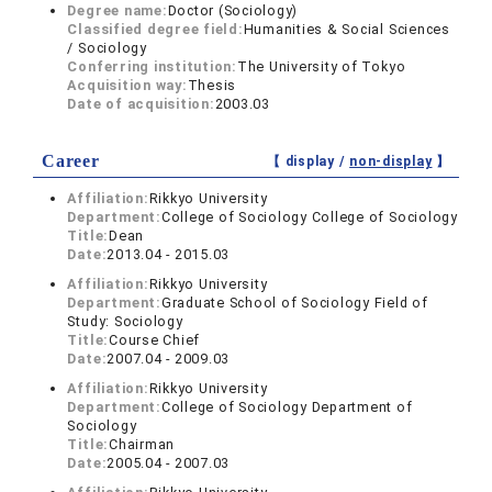
Degree name:
Doctor (Sociology)
Classified degree field:
Humanities & Social Sciences
/ Sociology
Conferring institution:
The University of Tokyo
Acquisition way:
Thesis
Date of acquisition:
2003.03
Career
【 display /
non-display
】
Affiliation:
Rikkyo University
Department:
College of Sociology College of Sociology
Title:
Dean
Date:
2013.04 - 2015.03
Affiliation:
Rikkyo University
Department:
Graduate School of Sociology Field of
Study: Sociology
Title:
Course Chief
Date:
2007.04 - 2009.03
Affiliation:
Rikkyo University
Department:
College of Sociology Department of
Sociology
Title:
Chairman
Date:
2005.04 - 2007.03