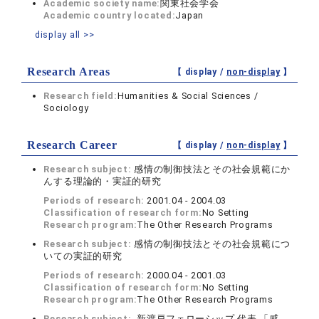
Academic society name:
関東社会学会
Academic country located:
Japan
display all >>
Research Areas
【 display /
non-display
】
Research field:
Humanities & Social Sciences /
Sociology
Research Career
【 display /
non-display
】
Research subject:
感情の制御技法とその社会規範にか
んする理論的・実証的研究
Periods of research:
2001.04 - 2004.03
Classification of research form:
No Setting
Research program:
The Other Research Programs
Research subject:
感情の制御技法とその社会規範につ
いての実証的研究
Periods of research:
2000.04 - 2001.03
Classification of research form:
No Setting
Research program:
The Other Research Programs
Research subject:
新渡戸フェローシップ 代表 「感