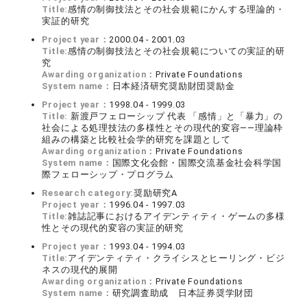
Title:
感情の制御技法とその社会規範にかんする理論的・
実証的研究
Project year：
2000.04 - 2001.03
Title:
感情の制御技法とその社会規範についての実証的研
究
Awarding organization：
Private Foundations
System name：
日本経済研究奨励財団奨励金
Project year：
1998.04 - 1999.03
Title:
新渡戸フェローシップ 代表 「感情」と「暴力」の
社会による処理技法の多様性とその現代的変容――理論枠
組みの構築と比較社会学的研究を課題として
Awarding organization：
Private Foundations
System name：
国際文化会館・国際交流基金社会科学国
際フェローシップ・プログラム
Research category:
奨励研究A
Project year：
1996.04 - 1997.03
Title:
雑誌記事におけるアイデンティティ・ゲームの多様
性とその現代的変容の実証的研究
Project year：
1993.04 - 1994.03
Title:
アイデンティティ・クライシスとヒーリング・ビジ
ネスの現代的展開
Awarding organization：
Private Foundations
System name：
研究調査助成 日本証券奨学財団