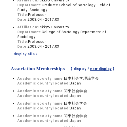
Affiliation:
Rikkyo University
Department:
Graduate School of Sociology Field of
Study: Sociology
Title:
Professor
Date:
2003.04 - 2017.03
Affiliation:
Rikkyo University
Department:
College of Sociology Department of
Sociology
Title:
Professor
Date:
2003.04 - 2017.03
display all >>
Association Memberships
【 display /
non-display
】
Academic society name:
日本社会学理論学会
Academic country located:
Japan
Academic society name:
関東社会学会
Academic country located:
Japan
Academic society name:
日本社会学会
Academic country located:
Japan
Academic society name:
関東社会学会
Academic country located:
Japan