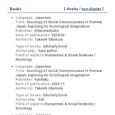
Books
【 display /
non-display
】
Language:
Japanese
Title:
Sociology of Social Consciousness in Postwar
Japan: Exploring Its Sociological Imagination
Publisher:
Chikumashobo
Date of publication:
2024.02
Author(s):
Takashi Okumura
Type of books:
Scholarly book
Authorship：
Sole author
Field of experts:
Humanities & Social Sciences /
Sociology
Language:
Japanese
Title:
Sociology of Social Consciousness in Postwar
Japan: Exploring Its Sociological Imagination
Publisher:
Yuhikaku
Date of publication:
2023.11
Author(s):
Takashi Okumura
Type of books:
Scholarly book
Authorship：
Edit
Field of experts:
Humanities & Social Sciences /
Sociology