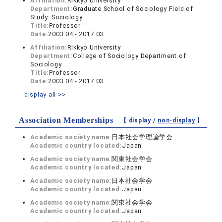
Affiliation:
Rikkyo University
Department:
Graduate School of Sociology Field of
Study: Sociology
Title:
Professor
Date:
2003.04 - 2017.03
Affiliation:
Rikkyo University
Department:
College of Sociology Department of
Sociology
Title:
Professor
Date:
2003.04 - 2017.03
display all >>
Association Memberships
【 display /
non-display
】
Academic society name:
日本社会学理論学会
Academic country located:
Japan
Academic society name:
関東社会学会
Academic country located:
Japan
Academic society name:
日本社会学会
Academic country located:
Japan
Academic society name:
関東社会学会
Academic country located:
Japan