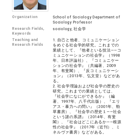
Organization
School of Sociology Department of
Sociology Professor
Research Fields,
sociology, 社会学
Keywords
Teaching and
1. 自己と他者、コミュニケーション
Research Fields
をめぐる社会学的研究。これまでの
業績として、『他者といる技法――コ
ミュニケーションの社会学』（1998
年、日本評論社）、『コミュニケー
ションの社会学』（共編著、2009
年、有斐閣）、『反コミュニケーシ
ョン』（2013年、弘文堂）などがあ
る。
2. 社会学理論および社会学の歴史の
研究。これまでの業績としては、
『社会学になにができるか』（編
著、1997年、八千代出版）、『エリ
アス・暴力への問い』（2001年、勁
草書房）、『社会学の歴史１――社会
という謎の系譜』（2014年、有斐
閣）、『社会はどこにあるか――根源
性の社会学』（2017年（近刊）、ミ
ネルヴァ書房）などがある。