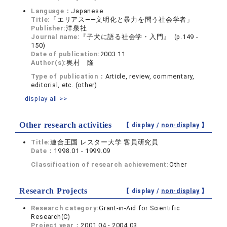
Language：
Japanese
Title:
「エリアス――文明化と暴力を問う社会学者」
Publisher:
洋泉社
Journal name:
『子犬に語る社会学・入門』 (p.149 -
150)
Date of publication:
2003.11
Author(s):
奥村 隆
Type of publication：
Article, review, commentary,
editorial, etc. (other)
display all >>
Other research activities
【 display /
non-display
】
Title:
連合王国 レスター大学 客員研究員
Date：
1998.01 - 1999.09
Classification of research achievement:
Other
Research Projects
【 display /
non-display
】
Research category:
Grant-in-Aid for Scientific
Research(C)
Project year：
2001.04 - 2004.03