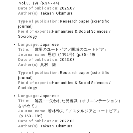
vol.53 (9) (p.34 - 44)
Date of publication:
2025.07
Author(s):
Takashi Okumura
Type of publication:
Research paper (scientific
journal)
Field of experts:
Humanities & Social Sciences /
Sociology
Language:
Japanese
Title:
「磁場のユートピア／圏域のユートピア」
Journal name:
思想 (1192号) (p.35 - 49)
Date of publication:
2023.08
Author(s):
奥村 隆
Type of publication:
Research paper (scientific
journal)
Field of experts:
Humanities & Social Sciences /
Sociology
Language:
Japanese
Title:
「解説――失われた見当識（オリエンテーション）
を求めて」
Journal name:
若林幹夫『ノスタルジアとユートピア』
(p.163 - 189)
Date of publication:
2022.03
Author(s):
Takashi Okumura