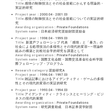
Title:
感情の制御技法とその社会規範にかんする理論的・
実証的研究
Project year：
2000.04 - 2001.03
Title:
感情の制御技法とその社会規範についての実証的研
究
Awarding organization：
Private Foundations
System name：
日本経済研究奨励財団奨励金
Project year：
1998.04 - 1999.03
Title:
新渡戸フェローシップ 代表 「感情」と「暴力」の
社会による処理技法の多様性とその現代的変容――理論枠
組みの構築と比較社会学的研究を課題として
Awarding organization：
Private Foundations
System name：
国際文化会館・国際交流基金社会科学国
際フェローシップ・プログラム
Research category:
奨励研究A
Project year：
1996.04 - 1997.03
Title:
雑誌記事におけるアイデンティティ・ゲームの多様
性とその現代的変容の実証的研究
Project year：
1993.04 - 1994.03
Title:
アイデンティティ・クライシスとヒーリング・ビジ
ネスの現代的展開
Awarding organization：
Private Foundations
System name：
研究調査助成 日本証券奨学財団