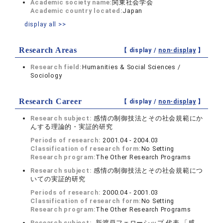
Academic society name:
関東社会学会
Academic country located:
Japan
display all >>
Research Areas
【 display /
non-display
】
Research field:
Humanities & Social Sciences /
Sociology
Research Career
【 display /
non-display
】
Research subject:
感情の制御技法とその社会規範にか
んする理論的・実証的研究
Periods of research:
2001.04 - 2004.03
Classification of research form:
No Setting
Research program:
The Other Research Programs
Research subject:
感情の制御技法とその社会規範につ
いての実証的研究
Periods of research:
2000.04 - 2001.03
Classification of research form:
No Setting
Research program:
The Other Research Programs
Research subject:
新渡戸フェローシップ 代表 「感