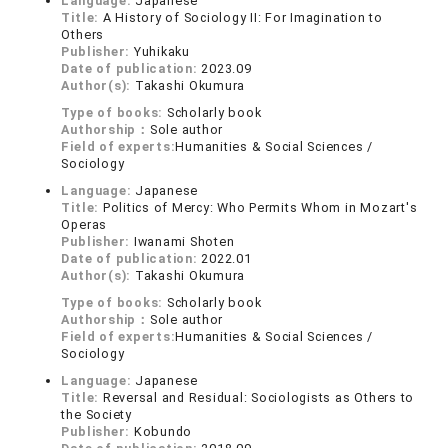
Language:
Japanese
Title:
A History of Sociology II: For Imagination to
Others
Publisher:
Yuhikaku
Date of publication:
2023.09
Author(s):
Takashi Okumura
Type of books:
Scholarly book
Authorship：
Sole author
Field of experts:
Humanities & Social Sciences /
Sociology
Language:
Japanese
Title:
Politics of Mercy: Who Permits Whom in Mozart's
Operas
Publisher:
Iwanami Shoten
Date of publication:
2022.01
Author(s):
Takashi Okumura
Type of books:
Scholarly book
Authorship：
Sole author
Field of experts:
Humanities & Social Sciences /
Sociology
Language:
Japanese
Title:
Reversal and Residual: Sociologists as Others to
the Society
Publisher:
Kobundo