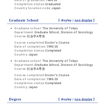
Date of graduation:
1984.03
Completion status:
Graduated
Country location code:
Japan
Graduate School
【 display /
non-display
】
Graduate school:
The University of Tokyo
Department:
Graduate School, Division of Sociology
Course:
社会学A専攻
Course completed:
Doctor's Course
Date of completion:
1990.03
Completion status:
Completed
Country:
Japan
Graduate school:
The University of Tokyo
Department:
Graduate School, Division of Sociology
Course:
社会学A専攻
Course completed:
Doctor's Course
Date of completion:
1986.03
Completion status:
Completed
Country:
Japan
Degree
【 display /
non-display
】