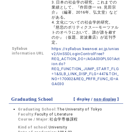
3. 日本の社会学の研究。これまでの
業績として、『作田啓一 vs. 見田宗
介』（編著、2016年、弘文堂）など
がある。
4. 文化についての社会学的研究。
『慈悲のポリティクス――モーツァル
トのオペラにおいて、誰が誰を赦す
のか』（仮題、岩波書店）が近刊予
定。
Syllabus
https://syllabus.kwansei.ac.jp/unias
information URL
v2/UnSSOLoginControlFree?
REQ_ACTION_DO=/AGA030PLS01Act
ion.do?
REQ_FUNCTION_JUMP_START_FLG
=1&SLB_LINK_DISP_FLG=447&TCH_
NO=170002&REQ_PRFR_FUNC_ID=A
GA030
Graduating School
【 display /
non-display
】
Graduating School:
The University of Tokyo
Faculty:
Faculty of Literature
Course / Major:
社会学専修課程
Kind of school:
University