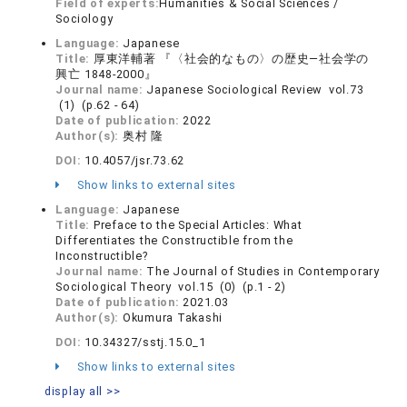
Field of experts:
Humanities & Social Sciences /
Sociology
Language:
Japanese
Title:
厚東洋輔著 『〈社会的なもの〉の歴史―社会学の
興亡 1848-2000』
Journal name:
Japanese Sociological Review vol.73
(1) (p.62 - 64)
Date of publication:
2022
Author(s):
奥村 隆
DOI:
10.4057/jsr.73.62
Show links to external sites
Language:
Japanese
Title:
Preface to the Special Articles: What
Differentiates the Constructible from the
Inconstructible?
Journal name:
The Journal of Studies in Contemporary
Sociological Theory vol.15 (0) (p.1 - 2)
Date of publication:
2021.03
Author(s):
Okumura Takashi
DOI:
10.34327/sstj.15.0_1
Show links to external sites
display all >>