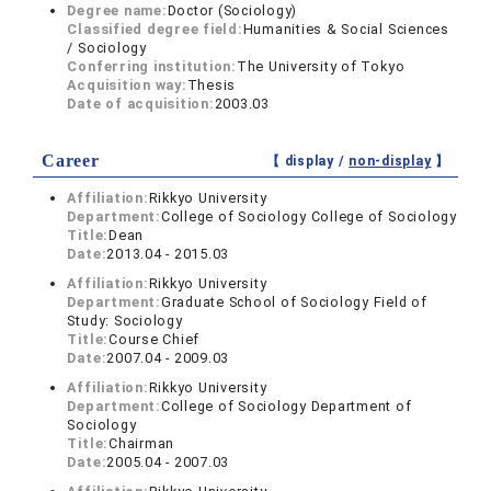
Degree name:
Doctor (Sociology)
Classified degree field:
Humanities & Social Sciences
/ Sociology
Conferring institution:
The University of Tokyo
Acquisition way:
Thesis
Date of acquisition:
2003.03
Career
【 display /
non-display
】
Affiliation:
Rikkyo University
Department:
College of Sociology College of Sociology
Title:
Dean
Date:
2013.04 - 2015.03
Affiliation:
Rikkyo University
Department:
Graduate School of Sociology Field of
Study: Sociology
Title:
Course Chief
Date:
2007.04 - 2009.03
Affiliation:
Rikkyo University
Department:
College of Sociology Department of
Sociology
Title:
Chairman
Date:
2005.04 - 2007.03