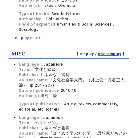
Date of publication:
2018.09
Author(s):
Takashi Okumura
Type of books:
Scholarly book
Authorship：
Sole author
Field of experts:
Humanities & Social Sciences /
Sociology
display all >>
MISC
【 display /
non-display
】
Language：
Japanese
Title:
「文化と階級」
Publisher:
ミネルヴァ書房
Journal name:
『文化社会学入門』（井上俊・長谷正人
編） (p.204 - 207)
Date of publication:
2010.10
Author(s):
奥村 隆
Type of publication：
Article, review, commentary,
editorial, etc. (other)
Language：
Japanese
Title:
「ベイトソン」
Publisher:
ミネルヴァ書房
Journal name:
『はじめて学ぶ社会学――思想家たちとの