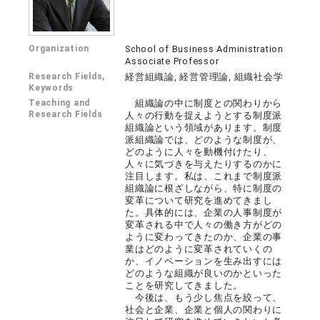
Organization
School of Business Administration
Associate Professor
Research Fields,
経営組織論, 経営管理論, 組織社会学
Keywords
Teaching and
組織論の中に制度との関わりから
Research Fields
人々の行動を捉えようとする制度派
組織論という領域があります。制度
派組織論では、どのような制度が、
どのように人々を動機付けたり、
人々に気づきを与えたりするのかに
注目します。私は、これまで制度派
組織論に根ざしながら、特に制度の
変革について研究を進めてきまし
た。具体的には、企業の人事制度が
変革される中で人々の働き方がどの
ように変わってきたのか、企業の事
業はどのように変革されていくの
か、イノベーションを生み出すには
どのような組織が良いのかといった
ことを研究してきました。
今後は、もう少し焦点を絞って、
社会と企業、企業と個人の関わりに