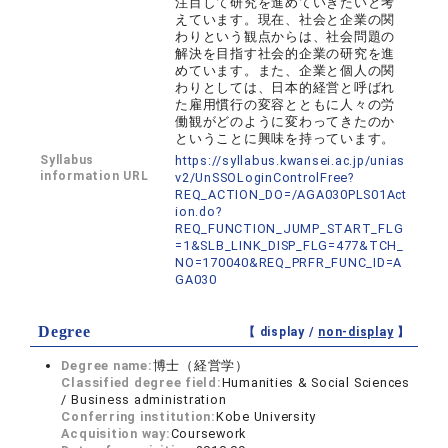
注目して研究を進めていきたいと考
えています。現在、社会と企業の関
わりという観点からは、社会問題の
解決を目指す社会的企業の研究を進
めています。また、企業と個人の関
わりとしては、日本的経営と呼ばれ
た雇用慣行の変容とともに人々の労
働観がどのように変わってきたのか
ということに興味を持っています。
Syllabus
https://syllabus.kwansei.ac.jp/unias
information URL
v2/UnSSOLoginControlFree?
REQ_ACTION_DO=/AGA030PLS01Act
ion.do?
REQ_FUNCTION_JUMP_START_FLG
=1&SLB_LINK_DISP_FLG=477&TCH_
NO=170040&REQ_PRFR_FUNC_ID=A
GA030
Degree
【 display /
non-display
】
Degree name:
博士（経営学）
Classified degree field:
Humanities & Social Sciences
/ Business administration
Conferring institution:
Kobe University
Acquisition way:
Coursework