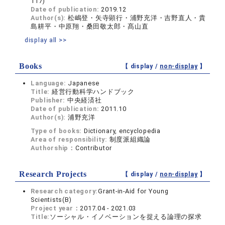
117)
Date of publication:
2019.12
Author(s):
松嶋登・矢寺顕行・浦野充洋・吉野直人・貴
島耕平・中原翔・桑田敬太郎・髙山直
display all >>
Books
【 display /
non-display
】
Language:
Japanese
Title:
経営行動科学ハンドブック
Publisher:
中央経済社
Date of publication:
2011.10
Author(s):
浦野充洋
Type of books:
Dictionary, encyclopedia
Area of responsibility:
制度派組織論
Authorship：
Contributor
Research Projects
【 display /
non-display
】
Research category:
Grant-in-Aid for Young
Scientists(B)
Project year：
2017.04 - 2021.03
Title:
ソーシャル・イノベーションを捉える論理の探求