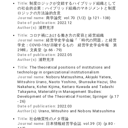
Title:
制度ロジックが交錯するハイブリッド組織として
の社会的企業：ハイブリッド組織のマネジメントと制度
ロジックの方法論的含意
Journal name:
商学論究 vol.70 (1/2) (p.121 - 138)
Date of publication:
2022.12
Author(s):
浦野充洋
Title:
コロナ禍における働き方の変容と経営組織
Journal name:
経営学史学会編『「時代の問題」と経営
学史：COVID-19が示唆するもの 経営学史学会年報 第
29輯』文眞堂 (p.66 - 79)
Date of publication:
2022.05
Author(s):
浦野充洋
Title:
The theoretical positions of institutions and
technology in organizational institutionalism
Journal name:
Noboru Matsushima, Akiyuki Yatera,
Mitsuhiro Urano, Naoto Yoshino, Shunsuke Hazui, Sho
Nakahara, Kohei Kijima, Keitaro Kuwada and Tadashi
Takayama, Materiality in Management Studies:
Development of the Theoretical Frontier, Springer (p.17
- 26)
Date of publication:
2022.03
Author(s):
Urano, Mitsuhiro and Noboru Matsushima
Title:
社会物質性のメタ理論
Journal name:
日本情報経営学会誌 vol.39 (3) (p.80 -