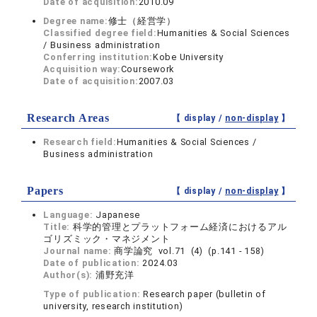
Date of acquisition:
2010.09
Degree name:
修士（経営学）
Classified degree field:
Humanities & Social Sciences
/ Business administration
Conferring institution:
Kobe University
Acquisition way:
Coursework
Date of acquisition:
2007.03
Research Areas
【 display /
non-display
】
Research field:
Humanities & Social Sciences /
Business administration
Papers
【 display /
non-display
】
Language:
Japanese
Title:
科学的管理とプラットフォーム経済におけるアル
ゴリズミック・マネジメント
Journal name:
商学論究 vol.71 (4) (p.141 - 158)
Date of publication:
2024.03
Author(s):
浦野充洋
Type of publication:
Research paper (bulletin of
university, research institution)