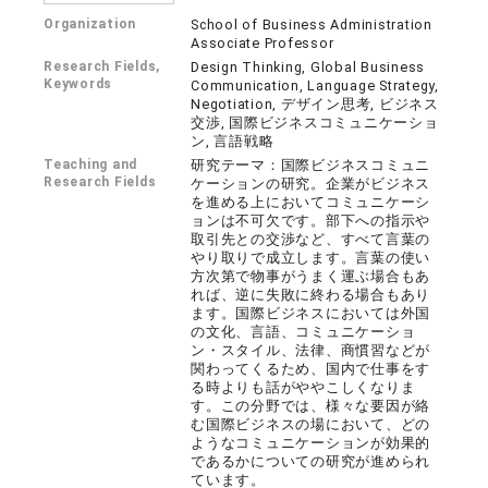
Organization
School of Business Administration
Associate Professor
Research Fields,
Design Thinking, Global Business
Keywords
Communication, Language Strategy,
Negotiation, デザイン思考, ビジネス
交渉, 国際ビジネスコミュニケーショ
ン, 言語戦略
Teaching and
研究テーマ：国際ビジネスコミュニ
Research Fields
ケーションの研究。企業がビジネス
を進める上においてコミュニケーシ
ョンは不可欠です。部下への指示や
取引先との交渉など、すべて言葉の
やり取りで成立します。言葉の使い
方次第で物事がうまく運ぶ場合もあ
れば、逆に失敗に終わる場合もあり
ます。国際ビジネスにおいては外国
の文化、言語、コミュニケーショ
ン・スタイル、法律、商慣習などが
関わってくるため、国内で仕事をす
る時よりも話がややこしくなりま
す。この分野では、様々な要因が絡
む国際ビジネスの場において、どの
ようなコミュニケーションが効果的
であるかについての研究が進められ
ています。