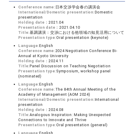
Conference name:
日本交渉学会春の講演会
International/Domestic presentation:
Domestic
presentation
Holding date：
2021.04
Presentation date：
2021.04.10
Title:
基調講演：交渉における他領域の知見活用について
Presentation type:
Oral presentation (keynote)
Language:
English
Conference name:
2024 Negotiation Conference Bi-
Annual at Kyoto University
Holding date：
2024.11
Title:
Panel Discussion on Teaching Negotiation
Presentation type:
Symposium, workshop panel
(nominated)
Language:
English
Conference name:
The 84th Annual Meeting of the
Academy of Management (AOM 2024)
International/Domestic presentation:
International
presentation
Holding date：
2024.08
Title:
Analogous Inspiration: Making Unexpected
Connections to Innovate and Thrive
Presentation type:
Oral presentation (general)
Language:
English