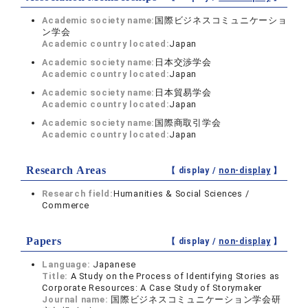
Academic society name:
国際ビジネスコミュニケーショ
ン学会
Academic country located:
Japan
Academic society name:
日本交渉学会
Academic country located:
Japan
Academic society name:
日本貿易学会
Academic country located:
Japan
Academic society name:
国際商取引学会
Academic country located:
Japan
Research Areas
【 display /
non-display
】
Research field:
Humanities & Social Sciences /
Commerce
Papers
【 display /
non-display
】
Language:
Japanese
Title:
A Study on the Process of Identifying Stories as
Corporate Resources: A Case Study of Storymaker
Journal name:
国際ビジネスコミュニケーション学会研