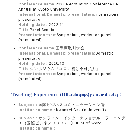
Conference name:
2022 Negotiation Conference Bi-
Annual at Kyoto University
International/Domestic presentation:
International
presentation
Holding date：
2022.11
Title:
Panel Session
Presentation type:
Symposium, workshop panel
(nominated)
Conference name:
国際商取引学会
International/Domestic presentation:
Domestic
presentation
Holding date：
2020.10
Title:
シンポジウム「コロナ禍と不可抗力」
Presentation type:
Symposium, workshop panel
(nominated)
Teaching Experience (Off-campus)
【 display /
non-display
】
Subject：
国際ビジネスコミュニケーション論
Institution name：
Kwansei Gakuin University
Subject：
オンライン・インターナショナル・ラーニング
Ａ（国際ビジネス００２）【Future of Work】
Institution name：