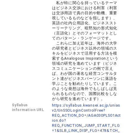
私が特に関心を持っているテーマ
はビジネス交渉における利害（利害
は交渉用語で真の目的や動機、重要
視しているものなどを指します）、
英語の社内公用語化、ビジネススト
ーリーテリング、暗黙知の形式知化
（言語化）とそのフォーマットとし
てのパターン・ランゲージです。
これらに加え近年は、海外の大学
の研究者とビジネス以外の領域のス
キルをビジネスで活用する方法を模
索するAnalogous Inspirationという
領域の研究を進めています（ビジネ
スコミュニケーションの例で言え
ば、わが国の著名な経営コンサルタ
ント達がビジネスパーソンに落語を
学ぶことを勧めたりしています。こ
のような発想は海外でもしばしば見
られるものなので、国際比較をしな
がら研究を進めています）。
Syllabus
https://syllabus.kwansei.ac.jp/unias
information URL
v2/UnSSOLoginControlFree?
REQ_ACTION_DO=/AGA030PLS01Act
ion.do?
REQ_FUNCTION_JUMP_START_FLG
=1&SLB_LINK_DISP_FLG=478&TCH_