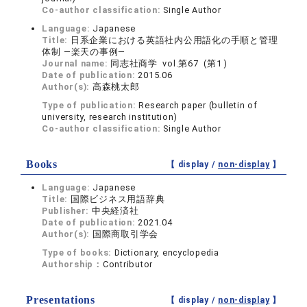
Co-author classification:
Single Author
Language:
Japanese
Title:
日系企業における英語社内公用語化の手順と管理
体制 ―楽天の事例―
Journal name:
同志社商学 vol.第67 (第1 )
Date of publication:
2015.06
Author(s):
高森桃太郎
Type of publication:
Research paper (bulletin of
university, research institution)
Co-author classification:
Single Author
Books
【 display /
non-display
】
Language:
Japanese
Title:
国際ビジネス用語辞典
Publisher:
中央経済社
Date of publication:
2021.04
Author(s):
国際商取引学会
Type of books:
Dictionary, encyclopedia
Authorship：
Contributor
Presentations
【 display /
non-display
】