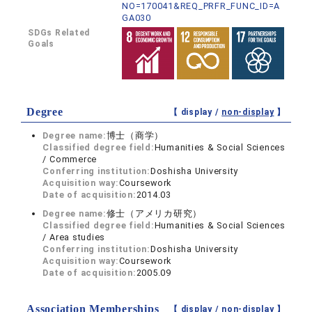
NO=170041&REQ_PRFR_FUNC_ID=A
GA030
SDGs Related
Goals
Degree
【 display /
non-display
】
Degree name:
博士（商学）
Classified degree field:
Humanities & Social Sciences
/ Commerce
Conferring institution:
Doshisha University
Acquisition way:
Coursework
Date of acquisition:
2014.03
Degree name:
修士（アメリカ研究）
Classified degree field:
Humanities & Social Sciences
/ Area studies
Conferring institution:
Doshisha University
Acquisition way:
Coursework
Date of acquisition:
2005.09
Association Memberships
【 display /
non-display
】