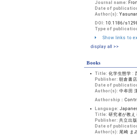
Journal name:
Fro
Date of publicatio
Author(s):
Yasunar
DOI:
10.1186/s129
Type of publicatio
Show links to ex
display all >>
Books
Title:
化学生態学 
Publisher:
朝倉書
Date of publicatio
Author(s):
中牟田 
Authorship：
Contr
Language:
Japane
Title:
研究者が教え
Publisher:
共立出
Date of publicatio
Author(s):
尾崎 まみ