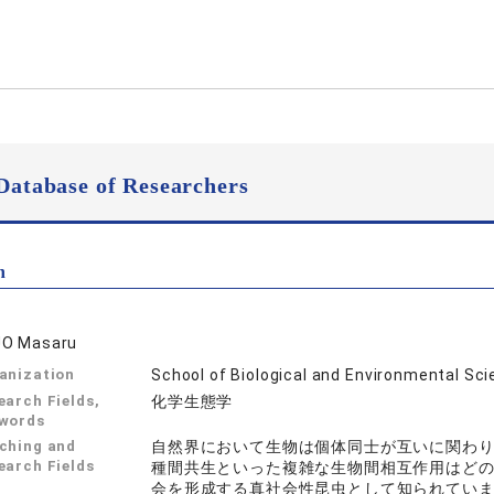
Database of Researchers
n
O Masaru
anization
School of Biological and Environmental Sc
earch Fields,
化学生態学
words
ching and
自然界において生物は個体同士が互いに関わ
earch Fields
種間共生といった複雑な生物間相互作用はど
会を形成する真社会性昆虫として知られてい