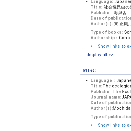
Language:
Japane
Title:
社会性昆虫の
Publisher:
海游舎
Date of publicatio
Author(s):
東 正剛,
Type of books:
Sch
Authorship：
Contr
Show links to ex
display all >>
MISC
Language：
Japan
Title:
The ecologica
Publisher:
The Ecol
Journal name:
JAP
Date of publicatio
Author(s):
Mochida 
Type of publicati
Show links to ex