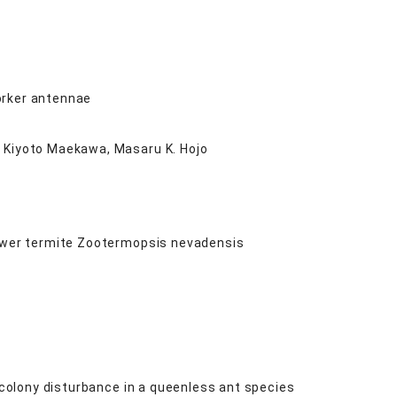
orker antennae
, Kiyoto Maekawa, Masaru K. Hojo
lower termite Zootermopsis nevadensis
r colony disturbance in a queenless ant species