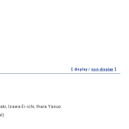
【 display /
non-display
】
ki, Izawa Ei-ichi, Ihara Yasuo
al)