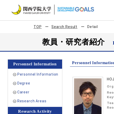
TOP
Search Result
Detail
教員・研究者紹介
Personnel Informatio
Personnel Information
Personnel Information
HOJ
Degree
Org
Career
Res
Key
Research Areas
Tea
Res
Research Activity