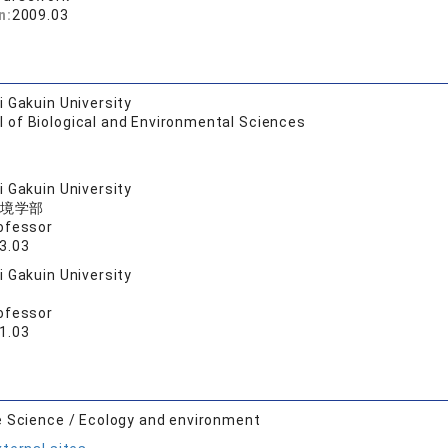
n:
2009.03
 Gakuin University
 of Biological and Environmental Sciences
 Gakuin University
境学部
ofessor
3.03
 Gakuin University
ofessor
1.03
e Science / Ecology and environment