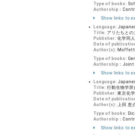
Type of books:
Sch
Authorship：
Contr
Show links to ex
Language:
Japane
Title:
アリたちとの
Publisher:
化学同
Date of publicatio
Author(s):
Moffet
Type of books:
Gen
Authorship：
Joint
Show links to ex
Language:
Japane
Title:
行動生物学辞
Publisher:
東京化
Date of publicatio
Author(s):
上田 恵介
Type of books:
Dic
Authorship：
Contr
Show links to ex