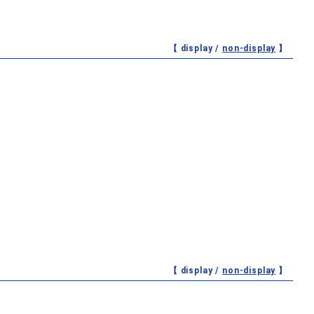
【 display /
non-display
】
【 display /
non-display
】