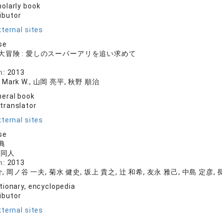
olarly book
ibutor
ternal sites
se
大冒険 : 愛しのスーパーアリを追い求めて
人
n:
2013
t Mark W., 山岡 亮平, 秋野 順治
eral book
 translator
ternal sites
se
典
学同人
n:
2013
, 岡ノ谷 一夫, 菊水 健史, 坂上 貴之, 辻 和希, 友永 雅己, 中島 定彦,
tionary, encyclopedia
ibutor
ternal sites