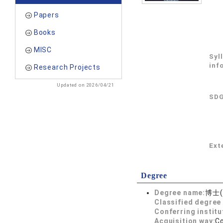
Papers
Books
MISC
Syl
inf
Research Projects
Updated on 2026/04/21
SDG
Exte
Degree
Degree name:
博士(
Classified degree 
Conferring institu
Acquisition way:
C