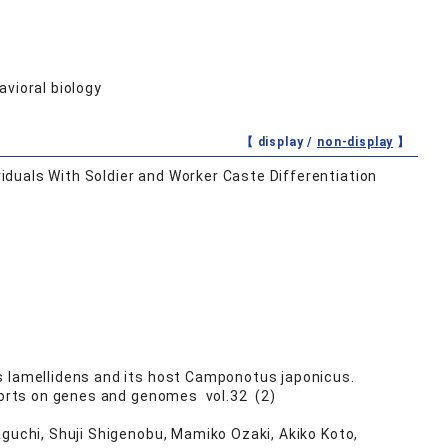
avioral biology
【 display /
non-display
】
duals With Soldier and Worker Caste Differentiation
s lamellidens and its host Camponotus japonicus.
reports on genes and genomes vol.32 (2)
aguchi, Shuji Shigenobu, Mamiko Ozaki, Akiko Koto,