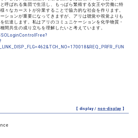
ーと呼ばれる集団で生活し、もっぱら繁殖する女王や労働に特
ど様々なカーストが分業することで協力的な社会を作ります。
ケーションが重要になってきますが、アリは聴覚や視覚よりも
報を伝達します。私はアリのコミュニケーションを化学物質・
や種間共生の成り立ちを理解したいと考えています。
nSSOLoginControlFree?
?
_LINK_DISP_FLG=462&TCH_NO=170018&REQ_PRFR_FUN
【 display /
non-display
】
ence