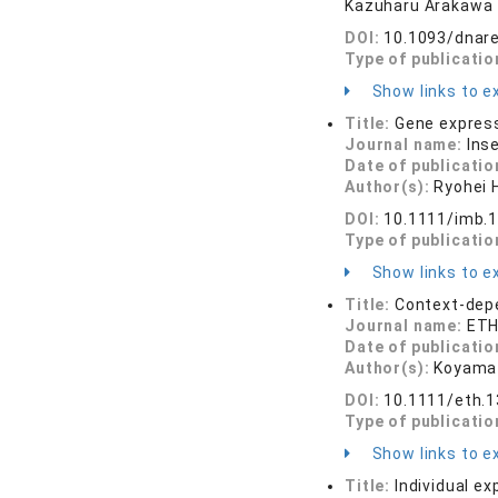
Kazuharu Arakawa
DOI:
10.1093/dnar
Type of publicatio
Show links to ex
Title:
Gene express
Journal name:
Ins
Date of publicatio
Author(s):
Ryohei 
DOI:
10.1111/imb.
Type of publicatio
Show links to ex
Title:
Context-depe
Journal name:
ETH
Date of publicatio
Author(s):
Koyama 
DOI:
10.1111/eth.
Type of publicatio
Show links to ex
Title:
Individual e