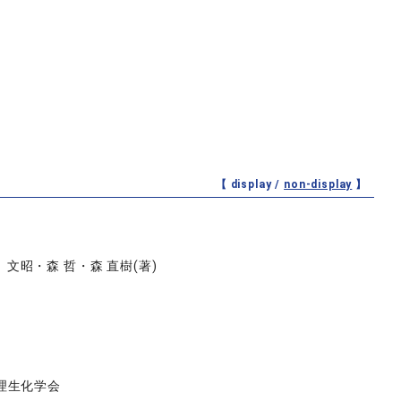
【 display /
non-display
】
 文昭・森 哲・森 直樹(著)
較生理生化学会