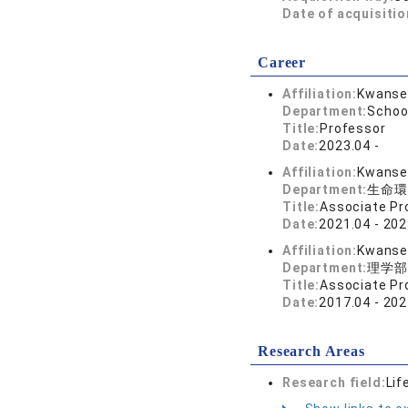
Date of acquisitio
Career
Affiliation:
Kwansei
Department:
School
Title:
Professor
Date:
2023.04 -
Affiliation:
Kwansei
Department:
生命環
Title:
Associate Pr
Date:
2021.04 - 202
Affiliation:
Kwansei
Department:
理学部
Title:
Associate Pr
Date:
2017.04 - 202
Research Areas
Research field:
Lif