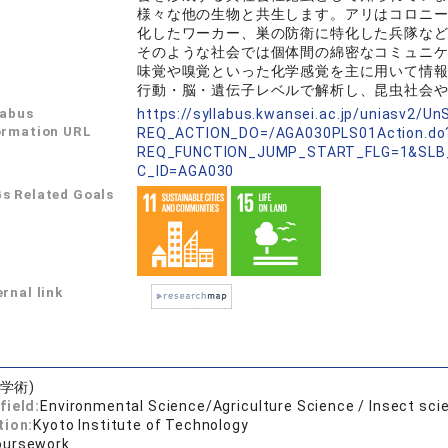
様々な他の生物と共生します。アリはコロニ
化したワーカー、巣の防衛に特化した兵隊な
そのような社会では個体間の綿密なコミュニ
味覚や嗅覚といった化学感覚を主に用いて情
行動・脳・遺伝子レベルで解析し、昆虫社会
labus
https://syllabus.kwansei.ac.jp/uniasv2/U
ormation URL
REQ_ACTION_DO=/AGA030PLS01Action.do
REQ_FUNCTION_JUMP_START_FLG=1&SLB
C_ID=AGA030
s Related Goals
rnal link
学術)
field:
Environmental Science/Agriculture Science / Insect sci
tion:
Kyoto Institute of Technology
oursework