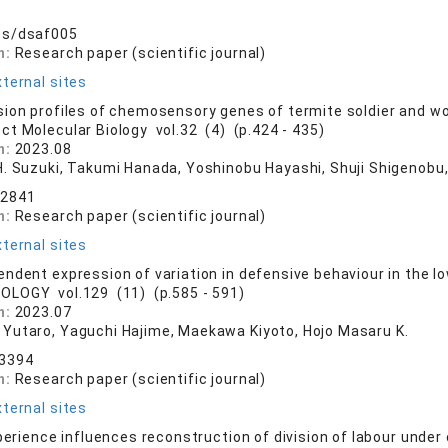
es/dsaf005
n:
Research paper (scientific journal)
ternal sites
ion profiles of chemosensory genes of termite soldier and w
ect Molecular Biology vol.32 (4) (p.424 - 435)
n:
2023.08
H. Suzuki, Takumi Hanada, Yoshinobu Hayashi, Shuji Shigenobu
12841
n:
Research paper (scientific journal)
ternal sites
ndent expression of variation in defensive behaviour in the 
OLOGY vol.129 (11) (p.585 - 591)
n:
2023.07
Yutaro, Yaguchi Hajime, Maekawa Kiyoto, Hojo Masaru K.
13394
n:
Research paper (scientific journal)
ternal sites
xperience influences reconstruction of division of labour unde