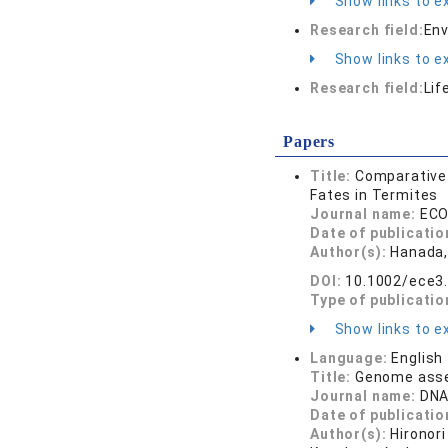
Show links to ex
Research field:
Env
Show links to ex
Research field:
Lif
Papers
Title:
Comparative 
Fates in Termites
Journal name:
ECO
Date of publicatio
Author(s):
Hanada,
DOI:
10.1002/ece3
Type of publicatio
Show links to ex
Language:
English
Title:
Genome assem
Journal name:
DNA
Date of publicatio
Author(s):
Hironor