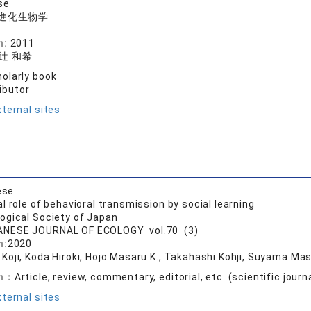
se
進化生物学
n:
2011
 辻 和希
olarly book
ibutor
ternal sites
ese
l role of behavioral transmission by social learning
ogical Society of Japan
ANESE JOURNAL OF ECOLOGY vol.70 (3)
n:
2020
Koji, Koda Hiroki, Hojo Masaru K., Takahashi Kohji, Suyama Masa
on：
Article, review, commentary, editorial, etc. (scientific journ
ternal sites