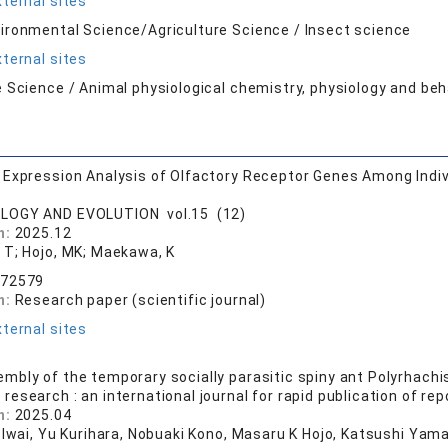
ternal sites
ironmental Science/Agriculture Science / Insect science
ternal sites
e Science / Animal physiological chemistry, physiology and beh
Expression Analysis of Olfactory Receptor Genes Among Indivi
LOGY AND EVOLUTION vol.15 (12)
n:
2025.12
 T; Hojo, MK; Maekawa, K
.72579
n:
Research paper (scientific journal)
ternal sites
bly of the temporary socially parasitic spiny ant Polyrhachi
 research : an international journal for rapid publication of 
n:
2025.04
i Iwai, Yu Kurihara, Nobuaki Kono, Masaru K Hojo, Katsushi Yam