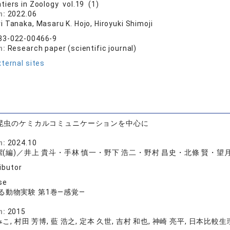
ntiers in Zoology vol.19 (1)
n:
2022.06
i Tanaka, Masaru K. Hojo, Hiroyuki Shimoji
83-022-00466-9
n:
Research paper (scientific journal)
ternal sites
: 昆虫のケミカルコミュニケーションを中心に
店
n:
2024.10
潔(編)／井上 貴斗・手林 慎一・野下 浩二・野村 昌史・北條 賢・望月
ibutor
se
る動物実験 第1巻―感覚―
版
n:
2015
こ, 村田 芳博, 藍 浩之, 定本 久世, 吉村 和也, 神崎 亮平, 日本比