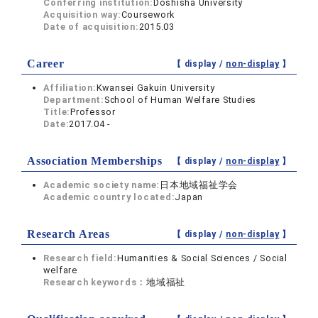
Conferring institution:
Doshisha University
Acquisition way:
Coursework
Date of acquisition:
2015.03
Career
【 display /
non-display
】
Affiliation:
Kwansei Gakuin University
Department:
School of Human Welfare Studies
Title:
Professor
Date:
2017.04 -
Association Memberships
【 display /
non-display
】
Academic society name:
日本地域福祉学会
Academic country located:
Japan
Research Areas
【 display /
non-display
】
Research field:
Humanities & Social Sciences / Social
welfare
Research keywords：
地域福祉