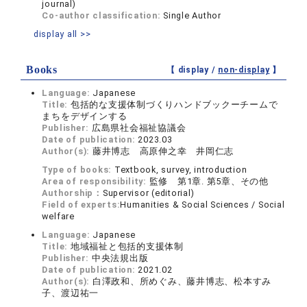
journal)
Co-author classification:
Single Author
display all >>
Books
【 display /
non-display
】
Language:
Japanese
Title:
包括的な支援体制づくりハンドブックーチームで
まちをデザインする
Publisher:
広島県社会福祉協議会
Date of publication:
2023.03
Author(s):
藤井博志 高原伸之幸 井岡仁志
Type of books:
Textbook, survey, introduction
Area of responsibility:
監修 第1章. 第5章、その他
Authorship：
Supervisor (editorial)
Field of experts:
Humanities & Social Sciences / Social
welfare
Language:
Japanese
Title:
地域福祉と包括的支援体制
Publisher:
中央法規出版
Date of publication:
2021.02
Author(s):
白澤政和、所めぐみ、藤井博志、松本すみ
子、渡辺祐一