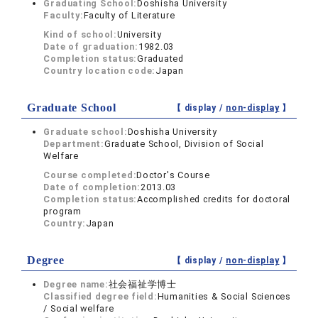
Graduating School:
Doshisha University
Faculty:
Faculty of Literature
Kind of school:
University
Date of graduation:
1982.03
Completion status:
Graduated
Country location code:
Japan
Graduate School
【 display /
non-display
】
Graduate school:
Doshisha University
Department:
Graduate School, Division of Social
Welfare
Course completed:
Doctor's Course
Date of completion:
2013.03
Completion status:
Accomplished credits for doctoral
program
Country:
Japan
Degree
【 display /
non-display
】
Degree name:
社会福祉学博士
Classified degree field:
Humanities & Social Sciences
/ Social welfare