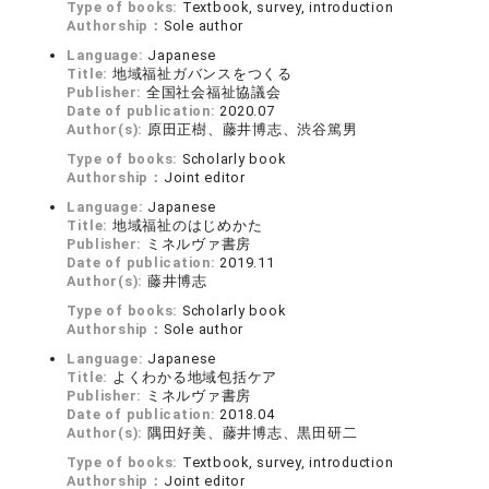
Type of books:
Textbook, survey, introduction
Authorship：
Sole author
Language:
Japanese
Title:
地域福祉ガバンスをつくる
Publisher:
全国社会福祉協議会
Date of publication:
2020.07
Author(s):
原田正樹、藤井博志、渋谷篤男
Type of books:
Scholarly book
Authorship：
Joint editor
Language:
Japanese
Title:
地域福祉のはじめかた
Publisher:
ミネルヴァ書房
Date of publication:
2019.11
Author(s):
藤井博志
Type of books:
Scholarly book
Authorship：
Sole author
Language:
Japanese
Title:
よくわかる地域包括ケア
Publisher:
ミネルヴァ書房
Date of publication:
2018.04
Author(s):
隅田好美、藤井博志、黒田研二
Type of books:
Textbook, survey, introduction
Authorship：
Joint editor