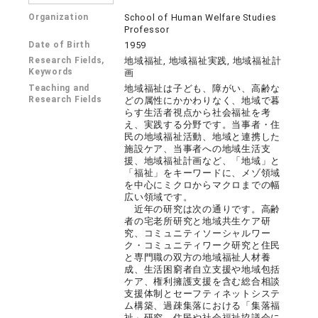
Organization
School of Human Welfare Studies
Professor
Date of Birth
1959
Research Fields,
地域福祉, 地域福祉実践, 地域福祉計
Keywords
画
Teaching and
地域福祉は子ども、障がい、高齢な
Research Fields
どの属性にかかわりなく、地域で暮
らす生活者視点から社会福祉を考
え、実践する分野です。当事者・住
民の地域福祉活動、地域と連携した
施設ケア、当事者への地域生活支
援、地域福祉計画など、「地域」と
「福祉」をキーワードに、メゾ領域
を中心にミクロからマクロまでの幅
広い領域です。
近年の研究は次の通りです。高齢
者の宅老所研究と地域共生ケア研
究、コミュニティソーシャルワー
ク・コミュニティワーク研究と住民
と専門職の双方の地域福祉人材養
成、生活困窮者自立支援や地域包括
ケア、権利擁護支援を含む総合相談
支援体制とセーフティネットシステ
ム構築、過疎集落における「集落福
祉」研究、住民や社会福祉協議会に