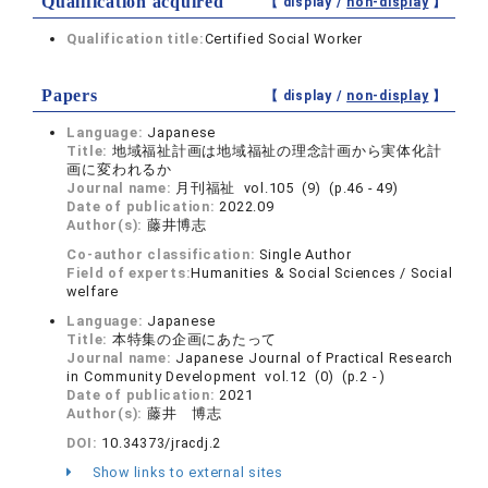
Qualification acquired
【 display /
non-display
】
Qualification title:
Certified Social Worker
Papers
【 display /
non-display
】
Language:
Japanese
Title:
地域福祉計画は地域福祉の理念計画から実体化計
画に変われるか
Journal name:
月刊福祉 vol.105 (9) (p.46 - 49)
Date of publication:
2022.09
Author(s):
藤井博志
Co-author classification:
Single Author
Field of experts:
Humanities & Social Sciences / Social
welfare
Language:
Japanese
Title:
本特集の企画にあたって
Journal name:
Japanese Journal of Practical Research
in Community Development vol.12 (0) (p.2 - )
Date of publication:
2021
Author(s):
藤井 博志
DOI:
10.34373/jracdj.2
Show links to external sites