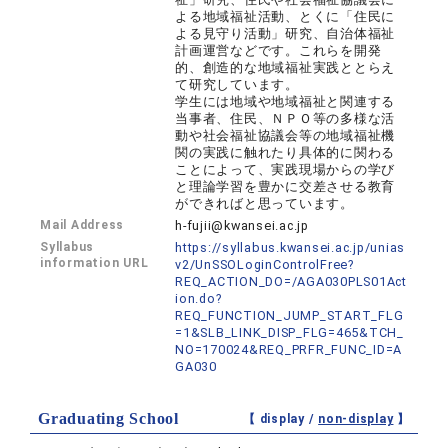
よる地域福祉活動、とくに「住民に
よる見守り活動」研究、自治体福祉
計画運営などです。これらを開発
的、創造的な地域福祉実践ととらえ
て研究しています。
学生には地域や地域福祉と関連する
当事者、住民、ＮＰＯ等の多様な活
動や社会福祉協議会等の地域福祉機
関の実践に触れたり具体的に関わる
ことによって、実践現場からの学び
と理論学習を豊かに交差させる教育
ができればと思っています。
Mail Address
h-fujii@kwansei.ac.jp
Syllabus
https://syllabus.kwansei.ac.jp/unias
information URL
v2/UnSSOLoginControlFree?
REQ_ACTION_DO=/AGA030PLS01Act
ion.do?
REQ_FUNCTION_JUMP_START_FLG
=1&SLB_LINK_DISP_FLG=465&TCH_
NO=170024&REQ_PRFR_FUNC_ID=A
GA030
Graduating School
【 display /
non-display
】