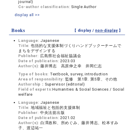
journal)
Co-author classification:
Single Author
display all >>
Books
【 display /
non-display
】
Language:
Japanese
Title:
包括的な支援体制づくりハンドブックーチームで
まちをデザインする
Publisher:
広島県社会福祉協議会
Date of publication:
2023.03
Author(s):
藤井博志 高原伸之幸 井岡仁志
Type of books:
Textbook, survey, introduction
Area of responsibility:
監修 第1章. 第5章、その他
Authorship：
Supervisor (editorial)
Field of experts:
Humanities & Social Sciences / Social
welfare
Language:
Japanese
Title:
地域福祉と包括的支援体制
Publisher:
中央法規出版
Date of publication:
2021.02
Author(s):
白澤政和、所めぐみ、藤井博志、松本すみ
子、渡辺祐一