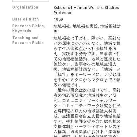
Organization
School of Human Welfare Studies
Professor
Date of Birth
1959
Research Fields,
地域福祉, 地域福祉実践, 地域福祉計
Keywords
画
Teaching and
地域福祉は子ども、障がい、高齢な
Research Fields
どの属性にかかわりなく、地域で暮
らす生活者視点から社会福祉を考
え、実践する分野です。当事者・住
民の地域福祉活動、地域と連携した
施設ケア、当事者への地域生活支
援、地域福祉計画など、「地域」と
「福祉」をキーワードに、メゾ領域
を中心にミクロからマクロまでの幅
広い領域です。
近年の研究は次の通りです。高齢
者の宅老所研究と地域共生ケア研
究、コミュニティソーシャルワー
ク・コミュニティワーク研究と住民
と専門職の双方の地域福祉人材養
成、生活困窮者自立支援や地域包括
ケア、権利擁護支援を含む総合相談
支援体制とセーフティネットシステ
ム構築、過疎集落における「集落福
祉」研究、住民や社会福祉協議会に