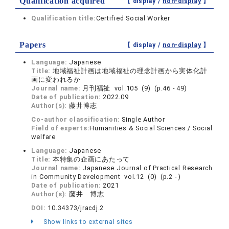
Qualification acquired
【 display /
non-display
】
Qualification title:
Certified Social Worker
Papers
【 display /
non-display
】
Language:
Japanese
Title:
地域福祉計画は地域福祉の理念計画から実体化計
画に変われるか
Journal name:
月刊福祉 vol.105 (9) (p.46 - 49)
Date of publication:
2022.09
Author(s):
藤井博志
Co-author classification:
Single Author
Field of experts:
Humanities & Social Sciences / Social
welfare
Language:
Japanese
Title:
本特集の企画にあたって
Journal name:
Japanese Journal of Practical Research
in Community Development vol.12 (0) (p.2 - )
Date of publication:
2021
Author(s):
藤井 博志
DOI:
10.34373/jracdj.2
Show links to external sites