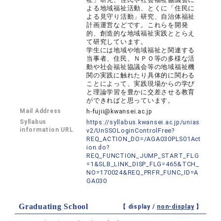
よる地域福祉活動、とくに「住民に
よる見守り活動」研究、自治体福祉
計画運営などです。これらを開発
的、創造的な地域福祉実践ととらえ
て研究しています。
学生には地域や地域福祉と関連する
当事者、住民、ＮＰＯ等の多様な活
動や社会福祉協議会等の地域福祉機
関の実践に触れたり具体的に関わる
ことによって、実践現場からの学び
と理論学習を豊かに交差させる教育
ができればと思っています。
Mail Address
h-fujii@kwansei.ac.jp
Syllabus
https://syllabus.kwansei.ac.jp/unias
information URL
v2/UnSSOLoginControlFree?
REQ_ACTION_DO=/AGA030PLS01Act
ion.do?
REQ_FUNCTION_JUMP_START_FLG
=1&SLB_LINK_DISP_FLG=465&TCH_
NO=170024&REQ_PRFR_FUNC_ID=A
GA030
Graduating School
【 display /
non-display
】