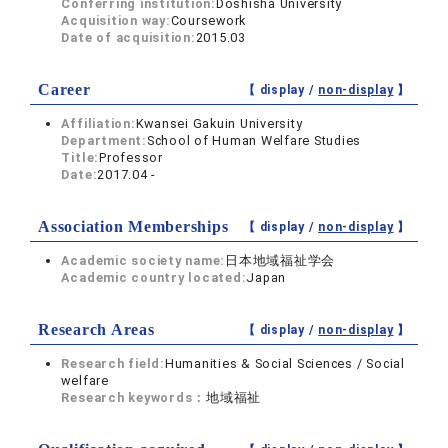
Conferring institution:
Doshisha University
Acquisition way:
Coursework
Date of acquisition:
2015.03
Career
【 display /
non-display
】
Affiliation:
Kwansei Gakuin University
Department:
School of Human Welfare Studies
Title:
Professor
Date:
2017.04 -
Association Memberships
【 display /
non-display
】
Academic society name:
日本地域福祉学会
Academic country located:
Japan
Research Areas
【 display /
non-display
】
Research field:
Humanities & Social Sciences / Social
welfare
Research keywords：
地域福祉