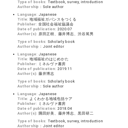
Type of books:
Textbook, survey, introduction
Authorship：
Sole author
Language:
Japanese
Title:
地域福祉ガバンスをつくる
Publisher:
全国社会福祉協議会
Date of publication:
2020.07
Author(s):
原田正樹、藤井博志、渋谷篤男
Type of books:
Scholarly book
Authorship：
Joint editor
Language:
Japanese
Title:
地域福祉のはじめかた
Publisher:
ミネルヴァ書房
Date of publication:
2019.11
Author(s):
藤井博志
Type of books:
Scholarly book
Authorship：
Sole author
Language:
Japanese
Title:
よくわかる地域包括ケア
Publisher:
ミネルヴァ書房
Date of publication:
2018.04
Author(s):
隅田好美、藤井博志、黒田研二
Type of books:
Textbook, survey, introduction
Authorship：
Joint editor