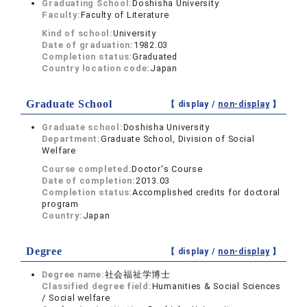
Graduating School:
Doshisha University
Faculty:
Faculty of Literature
Kind of school:
University
Date of graduation:
1982.03
Completion status:
Graduated
Country location code:
Japan
Graduate School
【 display /
non-display
】
Graduate school:
Doshisha University
Department:
Graduate School, Division of Social
Welfare
Course completed:
Doctor's Course
Date of completion:
2013.03
Completion status:
Accomplished credits for doctoral
program
Country:
Japan
Degree
【 display /
non-display
】
Degree name:
社会福祉学博士
Classified degree field:
Humanities & Social Sciences
/ Social welfare