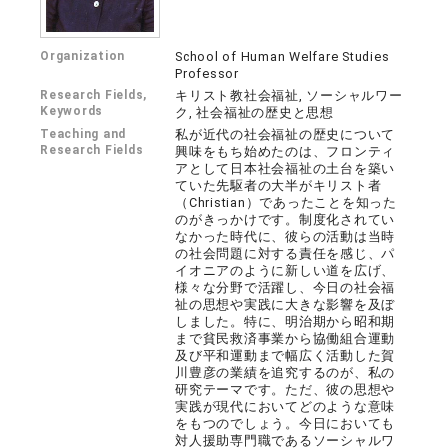
Organization
School of Human Welfare Studies
Professor
Research Fields,
キリスト教社会福祉, ソーシャルワー
Keywords
ク, 社会福祉の歴史と思想
Teaching and
私が近代の社会福祉の歴史について
Research Fields
興味をもち始めたのは、フロンティ
アとして日本社会福祉の土台を築い
ていた先駆者の大半がキリスト者
（Christian）であったことを知った
のがきっかけです。制度化されてい
なかった時代に、彼らの活動は当時
の社会問題に対する責任を感じ、パ
イオニアのように新しい道を広げ、
様々な分野で活躍し、今日の社会福
祉の思想や実践に大きな影響を及ぼ
しました。特に、明治期から昭和期
まで貧民救済事業から協働組合運動
及び平和運動まで幅広く活動した賀
川豊彦の業績を追究するのが、私の
研究テーマです。ただ、彼の思想や
実践が現代においてどのような意味
をもつのでしょう。今日においても
対人援助専門職であるソーシャルワ