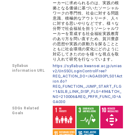
ーカーに求められるのは、実践の根
拠となる価値に基づいたソーシャル
ワークの専門性、社会に対する問題
意識、積極的なアウトリーチ、人々
に対する思いやりなどです。様々な
分野で社会福祉を担うソーシャルワ
ーカーを育成する社会福祉実践教育
のあり方を問い直すため、賀川豊彦
の思想や実践の原動力を探ることと
ともに社会環境の変化にどのように
対応してきたのかを様々な視点を取
り入れて研究を行なっています。
Syllabus
https://syllabus.kwansei.ac.jp/unias
information URL
v2/UnSSOLoginControlFree?
REQ_ACTION_DO=/AGA030PLS01Act
ion.do?
REQ_FUNCTION_JUMP_START_FLG
=1&SLB_LINK_DISP_FLG=494&TCH_
NO=210006&REQ_PRFR_FUNC_ID=A
GA030
SDGs Related
Goals