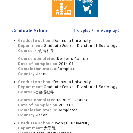
Graduate School
【 display /
non-display
】
Graduate school:
Doshisha University
Department:
Graduate School, Division of Sociology
Course:
社会福祉学
Course completed:
Doctor's Course
Date of completion:
2014.03
Completion status:
Completed
Country:
Japan
Graduate school:
Doshisha University
Department:
Graduate School, Division of Sociology
Course:
社会福祉学
Course completed:
Master's Course
Date of completion:
2009.03
Completion status:
Completed
Country:
Japan
Graduate school:
Soongsil University
Department:
大学院