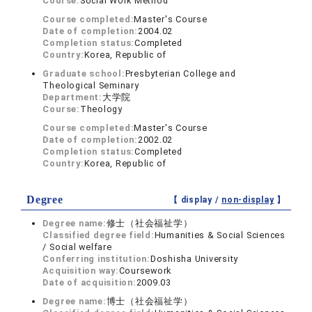
Course:
Social Work Method
Course completed:
Master's Course
Date of completion:
2004.02
Completion status:
Completed
Country:
Korea, Republic of
Graduate school:
Presbyterian College and
Theological Seminary
Department:
大学院
Course:
Theology
Course completed:
Master's Course
Date of completion:
2002.02
Completion status:
Completed
Country:
Korea, Republic of
Degree
【 display /
non-display
】
Degree name:
修士（社会福祉学）
Classified degree field:
Humanities & Social Sciences
/ Social welfare
Conferring institution:
Doshisha University
Acquisition way:
Coursework
Date of acquisition:
2009.03
Degree name:
博士（社会福祉学）