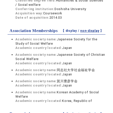
Classified degree field:
Humanities & Social Sciences
/ Social welfare
Conferring institution:
Doshisha University
Acquisition way:
Coursework
Date of acquisition:
2014.03
Association Memberships
【 display /
non-display
】
Academic society name:
Japanese Society for the
Study of Social Welfare
Academic country located:
Japan
Academic society name:
Japanese Society of Christian
Social Welfare
Academic country located:
Japan
Academic society name:
同志社大学社会福祉学会
Academic country located:
Japan
Academic society name:
賀川豊彦学会
Academic country located:
Japan
Academic society name:
Korean Academy of Social
Welfare
Academic country located:
Korea, Republic of