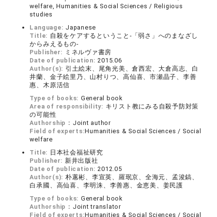
welfare, Humanities & Social Sciences / Religious
studies
Language:
Japanese
Title:
自殺をケアするということ‐「弱さ」へのまなざし
からみえるもの‐
Publisher:
ミネルヴァ書房
Date of publication:
2015.06
Author(s):
引土絵末、尾角光美、倉西宏、大倉高志、白
井蘭、金子絵里乃、山村りつ、高仙喜、市瀬晶子、李善
惠、木原活信
Type of books:
General book
Area of responsibility:
キリスト教にみる自殺予防対策
の可能性
Authorship：
Joint author
Field of experts:
Humanities & Social Sciences / Social
welfare
Title:
日本社会福祉研究
Publisher:
新井出版社
Date of publication:
2012.05
Author(s):
朴蕙彬、李宣英、羅珉京、全海元、孟浚鎬、
白承國、高仙喜、李明洙、李善惠、金恵美、姜民護
Type of books:
General book
Authorship：
Joint translator
Field of experts:
Humanities & Social Sciences / Social