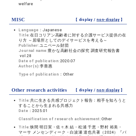
welfare
MISC
【 display /
non-display
】
Language：
Japanese
Title:
在日コリアン高齢者に対する介護サービス提供の在
り方 ～居場所としてのデイサービスを考える～
Publisher:
ユニベール財団
Journal name:
豊かな高齢社会の探究 調査研究報告書
vol.28
Date of publication:
2020.07
Author(s):
李善惠
Type of publication：
Other
Other research activities
【 display /
non-display
】
Title:
共に生きる共感プロジェクト報告：相手を知ろうと
することから生まれる共感力
Date：
2025.01
Classification of research achievement:
Other
Title:
狭間 明日実・佐々木 結・松浦 千恵・野村 裕美・
マーサ メンセンディーク・白波瀬 達也共著（2024）『バ