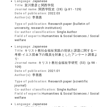
Language:
Japanese
Title:
賀川豊彦と関西学院
Journal name:
関西学院史 (28) (p.81 - 129)
Date of publication:
2022.03
Author(s):
李善惠
Type of publication:
Research paper (bulletin of
university, research institution)
Co-author classification:
Single Author
Field of experts:
Humanities & Social Sciences / Social
welfare
Language:
Japanese
Title:
キリスト教社会福祉実践の現状と課題に関する一
考察‐イエス団傘下の職員を対象としたアンケート調査よ
り‐
Journal name:
キリスト教社会福祉学研究 (53) (p.98 -
109)
Date of publication:
2021.01
Author(s):
李善惠
Type of publication:
Research paper (scientific
journal)
Co-author classification:
Single Author
Field of experts:
Humanities & Social Sciences / Social
welfare
Language:
Japanese