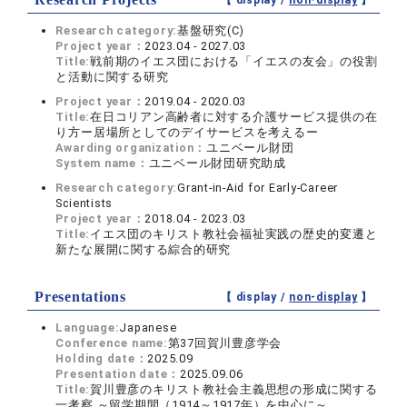
【 display /
non-display
】
Research category:
基盤研究(C)
Project year：
2023.04 - 2027.03
Title:
戦前期のイエス団における「イエスの友会」の役割
と活動に関する研究
Project year：
2019.04 - 2020.03
Title:
在日コリアン高齢者に対する介護サービス提供の在
り方ー居場所としてのデイサービスを考えるー
Awarding organization：
ユニベール財団
System name：
ユニベール財団研究助成
Research category:
Grant-in-Aid for Early-Career
Scientists
Project year：
2018.04 - 2023.03
Title:
イエス団のキリスト教社会福祉実践の歴史的変遷と
新たな展開に関する綜合的研究
Presentations
【 display /
non-display
】
Language:
Japanese
Conference name:
第37回賀川豊彦学会
Holding date：
2025.09
Presentation date：
2025.09.06
Title:
賀川豊彦のキリスト教社会主義思想の形成に関する
一考察 ～留学期間（1914～1917年）を中心に～