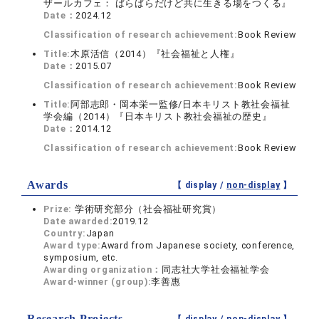
ザールカフェ： ばらばらだけど共に生きる場をつくる』
Date：
2024.12
Classification of research achievement:
Book Review
Title:
木原活信（2014）『社会福祉と人権』
Date：
2015.07
Classification of research achievement:
Book Review
Title:
阿部志郎・岡本栄一監修/日本キリスト教社会福祉
学会編（2014）『日本キリスト教社会福祉の歴史』
Date：
2014.12
Classification of research achievement:
Book Review
Awards
【 display /
non-display
】
Prize:
学術研究部分（社会福祉研究賞）
Date awarded:
2019.12
Country:
Japan
Award type:
Award from Japanese society, conference,
symposium, etc.
Awarding organization：
同志社大学社会福祉学会
Award-winner (group):
李善惠
Research Projects