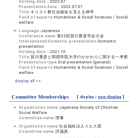
Holding date：
2023.07
Presentation date：
2023.07.07
Title:
キリスト教社会福祉を支える神学
Field of experts:
Humanities & Social Sciences / Social
welfare
Language:
Japanese
Conference name:
第33回賀川豊彦学会大会
International/Domestic presentation:
Domestic
presentation
Holding date：
2021.10
Title:
賀川豊彦と関西学院大学のかかわりに関する一考察
Presentation type:
Oral presentation (general)
Field of experts:
Humanities & Social Sciences / Social
welfare
display all >>
Committee Memberships
【 display /
non-display
】
Organization name:
Japanese Society of Christian
Social Welfare
Committee name:
理事
Organization name:
社会福祉法人イエス団
Committee name:
評議員