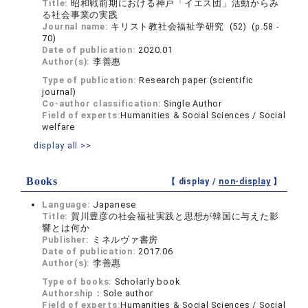
Title:
昭和戦前期における神戸「イエス団」活動からみ
る社会事業の実践
Journal name:
キリスト教社会福祉学研究 (52) (p.58 -
70)
Date of publication:
2020.01
Author(s):
李善惠
Type of publication:
Research paper (scientific
journal)
Co-author classification:
Single Author
Field of experts:
Humanities & Social Sciences / Social
welfare
display all >>
Books
【 display /
non-display
】
Language:
Japanese
Title:
賀川豊彦の社会福祉実践と思想が韓国に与えた影
響とは何か
Publisher:
ミネルヴァ書房
Date of publication:
2017.06
Author(s):
李善惠
Type of books:
Scholarly book
Authorship：
Sole author
Field of experts:
Humanities & Social Sciences / Social