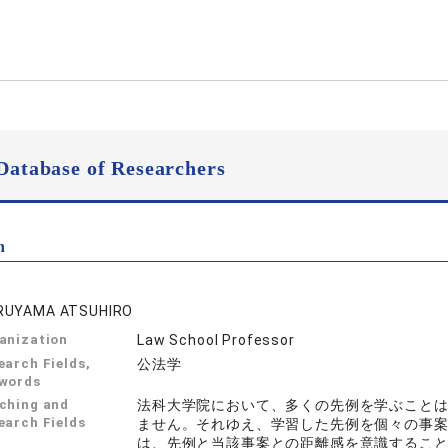
Database of Researchers
n
RUYAMA ATSUHIRO
anization
Law School Professor
earch Fields,
公法学
words
ching and
法科大学院において、多くの先例を学ぶこと
earch Fields
ません。それゆえ、学習した先例を個々の事
は、先例と当該事案との距離感を意識するこ