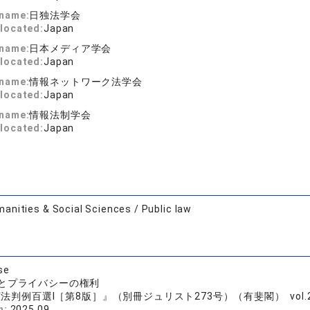
 name:
日独法学会
located:
Japan
 name:
日本メディア学会
located:
Japan
 name:
情報ネットワーク法学会
located:
Japan
 name:
情報法制学会
located:
Japan
anities & Social Sciences / Public law
se
とプライバシーの権利
法判例百選Ⅰ［第8版］』（別冊ジュリスト273号）（有斐閣） vol.273 (
n:
2025.09