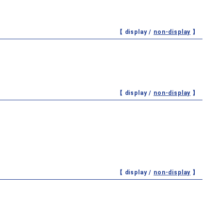
【 display /
non-display
】
【 display /
non-display
】
【 display /
non-display
】