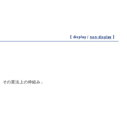
【 display /
non-display
】
、その憲法上の枠組み」