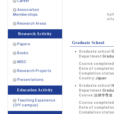
Career
Association
Memberships
Syl
inf
Research Areas
Research Activity
Graduate School
Papers
Graduate school:
O
Books
Department:
Gradua
MISC
Course completed
Date of completio
Research Projects
Completion status
Country:
Japan
Presentations
Graduate school:
H
Education Activity
Department:
Gradua
Course:
法律学専攻
Teaching Experience
Course completed
(Off-campus)
Date of completio
Completion status