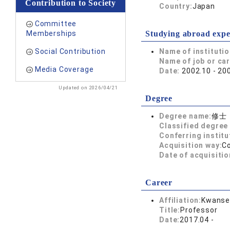
Contribution to Society
Country:
Japan
Committee
Memberships
Studying abroad expe
Social Contribution
Name of instituti
Name of job or ca
Media Coverage
Date:
2002.10 - 20
Updated on 2026/04/21
Degree
Degree name:
修士
Classified degree 
Conferring institu
Acquisition way:
C
Date of acquisitio
Career
Affiliation:
Kwansei
Title:
Professor
Date:
2017.04 -