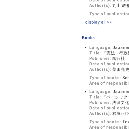
Date of publicatio
Author(s):
丸山 敦
Type of publicatio
display all >>
Books
Language:
Japane
Title:
『憲法・行政
Publisher:
風行社
Date of publicatio
Author(s):
柴田尭
Type of books:
Sch
Area of responsibi
Language:
Japane
Title:
『ベーシック
Publisher:
法律文
Date of publicatio
Author(s):
君塚正
Type of books:
Tex
Area of responsibi