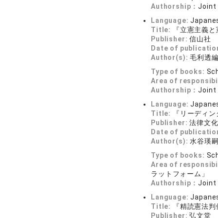
Authorship：
Joint
Language:
Japane
Title:
『立憲主義と
Publisher:
信山社
Date of publicatio
Author(s):
毛利透
Type of books:
Sch
Area of responsibi
Authorship：
Joint
Language:
Japane
Title:
『リーディン
Publisher:
法律文
Date of publicatio
Author(s):
水谷瑛
Type of books:
Sch
Area of responsibi
ラットフォーム」
Authorship：
Joint
Language:
Japane
Title:
『精読憲法判
Publisher:
弘文堂