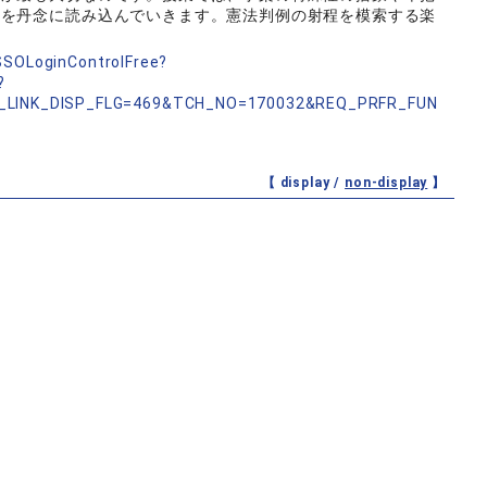
例を丹念に読み込んでいきます。憲法判例の射程を模索する楽
nSSOLoginControlFree?
?
_LINK_DISP_FLG=469&TCH_NO=170032&REQ_PRFR_FUN
【 display /
non-display
】