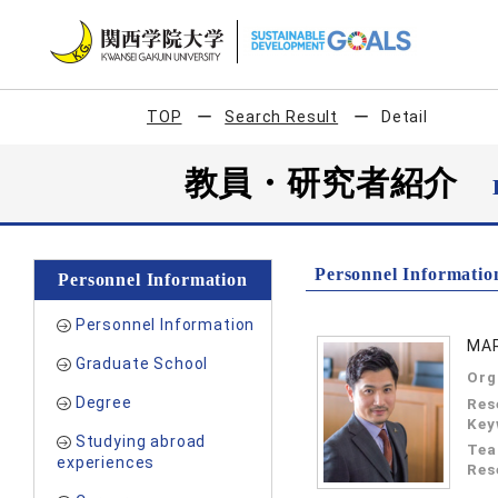
TOP
Search Result
Detail
教員・研究者紹介
Personnel Informatio
Personnel Information
Personnel Information
MA
Graduate School
Org
Degree
Res
Key
Studying abroad
Tea
experiences
Res