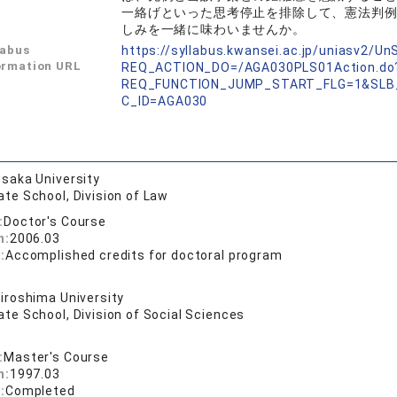
一絡げといった思考停止を排除して、憲法判
しみを一緒に味わいませんか。
labus
https://syllabus.kwansei.ac.jp/uniasv2/U
ormation URL
REQ_ACTION_DO=/AGA030PLS01Action.do
REQ_FUNCTION_JUMP_START_FLG=1&SLB
C_ID=AGA030
saka University
te School, Division of Law
:
Doctor's Course
n:
2006.03
:
Accomplished credits for doctoral program
iroshima University
te School, Division of Social Sciences
:
Master's Course
n:
1997.03
:
Completed