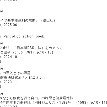
裕
se
ドイツ基本権裁判の展開』（信山社）
n:
2025.06
裕
n:
Part of collection (book)
se
防止法（「日本版DBS」法）をめぐって
治研 vol.66 (781) (p.10 - 16)
n:
2024.10
裕
se
S」の導入とその課題
学館憲法研究所「オピニオン」
n:
2023.11
裕
se
みながら飲食を行う自由」の制限と健康増進法
4年度重要判例解説（別冊ジュリスト1583号） (1583) (p.10 - 11