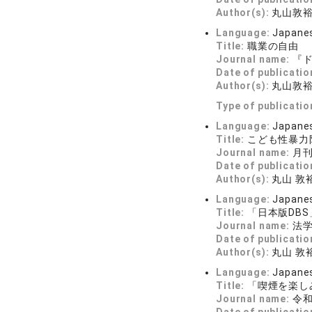
Author(s):
丸山敦
Language:
Japane
Title:
職業の自由
Journal name:
『
Date of publicatio
Author(s):
丸山敦
Type of publicatio
Language:
Japane
Title:
こども性暴力
Journal name:
月刊自
Date of publicatio
Author(s):
丸山 敦
Language:
Japane
Title:
「日本版DB
Journal name:
法
Date of publicatio
Author(s):
丸山 敦
Language:
Japane
Title:
「喫煙を楽し
Journal name:
令和