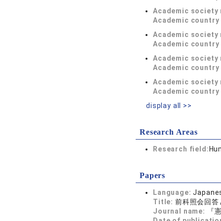
Academic society
Academic country 
Academic society
Academic country 
Academic society
Academic country 
Academic society
Academic country 
display all >>
Research Areas
Research field:
Hum
Papers
Language:
Japane
Title:
前科照会回答
Journal name:
『憲
Date of publicatio