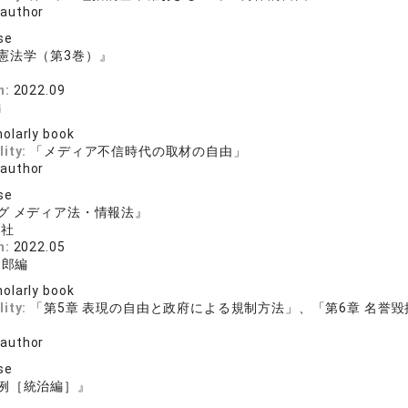
 author
se
憲法学（第3巻）』
n:
2022.09
編
olarly book
lity:
「メディア不信時代の取材の自由」
 author
se
グ メディア法・情報法』
化社
n:
2022.05
嗣郎編
olarly book
lity:
「第5章 表現の自由と政府による規制方法」、「第6章 名誉
 author
se
例［統治編］』