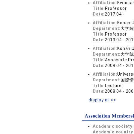
Affiliation:
Kwansei
Title:
Professor
Date:
2017.04 -
Affiliation:
Konan U
Department:
大学院
Title:
Professor
Date:
2013.04 - 201
Affiliation:
Konan U
Department:
大学院
Title:
Associate Pr
Date:
2009.04 - 201
Affiliation:
Univers
Department:
国際情
Title:
Lecturer
Date:
2008.04 - 200
display all >>
Association Members
Academic society
Academic country 