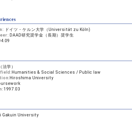
riences
on:
ドイツ・ケルン大学（Universität zu Köln)
reer:
DAAD研究奨学金（長期）奨学生
04.09
（法学）
field:
Humanities & Social Sciences / Public law
tion:
Hiroshima University
oursework
n:
1997.03
 Gakuin University