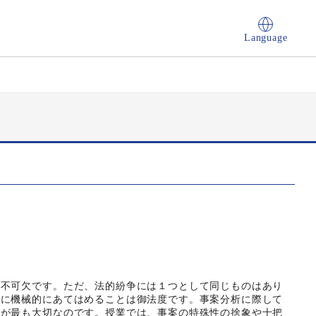
Language
は不可欠です。ただ、法的紛争には１つとして同じものはあり
案に機械的にあてはめることは御法度です。事案分析に際して
とが最も大切なのです。授業では、事案の特殊性の捨象や十把