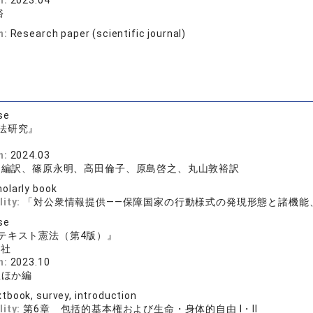
n:
2023.04
裕
n:
Research paper (scientific journal)
se
法研究』
n:
2024.03
史編訳、篠原永明、高田倫子、原島啓之、丸山敦裕訳
olarly book
lity:
「対公衆情報提供――保障国家の行動様式の発現形態と諸機能
se
テキスト憲法（第4版）』
化社
n:
2023.10
臣ほか編
tbook, survey, introduction
lity:
第6章 包括的基本権および生命・身体的自由 Ⅰ・Ⅱ