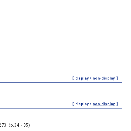
【 display /
non-display
】
【 display /
non-display
】
p.34 - 35)