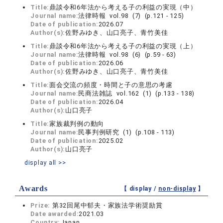
Title:
鼎談令和6年法から考える子の利益の実現（中）
Journal name:
法律時報 vol.98 (7) (p.121 - 125)
Date of publication:
2026.07
Author(s):
佐野みゆき、山口亮子、青竹美佳
Title:
鼎談令和6年法から考える子の利益の実現（上）
Journal name:
法律時報 vol.98 (6) (p.59 - 63)
Date of publication:
2026.06
Author(s):
佐野みゆき、山口亮子、青竹美佳
Title:
面会交流の頻度・時間と子の意思の考慮
Journal name:
民商法雑誌 vol.162 (1) (p.133 - 138)
Date of publication:
2026.04
Author(s):
山口亮子
Title:
家族裁判例の動向
Journal name:
民事判例研究 (1) (p.108 - 113)
Date of publication:
2025.02
Author(s):
山口亮子
display all >>
Awards
【 display /
non-display
】
Prize:
第32回尾中郁夫・家族法学術奨励賞
Date awarded:
2021.03
Country:
Japan