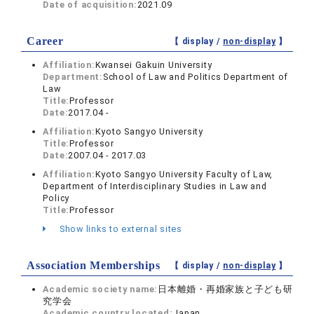
Date of acquisition:
2021.09
Career
【 display /
non-display
】
Affiliation:
Kwansei Gakuin University
Department:
School of Law and Politics Department of
Law
Title:
Professor
Date:
2017.04 -
Affiliation:
Kyoto Sangyo University
Title:
Professor
Date:
2007.04 - 2017.03
Affiliation:
Kyoto Sangyo University Faculty of Law,
Department of Interdisciplinary Studies in Law and
Policy
Title:
Professor
Show links to external sites
Association Memberships
【 display /
non-display
】
Academic society name:
日本離婚・再婚家族と子ども研
究学会
Academic country located:
Japan