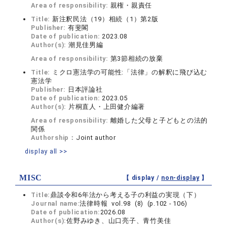
Area of responsibility:
親権・親責任
Title:
新注釈民法（19）相続（1）第2版
Publisher:
有斐閣
Date of publication:
2023.08
Author(s):
潮見佳男編
Area of responsibility:
第3節相続の放棄
Title:
ミクロ憲法学の可能性:「法律」の解釈に飛び込む
憲法学
Publisher:
日本評論社
Date of publication:
2023.05
Author(s):
片桐直人・上田健介編著
Area of responsibility:
離婚した父母と子どもとの法的
関係
Authorship：
Joint author
display all >>
MISC
【 display /
non-display
】
Title:
鼎談令和6年法から考える子の利益の実現（下）
Journal name:
法律時報 vol.98 (8) (p.102 - 106)
Date of publication:
2026.08
Author(s):
佐野みゆき、山口亮子、青竹美佳