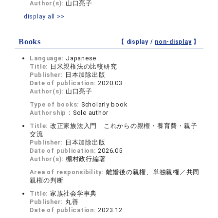
Author(s):
山口亮子
display all >>
Books
【 display /
non-display
】
Language:
Japanese
Title:
日米親権法の比較研究
Publisher:
日本加除出版
Date of publication:
2020.03
Author(s):
山口亮子
Type of books:
Scholarly book
Authorship：
Sole author
Title:
改正家族法入門 これからの親権・養育費・親子
交流
Publisher:
日本加除出版
Date of publication:
2026.05
Author(s):
棚村政行編著
Area of responsibility:
離婚後の親権、単独親権／共同
親権の判断
Title:
家族社会学事典
Publisher:
丸善
Date of publication:
2023.12