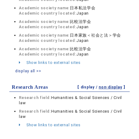
Academic society name:
日本私法学会
Academic country located:
Japan
Academic society name:
比較法学会
Academic country located:
Japan
Academic society name:
日本家族＜社会と法＞学会
Academic country located:
Japan
Academic society name:
比較法学会
Academic country located:
Japan
Show links to external sites
display all >>
Research Areas
【 display /
non-display
】
Research field:
Humanities & Social Sciences / Civil
law
Research field:
Humanities & Social Sciences / Civil
law
Show links to external sites