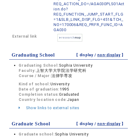
REQ_ACTION_DO=/AGA030PLS01Act
ion.do?
REQ_FUNCTION_JUMP_START_FLG
=1&SLB_LINK_DISP_FLG=451&TCH_
NO=170006&REQ_PRFR_FUNC_ID=A
GA030
External link
Graduating School
【 display /
non-display
】
Graduating School:
Sophia University
Faculty:
上智大学大学院法学研究科
Course / Major:
法律学専攻
Kind of school:
University
Date of graduation:
1995
Completion status:
Graduated
Country location code:
Japan
Show links to external sites
Graduate School
【 display /
non-display
】
Graduate school:
Sophia University