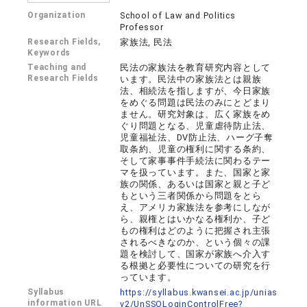
Organization
School of Law and Politics
Professor
Research Fields,
家族法, 民法
Keywords
Teaching and
民法の家族法を教育研究内容として
Research Fields
います。民法中の家族法とは親族
法、相続法を指しますが、今日家族
をめぐる問題は民法のみにとどまり
ません。研究対象は、広く家族をめ
ぐり問題となる、児童虐待防止法、
児童福祉法、DV防止法、ハーグ子奪
取条約、児童の権利に関する条約、
そして家事事件手続法に関わるテー
マを扱っています。また、国家と家
族の関係、あるいは国家と親と子ど
もという三者関係から問題をとら
え、アメリカ家族法を参考にしなが
ら、親権とはいかなる権利か、子ど
もの権利はどのように把握され主張
されるべきなのか、という個々の課
題を検討して、国家が家族へ介入す
る根拠と必要性についての研究を行
っています。
Syllabus
https://syllabus.kwansei.ac.jp/unias
information URL
v2/UnSSOLoginControlFree?