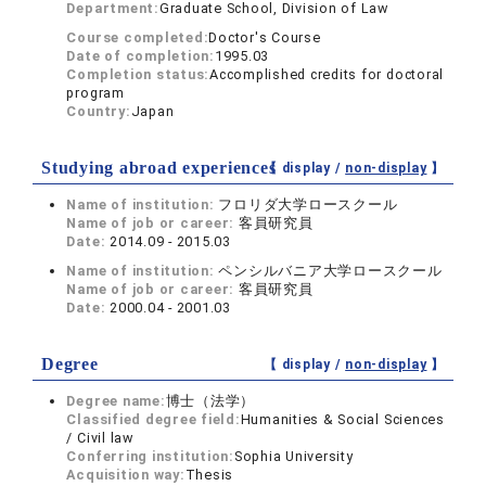
Department:
Graduate School, Division of Law
Course completed:
Doctor's Course
Date of completion:
1995.03
Completion status:
Accomplished credits for doctoral
program
Country:
Japan
Studying abroad experiences
【 display /
non-display
】
Name of institution:
フロリダ大学ロースクール
Name of job or career:
客員研究員
Date:
2014.09 - 2015.03
Name of institution:
ペンシルバニア大学ロースクール
Name of job or career:
客員研究員
Date:
2000.04 - 2001.03
Degree
【 display /
non-display
】
Degree name:
博士（法学）
Classified degree field:
Humanities & Social Sciences
/ Civil law
Conferring institution:
Sophia University
Acquisition way:
Thesis