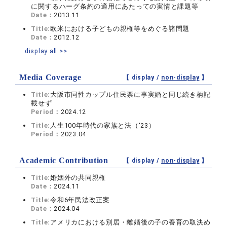
に関するハーグ条約の適用にあたっての実情と課題等
Date：
2013.11
Title:
欧米における子どもの親権等をめぐる諸問題
Date：
2012.12
display all >>
Media Coverage
【 display /
non-display
】
Title:
大阪市同性カップル住民票に事実婚と同じ続き柄記
載せず
Period：
2024.12
Title:
人生100年時代の家族と法（‘23）
Period：
2023.04
Academic Contribution
【 display /
non-display
】
Title:
婚姻外の共同親権
Date：
2024.11
Title:
令和6年民法改正案
Date：
2024.04
Title:
アメリカにおける別居・離婚後の子の養育の取決め