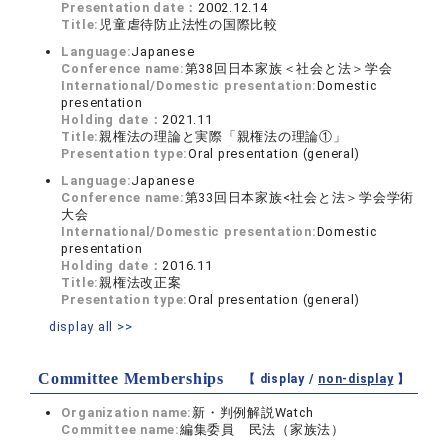
Presentation date：
2002.12.14
Title:
児童虐待防止法性の国際比較
Language:
Japanese
Conference name:
第38回日本家族＜社会と法＞学会
International/Domestic presentation:
Domestic
presentation
Holding date：
2021.11
Title:
親権法の理論と実際「親権法の理論①」
Presentation type:
Oral presentation (general)
Language:
Japanese
Conference name:
第33回日本家族<社会と法＞学会学術
大会
International/Domestic presentation:
Domestic
presentation
Holding date：
2016.11
Title:
親権法改正案
Presentation type:
Oral presentation (general)
display all >>
Committee Memberships
【 display /
non-display
】
Organization name:
新・判例解説Watch
Committee name:
編集委員 民法（家族法）