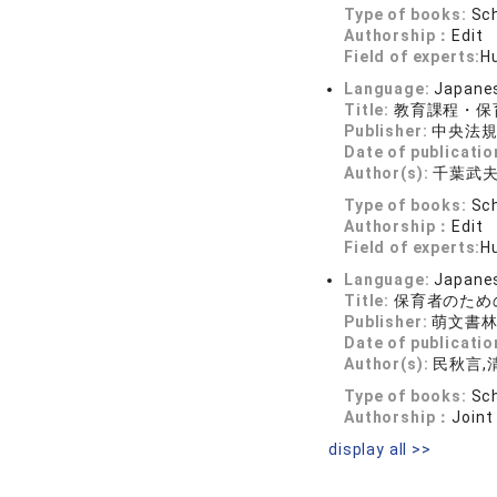
Type of books:
Sch
Authorship：
Edit
Field of experts:
H
Language:
Japane
Title:
教育課程・保
Publisher:
中央法
Date of publicatio
Author(s):
千葉武
Type of books:
Sch
Authorship：
Edit
Field of experts:
H
Language:
Japane
Title:
保育者のため
Publisher:
萌文書
Date of publicatio
Author(s):
民秋言,
Type of books:
Sch
Authorship：
Joint
display all >>