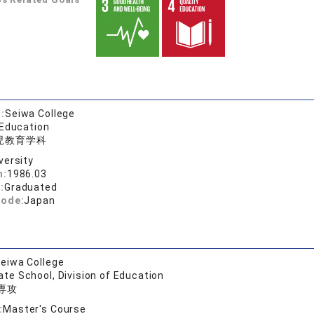
:
Seiwa College
 Education
児教育学科
versity
n:
1986.03
:
Graduated
code:
Japan
eiwa College
te School, Division of Education
専攻
:
Master's Course