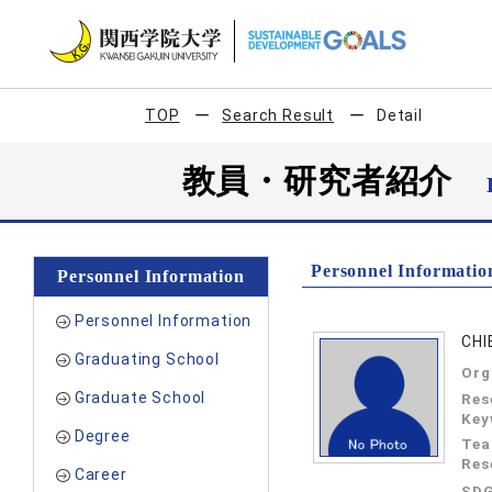
TOP
Search Result
Detail
教員・研究者紹介
Personnel Informatio
Personnel Information
Personnel Information
CHI
Graduating School
Org
Graduate School
Res
Key
Degree
Tea
Res
Career
SDG