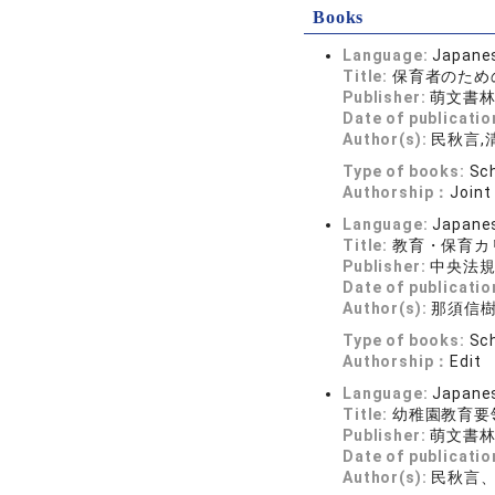
Books
Language:
Japane
Title:
保育者のため
Publisher:
萌文書
Date of publicatio
Author(s):
民秋言,
Type of books:
Sch
Authorship：
Joint
Language:
Japane
Title:
教育・保育カ
Publisher:
中央法
Date of publicatio
Author(s):
那須信
Type of books:
Sch
Authorship：
Edit
Language:
Japane
Title:
幼稚園教育要
Publisher:
萌文書
Date of publicatio
Author(s):
民秋言