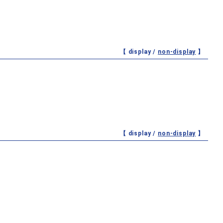
【 display /
non-display
】
【 display /
non-display
】