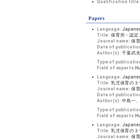
Qualification title
Papers
Language:
Japane
Title:
保育所・認定
Journal name:
保育科
Date of publicatio
Author(s):
千葉武
Type of publicatio
Field of experts:
H
Language:
Japane
Title:
乳児保育の３
Journal name:
保育科
Date of publicatio
Author(s):
中島一
Type of publicatio
Field of experts:
H
Language:
Japane
Title:
乳児保育の３
Journal name:
保育科