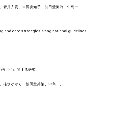
、青井夕貴、吉岡眞知子、波田埜英治、中島一、
g and care strategies along national guidelines
の専門性に関する研究
、碓氷ゆかり、波田埜英治、中島一、