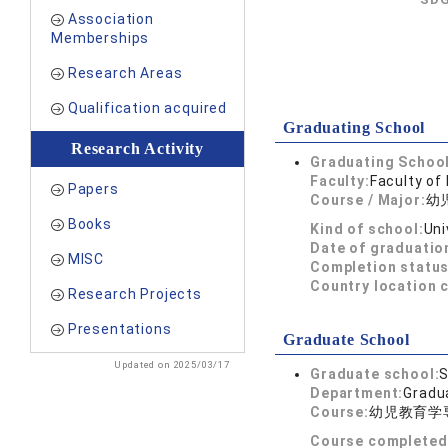
Association
Memberships
Research Areas
Qualification acquired
Graduating School
Research Activity
Graduating School
Faculty:
Faculty of
Papers
Course / Major:
幼
Books
Kind of school:
Uni
Date of graduatio
MISC
Completion status
Country location 
Research Projects
Presentations
Graduate School
Updated on 2025/03/17
Graduate school:
S
Department:
Gradua
Course:
幼児教育学
Course completed