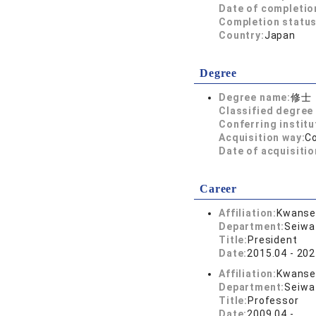
Date of completio
Completion status
Country:
Japan
Degree
Degree name:
修士
Classified degree 
Conferring institu
Acquisition way:
C
Date of acquisitio
Career
Affiliation:
Kwansei
Department:
Seiwa
Title:
President
Date:
2015.04 - 202
Affiliation:
Kwansei
Department:
Seiwa
Title:
Professor
Date:
2009.04 -