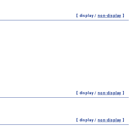
【 display /
non-display
】
【 display /
non-display
】
【 display /
non-display
】