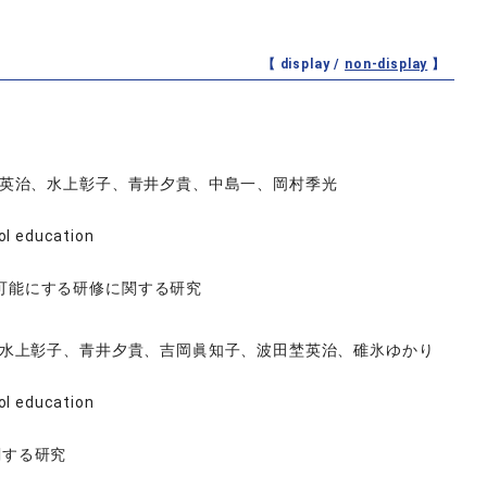
【 display /
non-display
】
英治、水上彰子、青井夕貴、中島一、岡村季光
ol education
可能にする研修に関する研究
水上彰子、青井夕貴、吉岡眞知子、波田埜英治、碓氷ゆかり
ol education
関する研究