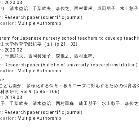
n:
2020.03
かり、清水益治、千葉武夫、森俊之、西村重稀、成田朋子、水上彰子
n:
Research paper (scientific journal)
ication:
Multiple Authorship
ystem for Japanese nursery school teachers to develop teachin
山大学教育学部紀要 (１) (p.21 - 32)
n:
2020.02
治、千葉武夫、吉岡眞知子、森俊之、西村重稀、
n:
Research paper (bulletin of university, research institution)
ication:
Multiple Authorship
se
こども園が、多様化する保育・教育ニーズに対応するための保育者
学研究 vol.9 (p.86 - 106)
n:
2019.03
知子、千葉武夫、清水益治、西村重稀、成田朋子、水上彰子、森俊之
n:
Research paper (scientific journal)
ication:
Multiple Authorship