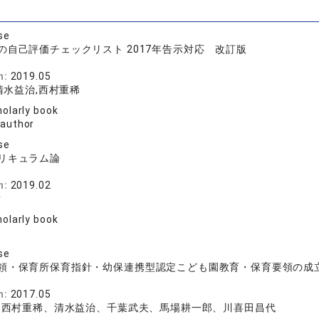
se
の自己評価チェックリスト 2017年告示対応 改訂版
林
n:
2019.05
清水益治,西村重稀
olarly book
 author
se
リキュラム論
規
n:
2019.02
樹
olarly book
se
領・保育所保育指針・幼保連携型認定こども園教育・保育要領の成
林
n:
2017.05
、西村重稀、清水益治、千葉武夫、馬場耕一郎、川喜田昌代