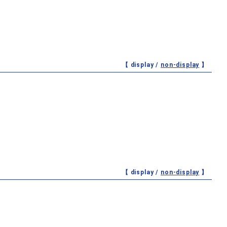
【 display /
non-display
】
【 display /
non-display
】