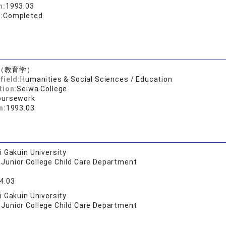
n:
1993.03
:
Completed
（教育学）
field:
Humanities & Social Sciences / Education
tion:
Seiwa College
oursework
n:
1993.03
 Gakuin University
 Junior College Child Care Department
4.03
 Gakuin University
 Junior College Child Care Department