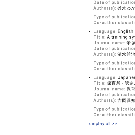
Date of publicatio
Author(s):
碓氷ゆ
Type of publicatio
Co-author classif
Language:
English
Title:
A training s
Journal name:
帝塚
Date of publicatio
Author(s):
清水益
Type of publicatio
Co-author classif
Language:
Japane
Title:
保育所・認定
Journal name:
保育科
Date of publicatio
Author(s):
吉岡眞
Type of publicatio
Co-author classif
display all >>