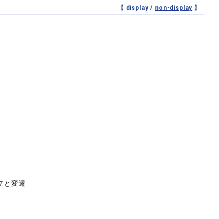
【 display /
non-display
】
立と変遷