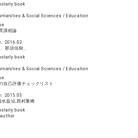
olarly book
umanities & Social Sciences / Education
se
育課程論
規
n:
2016.02
夫、那須信樹、
olarly book
umanities & Social Sciences / Education
se
の自己評価チェックリスト
林
n:
2015.05
清水益治,西村重稀
olarly book
 author