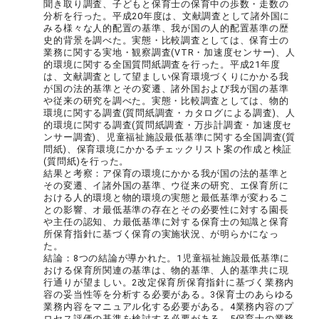
聞き取り調査、子どもと保育士の保育中の歩数・走数の
分析を行った。平成20年度は、文献調査として諸外国に
みる様々な人的配置の基準、我が国の人的配置基準の歴
史的背景を調べた。実態・比較調査としては、保育士の
業務に関する実地・観察調査(VTR・加速度センサー)、人
的環境に関する全国質問紙調査を行った。平成21年度
は、文献調査として望ましい保育環境づくりにかかる我
が国の法的基準とその変遷、諸外国および我が国の基準
や従来の研究を調べた。実態・比較調査としては、物的
環境に関する調査(質問紙調査・カタログによる調査)、人
的環境に関する調査(質問紙調査・万歩計調査・加速度セ
ンサー調査)、児童福祉施設最低基準に関する全国調査(質
問紙)、保育環境にかかるチェックリスト案の作成と検証
(質問紙)を行った。
結果と考察：ア保育の環境にかかる我が国の法的基準と
その変遷、イ諸外国の基準、ウ従来の研究、エ保育所に
おける人的環境と物的環境の実態と最低基準が変わるこ
との影響、オ最低基準の存在とその必要性に対する園長
や主任の認知、カ最低基準に対する保育士の知識と保育
所保育指針に基づく保育の実施状況、が明らかになっ
た。
結論：8つの結論が導かれた。1児童福祉施設最低基準に
おける保育所関連の基準は、物的基準、人的基準共に現
行通りが望ましい。2改定保育所保育指針に基づく業務内
容の妥当性等を分析する必要がある。3保育士のあらゆる
業務内容をマニュアル化する必要がある。4業務内容のプ
ロセス評価の基準を検討する必要がある。5保育士の業務