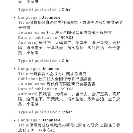
美、小沼肇
Type of publication：
Other
Language：
Japanese
Title:
保育所保育の自主評価基準・方法等の策定事業研究
報告書
Journal name:
社団法人全国保母養成協議会報告書
Date of publication:
1999.03
Author(s):
民秋言、大嶋恭二、粂幸夫、倉戸直美、高野
陽、迫田圭子、千葉武夫、清水益治、広利吉治、金子恵
美、小沼肇
Type of publication：
Other
Language：
Japanese
Title:
一時保育のあり方に関する研究
Publisher:
社団法人全国保母養成協議会
Journal name:
現代保育問題研究会報告書
Date of publication:
1999.03
Author(s):
民秋言、大嶋恭二、粂幸夫、倉戸直美、高野
陽、迫田圭子、千葉武夫、清水益治、広利吉治、金子恵
美、小沼肇
Type of publication：
Other
Language：
Japanese
Title:
保母養成校教職員の研修に関する研究 全国保母養
成セミナーを中心に