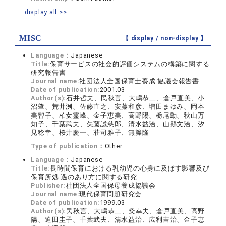
display all >>
MISC
【 display /
non-display
】
Language：
Japanese
Title:
保育サービスの社会的評価システムの構築に関する
研究報告書
Journal name:
社団法人全国保育士養成 協議会報告書
Date of publication:
2001.03
Author(s):
石井哲夫、民秋言、大嶋恭二、倉戸直美、小
沼肇、荒井洌、佐藤直之、安藤和彦、増田まゆみ、岡本
美智子、柏女霊峰、金子恵美、高野陽、栃尾勳、秋山万
知子、千葉武夫、矢藤誠慈郎、清水益治、山縣文治、汐
見稔幸、桜井慶一、荘司雅子、無籐隆
Type of publication：
Other
Language：
Japanese
Title:
長時間保育における乳幼児の心身に及ぼす影響及び
保育所処 遇のあり方に関する研究
Publisher:
社団法人全国保母養成協議会
Journal name:
現代保育問題研究会
Date of publication:
1999.03
Author(s):
民秋言、大嶋恭二、粂幸夫、倉戸直美、高野
陽、迫田圭子、千葉武夫、清水益治、広利吉治、金子恵