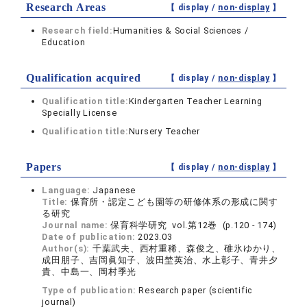
Research Areas
【 display /
non-display
】
Research field:
Humanities & Social Sciences /
Education
Qualification acquired
【 display /
non-display
】
Qualification title:
Kindergarten Teacher Learning
Specially License
Qualification title:
Nursery Teacher
Papers
【 display /
non-display
】
Language:
Japanese
Title:
保育所・認定こども園等の研修体系の形成に関す
る研究
Journal name:
保育科学研究 vol.第12巻 (p.120 - 174)
Date of publication:
2023.03
Author(s):
千葉武夫、西村重稀、森俊之、碓氷ゆかり、
成田朋子、吉岡眞知子、波田埜英治、水上彰子、青井夕
貴、中島一、岡村季光
Type of publication:
Research paper (scientific
journal)