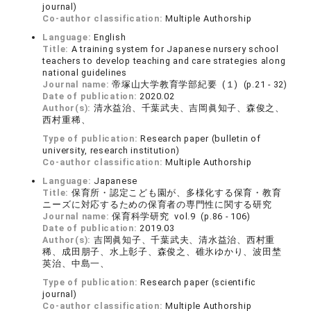
journal)
Co-author classification:
Multiple Authorship
Language:
English
Title:
A training system for Japanese nursery school
teachers to develop teaching and care strategies along
national guidelines
Journal name:
帝塚山大学教育学部紀要 (１) (p.21 - 32)
Date of publication:
2020.02
Author(s):
清水益治、千葉武夫、吉岡眞知子、森俊之、
西村重稀、
Type of publication:
Research paper (bulletin of
university, research institution)
Co-author classification:
Multiple Authorship
Language:
Japanese
Title:
保育所・認定こども園が、多様化する保育・教育
ニーズに対応するための保育者の専門性に関する研究
Journal name:
保育科学研究 vol.9 (p.86 - 106)
Date of publication:
2019.03
Author(s):
吉岡眞知子、千葉武夫、清水益治、西村重
稀、成田朋子、水上彰子、森俊之、碓氷ゆかり、波田埜
英治、中島一、
Type of publication:
Research paper (scientific
journal)
Co-author classification:
Multiple Authorship