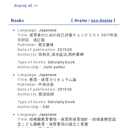
display all >>
Books
【 display /
non-display
】
Language:
Japanese
Title:
保育者のための自己評価チェックリスト 2017年告
示対応 改訂版
Publisher:
萌文書林
Date of publication:
2019.05
Author(s):
民秋言,清水益治,西村重稀
Type of books:
Scholarly book
Authorship：
Joint author
Language:
Japanese
Title:
教育・保育カリキュラム論
Publisher:
中央法規
Date of publication:
2019.02
Author(s):
那須信樹
Type of books:
Scholarly book
Authorship：
Edit
Language:
Japanese
Title:
幼稚園教育要領・保育所保育指針・幼保連携型認
定こども園教育・保育要領の成立と変遷