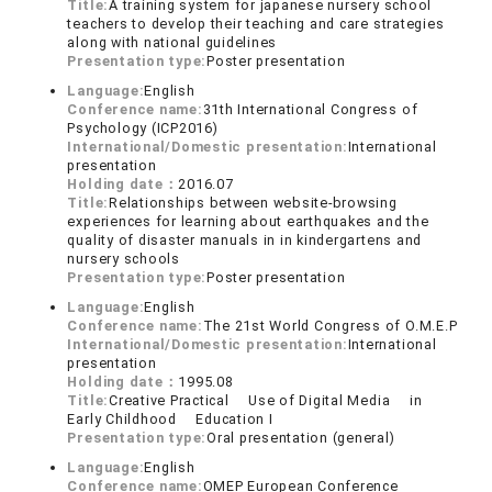
Title:
A training system for japanese nursery school
teachers to develop their teaching and care strategies
along with national guidelines
Presentation type:
Poster presentation
Language:
English
Conference name:
31th International Congress of
Psychology (ICP2016)
International/Domestic presentation:
International
presentation
Holding date：
2016.07
Title:
Relationships between website-browsing
experiences for learning about earthquakes and the
quality of disaster manuals in in kindergartens and
nursery schools
Presentation type:
Poster presentation
Language:
English
Conference name:
The 21st World Congress of O.M.E.P
International/Domestic presentation:
International
presentation
Holding date：
1995.08
Title:
Creative Practical Use of Digital Media in
Early Childhood Education I
Presentation type:
Oral presentation (general)
Language:
English
Conference name:
OMEP European Conference