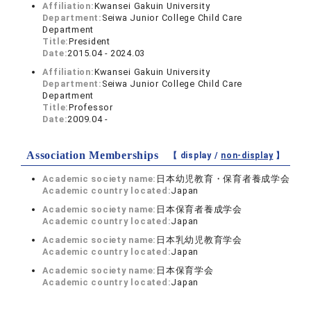
Affiliation:
Kwansei Gakuin University
Department:
Seiwa Junior College Child Care
Department
Title:
President
Date:
2015.04 - 2024.03
Affiliation:
Kwansei Gakuin University
Department:
Seiwa Junior College Child Care
Department
Title:
Professor
Date:
2009.04 -
Association Memberships
【 display /
non-display
】
Academic society name:
日本幼児教育・保育者養成学会
Academic country located:
Japan
Academic society name:
日本保育者養成学会
Academic country located:
Japan
Academic society name:
日本乳幼児教育学会
Academic country located:
Japan
Academic society name:
日本保育学会
Academic country located:
Japan