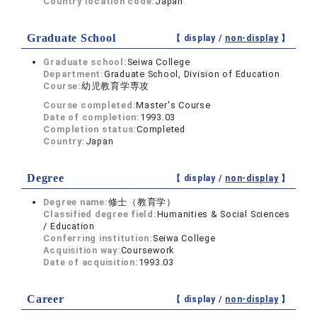
Country location code:
Japan
Graduate School
【 display /
non-display
】
Graduate school:
Seiwa College
Department:
Graduate School, Division of Education
Course:
幼児教育学専攻
Course completed:
Master's Course
Date of completion:
1993.03
Completion status:
Completed
Country:
Japan
Degree
【 display /
non-display
】
Degree name:
修士（教育学）
Classified degree field:
Humanities & Social Sciences
/ Education
Conferring institution:
Seiwa College
Acquisition way:
Coursework
Date of acquisition:
1993.03
Career
【 display /
non-display
】