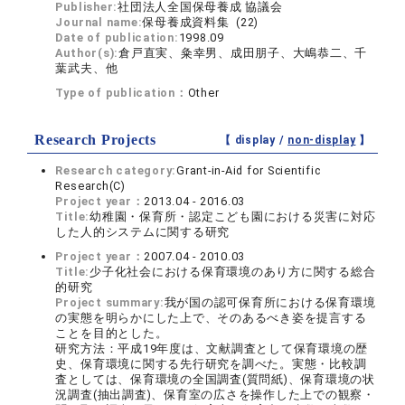
Publisher:
社団法人全国保母養成 協議会
Journal name:
保母養成資料集 (22)
Date of publication:
1998.09
Author(s):
倉戸直実、粂幸男、成田朋子、大嶋恭二、千
葉武夫、他
Type of publication：
Other
Research Projects
【 display /
non-display
】
Research category:
Grant-in-Aid for Scientific
Research(C)
Project year：
2013.04 - 2016.03
Title:
幼稚園・保育所・認定こども園における災害に対応
した人的システムに関する研究
Project year：
2007.04 - 2010.03
Title:
少子化社会における保育環境のあり方に関する総合
的研究
Project summary:
我が国の認可保育所における保育環境
の実態を明らかにした上で、そのあるべき姿を提言する
ことを目的とした。
研究方法：平成19年度は、文献調査として保育環境の歴
史、保育環境に関する先行研究を調べた。実態・比較調
査としては、保育環境の全国調査(質問紙)、保育環境の状
況調査(抽出調査)、保育室の広さを操作した上での観察・