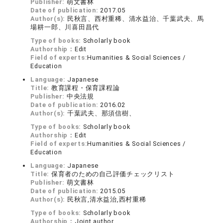
Publisher:
萌文書林
Date of publication:
2017.05
Author(s):
民秋言、西村重稀、清水益治、千葉武夫、馬
場耕一郎、川喜田昌代
Type of books:
Scholarly book
Authorship：
Edit
Field of experts:
Humanities & Social Sciences /
Education
Language:
Japanese
Title:
教育課程・保育課程論
Publisher:
中央法規
Date of publication:
2016.02
Author(s):
千葉武夫、那須信樹、
Type of books:
Scholarly book
Authorship：
Edit
Field of experts:
Humanities & Social Sciences /
Education
Language:
Japanese
Title:
保育者のための自己評価チェックリスト
Publisher:
萌文書林
Date of publication:
2015.05
Author(s):
民秋言,清水益治,西村重稀
Type of books:
Scholarly book
Authorship：
Joint author