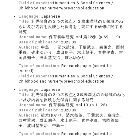
Field of experts:
Humanities & Social Sciences /
Childhood and nursery/pre-school education
Language:
Japanese
Title:
乳児保育の３つの視点と３歳未満児の５領域のね
らい及び内容を反映した保育を可能にする研修に関する
研究
Journal name:
保育科学研究 vol.第12巻 (p.69 - 119)
Date of publication:
2023.03
Author(s):
中島一、清水益治、千葉武夫、森俊之、西村
重稀、碓氷ゆかり、成田朋子、水上彰子、青井夕貴、吉
岡眞知子、波田埜英治、碓氷ゆかり
Type of publication:
Research paper (scientific
journal)
Field of experts:
Humanities & Social Sciences /
Childhood and nursery/pre-school education
Language:
Japanese
Title:
乳児保育の３つの視点と3歳未満児の５領域のねら
い及び内容を反映した保育に関する研究
Journal name:
保育科学研究 vol.10 (p.1 - 28)
Date of publication:
2020.03
Author(s):
碓氷ゆかり、清水益治、千葉武夫、森俊之、
西村重稀、成田朋子、水上彰子、青井夕貴、吉岡眞知
子、波田埜英治、中島一、
Type of publication:
Research paper (scientific