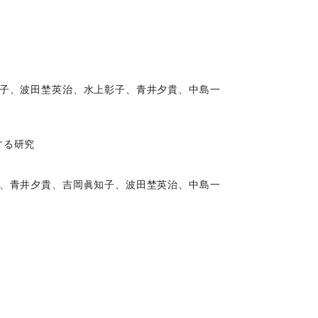
子、波田埜英治、水上彰子、青井夕貴、中島一
する研究
、青井夕貴、吉岡眞知子、波田埜英治、中島一