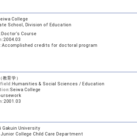
eiwa College
te School, Division of Education
:
Doctor's Course
n:
2004.03
:
Accomplished credits for doctoral program
（教育学）
field:
Humanities & Social Sciences / Education
tion:
Seiwa College
oursework
n:
2001.03
 Gakuin University
 Junior College Child Care Department