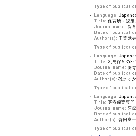
Type of publicatio
Language:
Japane
Title:
保育所・認定
Journal name:
保育科
Date of publicatio
Author(s):
千葉武
Type of publicatio
Language:
Japane
Title:
乳児保育の3
Journal name:
保育科
Date of publicatio
Author(s):
碓氷ゆ
Type of publicatio
Language:
Japane
Title:
医療保育専門
Journal name:
医療と
Date of publicatio
Author(s):
吾田富
Type of publicatio