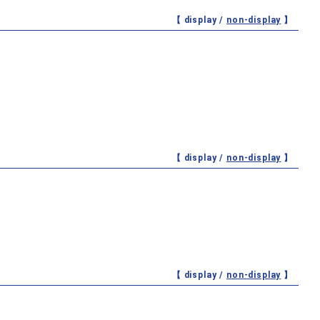
【 display /
non-display
】
【 display /
non-display
】
【 display /
non-display
】