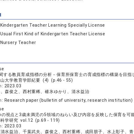
d
:
Kindergarten Teacher Learning Specially License
:
Usual First Kind of Kindergarten Teacher License
:
Nursery Teacher
se
関する教員育成指標の分析－保育所保育士の育成指標の構築を目指
山大学教育学部紀要 (4) (p.46 - 55)
n:
2023.03
夫、森俊之、西村重稀、碓氷ゆかり、清水益治
n:
Research paper (bulletin of university, research institution)
se
つの視点と3歳未満児の5領域のねらい及び内容を反映した保育を可
学研究 vol.12 (p.69 - 119)
n:
2023.03
、清水益治、千葉武夫、森俊之、西村重稀、成田朋子、水上彰子、青