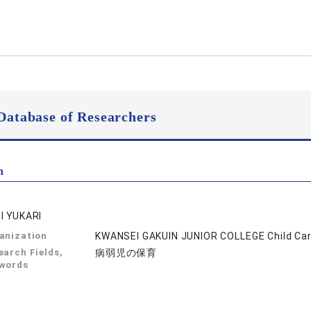
Database of Researchers
n
I YUKARI
anization
KWANSEI GAKUIN JUNIOR COLLEGE Child Ca
earch Fields,
病弱児の保育
words