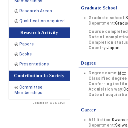
Memberships
Graduate School
Research Areas
Graduate school:
S
Qualification acquired
Department:
Gradua
Course completed
Research Activity
Date of completio
Completion status
Papers
Country:
Japan
Books
Degree
Presentations
Degree name:
修士
Contribution to Society
Classified degree 
Conferring institu
Committee
Acquisition way:
C
Memberships
Date of acquisitio
Updated on 2026/04/21
Career
Affiliation:
Kwansei
Department:
Seiwa