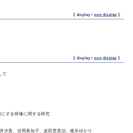
【 display /
non-display
】
【 display /
non-display
】
して
能にする研修に関する研究
井夕貴、吉岡眞知子、波田埜英治、碓氷ゆかり