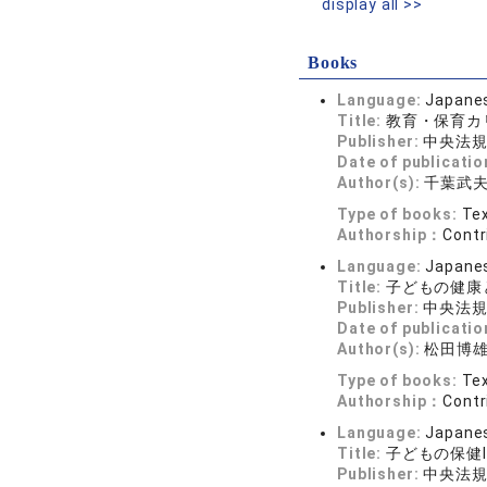
display all >>
Books
Language:
Japane
Title:
教育・保育カ
Publisher:
中央法
Date of publicatio
Author(s):
千葉武
Type of books:
Tex
Authorship：
Contr
Language:
Japane
Title:
子どもの健康
Publisher:
中央法
Date of publicatio
Author(s):
松田博
Type of books:
Tex
Authorship：
Contr
Language:
Japane
Title:
子どもの保健Ⅰ
Publisher:
中央法