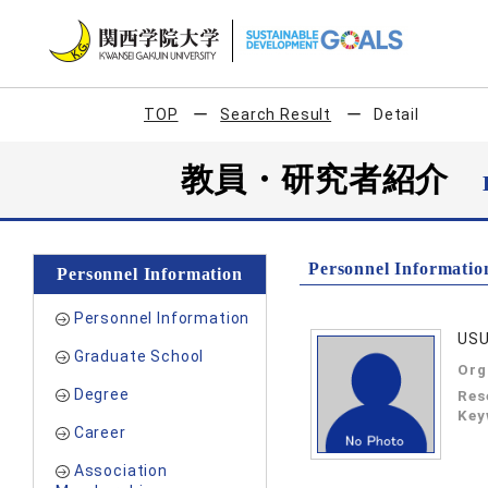
TOP
Search Result
Detail
教員・研究者紹介
Personnel Informatio
Personnel Information
Personnel Information
USU
Graduate School
Org
Degree
Res
Key
Career
Association