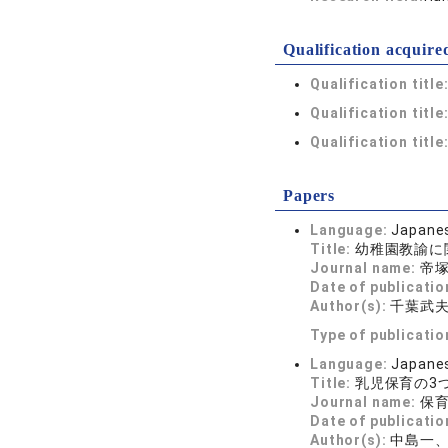
Qualification acquire
Qualification title
Qualification title
Qualification title
Papers
Language:
Japane
Title:
幼稚園教諭に
Journal name:
帝塚
Date of publicatio
Author(s):
千葉武
Type of publicatio
Language:
Japane
Title:
乳児保育の3
Journal name:
保育科
Date of publicatio
Author(s):
中島一