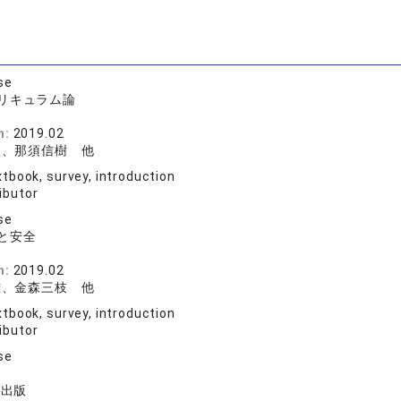
se
リキュラム論
規
n:
2019.02
夫、那須信樹 他
tbook, survey, introduction
ibutor
se
と安全
規
n:
2019.02
雄、金森三枝 他
tbook, survey, introduction
ibutor
se
規出版