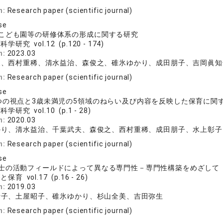
n:
Research paper (scientific journal)
se
こども園等の研修体系の形成に関する研究
学研究 vol.12 (p.120 - 174)
n:
2023.03
夫、西村重稀、清水益治、森俊之、碓氷ゆかり、成田朋子、吉岡眞知
n:
Research paper (scientific journal)
se
つの視点と3歳未満児の5領域のねらい及び内容を反映した保育に関
学研究 vol.10 (p.1 - 28)
n:
2020.03
かり、清水益治、千葉武夫、森俊之、西村重稀、成田朋子、水上彰子
n:
Research paper (scientific journal)
se
士の活動フィールドによって異なる専門性－専門性構築をめざして
保育 vol.17 (p.16 - 26)
n:
2019.03
士子、土屋昭子、碓氷ゆかり、杉山全美、吉田弥生
n:
Research paper (scientific journal)