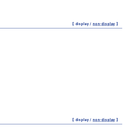
【 display /
non-display
】
【 display /
non-display
】