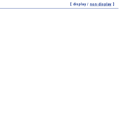
【 display /
non-display
】