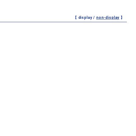
【 display /
non-display
】