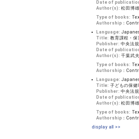
Date of publicatio
Author(s):
松田博
Type of books:
Tex
Authorship：
Contr
Language:
Japane
Title:
教育課程・保
Publisher:
中央法
Date of publicatio
Author(s):
千葉武
Type of books:
Tex
Authorship：
Contr
Language:
Japane
Title:
子どもの保健
Publisher:
中央法
Date of publicatio
Author(s):
松田博
Type of books:
Tex
Authorship：
Contr
display all >>