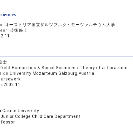
riences
on:
オーストリア国立ザルツブルク・モーツァルテウム大学
reer:
芸術修士
02.11
修士
field:
Humanities & Social Sciences / Theory of art practice
tion:
University Mozarteum Salzburg,Austria
oursework
n:
2002.11
 Gakuin University
 Junior College Child Care Department
ofessor