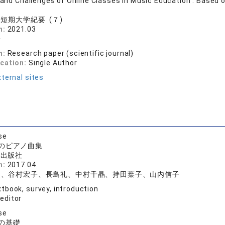
s and Challenges of Online Classes in Music Education : Based
短期大学紀要 (７)
n:
2021.03
子
n:
Research paper (scientific journal)
ication:
Single Author
ternal sites
se
のピアノ曲集
楽出版社
n:
2017.04
久、谷村宏子、長島礼、中村千晶、持田葉子、山内信子
tbook, survey, introduction
 editor
se
の基礎