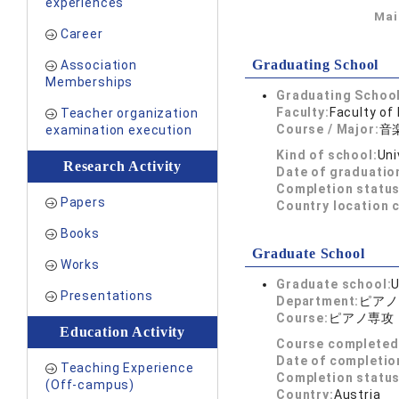
experiences
Mai
Career
Graduating School
Association
Memberships
Graduating School
Faculty:
Faculty of
Teacher organization
Course / Major:
音
examination execution
Kind of school:
Uni
Research Activity
Date of graduatio
Completion status
Papers
Country location 
Books
Graduate School
Works
Graduate school:
U
Presentations
Department:
ピアノ
Course:
ピアノ専攻
Education Activity
Course completed
Date of completio
Teaching Experience
Completion status
(Off-campus)
Country:
Austria