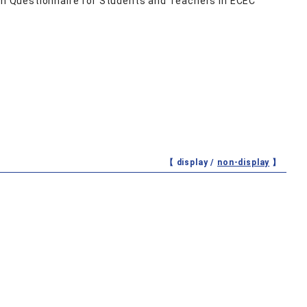
 on Questionnaire for Students and Teachers in ECEC
【 display /
non-display
】