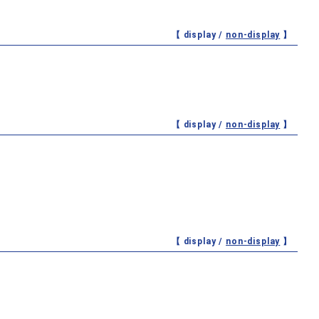
【 display /
non-display
】
【 display /
non-display
】
【 display /
non-display
】