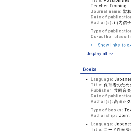
Title:
Possibilitie
Teacher Training
Journal name:
聖和
Date of publicatio
Author(s):
山内信
Type of publicatio
Co-author classif
Show links to ex
display all >>
Books
Language:
Japane
Title:
保育者のため
Publisher:
共同音
Date of publicatio
Author(s):
髙田正
Type of books:
Tex
Authorship：
Joint
Language:
Japane
Title:
コード伴奏法