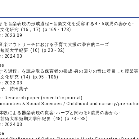
まる音楽表現の形成過程―音楽文化を受容する4・5歳児の姿から-
化研究 (16，17) (p.169 - 178)
n:
2023.09
音楽アウトリーチにおける子育て支援の潜在的ニーズ
短期大学紀要 (10) (p.23 - 32)
n:
2024.03
se
する過程」を読み取る保育者の養成-身の回りの音に着目した授業実
化研究 (14) (p.95 - 106)
n:
2022.03
信子、持田葉子
n:
Research paper (scientific journal)
umanities & Social Sciences / Childhood and nursery/pre-scho
体験による器楽表現の変容‐ハープと関わる5歳児の姿から-
芸術大学短期大学部紀要 (48) (p.73 - 88)
n:
2024.03
se