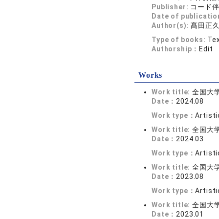
Publisher:
コード
Date of publicatio
Author(s):
髙田正
Type of books:
Tex
Authorship：
Edit
Works
Work title:
全国大
Date：
2024.08
Work type：
Artist
Work title:
全国大
Date：
2024.03
Work type：
Artist
Work title:
全国大
Date：
2023.08
Work type：
Artist
Work title:
全国大
Date：
2023.01