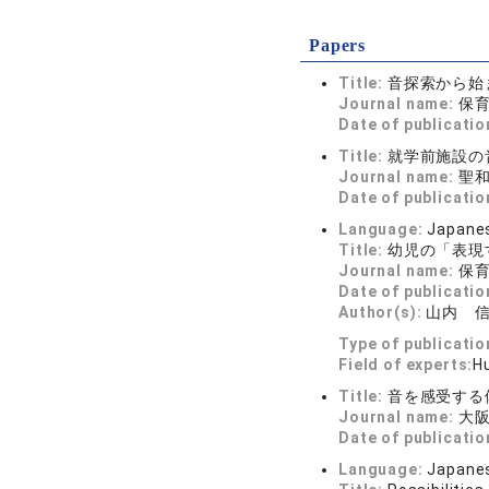
Papers
Title:
音探索から始
Journal name:
保育文
Date of publicatio
Title:
就学前施設の
Journal name:
聖和
Date of publicatio
Language:
Japane
Title:
幼児の「表現
Journal name:
保育文
Date of publicatio
Author(s):
山内 
Type of publicatio
Field of experts:
H
Title:
音を感受する
Journal name:
大阪
Date of publicatio
Language:
Japane