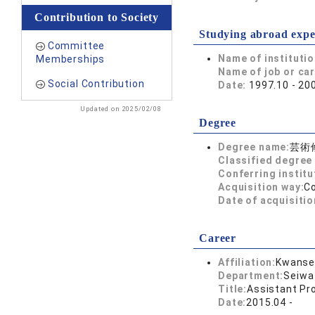
Contribution to Society
Studying abroad expe
Committee
Name of instituti
Memberships
Name of job or ca
Social Contribution
Date:
1997.10 - 20
Updated on 2025/02/08
Degree
Degree name:
芸術
Classified degree 
Conferring institu
Acquisition way:
C
Date of acquisitio
Career
Affiliation:
Kwansei
Department:
Seiwa
Title:
Assistant Pr
Date:
2015.04 -