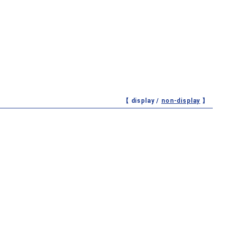
【 display /
non-display
】