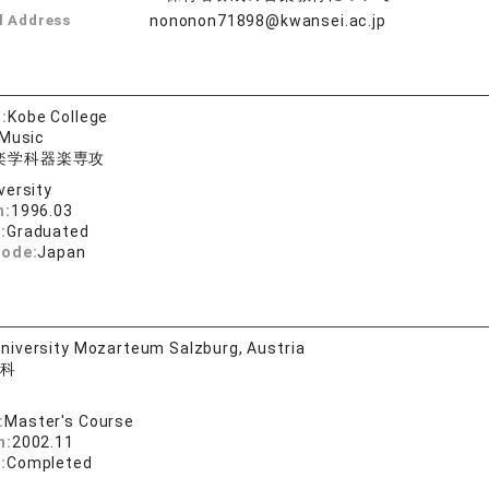
l Address
nononon71898@kwansei.ac.jp
:
Kobe College
 Music
楽学科器楽専攻
versity
n:
1996.03
:
Graduated
code:
Japan
niversity Mozarteum Salzburg, Austria
科
:
Master's Course
n:
2002.11
:
Completed