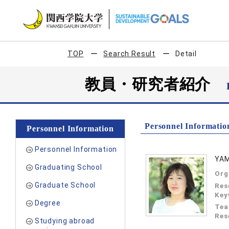
TOP
Search Result
Detail
教員・研究者紹介
Personnel Informatio
Personnel Information
Personnel Information
YAM
Graduating School
Org
Graduate School
Res
Key
Degree
Tea
Res
Studying abroad