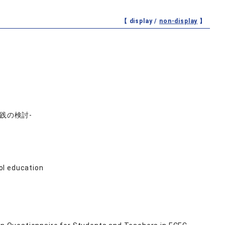
【 display /
non-display
】
践の検討-
ol education