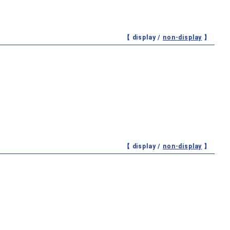
【 display /
non-display
】
【 display /
non-display
】