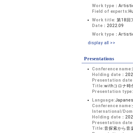
Work type：
Artist
Field of experts:
Hu
Work title:
第18回
Date：
2022.09
Work type：
Artist
display all >>
Presentations
Conference name:
Holding date：
202
Presentation dat
Title:
withコロナ
Presentation type
Language:
Japane
Conference name:
International/Dom
Holding date：
202
Presentation dat
Title:
音探索から音