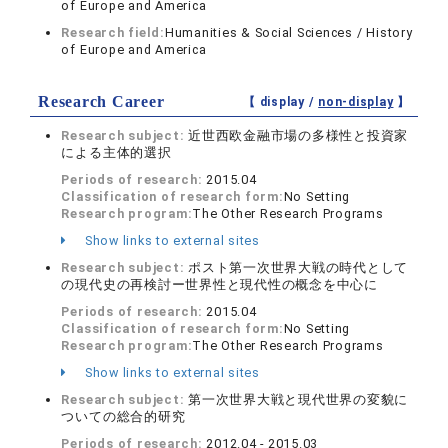
of Europe and America
Research field:
Humanities & Social Sciences / History
of Europe and America
Research Career
【 display /
non-display
】
Research subject:
近世西欧金融市場の多様性と投資家
による主体的選択
Periods of research:
2015.04
Classification of research form:
No Setting
Research program:
The Other Research Programs
Show links to external sites
Research subject:
ポスト第一次世界大戦の時代として
の現代史の再検討ー世界性と現代性の概念を中心に
Periods of research:
2015.04
Classification of research form:
No Setting
Research program:
The Other Research Programs
Show links to external sites
Research subject:
第一次世界大戦と現代世界の変貌に
ついての総合的研究
Periods of research:
2012.04 - 2015.03