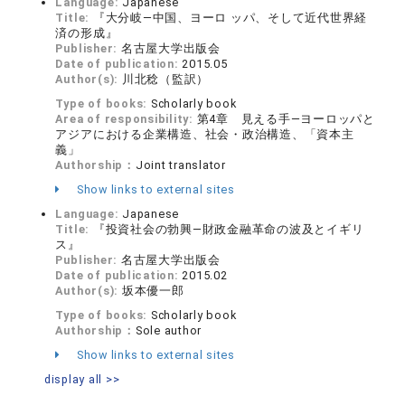
Language:
Japanese
Title:
『大分岐―中国、ヨーロ ッパ、そして近代世界経
済の形成』
Publisher:
名古屋大学出版会
Date of publication:
2015.05
Author(s):
川北稔（監訳）
Type of books:
Scholarly book
Area of responsibility:
第4章 見える手―ヨーロッパと
アジアにおける企業構造、社会・政治構造、「資本主
義」
Authorship：
Joint translator
Show links to external sites
Language:
Japanese
Title:
『投資社会の勃興―財政金融革命の波及とイギリ
ス』
Publisher:
名古屋大学出版会
Date of publication:
2015.02
Author(s):
坂本優一郎
Type of books:
Scholarly book
Authorship：
Sole author
Show links to external sites
display all >>