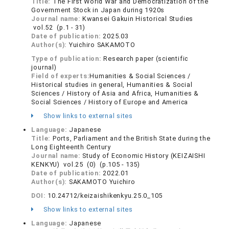
Title:
The First World War and Democratization of the
Government Stock in Japan during 1920s
Journal name:
Kwansei Gakuin Historical Studies
vol.52 (p.1 - 31)
Date of publication:
2025.03
Author(s):
Yuichiro SAKAMOTO
Type of publication:
Research paper (scientific
journal)
Field of experts:
Humanities & Social Sciences /
Historical studies in general, Humanities & Social
Sciences / History of Asia and Africa, Humanities &
Social Sciences / History of Europe and America
Show links to external sites
Language:
Japanese
Title:
Ports, Parliament and the British State during the
Long Eighteenth Century
Journal name:
Study of Economic History (KEIZAISHI
KENKYU) vol.25 (0) (p.105 - 135)
Date of publication:
2022.01
Author(s):
SAKAMOTO Yuichiro
DOI:
10.24712/keizaishikenkyu.25.0_105
Show links to external sites
Language:
Japanese