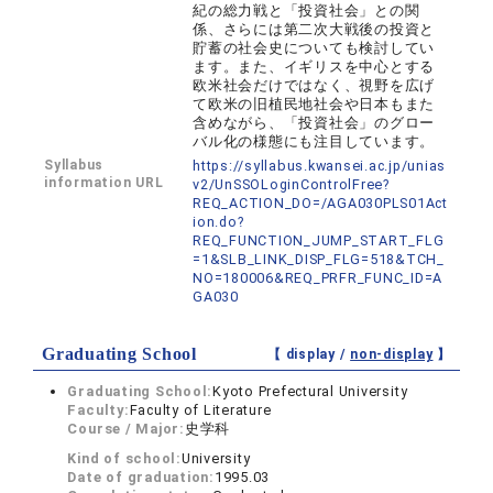
紀の総力戦と「投資社会」との関
係、さらには第二次大戦後の投資と
貯蓄の社会史についても検討してい
ます。また、イギリスを中心とする
欧米社会だけではなく、視野を広げ
て欧米の旧植民地社会や日本もまた
含めながら、「投資社会」のグロー
バル化の様態にも注目しています。
Syllabus
https://syllabus.kwansei.ac.jp/unias
information URL
v2/UnSSOLoginControlFree?
REQ_ACTION_DO=/AGA030PLS01Act
ion.do?
REQ_FUNCTION_JUMP_START_FLG
=1&SLB_LINK_DISP_FLG=518&TCH_
NO=180006&REQ_PRFR_FUNC_ID=A
GA030
Graduating School
【 display /
non-display
】
Graduating School:
Kyoto Prefectural University
Faculty:
Faculty of Literature
Course / Major:
史学科
Kind of school:
University
Date of graduation:
1995.03