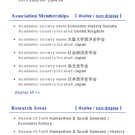
Date:
2003.09 - 2004.09
Association Memberships
【 display /
non-display
】
Academic society name:
Economic History Society
Academic country located:
United Kingdom
Academic society name:
大阪大学西洋史学会
Academic country located:
Japan
Academic society name:
社会経済史学会
Academic country located:
Japan
Academic society name:
洛北史学会
Academic country located:
Japan
Academic society name:
日本西洋史学会
Academic country located:
Japan
display all >>
Research Areas
【 display /
non-display
】
Research field:
Humanities & Social Sciences /
Economic history
Research field:
Humanities & Social Sciences / History