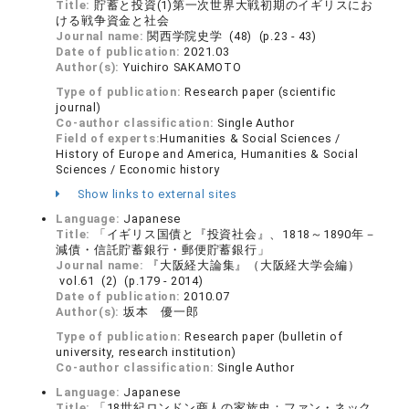
Title:
貯蓄と投資(1)第一次世界大戦初期のイギリスにお
ける戦争資金と社会
Journal name:
関西学院史学 (48) (p.23 - 43)
Date of publication:
2021.03
Author(s):
Yuichiro SAKAMOTO
Type of publication:
Research paper (scientific
journal)
Co-author classification:
Single Author
Field of experts:
Humanities & Social Sciences /
History of Europe and America, Humanities & Social
Sciences / Economic history
Show links to external sites
Language:
Japanese
Title:
「イギリス国債と『投資社会』、1818～1890年－
減債・信託貯蓄銀行・郵便貯蓄銀行」
Journal name:
『大阪経大論集』（大阪経大学会編）
vol.61 (2) (p.179 - 2014)
Date of publication:
2010.07
Author(s):
坂本 優一郎
Type of publication:
Research paper (bulletin of
university, research institution)
Co-author classification:
Single Author
Language:
Japanese
Title:
「18世紀ロンドン商人の家族史：ファン・ネック