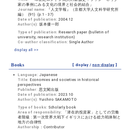
家の事例にみる文化の境界と社会的結合」
Journal name:
『人文学報』（京都大学人文科学研究所
編） (91) (p.1 - 37)
Date of publication:
2004.12
Author(s):
坂本優一郎
Type of publication:
Research paper (bulletin of
university, research institution)
Co-author classification:
Single Author
display all >>
Books
【 display /
non-display
】
Language:
Japanese
Title:
Economies and societies in historical
perspectives
Publisher:
思文閣出版
Date of publication:
2023.10
Author(s):
Yuichiro SAKAMOTO
Type of books:
Scholarly book
Area of responsibility:
「潜在的投資家」としての労働
者階級 : 第一次世界大戦下イギリスにおける総力戦体制と
地方の自律性
Authorship：
Contributor