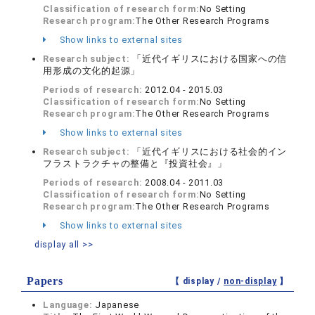
Classification of research form:
No Setting
Research program:
The Other Research Programs
Show links to external sites
Research subject:
「近代イギリスにおける国家への信
用形成の文化的起源」
Periods of research:
2012.04 - 2015.03
Classification of research form:
No Setting
Research program:
The Other Research Programs
Show links to external sites
Research subject:
「近代イギリスにおける社会的イン
フラストラクチャの整備と『投資社会』」
Periods of research:
2008.04 - 2011.03
Classification of research form:
No Setting
Research program:
The Other Research Programs
Show links to external sites
display all >>
Papers
【 display /
non-display
】
Language:
Japanese