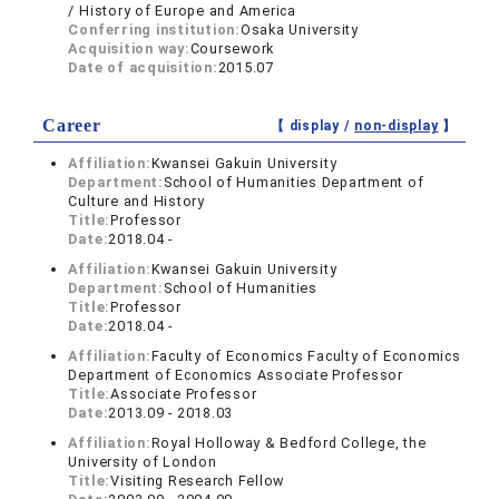
/ History of Europe and America
Conferring institution:
Osaka University
Acquisition way:
Coursework
Date of acquisition:
2015.07
Career
【 display /
non-display
】
Affiliation:
Kwansei Gakuin University
Department:
School of Humanities Department of
Culture and History
Title:
Professor
Date:
2018.04 -
Affiliation:
Kwansei Gakuin University
Department:
School of Humanities
Title:
Professor
Date:
2018.04 -
Affiliation:
Faculty of Economics Faculty of Economics
Department of Economics Associate Professor
Title:
Associate Professor
Date:
2013.09 - 2018.03
Affiliation:
Royal Holloway & Bedford College, the
University of London
Title:
Visiting Research Fellow