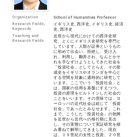
Organization
School of Humanities Professor
Research Fields,
イギリス史, 西洋史, イギリス史, 経済
Keywords
史, 西洋史
Teaching and
近世から現代にかけての西洋史研
Research Fields
究、とくにイギリス史研究を専門と
しています。人類が証券というもの
に初めて出会い、拒絶し、受け入
れ、利用し、翻弄され、なんとかそ
れを手なずけようとしてきた社会を
「投資社会」としてとらえ、その形
成史をイギリスやオランダを中心と
する空間を対象に通時的に研究して
います。ここでいう「投資社会」と
は、国家の信用を基盤にすえつつ、
投資の原理をビルトインした社会の
ことをいいます。その意味では、ヨ
ーロッパの近代社会は総じて「投資
社会」であったとみなせます。これ
まで、こうした「投資社会」の勃興
を近世から近代への移行期に見出
し、その実態について実証研究を積
み重ねて解明してきました。現在
は、１９世紀の女性と投資、２０世