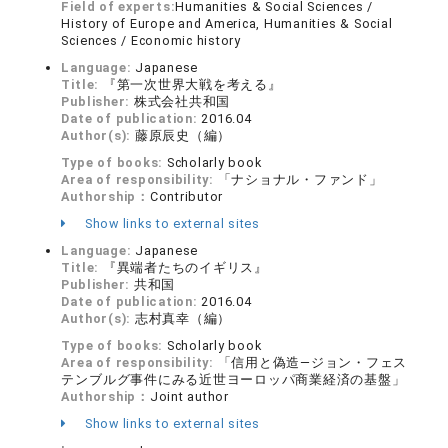
Field of experts:
Humanities & Social Sciences /
History of Europe and America, Humanities & Social
Sciences / Economic history
Language:
Japanese
Title:
『第一次世界大戦を考える』
Publisher:
株式会社共和国
Date of publication:
2016.04
Author(s):
藤原辰史（編）
Type of books:
Scholarly book
Area of responsibility:
「ナショナル・ファンド」
Authorship：
Contributor
Show links to external sites
Language:
Japanese
Title:
『異端者たちのイギリス』
Publisher:
共和国
Date of publication:
2016.04
Author(s):
志村真幸（編）
Type of books:
Scholarly book
Area of responsibility:
「信用と偽造―ジョン・フェス
テンブルグ事件にみる近世ヨーロッパ商業経済の基盤」
Authorship：
Joint author
Show links to external sites