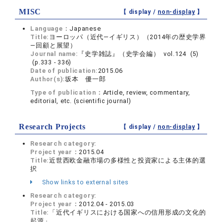
MISC
【 display /
non-display
】
Language：
Japanese
Title:
ヨーロッパ（近代―イギリス）（2014年の歴史学界
―回顧と展望）
Journal name:
『史学雑誌』（史学会編） vol.124 (5)
(p.333 - 336)
Date of publication:
2015.06
Author(s):
坂本 優一郎
Type of publication：
Article, review, commentary,
editorial, etc. (scientific journal)
Research Projects
【 display /
non-display
】
Research category:
Project year：
2015.04
Title:
近世西欧金融市場の多様性と投資家による主体的選
択
Show links to external sites
Research category:
Project year：
2012.04 - 2015.03
Title:
「近代イギリスにおける国家への信用形成の文化的
起源」