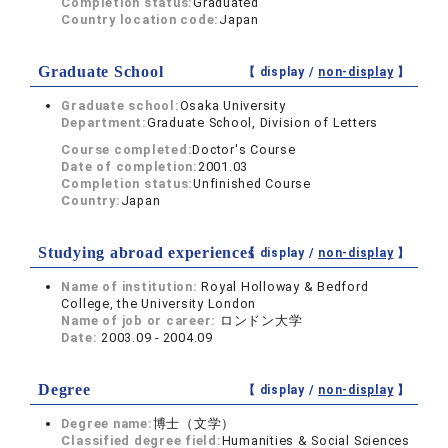
Completion status:
Graduated
Country location code:
Japan
Graduate School
【 display /
non-display
】
Graduate school:
Osaka University
Department:
Graduate School, Division of Letters
Course completed:
Doctor's Course
Date of completion:
2001.03
Completion status:
Unfinished Course
Country:
Japan
Studying abroad experiences
【 display /
non-display
】
Name of institution:
Royal Holloway & Bedford
College, the University London
Name of job or career:
ロンドン大学
Date:
2003.09 - 2004.09
Degree
【 display /
non-display
】
Degree name:
博士（文学）
Classified degree field:
Humanities & Social Sciences