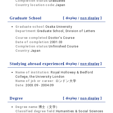
Completion status:
Graduated
Country location code:
Japan
Graduate School
【 display /
non-display
】
Graduate school:
Osaka University
Department:
Graduate School, Division of Letters
Course completed:
Doctor's Course
Date of completion:
2001.03
Completion status:
Unfinished Course
Country:
Japan
Studying abroad experiences
【 display /
non-display
】
Name of institution:
Royal Holloway & Bedford
College, the University London
Name of job or career:
ロンドン大学
Date:
2003.09 - 2004.09
Degree
【 display /
non-display
】
Degree name:
博士（文学）
Classified degree field:
Humanities & Social Sciences