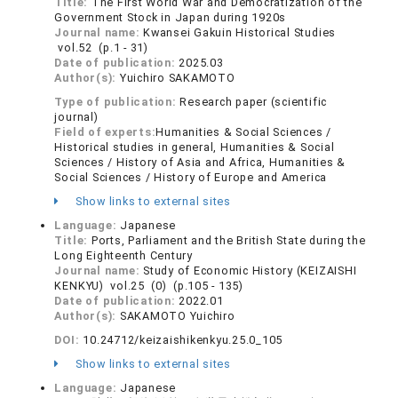
Title:
The First World War and Democratization of the
Government Stock in Japan during 1920s
Journal name:
Kwansei Gakuin Historical Studies
vol.52 (p.1 - 31)
Date of publication:
2025.03
Author(s):
Yuichiro SAKAMOTO
Type of publication:
Research paper (scientific
journal)
Field of experts:
Humanities & Social Sciences /
Historical studies in general, Humanities & Social
Sciences / History of Asia and Africa, Humanities &
Social Sciences / History of Europe and America
Show links to external sites
Language:
Japanese
Title:
Ports, Parliament and the British State during the
Long Eighteenth Century
Journal name:
Study of Economic History (KEIZAISHI
KENKYU) vol.25 (0) (p.105 - 135)
Date of publication:
2022.01
Author(s):
SAKAMOTO Yuichiro
DOI:
10.24712/keizaishikenkyu.25.0_105
Show links to external sites
Language:
Japanese