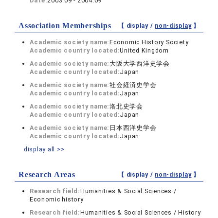
Date:
2003.09 - 2004.09
Association Memberships
【 display /
non-display
】
Academic society name:
Economic History Society
Academic country located:
United Kingdom
Academic society name:
大阪大学西洋史学会
Academic country located:
Japan
Academic society name:
社会経済史学会
Academic country located:
Japan
Academic society name:
洛北史学会
Academic country located:
Japan
Academic society name:
日本西洋史学会
Academic country located:
Japan
display all >>
Research Areas
【 display /
non-display
】
Research field:
Humanities & Social Sciences /
Economic history
Research field:
Humanities & Social Sciences / History