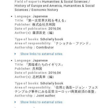
Field of experts:
Humanities & Social Sciences /
History of Europe and America, Humanities & Social
Sciences / Economic history
Language:
Japanese
Title:
『第一次世界大戦を考える』
Publisher:
株式会社共和国
Date of publication:
2016.04
Author(s):
藤原辰史（編）
Type of books:
Scholarly book
Area of responsibility:
「ナショナル・ファンド」
Authorship：
Contributor
Show links to external sites
Language:
Japanese
Title:
『異端者たちのイギリス』
Publisher:
共和国
Date of publication:
2016.04
Author(s):
志村真幸（編）
Type of books:
Scholarly book
Area of responsibility:
「信用と偽造―ジョン・フェス
テンブルグ事件にみる近世ヨーロッパ商業経済の基盤」
Authorship：
Joint author
Show links to external sites