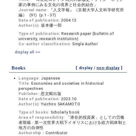
家の事例にみる文化の境界と社会的結合」
Journal name:
『人文学報』（京都大学人文科学研究所
編） (91) (p.1 - 37)
Date of publication:
2004.12
Author(s):
坂本優一郎
Type of publication:
Research paper (bulletin of
university, research institution)
Co-author classification:
Single Author
display all >>
Books
【 display /
non-display
】
Language:
Japanese
Title:
Economies and societies in historical
perspectives
Publisher:
思文閣出版
Date of publication:
2023.10
Author(s):
Yuichiro SAKAMOTO
Type of books:
Scholarly book
Area of responsibility:
「潜在的投資家」としての労働
者階級 : 第一次世界大戦下イギリスにおける総力戦体制と
地方の自律性
Authorship：
Contributor