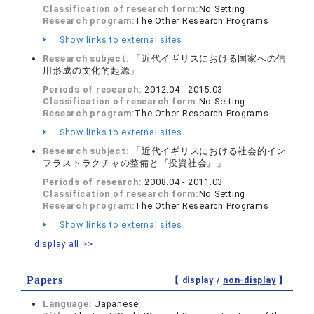
Classification of research form:
No Setting
Research program:
The Other Research Programs
Show links to external sites
Research subject:
「近代イギリスにおける国家への信
用形成の文化的起源」
Periods of research:
2012.04 - 2015.03
Classification of research form:
No Setting
Research program:
The Other Research Programs
Show links to external sites
Research subject:
「近代イギリスにおける社会的イン
フラストラクチャの整備と『投資社会』」
Periods of research:
2008.04 - 2011.03
Classification of research form:
No Setting
Research program:
The Other Research Programs
Show links to external sites
display all >>
Papers
【 display /
non-display
】
Language:
Japanese