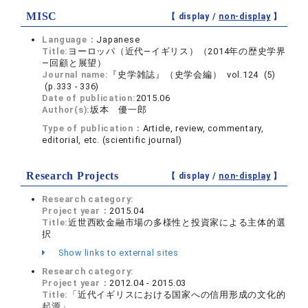
MISC
【 display /
non-display
】
Language：
Japanese
Title:
ヨーロッパ（近代―イギリス）（2014年の歴史学界
―回顧と展望）
Journal name:
『史学雑誌』（史学会編） vol.124 (5)
(p.333 - 336)
Date of publication:
2015.06
Author(s):
坂本 優一郎
Type of publication：
Article, review, commentary,
editorial, etc. (scientific journal)
Research Projects
【 display /
non-display
】
Research category:
Project year：
2015.04
Title:
近世西欧金融市場の多様性と投資家による主体的選
択
Show links to external sites
Research category:
Project year：
2012.04 - 2015.03
Title:
「近代イギリスにおける国家への信用形成の文化的
起源」