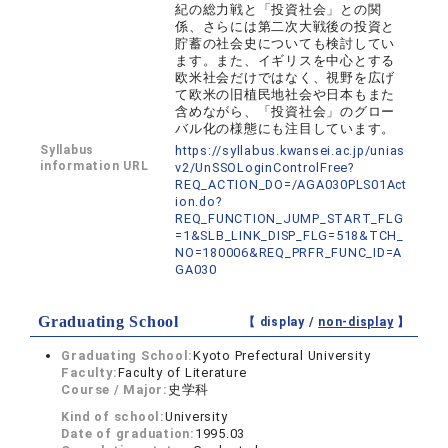
紀の総力戦と「投資社会」との関
係、さらには第二次大戦後の投資と
貯蓄の社会史についても検討してい
ます。また、イギリスを中心とする
欧米社会だけではなく、視野を広げ
て欧米の旧植民地社会や日本もまた
含めながら、「投資社会」のグロー
バル化の様態にも注目しています。
Syllabus
https://syllabus.kwansei.ac.jp/unias
information URL
v2/UnSSOLoginControlFree?
REQ_ACTION_DO=/AGA030PLS01Act
ion.do?
REQ_FUNCTION_JUMP_START_FLG
=1&SLB_LINK_DISP_FLG=518&TCH_
NO=180006&REQ_PRFR_FUNC_ID=A
GA030
Graduating School
【 display /
non-display
】
Graduating School:
Kyoto Prefectural University
Faculty:
Faculty of Literature
Course / Major:
史学科
Kind of school:
University
Date of graduation:
1995.03