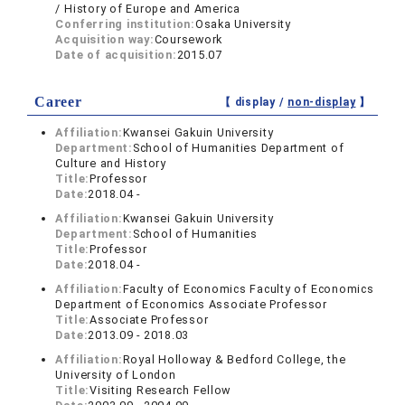
/ History of Europe and America
Conferring institution:
Osaka University
Acquisition way:
Coursework
Date of acquisition:
2015.07
Career
【 display /
non-display
】
Affiliation:
Kwansei Gakuin University
Department:
School of Humanities Department of
Culture and History
Title:
Professor
Date:
2018.04 -
Affiliation:
Kwansei Gakuin University
Department:
School of Humanities
Title:
Professor
Date:
2018.04 -
Affiliation:
Faculty of Economics Faculty of Economics
Department of Economics Associate Professor
Title:
Associate Professor
Date:
2013.09 - 2018.03
Affiliation:
Royal Holloway & Bedford College, the
University of London
Title:
Visiting Research Fellow