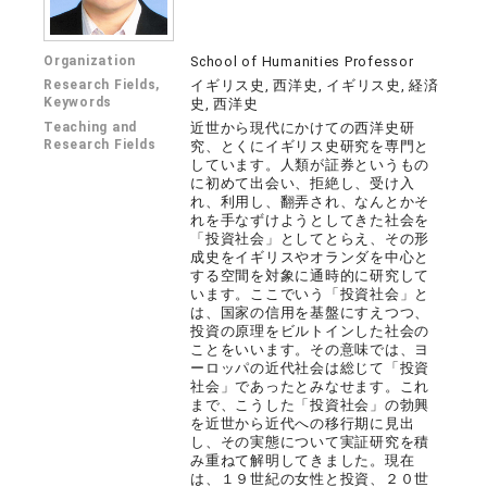
Organization
School of Humanities Professor
Research Fields,
イギリス史, 西洋史, イギリス史, 経済
Keywords
史, 西洋史
Teaching and
近世から現代にかけての西洋史研
Research Fields
究、とくにイギリス史研究を専門と
しています。人類が証券というもの
に初めて出会い、拒絶し、受け入
れ、利用し、翻弄され、なんとかそ
れを手なずけようとしてきた社会を
「投資社会」としてとらえ、その形
成史をイギリスやオランダを中心と
する空間を対象に通時的に研究して
います。ここでいう「投資社会」と
は、国家の信用を基盤にすえつつ、
投資の原理をビルトインした社会の
ことをいいます。その意味では、ヨ
ーロッパの近代社会は総じて「投資
社会」であったとみなせます。これ
まで、こうした「投資社会」の勃興
を近世から近代への移行期に見出
し、その実態について実証研究を積
み重ねて解明してきました。現在
は、１９世紀の女性と投資、２０世