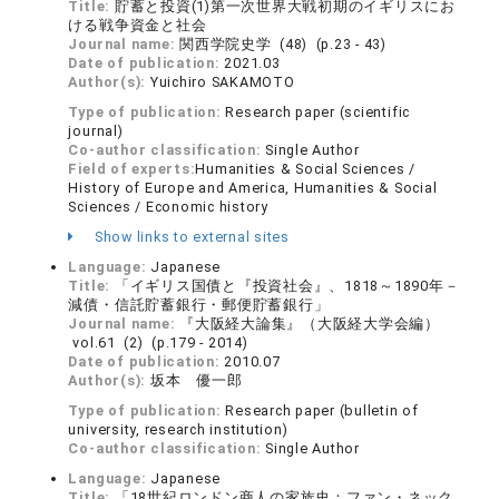
Title:
貯蓄と投資(1)第一次世界大戦初期のイギリスにお
ける戦争資金と社会
Journal name:
関西学院史学 (48) (p.23 - 43)
Date of publication:
2021.03
Author(s):
Yuichiro SAKAMOTO
Type of publication:
Research paper (scientific
journal)
Co-author classification:
Single Author
Field of experts:
Humanities & Social Sciences /
History of Europe and America, Humanities & Social
Sciences / Economic history
Show links to external sites
Language:
Japanese
Title:
「イギリス国債と『投資社会』、1818～1890年－
減債・信託貯蓄銀行・郵便貯蓄銀行」
Journal name:
『大阪経大論集』（大阪経大学会編）
vol.61 (2) (p.179 - 2014)
Date of publication:
2010.07
Author(s):
坂本 優一郎
Type of publication:
Research paper (bulletin of
university, research institution)
Co-author classification:
Single Author
Language:
Japanese
Title:
「18世紀ロンドン商人の家族史：ファン・ネック