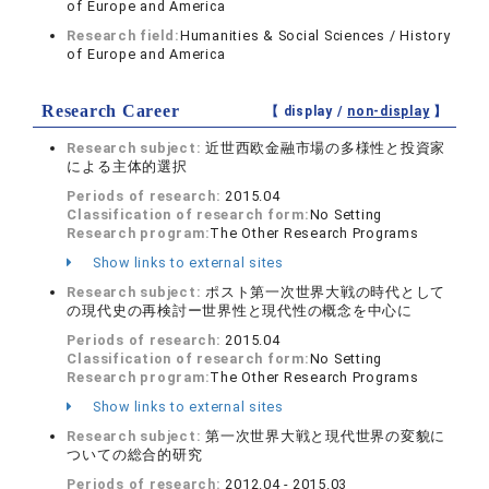
of Europe and America
Research field:
Humanities & Social Sciences / History
of Europe and America
Research Career
【 display /
non-display
】
Research subject:
近世西欧金融市場の多様性と投資家
による主体的選択
Periods of research:
2015.04
Classification of research form:
No Setting
Research program:
The Other Research Programs
Show links to external sites
Research subject:
ポスト第一次世界大戦の時代として
の現代史の再検討ー世界性と現代性の概念を中心に
Periods of research:
2015.04
Classification of research form:
No Setting
Research program:
The Other Research Programs
Show links to external sites
Research subject:
第一次世界大戦と現代世界の変貌に
ついての総合的研究
Periods of research:
2012.04 - 2015.03