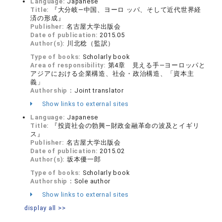
Language:
Japanese
Title:
『大分岐―中国、ヨーロ ッパ、そして近代世界経
済の形成』
Publisher:
名古屋大学出版会
Date of publication:
2015.05
Author(s):
川北稔（監訳）
Type of books:
Scholarly book
Area of responsibility:
第4章 見える手―ヨーロッパと
アジアにおける企業構造、社会・政治構造、「資本主
義」
Authorship：
Joint translator
Show links to external sites
Language:
Japanese
Title:
『投資社会の勃興―財政金融革命の波及とイギリ
ス』
Publisher:
名古屋大学出版会
Date of publication:
2015.02
Author(s):
坂本優一郎
Type of books:
Scholarly book
Authorship：
Sole author
Show links to external sites
display all >>