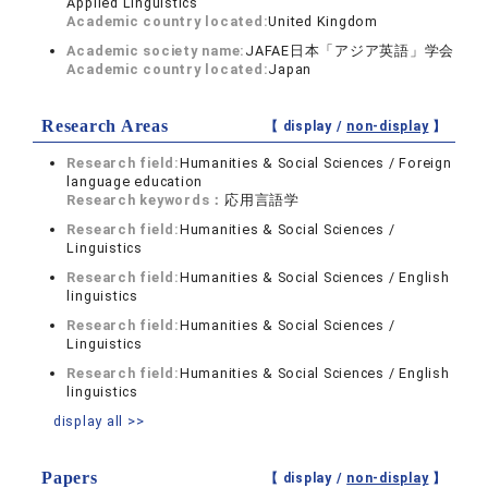
Applied Linguistics
Academic country located:
United Kingdom
Academic society name:
JAFAE日本「アジア英語」学会
Academic country located:
Japan
Research Areas
【 display /
non-display
】
Research field:
Humanities & Social Sciences / Foreign
language education
Research keywords：
応用言語学
Research field:
Humanities & Social Sciences /
Linguistics
Research field:
Humanities & Social Sciences / English
linguistics
Research field:
Humanities & Social Sciences /
Linguistics
Research field:
Humanities & Social Sciences / English
linguistics
display all >>
Papers
【 display /
non-display
】