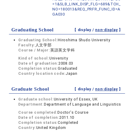
=1&SLB_LINK_DISP_FLG=689&TCH_
NO=180013&REQ_PRFR_FUNC_ID=A
GA030
Graduating School
【 display /
non-display
】
Graduating School:
Hiroshima Shudo University
Faculty:
人文学部
Course / Major:
英語英文学科
Kind of school:
University
Date of graduation:
2008.03
Completion status:
Graduated
Country location code:
Japan
Graduate School
【 display /
non-display
】
Graduate school:
University of Essex, UK
Department:
Department of Language and Linguistics
Course completed:
Doctor's Course
Date of completion:
2011.10
Completion status:
Completed
Country:
United Kingdom