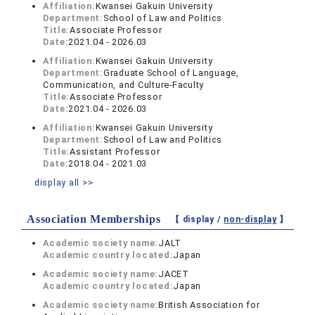
Affiliation:
Kwansei Gakuin University
Department:
School of Law and Politics
Title:
Associate Professor
Date:
2021.04 - 2026.03
Affiliation:
Kwansei Gakuin University
Department:
Graduate School of Language,
Communication, and Culture-Faculty
Title:
Associate Professor
Date:
2021.04 - 2026.03
Affiliation:
Kwansei Gakuin University
Department:
School of Law and Politics
Title:
Assistant Professor
Date:
2018.04 - 2021.03
display all >>
Association Memberships
【 display /
non-display
】
Academic society name:
JALT
Academic country located:
Japan
Academic society name:
JACET
Academic country located:
Japan
Academic society name:
British Association for