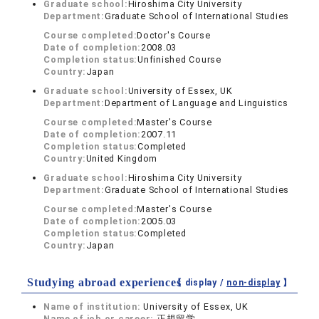
Graduate school:
Hiroshima City University
Department:
Graduate School of International Studies
Course completed:
Doctor's Course
Date of completion:
2008.03
Completion status:
Unfinished Course
Country:
Japan
Graduate school:
University of Essex, UK
Department:
Department of Language and Linguistics
Course completed:
Master's Course
Date of completion:
2007.11
Completion status:
Completed
Country:
United Kingdom
Graduate school:
Hiroshima City University
Department:
Graduate School of International Studies
Course completed:
Master's Course
Date of completion:
2005.03
Completion status:
Completed
Country:
Japan
Studying abroad experiences
【 display /
non-display
】
Name of institution:
University of Essex, UK
Name of job or career:
正規留学