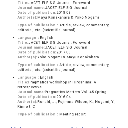
Title:
JACET ELF SIG Journal: Foreword
Journal name:
JACET ELF SIG Journal
Date of publication:
2018.03
Author(s):
Mayu Konakahara & Yoko Nogami
Type of publication：
Article, review, commentary,
editorial, etc. (scientific journal)
Language：
English
Title:
JACET ELF SIG Journal: Foreword
Journal name:
JACET ELF SIG Journal
Date of publication:
2017.03
Author(s):
Yoko Nogami & Mayu Konakahara
Type of publication：
Article, review, commentary,
editorial, etc. (scientific journal)
Language：
English
Title:
Pragmatics workshop in Hiroshima: A
retrospective
Journal name:
Pragmatics Matters Vol. 45 Spring
Date of publication:
2016.04
Author(s):
Ronald, J., Fujimura-Wilson, K., Nogami, Y.,
Rinnert, C
Type of publication：
Meeting report