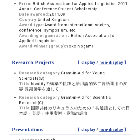
Prize:
British Association for Applied Linguistics 2011
Annual Conference Student Scholarship
Date awarded:
2011.09
Country:
United Kingdom
Award type:
Award from international society,
conference, symposium, etc.
Awarding organization：
British Association for
Applied Linguistics
Award-winner (group):
Yoko Nogami
Research Projects
【 display /
non-display
】
Research category:
Grant-in-Aid for Young
Scientists(B)
Title:
Identityの構築の軌跡と語用論的第二言語運用の変
容:長期留学を通して
Research category:
Grant-in-Aid for Scientific
Research(C)
Title:
国際共修カリキュラムのための「共通語としての日
本語・英語」使用実態・意識の調査
Presentations
【 display /
non-display
】