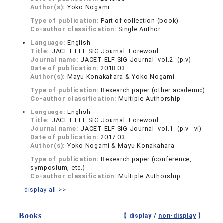
Author(s):
Yoko Nogami
Type of publication:
Part of collection (book)
Co-author classification:
Single Author
Language:
English
Title:
JACET ELF SIG Journal: Foreword
Journal name:
JACET ELF SIG Journal vol.2 (p.ⅴ)
Date of publication:
2018.03
Author(s):
Mayu Konakahara & Yoko Nogami
Type of publication:
Research paper (other academic)
Co-author classification:
Multiple Authorship
Language:
English
Title:
JACET ELF SIG Journal: Foreword
Journal name:
JACET ELF SIG Journal vol.1 (p.ⅴ - ⅵ)
Date of publication:
2017.03
Author(s):
Yoko Nogami & Mayu Konakahara
Type of publication:
Research paper (conference,
symposium, etc.)
Co-author classification:
Multiple Authorship
display all >>
Books
【 display /
non-display
】