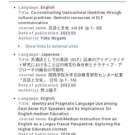
Language:
English
Title:
Co-constructing transcultural identities through
cultural practices: Semiotic resources in ELF
communication
Journal name:
言語と文化 vol.28 (p.1 - 20)
Date of publication:
2025.03
Author(s):
Yoko Nogami
Show links to external sites
Language:
Japanese
Title:
共通語としての英語（ELF）話者のアイデンティテ
ィ研究におけることばの相互行為分析とナラティブ・ア
プローチの融合の可能性
Journal name:
関西学院大学言語教育研究センター紀要
『言語と文化』 (25) (p.1 - 16)
Date of publication:
2022.03
Author(s):
野上陽子
Language:
English
Title:
Identity and Pragmatic Language Use among
East Asian ELF Speakers and Its Implications for
English-medium Education
Journal name:
English-Medium Instruction from an
English as a Lingua Franca Perspective: Exploring the
Higher Education Context
Date of publication:
2018.06