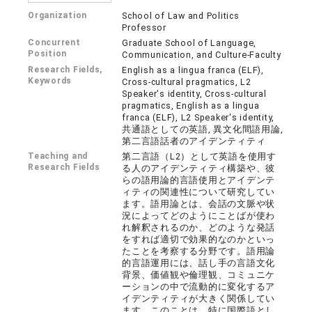
Organization
School of Law and Politics
Professor
Concurrent
Graduate School of Language,
Position
Communication, and Culture-Faculty
Research Fields,
English as a lingua franca (ELF),
Keywords
Cross-cultural pragmatics, L2
Speaker's identity, Cross-cultural
pragmatics, English as a lingua
franca (ELF), L2 Speaker's identity,
共通語としての英語, 異文化間語用論,
第二言語話者のアイデンティティ
Teaching and
第二言語（L2）として英語を使用す
Research Fields
る人のアイデンティティ構築や、彼
らの語用論的言語使用とアイデンテ
ィティの関連性について研究してい
ます。語用論とは、会話の文脈や状
況によってどのようにことばが使わ
れ解釈されるのか、どのような発話
をすれば適切で効果的なのかといっ
たことを考察する分野です。語用論
的言語運用には、話し手の言語文化
背景、価値観や倫理観、コミュニケ
ーションの中で流動的に変化するア
イデンティティが大きく関係してい
ます。このことは、特に国際語とし