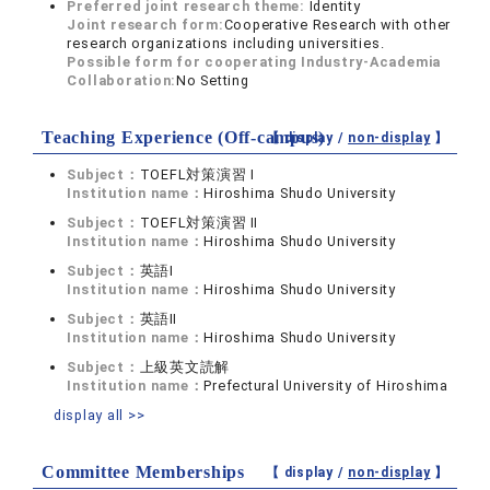
Preferred joint research theme:
Identity
Joint research form:
Cooperative Research with other
research organizations including universities.
Possible form for cooperating Industry-Academia
Collaboration:
No Setting
Teaching Experience (Off-campus)
【 display /
non-display
】
Subject：
TOEFL対策演習 Ⅰ
Institution name：
Hiroshima Shudo University
Subject：
TOEFL対策演習 Ⅱ
Institution name：
Hiroshima Shudo University
Subject：
英語Ⅰ
Institution name：
Hiroshima Shudo University
Subject：
英語Ⅱ
Institution name：
Hiroshima Shudo University
Subject：
上級英文読解
Institution name：
Prefectural University of Hiroshima
display all >>
Committee Memberships
【 display /
non-display
】