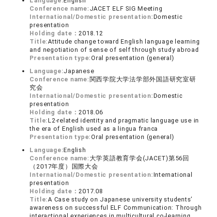
Language:
English
Conference name:
JACET ELF SIG Meeting
International/Domestic presentation:
Domestic
presentation
Holding date：
2018.12
Title:
Attitude change toward English language learning
and negotiation of sense of self through study abroad
Presentation type:
Oral presentation (general)
Language:
Japanese
Conference name:
関西学院大学法学部外国語研究室研
究会
International/Domestic presentation:
Domestic
presentation
Holding date：
2018.06
Title:
L2-related identity and pragmatic language use in
the era of English used as a lingua franca
Presentation type:
Oral presentation (general)
Language:
English
Conference name:
大学英語教育学会(JACET)第56回
（2017年度）国際大会
International/Domestic presentation:
International
presentation
Holding date：
2017.08
Title:
A Case study on Japanese university students’
awareness on successful ELF Communication: Through
interactional experiences in multicultural co-learning