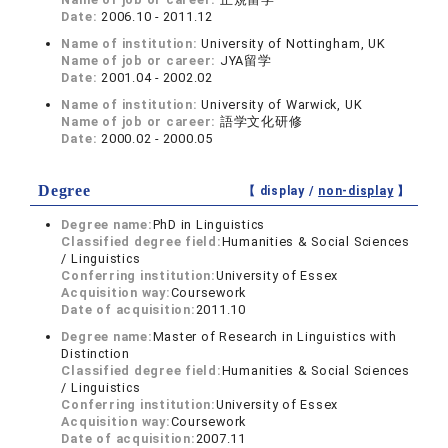
Date:
2006.10 - 2011.12
Name of institution:
University of Nottingham, UK
Name of job or career:
JYA留学
Date:
2001.04 - 2002.02
Name of institution:
University of Warwick, UK
Name of job or career:
語学文化研修
Date:
2000.02 - 2000.05
Degree
【 display /
non-display
】
Degree name:
PhD in Linguistics
Classified degree field:
Humanities & Social Sciences
/ Linguistics
Conferring institution:
University of Essex
Acquisition way:
Coursework
Date of acquisition:
2011.10
Degree name:
Master of Research in Linguistics with
Distinction
Classified degree field:
Humanities & Social Sciences
/ Linguistics
Conferring institution:
University of Essex
Acquisition way:
Coursework
Date of acquisition:
2007.11