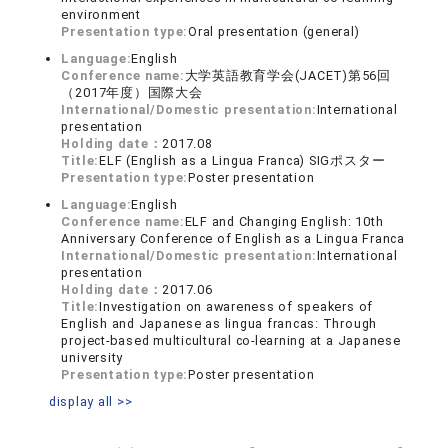
environment
Presentation type:
Oral presentation (general)
Language:
English
Conference name:
大学英語教育学会(JACET)第56回
（2017年度）国際大会
International/Domestic presentation:
International
presentation
Holding date：
2017.08
Title:
ELF (English as a Lingua Franca) SIGポスター
Presentation type:
Poster presentation
Language:
English
Conference name:
ELF and Changing English: 10th
Anniversary Conference of English as a Lingua Franca
International/Domestic presentation:
International
presentation
Holding date：
2017.06
Title:
Investigation on awareness of speakers of
English and Japanese as lingua francas: Through
project-based multicultural co-learning at a Japanese
university
Presentation type:
Poster presentation
display all >>