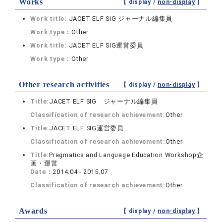
Works
【 display /
non-display
】
Work title:
JACET ELF SIG ジャーナル編集員
Work type：
Other
Work title:
JACET ELF SIG運営委員
Work type：
Other
Other research activities
【 display /
non-display
】
Title:
JACET ELF SIG ジャーナル編集員
Classification of research achievement:
Other
Title:
JACET ELF SIG運営委員
Classification of research achievement:
Other
Title:
Pragmatics and Language Education Workshop企
画・運営
Date：
2014.04 - 2015.07
Classification of research achievement:
Other
Awards
【 display /
non-display
】