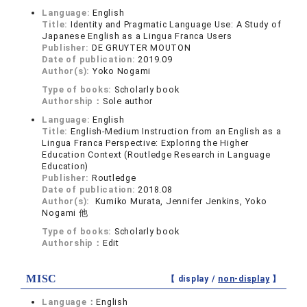
Language:
English
Title:
Identity and Pragmatic Language Use: A Study of
Japanese English as a Lingua Franca Users
Publisher:
DE GRUYTER MOUTON
Date of publication:
2019.09
Author(s):
Yoko Nogami
Type of books:
Scholarly book
Authorship：
Sole author
Language:
English
Title:
English-Medium Instruction from an English as a
Lingua Franca Perspective: Exploring the Higher
Education Context (Routledge Research in Language
Education)
Publisher:
Routledge
Date of publication:
2018.08
Author(s):
Kumiko Murata, Jennifer Jenkins, Yoko
Nogami 他
Type of books:
Scholarly book
Authorship：
Edit
MISC
【 display /
non-display
】
Language：
English