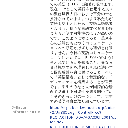
ての英語（ELF）に顕著に現れます。
現在、L2として英語を使用する人々
の数は世界人口のおよそ三分の一と
推計されています。つまり私たちが
英語を話すとしたら、英語母語話者
とよりも、様々な言語文化背景を持
つ人々と話す可能性のほうが高いの
です。このように考えると、英米中
心の規範にもとづくコミュニケーシ
ョンへの順応が必ずしも適切とは限
りません。今日の英語コミュニケー
ションにおいては、ELFがどのように
使われているかを知ること、異なる
価値観や文化を理解しそれに適応す
る国際感覚を身に付けること、そし
て「英語話者」として肯定的なアイ
デンティティを構築することが重要
です。学生のみなさんが国際的な場
面で活躍する可能性を切り開いてい
くそのきっかけの一つとして、大学
での英語教育に取り組んでいます。
Syllabus
https://syllabus.kwansei.ac.jp/unias
information URL
v2/UnSSOLoginControlFree?
REQ_ACTION_DO=/AGA030PLS01Act
ion.do?
REQ_FUNCTION_JUMP_START_FLG