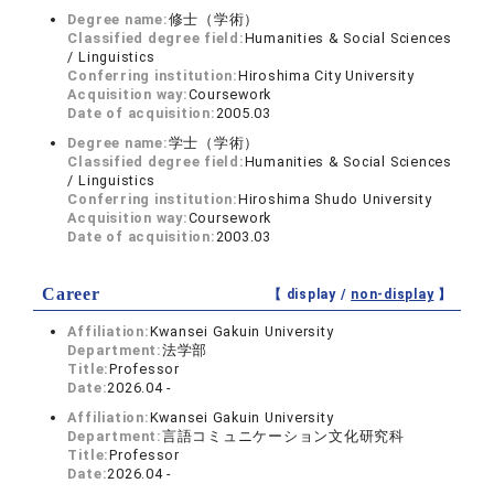
Degree name:
修士（学術）
Classified degree field:
Humanities & Social Sciences
/ Linguistics
Conferring institution:
Hiroshima City University
Acquisition way:
Coursework
Date of acquisition:
2005.03
Degree name:
学士（学術）
Classified degree field:
Humanities & Social Sciences
/ Linguistics
Conferring institution:
Hiroshima Shudo University
Acquisition way:
Coursework
Date of acquisition:
2003.03
Career
【 display /
non-display
】
Affiliation:
Kwansei Gakuin University
Department:
法学部
Title:
Professor
Date:
2026.04 -
Affiliation:
Kwansei Gakuin University
Department:
言語コミュニケーション文化研究科
Title:
Professor
Date:
2026.04 -