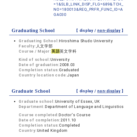
=1&SLB_LINK_DISP_FLG=689&TCH_
NO=180013&REQ_PRFR_FUNC_ID=A
GA030
Graduating School
【 display /
non-display
】
Graduating School:
Hiroshima Shudo University
Faculty:
人文学部
Course / Major:
英語
英文学科
Kind of school:
University
Date of graduation:
2008.03
Completion status:
Graduated
Country location code:
Japan
Graduate School
【 display /
non-display
】
Graduate school:
University of Essex, UK
Department:
Department of Language and Linguistics
Course completed:
Doctor's Course
Date of completion:
2011.10
Completion status:
Completed
Country:
United Kingdom