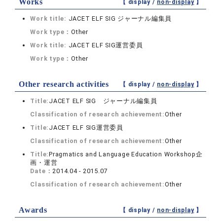
Works
【 display /
non-display
】
Work title:
JACET ELF SIG ジャーナル編集員
Work type：
Other
Work title:
JACET ELF SIG運営委員
Work type：
Other
Other research activities
【 display /
non-display
】
Title:
JACET ELF SIG ジャーナル編集員
Classification of research achievement:
Other
Title:
JACET ELF SIG運営委員
Classification of research achievement:
Other
Title:
Pragmatics and Language Education Workshop企
画・運営
Date：
2014.04 - 2015.07
Classification of research achievement:
Other
Awards
【 display /
non-display
】