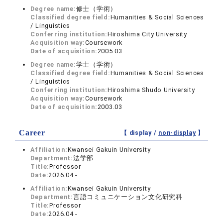
Degree name:
修士（学術）
Classified degree field:
Humanities & Social Sciences
/ Linguistics
Conferring institution:
Hiroshima City University
Acquisition way:
Coursework
Date of acquisition:
2005.03
Degree name:
学士（学術）
Classified degree field:
Humanities & Social Sciences
/ Linguistics
Conferring institution:
Hiroshima Shudo University
Acquisition way:
Coursework
Date of acquisition:
2003.03
Career
【 display /
non-display
】
Affiliation:
Kwansei Gakuin University
Department:
法学部
Title:
Professor
Date:
2026.04 -
Affiliation:
Kwansei Gakuin University
Department:
言語コミュニケーション文化研究科
Title:
Professor
Date:
2026.04 -