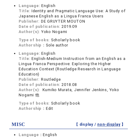
Language:
English
Title:
Identity and Pragmatic Language Use: A Study of
Japanese English as a Lingua Franca Users
Publisher:
DE GRUYTER MOUTON
Date of publication:
2019.09
Author(s):
Yoko Nogami
Type of books:
Scholarly book
Authorship：
Sole author
Language:
English
Title:
English-Medium Instruction from an English as a
Lingua Franca Perspective: Exploring the Higher
Education Context (Routledge Research in Language
Education)
Publisher:
Routledge
Date of publication:
2018.08
Author(s):
Kumiko Murata, Jennifer Jenkins, Yoko
Nogami 他
Type of books:
Scholarly book
Authorship：
Edit
MISC
【 display /
non-display
】
Language：
English