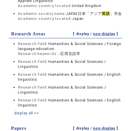
Applied Linguistics
Academic country located:
United Kingdom
Academic society name:
JAFAE日本「アジア
英語
」学会
Academic country located:
Japan
Research Areas
【 display /
non-display
】
Research field:
Humanities & Social Sciences / Foreign
language education
Research keywords：
応用言語学
Research field:
Humanities & Social Sciences /
Linguistics
Research field:
Humanities & Social Sciences / English
linguistics
Research field:
Humanities & Social Sciences /
Linguistics
Research field:
Humanities & Social Sciences / English
linguistics
display all >>
Papers
【 display /
non-display
】