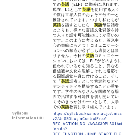
ての
英語
（ELF）に顕著に現れます。
現在、L2として
英語
を使用する人々
の数は世界人口のおよそ三分の一と
推計されています。つまり私たちが
英語
を話すとしたら、
英語
母語話者
とよりも、様々な言語文化背景を持
つ人々と話す可能性のほうが高いの
です。このように考えると、英米中
心の規範にもとづくコミュニケーシ
ョンへの順応が必ずしも適切とは限
りません。今日の
英語
コミュニケー
ションにおいては、ELFがどのように
使われているかを知ること、異なる
価値観や文化を理解しそれに適応す
る国際感覚を身に付けること、そし
て「
英語
話者」として肯定的なアイ
デンティティを構築することが重要
です。学生のみなさんが国際的な場
面で活躍する可能性を切り開いてい
くそのきっかけの一つとして、大学
での
英語
教育に取り組んでいます。
Syllabus
https://syllabus.kwansei.ac.jp/unias
information URL
v2/UnSSOLoginControlFree?
REQ_ACTION_DO=/AGA030PLS01Act
ion.do?
REQ_FUNCTION_JUMP_START_FLG