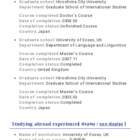
Graduate school:
Hiroshima City University
Department:
Graduate School of International Studies
Course completed:
Doctor's Course
Date of completion:
2008.03
Completion status:
Unfinished Course
Country:
Japan
Graduate school:
University of Essex, UK
Department:
Department of Language and Linguistics
Course completed:
Master's Course
Date of completion:
2007.11
Completion status:
Completed
Country:
United Kingdom
Graduate school:
Hiroshima City University
Department:
Graduate School of International Studies
Course completed:
Master's Course
Date of completion:
2005.03
Completion status:
Completed
Country:
Japan
Studying abroad experiences
【 display /
non-display
】
Name of institution:
University of Essex, UK
Name of job or career:
正規留学