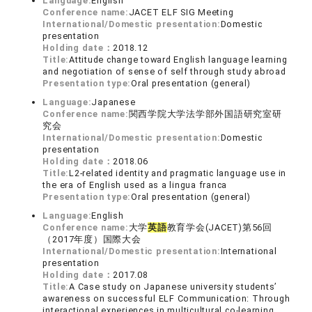
Language:
English
Conference name:
JACET ELF SIG Meeting
International/Domestic presentation:
Domestic
presentation
Holding date：
2018.12
Title:
Attitude change toward English language learning
and negotiation of sense of self through study abroad
Presentation type:
Oral presentation (general)
Language:
Japanese
Conference name:
関西学院大学法学部外国語研究室研
究会
International/Domestic presentation:
Domestic
presentation
Holding date：
2018.06
Title:
L2-related identity and pragmatic language use in
the era of English used as a lingua franca
Presentation type:
Oral presentation (general)
Language:
English
Conference name:
大学
英語
教育学会(JACET)第56回
（2017年度）国際大会
International/Domestic presentation:
International
presentation
Holding date：
2017.08
Title:
A Case study on Japanese university students’
awareness on successful ELF Communication: Through
interactional experiences in multicultural co-learning