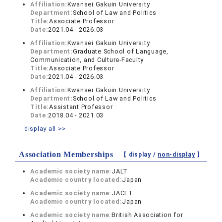
Affiliation:
Kwansei Gakuin University
Department:
School of Law and Politics
Title:
Associate Professor
Date:
2021.04 - 2026.03
Affiliation:
Kwansei Gakuin University
Department:
Graduate School of Language,
Communication, and Culture-Faculty
Title:
Associate Professor
Date:
2021.04 - 2026.03
Affiliation:
Kwansei Gakuin University
Department:
School of Law and Politics
Title:
Assistant Professor
Date:
2018.04 - 2021.03
display all >>
Association Memberships
【 display /
non-display
】
Academic society name:
JALT
Academic country located:
Japan
Academic society name:
JACET
Academic country located:
Japan
Academic society name:
British Association for