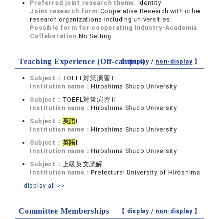
Preferred joint research theme:
Identity
Joint research form:
Cooperative Research with other
research organizations including universities.
Possible form for cooperating Industry-Academia
Collaboration:
No Setting
Teaching Experience (Off-campus)
【 display /
non-display
】
Subject：
TOEFL対策演習 Ⅰ
Institution name：
Hiroshima Shudo University
Subject：
TOEFL対策演習 Ⅱ
Institution name：
Hiroshima Shudo University
Subject：
英語
Ⅰ
Institution name：
Hiroshima Shudo University
Subject：
英語
Ⅱ
Institution name：
Hiroshima Shudo University
Subject：
上級英文読解
Institution name：
Prefectural University of Hiroshima
display all >>
Committee Memberships
【 display /
non-display
】