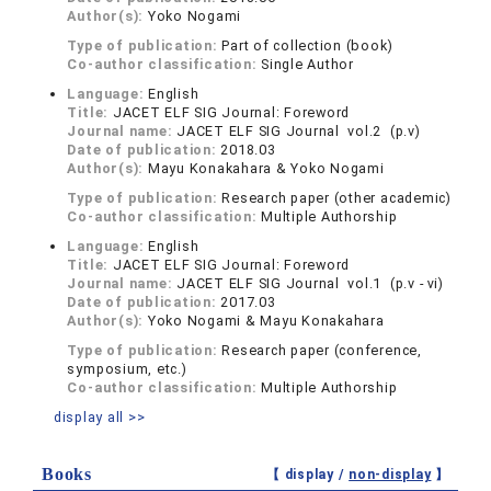
Author(s):
Yoko Nogami
Type of publication:
Part of collection (book)
Co-author classification:
Single Author
Language:
English
Title:
JACET ELF SIG Journal: Foreword
Journal name:
JACET ELF SIG Journal vol.2 (p.ⅴ)
Date of publication:
2018.03
Author(s):
Mayu Konakahara & Yoko Nogami
Type of publication:
Research paper (other academic)
Co-author classification:
Multiple Authorship
Language:
English
Title:
JACET ELF SIG Journal: Foreword
Journal name:
JACET ELF SIG Journal vol.1 (p.ⅴ - ⅵ)
Date of publication:
2017.03
Author(s):
Yoko Nogami & Mayu Konakahara
Type of publication:
Research paper (conference,
symposium, etc.)
Co-author classification:
Multiple Authorship
display all >>
Books
【 display /
non-display
】