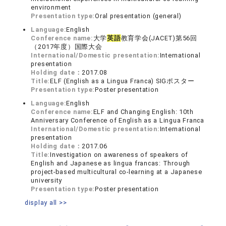
environment
Presentation type:
Oral presentation (general)
Language:
English
Conference name:
大学
英語
教育学会(JACET)第56回
（2017年度）国際大会
International/Domestic presentation:
International
presentation
Holding date：
2017.08
Title:
ELF (English as a Lingua Franca) SIGポスター
Presentation type:
Poster presentation
Language:
English
Conference name:
ELF and Changing English: 10th
Anniversary Conference of English as a Lingua Franca
International/Domestic presentation:
International
presentation
Holding date：
2017.06
Title:
Investigation on awareness of speakers of
English and Japanese as lingua francas: Through
project-based multicultural co-learning at a Japanese
university
Presentation type:
Poster presentation
display all >>