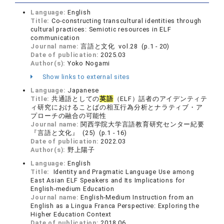
Language:
English
Title:
Co-constructing transcultural identities through
cultural practices: Semiotic resources in ELF
communication
Journal name:
言語と文化 vol.28 (p.1 - 20)
Date of publication:
2025.03
Author(s):
Yoko Nogami
Show links to external sites
Language:
Japanese
Title:
共通語としての
英語
（ELF）話者のアイデンティテ
ィ研究におけることばの相互行為分析とナラティブ・ア
プローチの融合の可能性
Journal name:
関西学院大学言語教育研究センター紀要
『言語と文化』 (25) (p.1 - 16)
Date of publication:
2022.03
Author(s):
野上陽子
Language:
English
Title:
Identity and Pragmatic Language Use among
East Asian ELF Speakers and Its Implications for
English-medium Education
Journal name:
English-Medium Instruction from an
English as a Lingua Franca Perspective: Exploring the
Higher Education Context
Date of publication:
2018.06