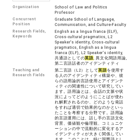
Organization
School of Law and Politics
Professor
Concurrent
Graduate School of Language,
Position
Communication, and Culture-Faculty
Research Fields,
English as a lingua franca (ELF),
Keywords
Cross-cultural pragmatics, L2
Speaker's identity, Cross-cultural
pragmatics, English as a lingua
franca (ELF), L2 Speaker's identity,
共通語としての
英語
, 異文化間語用論,
第二言語話者のアイデンティティ
Teaching and
第二言語（L2）として
英語
を使用す
Research Fields
る人のアイデンティティ構築や、彼
らの語用論的言語使用とアイデンテ
ィティの関連性について研究してい
ます。語用論とは、会話の文脈や状
況によってどのようにことばが使わ
れ解釈されるのか、どのような発話
をすれば適切で効果的なのかといっ
たことを考察する分野です。語用論
的言語運用には、話し手の言語文化
背景、価値観や倫理観、コミュニケ
ーションの中で流動的に変化するア
イデンティティが大きく関係してい
ます。このことは、特に国際語とし