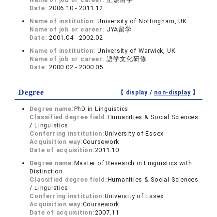
Date:
2006.10 - 2011.12
Name of institution:
University of Nottingham, UK
Name of job or career:
JYA留学
Date:
2001.04 - 2002.02
Name of institution:
University of Warwick, UK
Name of job or career:
語学文化研修
Date:
2000.02 - 2000.05
Degree
【 display /
non-display
】
Degree name:
PhD in Linguistics
Classified degree field:
Humanities & Social Sciences
/ Linguistics
Conferring institution:
University of Essex
Acquisition way:
Coursework
Date of acquisition:
2011.10
Degree name:
Master of Research in Linguistics with
Distinction
Classified degree field:
Humanities & Social Sciences
/ Linguistics
Conferring institution:
University of Essex
Acquisition way:
Coursework
Date of acquisition:
2007.11