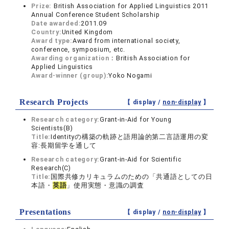
Prize:
British Association for Applied Linguistics 2011
Annual Conference Student Scholarship
Date awarded:
2011.09
Country:
United Kingdom
Award type:
Award from international society,
conference, symposium, etc.
Awarding organization：
British Association for
Applied Linguistics
Award-winner (group):
Yoko Nogami
Research Projects
【 display /
non-display
】
Research category:
Grant-in-Aid for Young
Scientists(B)
Title:
Identityの構築の軌跡と語用論的第二言語運用の変
容:長期留学を通して
Research category:
Grant-in-Aid for Scientific
Research(C)
Title:
国際共修カリキュラムのための「共通語としての日
本語・
英語
」使用実態・意識の調査
Presentations
【 display /
non-display
】