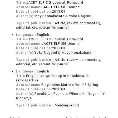
Title:
JACET ELF SIG Journal: Foreword
Journal name:
JACET ELF SIG Journal
Date of publication:
2018.03
Author(s):
Mayu Konakahara & Yoko Nogami
Type of publication：
Article, review, commentary,
editorial, etc. (scientific journal)
Language：
English
Title:
JACET ELF SIG Journal: Foreword
Journal name:
JACET ELF SIG Journal
Date of publication:
2017.03
Author(s):
Yoko Nogami & Mayu Konakahara
Type of publication：
Article, review, commentary,
editorial, etc. (scientific journal)
Language：
English
Title:
Pragmatics workshop in Hiroshima: A
retrospective
Journal name:
Pragmatics Matters Vol. 45 Spring
Date of publication:
2016.04
Author(s):
Ronald, J., Fujimura-Wilson, K., Nogami, Y.,
Rinnert, C
Type of publication：
Meeting report