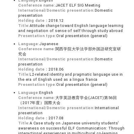
Language:
English
Conference name:
JACET ELF SIG Meeting
International/Domestic presentation:
Domestic
presentation
Holding date：
2018.12
Title:
Attitude change toward English language learning
and negotiation of sense of self through study abroad
Presentation type:
Oral presentation (general)
Language:
Japanese
Conference name:
関西学院大学法学部外国語研究室研
究会
International/Domestic presentation:
Domestic
presentation
Holding date：
2018.06
Title:
L2-related identity and pragmatic language use in
the era of English used as a lingua franca
Presentation type:
Oral presentation (general)
Language:
English
Conference name:
大学英語教育学会(JACET)第56回
（2017年度）国際大会
International/Domestic presentation:
International
presentation
Holding date：
2017.08
Title:
A Case study on Japanese university students’
awareness on successful ELF Communication: Through
interactional experiences in multicultural co-learning