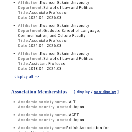
Affiliation:
Kwansei Gakuin University
Department:
School of Law and Politics
Title:
Associate Professor
Date:
2021.04 - 2026.03
Affiliation:
Kwansei Gakuin University
Department:
Graduate School of Language,
Communication, and Culture-Faculty
Title:
Associate Professor
Date:
2021.04 - 2026.03
Affiliation:
Kwansei Gakuin University
Department:
School of Law and Politics
Title:
Assistant Professor
Date:
2018.04 - 2021.03
display all >>
Association Memberships
【 display /
non-display
】
Academic society name:
JALT
Academic country located:
Japan
Academic society name:
JACET
Academic country located:
Japan
Academic society name:
British Association for