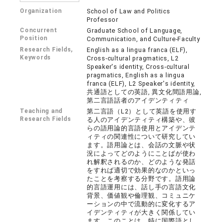
Organization
School of Law and Politics
Professor
Concurrent
Graduate School of Language,
Position
Communication, and Culture-Faculty
Research Fields,
English as a lingua franca (ELF),
Keywords
Cross-cultural pragmatics, L2
Speaker's identity, Cross-cultural
pragmatics, English as a lingua
franca (ELF), L2 Speaker's identity,
共通語としての英語, 異文化間語用論,
第二言語話者のアイデンティティ
Teaching and
第二言語（L2）として英語を使用す
Research Fields
る人のアイデンティティ構築や、彼
らの語用論的言語使用とアイデンテ
ィティの関連性について研究してい
ます。語用論とは、会話の文脈や状
況によってどのようにことばが使わ
れ解釈されるのか、どのような発話
をすれば適切で効果的なのかといっ
たことを考察する分野です。語用論
的言語運用には、話し手の言語文化
背景、価値観や倫理観、コミュニケ
ーションの中で流動的に変化するア
イデンティティが大きく関係してい
ます。このことは、特に国際語とし