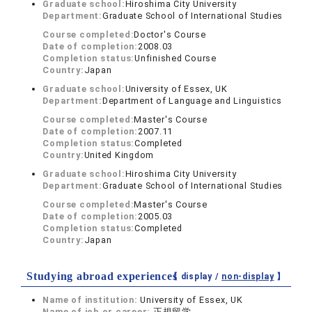
Graduate school:
Hiroshima City University
Department:
Graduate School of International Studies
Course completed:
Doctor's Course
Date of completion:
2008.03
Completion status:
Unfinished Course
Country:
Japan
Graduate school:
University of Essex, UK
Department:
Department of Language and Linguistics
Course completed:
Master's Course
Date of completion:
2007.11
Completion status:
Completed
Country:
United Kingdom
Graduate school:
Hiroshima City University
Department:
Graduate School of International Studies
Course completed:
Master's Course
Date of completion:
2005.03
Completion status:
Completed
Country:
Japan
Studying abroad experiences
【 display /
non-display
】
Name of institution:
University of Essex, UK
Name of job or career:
正規留学