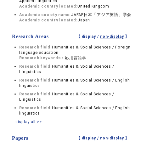
Applied Linguistics
Academic country located:
United Kingdom
Academic society name:
JAFAE日本「アジア英語」学会
Academic country located:
Japan
Research Areas
【 display /
non-display
】
Research field:
Humanities & Social Sciences / Foreign
language education
Research keywords：
応用言語学
Research field:
Humanities & Social Sciences /
Linguistics
Research field:
Humanities & Social Sciences / English
linguistics
Research field:
Humanities & Social Sciences /
Linguistics
Research field:
Humanities & Social Sciences / English
linguistics
display all >>
Papers
【 display /
non-display
】