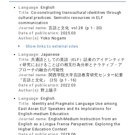
Language:
English
Title:
Co-constructing transcultural identities through
cultural practices: Semiotic resources in ELF
communication
Journal name:
言語と文化 vol.28 (p.1 - 20)
Date of publication:
2025.03
Author(s):
Yoko Nogami
Show links to external sites
Language:
Japanese
Title:
共通語としての英語（ELF）話者のアイデンティテ
ィ研究におけることばの相互行為分析とナラティブ・ア
プローチの融合の可能性
Journal name:
関西学院大学言語教育研究センター紀要
『言語と文化』 (25) (p.1 - 16)
Date of publication:
2022.03
Author(s):
野上陽子
Language:
English
Title:
Identity and Pragmatic Language Use among
East Asian ELF Speakers and Its Implications for
English-medium Education
Journal name:
English-Medium Instruction from an
English as a Lingua Franca Perspective: Exploring the
Higher Education Context
Date of publication:
2018.06