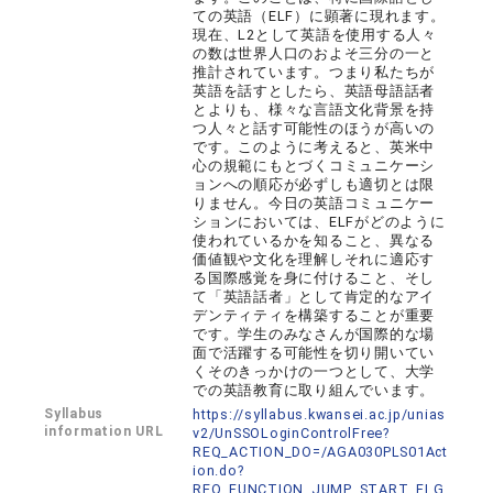
ての英語（ELF）に顕著に現れます。
現在、L2として英語を使用する人々
の数は世界人口のおよそ三分の一と
推計されています。つまり私たちが
英語を話すとしたら、英語母語話者
とよりも、様々な言語文化背景を持
つ人々と話す可能性のほうが高いの
です。このように考えると、英米中
心の規範にもとづくコミュニケーシ
ョンへの順応が必ずしも適切とは限
りません。今日の英語コミュニケー
ションにおいては、ELFがどのように
使われているかを知ること、異なる
価値観や文化を理解しそれに適応す
る国際感覚を身に付けること、そし
て「英語話者」として肯定的なアイ
デンティティを構築することが重要
です。学生のみなさんが国際的な場
面で活躍する可能性を切り開いてい
くそのきっかけの一つとして、大学
での英語教育に取り組んでいます。
Syllabus
https://syllabus.kwansei.ac.jp/unias
information URL
v2/UnSSOLoginControlFree?
REQ_ACTION_DO=/AGA030PLS01Act
ion.do?
REQ_FUNCTION_JUMP_START_FLG