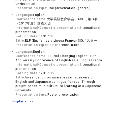
environment
Presentation type:
Oral presentation (general)
Language:
English
Conference name:
大学英語教育学会(JACET)第56回
（2017年度）国際大会
International/Domestic presentation:
International
presentation
Holding date：
2017.08
Title:
ELF (English as a Lingua Franca) SIGポスター
Presentation type:
Poster presentation
Language:
English
Conference name:
ELF and Changing English: 10th
Anniversary Conference of English as a Lingua Franca
International/Domestic presentation:
International
presentation
Holding date：
2017.06
Title:
Investigation on awareness of speakers of
English and Japanese as lingua francas: Through
project-based multicultural co-learning at a Japanese
university
Presentation type:
Poster presentation
display all >>