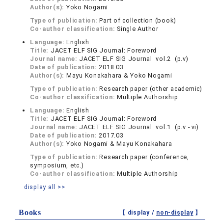
Author(s):
Yoko Nogami
Type of publication:
Part of collection (book)
Co-author classification:
Single Author
Language:
English
Title:
JACET ELF SIG Journal: Foreword
Journal name:
JACET ELF SIG Journal vol.2 (p.ⅴ)
Date of publication:
2018.03
Author(s):
Mayu Konakahara & Yoko Nogami
Type of publication:
Research paper (other academic)
Co-author classification:
Multiple Authorship
Language:
English
Title:
JACET ELF SIG Journal: Foreword
Journal name:
JACET ELF SIG Journal vol.1 (p.ⅴ - ⅵ)
Date of publication:
2017.03
Author(s):
Yoko Nogami & Mayu Konakahara
Type of publication:
Research paper (conference,
symposium, etc.)
Co-author classification:
Multiple Authorship
display all >>
Books
【 display /
non-display
】