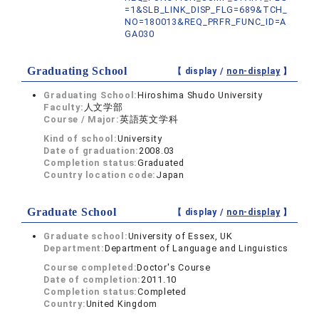
=1&SLB_LINK_DISP_FLG=689&TCH_
NO=180013&REQ_PRFR_FUNC_ID=A
GA030
Graduating School
【 display /
non-display
】
Graduating School:
Hiroshima Shudo University
Faculty:
人文学部
Course / Major:
英語英文学科
Kind of school:
University
Date of graduation:
2008.03
Completion status:
Graduated
Country location code:
Japan
Graduate School
【 display /
non-display
】
Graduate school:
University of Essex, UK
Department:
Department of Language and Linguistics
Course completed:
Doctor's Course
Date of completion:
2011.10
Completion status:
Completed
Country:
United Kingdom