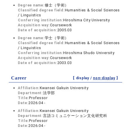
Degree name:
修士（学術）
Classified degree field:
Humanities & Social Sciences
/ Linguistics
Conferring institution:
Hiroshima City University
Acquisition way:
Coursework
Date of acquisition:
2005.03
Degree name:
学士（学術）
Classified degree field:
Humanities & Social Sciences
/ Linguistics
Conferring institution:
Hiroshima Shudo University
Acquisition way:
Coursework
Date of acquisition:
2003.03
Career
【 display /
non-display
】
Affiliation:
Kwansei Gakuin University
Department:
法学部
Title:
Professor
Date:
2026.04 -
Affiliation:
Kwansei Gakuin University
Department:
言語コミュニケーション文化研究科
Title:
Professor
Date:
2026.04 -