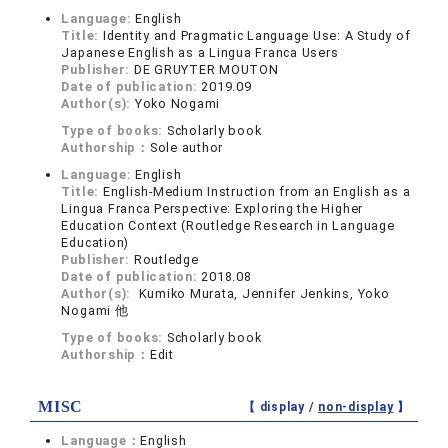
Language:
English
Title:
Identity and Pragmatic Language Use: A Study of
Japanese English as a Lingua Franca Users
Publisher:
DE GRUYTER MOUTON
Date of publication:
2019.09
Author(s):
Yoko Nogami
Type of books:
Scholarly book
Authorship：
Sole author
Language:
English
Title:
English-Medium Instruction from an English as a
Lingua Franca Perspective: Exploring the Higher
Education Context (Routledge Research in Language
Education)
Publisher:
Routledge
Date of publication:
2018.08
Author(s):
Kumiko Murata, Jennifer Jenkins, Yoko
Nogami 他
Type of books:
Scholarly book
Authorship：
Edit
MISC
【 display /
non-display
】
Language：
English