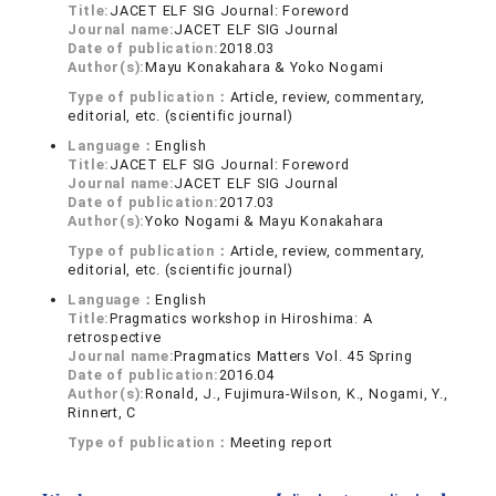
Title:
JACET ELF SIG Journal: Foreword
Journal name:
JACET ELF SIG Journal
Date of publication:
2018.03
Author(s):
Mayu Konakahara & Yoko Nogami
Type of publication：
Article, review, commentary,
editorial, etc. (scientific journal)
Language：
English
Title:
JACET ELF SIG Journal: Foreword
Journal name:
JACET ELF SIG Journal
Date of publication:
2017.03
Author(s):
Yoko Nogami & Mayu Konakahara
Type of publication：
Article, review, commentary,
editorial, etc. (scientific journal)
Language：
English
Title:
Pragmatics workshop in Hiroshima: A
retrospective
Journal name:
Pragmatics Matters Vol. 45 Spring
Date of publication:
2016.04
Author(s):
Ronald, J., Fujimura-Wilson, K., Nogami, Y.,
Rinnert, C
Type of publication：
Meeting report