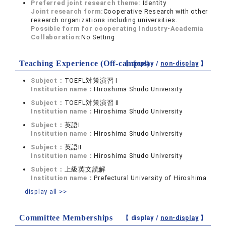
Preferred joint research theme:
Identity
Joint research form:
Cooperative Research with other
research organizations including universities.
Possible form for cooperating Industry-Academia
Collaboration:
No Setting
Teaching Experience (Off-campus)
【 display /
non-display
】
Subject：
TOEFL対策演習 Ⅰ
Institution name：
Hiroshima Shudo University
Subject：
TOEFL対策演習 Ⅱ
Institution name：
Hiroshima Shudo University
Subject：
英語Ⅰ
Institution name：
Hiroshima Shudo University
Subject：
英語Ⅱ
Institution name：
Hiroshima Shudo University
Subject：
上級英文読解
Institution name：
Prefectural University of Hiroshima
display all >>
Committee Memberships
【 display /
non-display
】