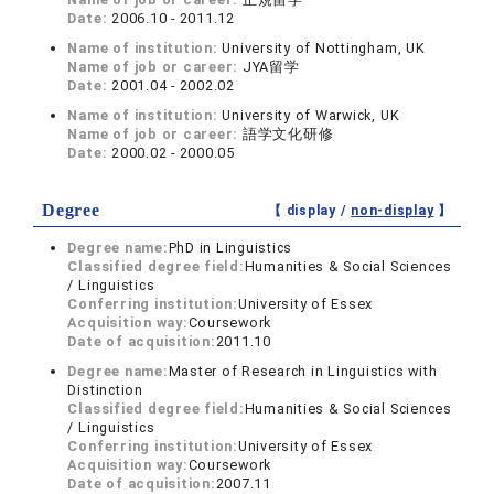
Date:
2006.10 - 2011.12
Name of institution:
University of Nottingham, UK
Name of job or career:
JYA留学
Date:
2001.04 - 2002.02
Name of institution:
University of Warwick, UK
Name of job or career:
語学文化研修
Date:
2000.02 - 2000.05
Degree
【 display /
non-display
】
Degree name:
PhD in Linguistics
Classified degree field:
Humanities & Social Sciences
/ Linguistics
Conferring institution:
University of Essex
Acquisition way:
Coursework
Date of acquisition:
2011.10
Degree name:
Master of Research in Linguistics with
Distinction
Classified degree field:
Humanities & Social Sciences
/ Linguistics
Conferring institution:
University of Essex
Acquisition way:
Coursework
Date of acquisition:
2007.11