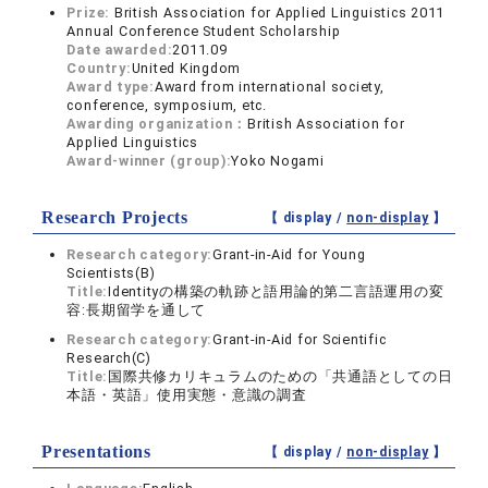
Prize:
British Association for Applied Linguistics 2011
Annual Conference Student Scholarship
Date awarded:
2011.09
Country:
United Kingdom
Award type:
Award from international society,
conference, symposium, etc.
Awarding organization：
British Association for
Applied Linguistics
Award-winner (group):
Yoko Nogami
Research Projects
【 display /
non-display
】
Research category:
Grant-in-Aid for Young
Scientists(B)
Title:
Identityの構築の軌跡と語用論的第二言語運用の変
容:長期留学を通して
Research category:
Grant-in-Aid for Scientific
Research(C)
Title:
国際共修カリキュラムのための「共通語としての日
本語・英語」使用実態・意識の調査
Presentations
【 display /
non-display
】