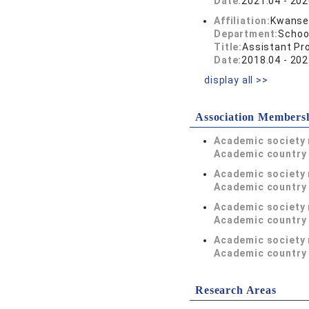
Date:
2021.04 - 202
Affiliation:
Kwansei
Department:
School
Title:
Assistant Pr
Date:
2018.04 - 202
display all >>
Association Members
Academic society
Academic country 
Academic society
Academic country 
Academic society
Academic country 
Academic society
Academic country 
Research Areas