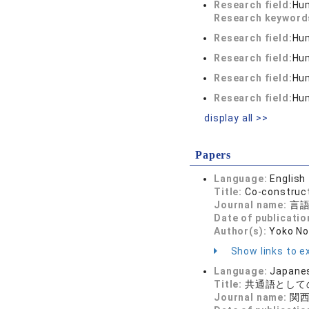
Research field:
Hum
Research keywor
Research field:
Hum
Research field:
Hum
Research field:
Hum
Research field:
Hum
display all >>
Papers
Language:
English
Title:
Co-construct
Journal name:
言語と
Date of publicatio
Author(s):
Yoko N
Show links to ex
Language:
Japane
Title:
共通語として
Journal name:
関西