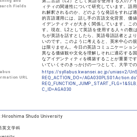
ching and
第二言語（L2）として英語を使用する人のア
earch Fields
ィティの関連性について研究しています。語
れ解釈されるのか、どのような発話をすれば
的言語運用には、話し手の言語文化背景、価
イデンティティが大きく関係しています。この
す。現在、L2として英語を使用する人々の数
ちが英語を話すとしたら、英語母語話者とよ
いのです。このように考えると、英米中心の
は限りません。今日の英語コミュニケーション
異なる価値観や文化を理解しそれに適応する
なアイデンティティを構築することが重要で
いていくそのきっかけの一つとして、大学で
labus
https://syllabus.kwansei.ac.jp/uniasv2/U
ormation URL
REQ_ACTION_DO=/AGA030PLS01Action.do
REQ_FUNCTION_JUMP_START_FLG=1&SLB
C_ID=AGA030
:
Hiroshima Shudo University
語英文学科
versity