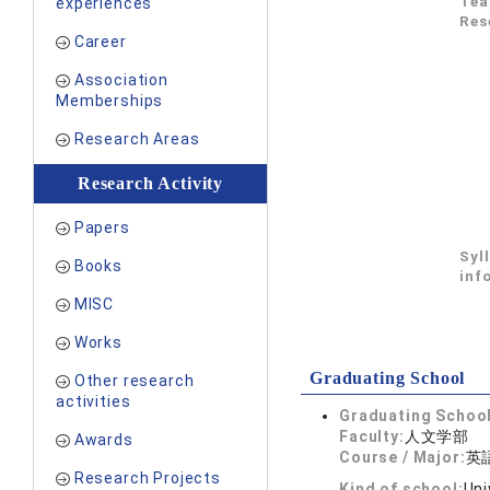
Tea
experiences
Res
Career
Association
Memberships
Research Areas
Research Activity
Papers
Syl
Books
inf
MISC
Works
Graduating School
Other research
activities
Graduating School
Faculty:
人文学部
Awards
Course / Major:
英
Research Projects
Kind of school:
Uni