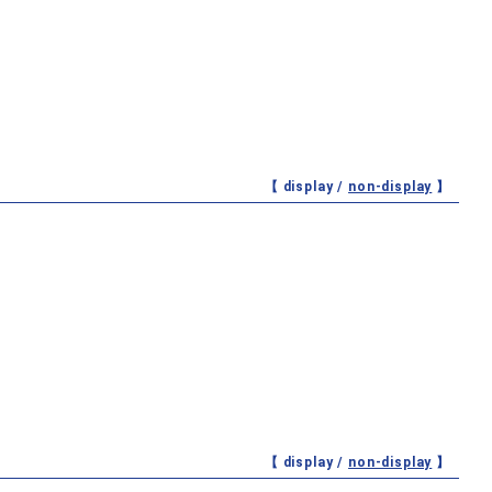
【 display /
non-display
】
【 display /
non-display
】