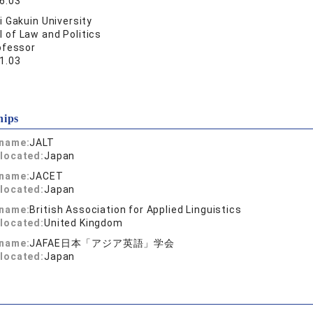
6.03
 Gakuin University
 of Law and Politics
ofessor
1.03
hips
 name:
JALT
located:
Japan
 name:
JACET
located:
Japan
 name:
British Association for Applied Linguistics
located:
United Kingdom
 name:
JAFAE日本「アジア英語」学会
located:
Japan