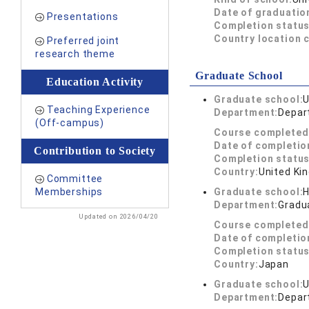
Date of graduatio
Presentations
Completion status
Country location 
Preferred joint
research theme
Graduate School
Education Activity
Graduate school:
U
Teaching Experience
Department:
Depar
(Off-campus)
Course completed
Date of completio
Contribution to Society
Completion status
Country:
United Ki
Committee
Memberships
Graduate school:
H
Department:
Gradua
Updated on 2026/04/20
Course completed
Date of completio
Completion status
Country:
Japan
Graduate school:
U
Department:
Depar