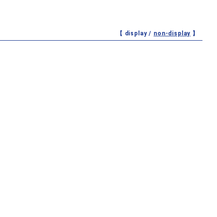
【 display /
non-display
】