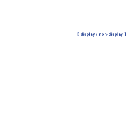
【 display /
non-display
】