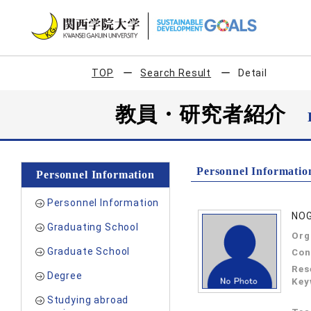
TOP
Search Result
Detail
教員・研究者紹介
Personnel Informatio
Personnel Information
Personnel Information
NOG
Graduating School
Org
Graduate School
Con
Res
Degree
Key
Studying abroad