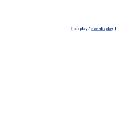
【 display /
non-display
】