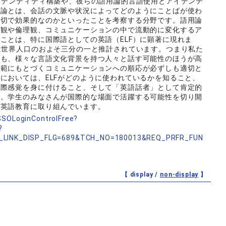
イデンティティ構築や、彼らの語用論的言語使用とアイデンテ
用論とは、会話の文脈や状況によってどのようにことばが使わ
適切で効果的なのかといったことを考察する分野です。語用論
値観や倫理観、コミュニケーションの中で流動的に変化するア
ことは、特に国際語としての英語（ELF）に顕著に現れま
は世界人口のおよそ三分の一と推計されています。つまり私た
りも、様々な言語文化背景を持つ人々と話す可能性のほうが高
規範にもとづくコミュニケーションへの順応が必ずしも適切と
においては、ELFがどのように使われているかを知ること、
国際感覚を身に付けること、そして「英語話者」として肯定的
す。学生のみなさんが国際的な場面で活躍する可能性を切り開
の英語教育に取り組んでいます。
nSSOLoginControlFree?
?
_LINK_DISP_FLG=689&TCH_NO=180013&REQ_PRFR_FUN
【 display /
non-display
】