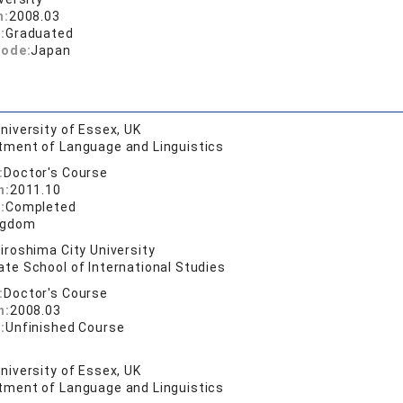
n:
2008.03
:
Graduated
code:
Japan
niversity of Essex, UK
tment of Language and Linguistics
:
Doctor's Course
n:
2011.10
:
Completed
ngdom
iroshima City University
te School of International Studies
:
Doctor's Course
n:
2008.03
:
Unfinished Course
niversity of Essex, UK
tment of Language and Linguistics