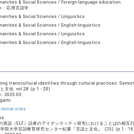
anities & Social Sciences / Foreign language education
ds：
応用言語学
anities & Social Sciences / Linguistics
anities & Social Sciences / English linguistics
anities & Social Sciences / Linguistics
anities & Social Sciences / English linguistics
ing transcultural identities through cultural practices: Semi
文化 vol.28 (p.1 - 20)
n:
2025.03
ogami
ternal sites
se
の英語（ELF）話者のアイデンティティ研究におけることばの相互
学院大学言語教育研究センター紀要『言語と文化』 (25) (p.1 - 16