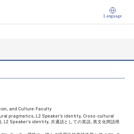
Language
on, and Culture-Faculty
ural pragmatics, L2 Speaker's identity, Cross-cultural
a (ELF), L2 Speaker's identity, 共通語としての英語, 異文化間語用