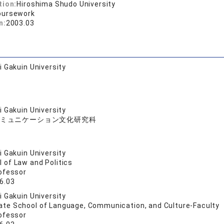
tion:
Hiroshima Shudo University
oursework
n:
2003.03
 Gakuin University
 Gakuin University
ミュニケーション文化研究科
 Gakuin University
 of Law and Politics
ofessor
6.03
 Gakuin University
ate School of Language, Communication, and Culture-Faculty
ofessor