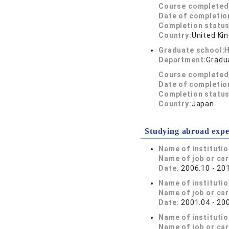
Course completed
Date of completio
Completion status
Country:
United Ki
Graduate school:
H
Department:
Gradua
Course completed
Date of completio
Completion status
Country:
Japan
Studying abroad expe
Name of instituti
Name of job or ca
Date:
2006.10 - 20
Name of instituti
Name of job or ca
Date:
2001.04 - 20
Name of instituti
Name of job or ca