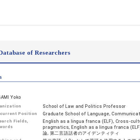
Database of Researchers
n
AMI Yoko
anization
School of Law and Politics Professor
current Position
Graduate School of Language, Communicati
earch Fields,
English as a lingua franca (ELF), Cross-cult
words
pragmatics, English as a lingua franc
論, 第二言語話者のアイデンティティ