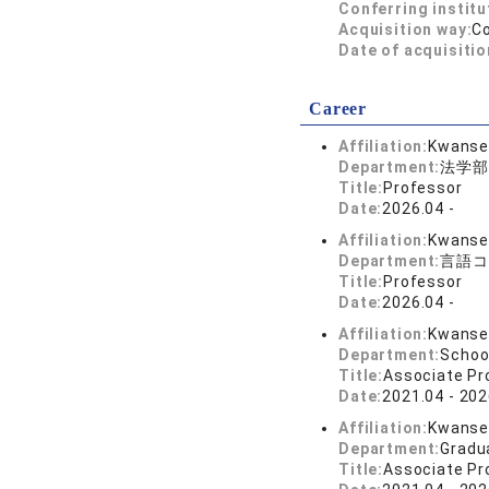
Conferring institu
Acquisition way:
C
Date of acquisitio
Career
Affiliation:
Kwansei
Department:
法学部
Title:
Professor
Date:
2026.04 -
Affiliation:
Kwansei
Department:
言語コ
Title:
Professor
Date:
2026.04 -
Affiliation:
Kwansei
Department:
School
Title:
Associate Pr
Date:
2021.04 - 202
Affiliation:
Kwansei
Department:
Gradu
Title:
Associate Pr