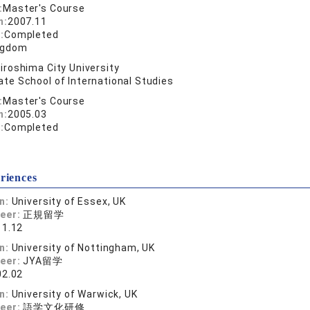
:
Master's Course
n:
2007.11
:
Completed
ngdom
iroshima City University
te School of International Studies
:
Master's Course
n:
2005.03
:
Completed
riences
on:
University of Essex, UK
reer:
正規留学
11.12
on:
University of Nottingham, UK
reer:
JYA留学
02.02
on:
University of Warwick, UK
reer:
語学文化研修