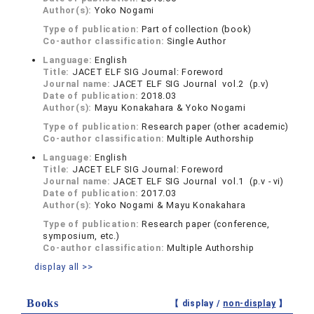
Author(s):
Yoko Nogami
Type of publication:
Part of collection (book)
Co-author classification:
Single Author
Language:
English
Title:
JACET ELF SIG Journal: Foreword
Journal name:
JACET ELF SIG Journal vol.2 (p.ⅴ)
Date of publication:
2018.03
Author(s):
Mayu Konakahara & Yoko Nogami
Type of publication:
Research paper (other academic)
Co-author classification:
Multiple Authorship
Language:
English
Title:
JACET ELF SIG Journal: Foreword
Journal name:
JACET ELF SIG Journal vol.1 (p.ⅴ - ⅵ)
Date of publication:
2017.03
Author(s):
Yoko Nogami & Mayu Konakahara
Type of publication:
Research paper (conference,
symposium, etc.)
Co-author classification:
Multiple Authorship
display all >>
Books
【 display /
non-display
】