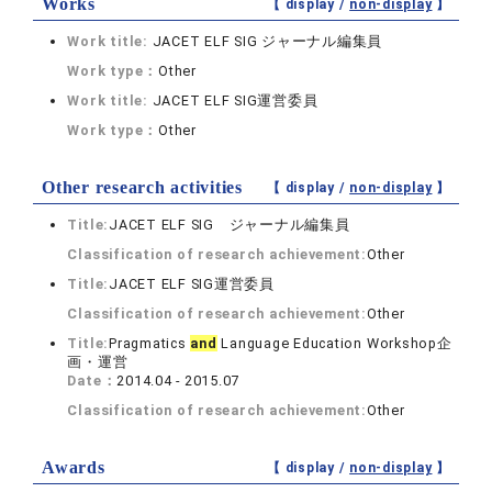
Works
【 display /
non-display
】
Work title:
JACET ELF SIG ジャーナル編集員
Work type：
Other
Work title:
JACET ELF SIG運営委員
Work type：
Other
Other research activities
【 display /
non-display
】
Title:
JACET ELF SIG ジャーナル編集員
Classification of research achievement:
Other
Title:
JACET ELF SIG運営委員
Classification of research achievement:
Other
Title:
Pragmatics
and
Language Education Workshop企
画・運営
Date：
2014.04 - 2015.07
Classification of research achievement:
Other
Awards
【 display /
non-display
】