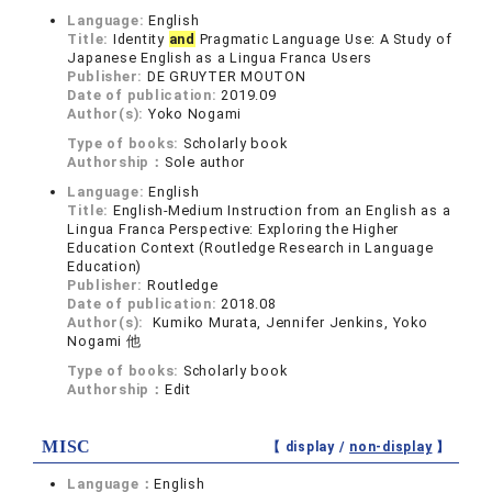
Language:
English
Title:
Identity
and
Pragmatic Language Use: A Study of
Japanese English as a Lingua Franca Users
Publisher:
DE GRUYTER MOUTON
Date of publication:
2019.09
Author(s):
Yoko Nogami
Type of books:
Scholarly book
Authorship：
Sole author
Language:
English
Title:
English-Medium Instruction from an English as a
Lingua Franca Perspective: Exploring the Higher
Education Context (Routledge Research in Language
Education)
Publisher:
Routledge
Date of publication:
2018.08
Author(s):
Kumiko Murata, Jennifer Jenkins, Yoko
Nogami 他
Type of books:
Scholarly book
Authorship：
Edit
MISC
【 display /
non-display
】
Language：
English