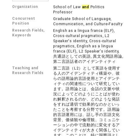
Organization
School of Law
and
Politics
Professor
Concurrent
Graduate School of Language,
Position
Communication, and Culture-Faculty
Research Fields,
English as a lingua franca (ELF),
Keywords
Cross-cultural pragmatics, L2
Speaker's identity, Cross-cultural
pragmatics, English as a lingua
franca (ELF), L2 Speaker's identity,
共通語としての英語, 異文化間語用論,
第二言語話者のアイデンティティ
Teaching and
第二言語（L2）として英語を使用す
Research Fields
る人のアイデンティティ構築や、彼
らの語用論的言語使用とアイデンテ
ィティの関連性について研究してい
ます。語用論とは、会話の文脈や状
況によってどのようにことばが使わ
れ解釈されるのか、どのような発話
をすれば適切で効果的なのかといっ
たことを考察する分野です。語用論
的言語運用には、話し手の言語文化
背景、価値観や倫理観、コミュニケ
ーションの中で流動的に変化するア
イデンティティが大きく関係してい
ます。このことは、特に国際語とし