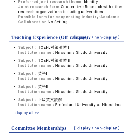
Preferred joint research theme:
Identity
Joint research form:
Cooperative Research with other
research organizations including universities.
Possible form for cooperating Industry-Academia
Collaboration:
No Setting
Teaching Experience (Off-campus)
【 display /
non-display
】
Subject：
TOEFL対策演習 Ⅰ
Institution name：
Hiroshima Shudo University
Subject：
TOEFL対策演習 Ⅱ
Institution name：
Hiroshima Shudo University
Subject：
英語Ⅰ
Institution name：
Hiroshima Shudo University
Subject：
英語Ⅱ
Institution name：
Hiroshima Shudo University
Subject：
上級英文読解
Institution name：
Prefectural University of Hiroshima
display all >>
Committee Memberships
【 display /
non-display
】