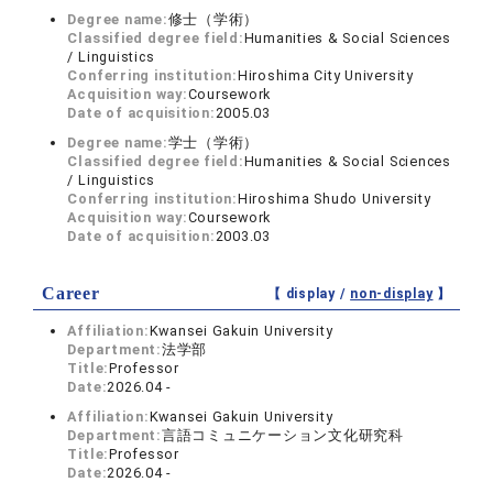
Degree name:
修士（学術）
Classified degree field:
Humanities & Social Sciences
/ Linguistics
Conferring institution:
Hiroshima City University
Acquisition way:
Coursework
Date of acquisition:
2005.03
Degree name:
学士（学術）
Classified degree field:
Humanities & Social Sciences
/ Linguistics
Conferring institution:
Hiroshima Shudo University
Acquisition way:
Coursework
Date of acquisition:
2003.03
Career
【 display /
non-display
】
Affiliation:
Kwansei Gakuin University
Department:
法学部
Title:
Professor
Date:
2026.04 -
Affiliation:
Kwansei Gakuin University
Department:
言語コミュニケーション文化研究科
Title:
Professor
Date:
2026.04 -