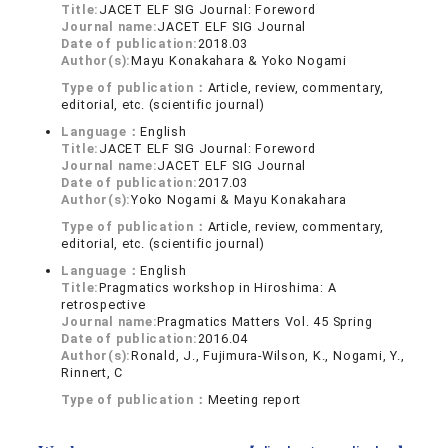
Title:
JACET ELF SIG Journal: Foreword
Journal name:
JACET ELF SIG Journal
Date of publication:
2018.03
Author(s):
Mayu Konakahara & Yoko Nogami
Type of publication：
Article, review, commentary,
editorial, etc. (scientific journal)
Language：
English
Title:
JACET ELF SIG Journal: Foreword
Journal name:
JACET ELF SIG Journal
Date of publication:
2017.03
Author(s):
Yoko Nogami & Mayu Konakahara
Type of publication：
Article, review, commentary,
editorial, etc. (scientific journal)
Language：
English
Title:
Pragmatics workshop in Hiroshima: A
retrospective
Journal name:
Pragmatics Matters Vol. 45 Spring
Date of publication:
2016.04
Author(s):
Ronald, J., Fujimura-Wilson, K., Nogami, Y.,
Rinnert, C
Type of publication：
Meeting report