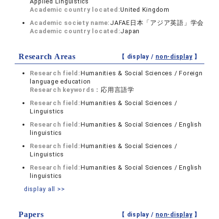
Applied Linguistics
Academic country located:
United Kingdom
Academic society name:
JAFAE日本「アジア英語」学会
Academic country located:
Japan
Research Areas
【 display /
non-display
】
Research field:
Humanities & Social Sciences / Foreign
language education
Research keywords：
応用言語学
Research field:
Humanities & Social Sciences /
Linguistics
Research field:
Humanities & Social Sciences / English
linguistics
Research field:
Humanities & Social Sciences /
Linguistics
Research field:
Humanities & Social Sciences / English
linguistics
display all >>
Papers
【 display /
non-display
】