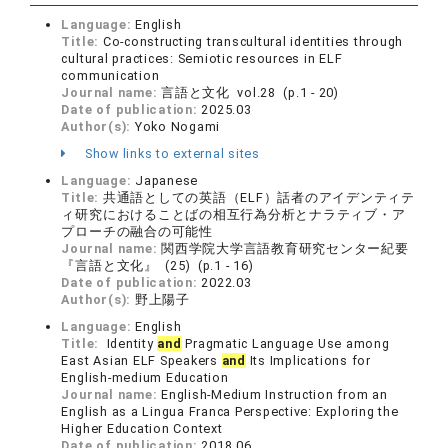
Language:
English
Title:
Co-constructing transcultural identities through
cultural practices: Semiotic resources in ELF
communication
Journal name:
言語と文化 vol.28 (p.1 - 20)
Date of publication:
2025.03
Author(s):
Yoko Nogami
Show links to external sites
Language:
Japanese
Title:
共通語としての英語（ELF）話者のアイデンティテ
ィ研究におけることばの相互行為分析とナラティブ・ア
プローチの融合の可能性
Journal name:
関西学院大学言語教育研究センター紀要
『言語と文化』 (25) (p.1 - 16)
Date of publication:
2022.03
Author(s):
野上陽子
Language:
English
Title:
Identity
and
Pragmatic Language Use among
East Asian ELF Speakers
and
Its Implications for
English-medium Education
Journal name:
English-Medium Instruction from an
English as a Lingua Franca Perspective: Exploring the
Higher Education Context
Date of publication:
2018.06