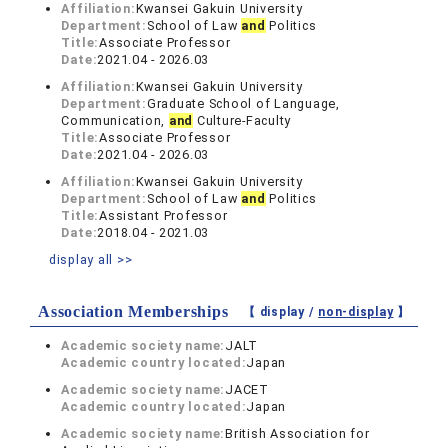
Affiliation:
Kwansei Gakuin University
Department:
School of Law
and
Politics
Title:
Associate Professor
Date:
2021.04 - 2026.03
Affiliation:
Kwansei Gakuin University
Department:
Graduate School of Language,
Communication,
and
Culture-Faculty
Title:
Associate Professor
Date:
2021.04 - 2026.03
Affiliation:
Kwansei Gakuin University
Department:
School of Law
and
Politics
Title:
Assistant Professor
Date:
2018.04 - 2021.03
display all >>
Association Memberships
【 display /
non-display
】
Academic society name:
JALT
Academic country located:
Japan
Academic society name:
JACET
Academic country located:
Japan
Academic society name:
British Association for