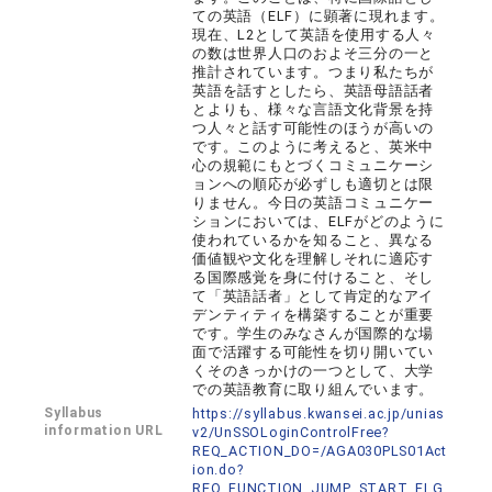
ての英語（ELF）に顕著に現れます。
現在、L2として英語を使用する人々
の数は世界人口のおよそ三分の一と
推計されています。つまり私たちが
英語を話すとしたら、英語母語話者
とよりも、様々な言語文化背景を持
つ人々と話す可能性のほうが高いの
です。このように考えると、英米中
心の規範にもとづくコミュニケーシ
ョンへの順応が必ずしも適切とは限
りません。今日の英語コミュニケー
ションにおいては、ELFがどのように
使われているかを知ること、異なる
価値観や文化を理解しそれに適応す
る国際感覚を身に付けること、そし
て「英語話者」として肯定的なアイ
デンティティを構築することが重要
です。学生のみなさんが国際的な場
面で活躍する可能性を切り開いてい
くそのきっかけの一つとして、大学
での英語教育に取り組んでいます。
Syllabus
https://syllabus.kwansei.ac.jp/unias
information URL
v2/UnSSOLoginControlFree?
REQ_ACTION_DO=/AGA030PLS01Act
ion.do?
REQ_FUNCTION_JUMP_START_FLG