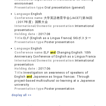
environment
Presentation type:
Oral presentation (general)
Language:
English
Conference name:
大学英語教育学会(JACET)第56回
（2017年度）国際大会
International/Domestic presentation:
International
presentation
Holding date：
2017.08
Title:
ELF (English as a Lingua Franca) SIGポスター
Presentation type:
Poster presentation
Language:
English
Conference name:
ELF
and
Changing English: 10th
Anniversary Conference of English as a Lingua Franca
International/Domestic presentation:
International
presentation
Holding date：
2017.06
Title:
Investigation on awareness of speakers of
English
and
Japanese as lingua francas: Through
project-based multicultural co-learning at a Japanese
university
Presentation type:
Poster presentation
display all >>