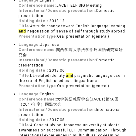
Language:
English
Conference name:
JACET ELF SIG Meeting
International/Domestic presentation:
Domestic
presentation
Holding date：
2018.12
Title:
Attitude change toward English language learning
and
negotiation of sense of self through study abroad
Presentation type:
Oral presentation (general)
Language:
Japanese
Conference name:
関西学院大学法学部外国語研究室研
究会
International/Domestic presentation:
Domestic
presentation
Holding date：
2018.06
Title:
L2-related identity
and
pragmatic language use in
the era of English used as a lingua franca
Presentation type:
Oral presentation (general)
Language:
English
Conference name:
大学英語教育学会(JACET)第56回
（2017年度）国際大会
International/Domestic presentation:
International
presentation
Holding date：
2017.08
Title:
A Case study on Japanese university students’
awareness on successful ELF Communication: Through
interactional experiences in multicultural co-learning