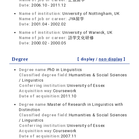
Date:
2006.10 - 2011.12
Name of institution:
University of Nottingham, UK
Name of job or career:
JYA留学
Date:
2001.04 - 2002.02
Name of institution:
University of Warwick, UK
Name of job or career:
語学文化研修
Date:
2000.02 - 2000.05
Degree
【 display /
non-display
】
Degree name:
PhD in Linguistics
Classified degree field:
Humanities & Social Sciences
/ Linguistics
Conferring institution:
University of Essex
Acquisition way:
Coursework
Date of acquisition:
2011.10
Degree name:
Master of Research in Linguistics with
Distinction
Classified degree field:
Humanities & Social Sciences
/ Linguistics
Conferring institution:
University of Essex
Acquisition way:
Coursework
Date of acquisition:
2007.11