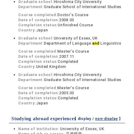
Graduate school:
Hiroshima City University
Department:
Graduate School of International Studies
Course completed:
Doctor's Course
Date of completion:
2008.03
Completion status:
Unfinished Course
Country:
Japan
Graduate school:
University of Essex, UK
Department:
Department of Language
and
Linguistics
Course completed:
Master's Course
Date of completion:
2007.11
Completion status:
Completed
Country:
United Kingdom
Graduate school:
Hiroshima City University
Department:
Graduate School of International Studies
Course completed:
Master's Course
Date of completion:
2005.03
Completion status:
Completed
Country:
Japan
Studying abroad experiences
【 display /
non-display
】
Name of institution:
University of Essex, UK
Name of job or career:
正規留学