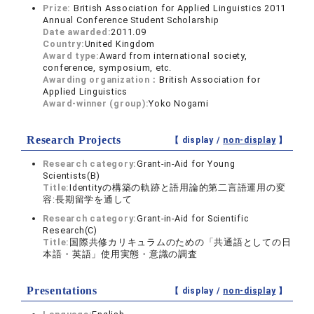
Prize:
British Association for Applied Linguistics 2011
Annual Conference Student Scholarship
Date awarded:
2011.09
Country:
United Kingdom
Award type:
Award from international society,
conference, symposium, etc.
Awarding organization：
British Association for
Applied Linguistics
Award-winner (group):
Yoko Nogami
Research Projects
【 display /
non-display
】
Research category:
Grant-in-Aid for Young
Scientists(B)
Title:
Identityの構築の軌跡と語用論的第二言語運用の変
容:長期留学を通して
Research category:
Grant-in-Aid for Scientific
Research(C)
Title:
国際共修カリキュラムのための「共通語としての日
本語・英語」使用実態・意識の調査
Presentations
【 display /
non-display
】