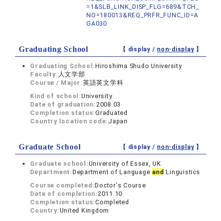
=1&SLB_LINK_DISP_FLG=689&TCH_
NO=180013&REQ_PRFR_FUNC_ID=A
GA030
Graduating School
【 display /
non-display
】
Graduating School:
Hiroshima Shudo University
Faculty:
人文学部
Course / Major:
英語英文学科
Kind of school:
University
Date of graduation:
2008.03
Completion status:
Graduated
Country location code:
Japan
Graduate School
【 display /
non-display
】
Graduate school:
University of Essex, UK
Department:
Department of Language
and
Linguistics
Course completed:
Doctor's Course
Date of completion:
2011.10
Completion status:
Completed
Country:
United Kingdom