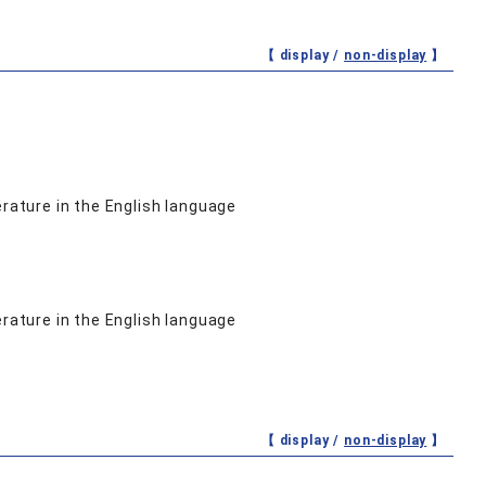
【 display /
non-display
】
erature in the English language
erature in the English language
【 display /
non-display
】