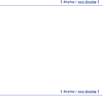
【 display /
non-display
】
【 display /
non-display
】