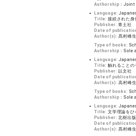
Authorship：
Joint
Language:
Japane
Title:
接続された身
Publisher:
青土社
Date of publicatio
Author(s):
髙村峰
Type of books:
Sch
Authorship：
Sole 
Language:
Japane
Title:
触れることの
Publisher:
以文社
Date of publicatio
Author(s):
高村峰
Type of books:
Sch
Authorship：
Sole 
Language:
Japane
Title:
文学理論をひ
Publisher:
北樹出
Date of publicatio
Author(s):
髙村峰