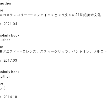
 author
se
体のメランコリー——＜フェイク＞と＜喪失＞の21世紀英米文化
n:
2021.04
生
olarly book
author
se
モダニティ――ロレンス、スティーグリッツ、ベンヤミン、メルロ
n:
2017.03
生
olarly book
author
se
らく
版
n:
2014.10
生