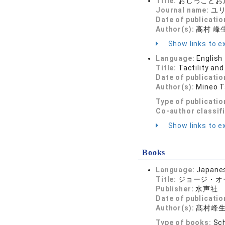
Title:
おしっことお
Journal name:
ユリイ
Date of publicatio
Author(s):
高村 峰
Show links to ex
Language:
English
Title:
Tactility an
Date of publicatio
Author(s):
Mineo 
Type of publicatio
Co-author classif
Show links to ex
Books
Language:
Japane
Title:
ジョージ・オ
Publisher:
水声社
Date of publicatio
Author(s):
髙村峰
Type of books:
Sch