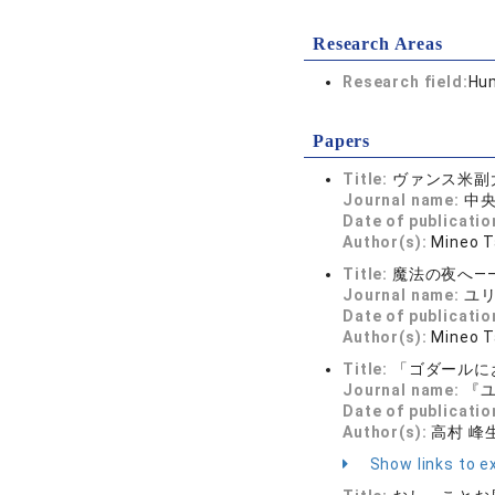
Research Areas
Research field:
Hum
Papers
Title:
ヴァンス米副
Journal name:
中央
Date of publicatio
Author(s):
Mineo 
Title:
魔法の夜へ—
Journal name:
ユリ
Date of publicatio
Author(s):
Mineo 
Title:
「ゴダールに
Journal name:
『ユ
Date of publicatio
Author(s):
高村 峰
Show links to ex