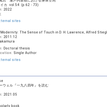
風呂 瀬戸内寂聴における身体空間
カ vol.54 (p.62 - 73)
n:
2022
生
ternal sites
d Modernity: The Sense of Touch in D. H. Lawrence, Alfred Stie
n:
2011.12
Takamura
n:
Doctoral thesis
ication:
Single Author
ternal sites
se
ーウェル『一九八四年』を読む
n:
2021.05
生
olarly book