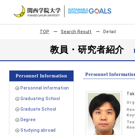
TOP
Search Result
Detail
教員・研究者紹介
Personnel Informatio
Personnel Information
Personnel Information
Tak
Graduating School
Org
Graduate School
Res
Key
Degree
Tea
Res
Studying abroad