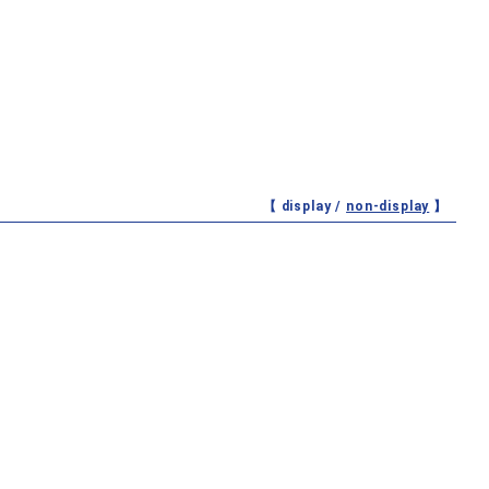
【 display /
non-display
】