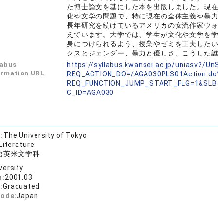
た博士論文を基にした本を出版しました。現
化や文学の問題で、特に現在の全体主義や暴
長年研究を続けているアメリカの女流作家ウ
えています。大学では、学生が文化や文学を
身につけられるよう、授業やゼミを工夫した
クスとジェンダー、暴力と優しさ、こうした
labus
https://syllabus.kwansei.ac.jp/uniasv2/U
ormation URL
REQ_ACTION_DO=/AGA030PLS01Action.do
REQ_FUNCTION_JUMP_START_FLG=1&SLB
C_ID=AGA030
:
The University of Tokyo
Literature
語英米文学科
versity
n:
2001.03
:
Graduated
code:
Japan