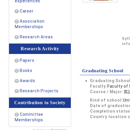
experiences
Career
Association
Memberships
Research Areas
Syl
inf
Research Activity
Papers
Books
Graduating School
Awards
Graduating School
Faculty:
Faculty of 
Research Projects
Course / Major:
英
Kind of school:
Uni
Contribution to Society
Date of graduatio
Completion status
Committee
Country location 
Memberships