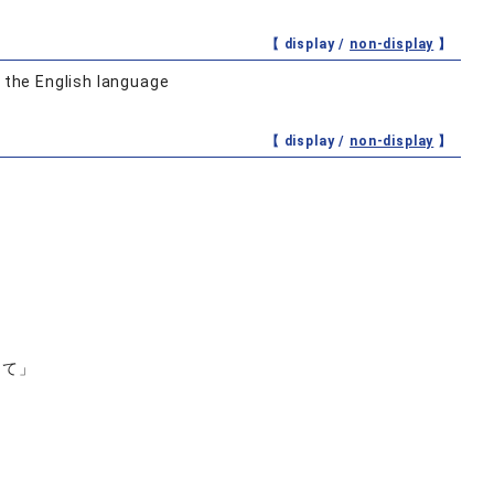
【 display /
non-display
】
n the English language
【 display /
non-display
】
って」