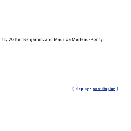
glitz, Walter Benjamin, and Maurice Merleau-Ponty
【 display /
non-display
】