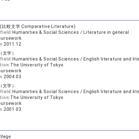
 (比較文学 Comparative Literature)
field:
Humanities & Social Sciences / Literature in general
oursework
n:
2011.12
（文学）
field:
Humanities & Social Sciences / English literature and lit
tion:
The University of Tokyo
oursework
n:
2004.03
（文学）
field:
Humanities & Social Sciences / English literature and lit
tion:
The University of Tokyo
oursework
n:
2001.03
llege