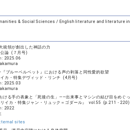
anities & Social Sciences / English literature and literature i
大統領が創出した神話の力
公論 (７月号)
n:
2025.06
Takamura
—『ブルーベルベット』における声の剥落と同性愛的欲望
イカ・特集デヴィッド・リンチ (4月号)
n:
2025.03
Takamura
おける手の表象と「死後の生」――出来事とマシンの結び目をめぐ
リイカ・特集ジャン・リュック＝ゴダール』 vol.55 (p.211 - 220)
n:
2022
生
ternal sites