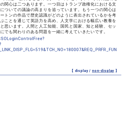
在の関心は二つあります。一つ目はトランプ政権化における文
力についての議論の高まりを追っています。もう一つの関心は
ォートンの作品で歴史認識がどのように表出されているかを考
学ぶことを通じて英語力を高め、人文学における幅広い教養を
いと思います。人間と人工知能、国民と国家、知と経験、セッ
誰にでも関わりのある問題を一緒に考えていきたいです。
nSSOLoginControlFree?
?
_LINK_DISP_FLG=519&TCH_NO=180007&REQ_PRFR_FUN
【 display /
non-display
】