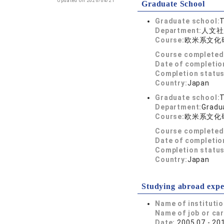
Updated on 2026/04/21
Graduate School
Graduate school:
T
Department:
人文社
Course:
欧米系文化
Course completed
Date of completio
Completion status
Country:
Japan
Graduate school:
T
Department:
Gradua
Course:
欧米系文化
Course completed
Date of completio
Completion status
Country:
Japan
Studying abroad expe
Name of instituti
Name of job or ca
Date:
2005.07 - 20