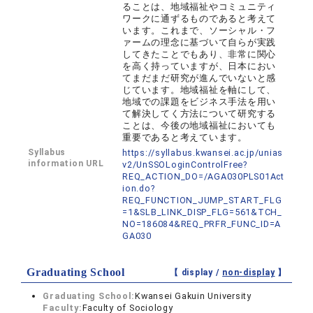
ることは、地域福祉やコミュニティ
ワークに通ずるものであると考えて
います。これまで、ソーシャル・フ
ァームの理念に基づいて自らが実践
してきたことでもあり、非常に関心
を高く持っていますが、日本におい
てまだまだ研究が進んでいないと感
じています。地域福祉を軸にして、
地域での課題をビジネス手法を用い
て解決してく方法について研究する
ことは、今後の地域福祉においても
重要であると考えています。
Syllabus
https://syllabus.kwansei.ac.jp/unias
information URL
v2/UnSSOLoginControlFree?
REQ_ACTION_DO=/AGA030PLS01Act
ion.do?
REQ_FUNCTION_JUMP_START_FLG
=1&SLB_LINK_DISP_FLG=561&TCH_
NO=186084&REQ_PRFR_FUNC_ID=A
GA030
Graduating School
【 display /
non-display
】
Graduating School:
Kwansei Gakuin University
Faculty:
Faculty of Sociology