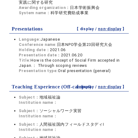
実践に関する研究
Awarding organization：
日本学術振興会
System name：
科学研究費助成事業
Presentations
【 display /
non-display
】
Language:
Japanese
Conference name:
日本NPO学会第23回研究大会
Holding date：
2021.06
Presentation date：
2021.06.20
Title:
How is the concept of Social Firm accepted in
Japan.： Through scoping reviews
Presentation type:
Oral presentation (general)
Teaching Experience (Off-campus)
【 display /
non-display
】
Subject：
地域福祉論
Institution name：
Subject：
ソーシャルワーク実習
Institution name：
Subject：
人間福祉国内フィールドスタディⅠ
Institution name：
Subject：
地域福祉論