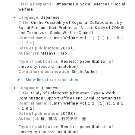
Field of experts:
Humanities & Social Sciences / Social
welfare
Language:
Japanese
Title:
On the Possibility of Regional Collaboration by
Social Firm and their Problems : A case Study of COMSi
and Takarazuka Social Welfare Council
Journal name:
Human Welfare vol.１１ (１) (p.１６１
- １７１)
Date of publication:
2019.03
Author(s):
Masaya Hirao
Type of publication:
Research paper (bulletin of
university, research institution)
Co-author classification:
Single Author
Show links to external sites
Language:
Japanese
Title:
Study of Relationship between Type A Work
Continuation Support Offices and Local Communities
Journal name:
Human Welfare vol.１１ (１) (p.１８１
- １９２)
Date of publication:
2019.03
Author(s):
橋川健祐，竹内友章 他
Type of publication:
Research paper (bulletin of
university, research institution)