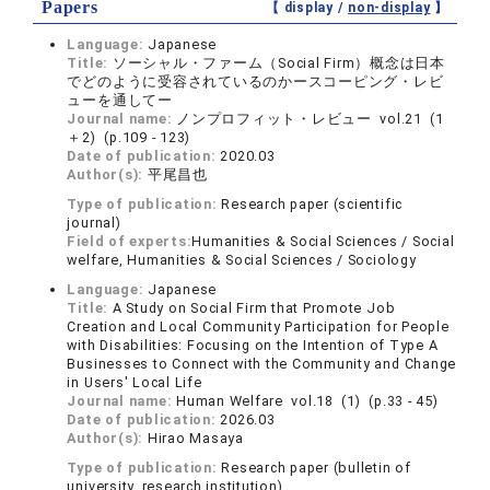
Papers
【 display /
non-display
】
Language:
Japanese
Title:
ソーシャル・ファーム（Social Firm）概念は日本
でどのように受容されているのかースコーピング・レビ
ューを通してー
Journal name:
ノンプロフィット・レビュー vol.21 (1
＋2) (p.109 - 123)
Date of publication:
2020.03
Author(s):
平尾昌也
Type of publication:
Research paper (scientific
journal)
Field of experts:
Humanities & Social Sciences / Social
welfare, Humanities & Social Sciences / Sociology
Language:
Japanese
Title:
A Study on Social Firm that Promote Job
Creation and Local Community Participation for People
with Disabilities: Focusing on the Intention of Type A
Businesses to Connect with the Community and Change
in Users' Local Life
Journal name:
Human Welfare vol.18 (1) (p.33 - 45)
Date of publication:
2026.03
Author(s):
Hirao Masaya
Type of publication:
Research paper (bulletin of
university, research institution)