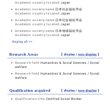
Academic country located:
Japan
Academic society name:
日本社会福祉学会
Academic country located:
Japan
Academic society name:
日本社会福祉学会
Academic country located:
Japan
Academic society name:
日本地域福祉学会
Academic country located:
Japan
display all >>
Research Areas
【 display /
non-display
】
Research field:
Humanities & Social Sciences / Social
welfare
Research field:
Humanities & Social Sciences / Social
welfare
Qualification acquired
【 display /
non-display
】
Qualification title:
Certified Social Worker