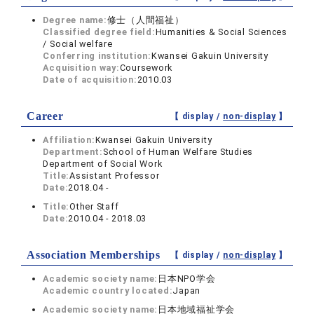
Degree name:
修士（人間福祉）
Classified degree field:
Humanities & Social Sciences
/ Social welfare
Conferring institution:
Kwansei Gakuin University
Acquisition way:
Coursework
Date of acquisition:
2010.03
Career
【 display /
non-display
】
Affiliation:
Kwansei Gakuin University
Department:
School of Human Welfare Studies
Department of Social Work
Title:
Assistant Professor
Date:
2018.04 -
Title:
Other Staff
Date:
2010.04 - 2018.03
Association Memberships
【 display /
non-display
】
Academic society name:
日本NPO学会
Academic country located:
Japan
Academic society name:
日本地域福祉学会