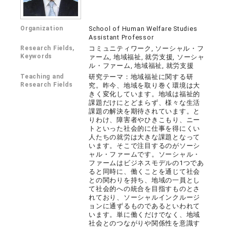
Organization
School of Human Welfare Studies
Assistant Professor
Research Fields,
コミュニティワーク, ソーシャル・フ
Keywords
ァーム, 地域福祉, 就労支援, ソーシャ
ル・ファーム, 地域福祉, 就労支援
Teaching and
研究テーマ：地域福祉に関する研
Research Fields
究。昨今、地域を取り巻く環境は大
きく変化しています。地域は福祉的
課題だけにとどまらず、様々な生活
課題の解決を期待されています。と
りわけ、障害者やひきこもり、ニー
トといった社会的に仕事を得にくい
人たちの就労は大きな課題となって
います。そこで注目するのがソーシ
ャル・ファームです。ソーシャル・
ファームはビジネスモデルの1つであ
ると同時に、働くことを通じて社会
との関わりを持ち、地域の一員とし
て社会的への統合を目指すものとさ
れており、ソーシャルインクルージ
ョンに通ずるものであるといわれて
います。単に働くだけでなく、地域
社会とのつながりや関係性を意識す