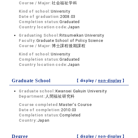
Course / Major:
社会福祉学科
Kind of school:
University
Date of graduation:
2008.03
Completion status:
Graduated
Country location code:
Japan
Graduating School:
Ritsumeikan University
Faculty:
Graduate School of Policy Science
Course / Major:
博士課程後期課程
Kind of school:
University
Completion status:
Graduated
Country location code:
Japan
Graduate School
【 display /
non-display
】
Graduate school:
Kwansei Gakuin University
Department:
人間福祉研究科
Course completed:
Master's Course
Date of completion:
2010.03
Completion status:
Completed
Country:
Japan
Degree
【 display /
non-display
】