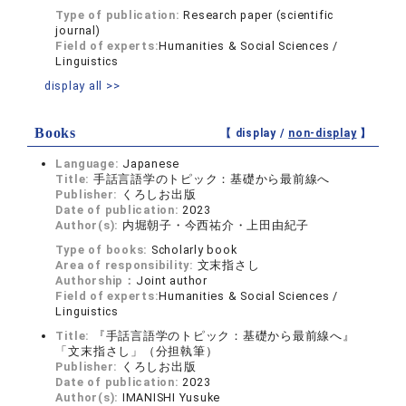
Type of publication:
Research paper (scientific
journal)
Field of experts:
Humanities & Social Sciences /
Linguistics
display all >>
Books
【 display /
non-display
】
Language:
Japanese
Title:
手話言語学のトピック：基礎から最前線へ
Publisher:
くろしお出版
Date of publication:
2023
Author(s):
内堀朝子・今西祐介・上田由紀子
Type of books:
Scholarly book
Area of responsibility:
文末指さし
Authorship：
Joint author
Field of experts:
Humanities & Social Sciences /
Linguistics
Title:
『手話言語学のトピック：基礎から最前線へ』
「文末指さし」（分担執筆）
Publisher:
くろしお出版
Date of publication:
2023
Author(s):
IMANISHI Yusuke