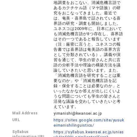
地調査をおこない、消滅危機言語で
あるカクチケル語（マヤ語族）の研
究をおこなってきました。最近で
は、奄美・喜界島で話されている喜
界語の研究・調査も開始しました。
ユネスコは2009年に、日本において
も消滅危機言語が8つ存在し、喜界語
はその一つであると報告しています
（注：厳密に言うと、ユネスコの報
告書では喜界語は奄美語の喜界方言
として分類されている）。講義や演
習を通じて、学生の皆さんと共に言
語の分析手法や理論の構築方法を議
論していきたいと思います。また、
「消滅危機言語を研究することは重
要なのか」や「消滅危機言語を記
録・保全することは必要なのか」と
いったなかなか答えが出しにくいよ
うな問題についても学生の皆さんと
活発な議論を交わしていきたいと考
えています。
Mail Address
yimanishi@kwansei.ac.jp
URL
https://sites.google.com/site/yusuk
eimanishilinguistics/
Syllabus
https://syllabus.kwansei.ac.jp/unias
information URL