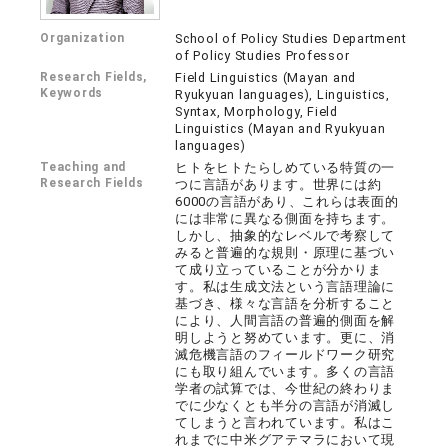
Organization
School of Policy Studies Department
of Policy Studies Professor
Research Fields,
Field Linguistics (Mayan and
Keywords
Ryukyuan languages), Linguistics,
Syntax, Morphology, Field
Linguistics (Mayan and Ryukyuan
languages)
Teaching and
ヒトをヒトたらしめている特質の一
Research Fields
つに言語があります。世界には約
6000の言語があり、これらは表面的
には非常に異なる側面を持ちます。
しかし、抽象的なレベルで考察して
みると普遍的な規則・原理に基づい
て成り立っていることが分かりま
す。私は生成文法という言語理論に
基づき、様々な言語を分析すること
により、人間言語の普遍的側面を解
明しようと努めています。更に、消
滅危機言語のフィールドワーク研究
にも取り組んでいます。多くの言語
学者の試算では、今世紀の終わりま
でに少なくとも半分の言語が消滅し
てしまうと言われています。私はこ
れまでに中米グアテマラにおいて現