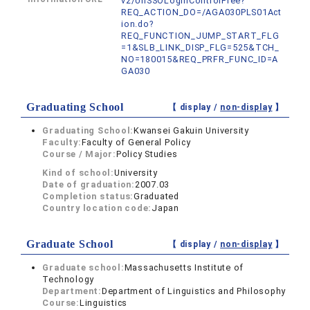
v2/UnSSOLoginControlFree?
REQ_ACTION_DO=/AGA030PLS01Act
ion.do?
REQ_FUNCTION_JUMP_START_FLG
=1&SLB_LINK_DISP_FLG=525&TCH_
NO=180015&REQ_PRFR_FUNC_ID=A
GA030
Graduating School
【 display /
non-display
】
Graduating School:
Kwansei Gakuin University
Faculty:
Faculty of General Policy
Course / Major:
Policy Studies
Kind of school:
University
Date of graduation:
2007.03
Completion status:
Graduated
Country location code:
Japan
Graduate School
【 display /
non-display
】
Graduate school:
Massachusetts Institute of
Technology
Department:
Department of Linguistics and Philosophy
Course:
Linguistics