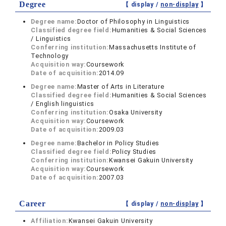
Degree
【 display /
non-display
】
Degree name:
Doctor of Philosophy in Linguistics
Classified degree field:
Humanities & Social Sciences
/ Linguistics
Conferring institution:
Massachusetts Institute of
Technology
Acquisition way:
Coursework
Date of acquisition:
2014.09
Degree name:
Master of Arts in Literature
Classified degree field:
Humanities & Social Sciences
/ English linguistics
Conferring institution:
Osaka University
Acquisition way:
Coursework
Date of acquisition:
2009.03
Degree name:
Bachelor in Policy Studies
Classified degree field:
Policy Studies
Conferring institution:
Kwansei Gakuin University
Acquisition way:
Coursework
Date of acquisition:
2007.03
Career
【 display /
non-display
】
Affiliation:
Kwansei Gakuin University