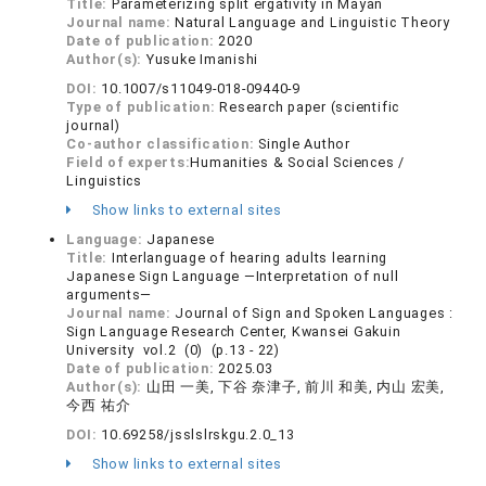
Title:
Parameterizing split ergativity in Mayan
Journal name:
Natural Language and Linguistic Theory
Date of publication:
2020
Author(s):
Yusuke Imanishi
DOI:
10.1007/s11049-018-09440-9
Type of publication:
Research paper (scientific
journal)
Co-author classification:
Single Author
Field of experts:
Humanities & Social Sciences /
Linguistics
Show links to external sites
Language:
Japanese
Title:
Interlanguage of hearing adults learning
Japanese Sign Language ―Interpretation of null
arguments―
Journal name:
Journal of Sign and Spoken Languages :
Sign Language Research Center, Kwansei Gakuin
University vol.2 (0) (p.13 - 22)
Date of publication:
2025.03
Author(s):
山田 一美, 下谷 奈津子, 前川 和美, 内山 宏美,
今西 祐介
DOI:
10.69258/jsslslrskgu.2.0_13
Show links to external sites