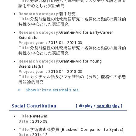
Title:
分裂能格性の包括的統語研究：カクチケル語と喜界
語を中心とした実証研究
Research category:
若手研究
Title:
分裂能格性の比較統語研究：名詞化と動詞の意味的
特性を中心とした実証研究
Research category:
Grant-in-Aid for Early-Career
Scientists
Project year：
2018.04 - 2021.03
Title:
分裂能格性の比較統語研究：名詞化と動詞の意味的
特性を中心とした実証研究
Research category:
Grant-in-Aid for Young
Scientists(B)
Project year：
2015.04 - 2018.03
Title:
カクチケル語及びマヤ諸語の（分裂）能格性の形態
統語論的研究
Show links to external sites
Social Contribution
【 display /
non-display
】
Title:
Reviewer
Date：
2016.08
Title:
学術書査読委員 (Blackwell Companion to Syntax)
Date：
2014.12