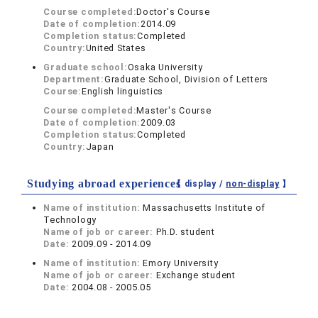
Course completed:
Doctor's Course
Date of completion:
2014.09
Completion status:
Completed
Country:
United States
Graduate school:
Osaka University
Department:
Graduate School, Division of Letters
Course:
English linguistics
Course completed:
Master's Course
Date of completion:
2009.03
Completion status:
Completed
Country:
Japan
Studying abroad experiences
【 display /
non-display
】
Name of institution:
Massachusetts Institute of
Technology
Name of job or career:
Ph.D. student
Date:
2009.09 - 2014.09
Name of institution:
Emory University
Name of job or career:
Exchange student
Date:
2004.08 - 2005.05