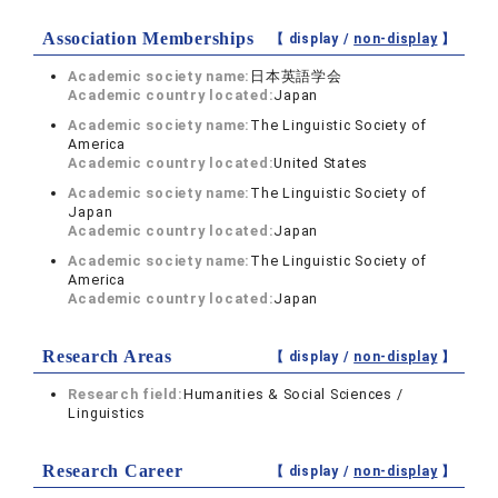
Association Memberships
【 display /
non-display
】
Academic society name:
日本英語学会
Academic country located:
Japan
Academic society name:
The Linguistic Society of
America
Academic country located:
United States
Academic society name:
The Linguistic Society of
Japan
Academic country located:
Japan
Academic society name:
The Linguistic Society of
America
Academic country located:
Japan
Research Areas
【 display /
non-display
】
Research field:
Humanities & Social Sciences /
Linguistics
Research Career
【 display /
non-display
】