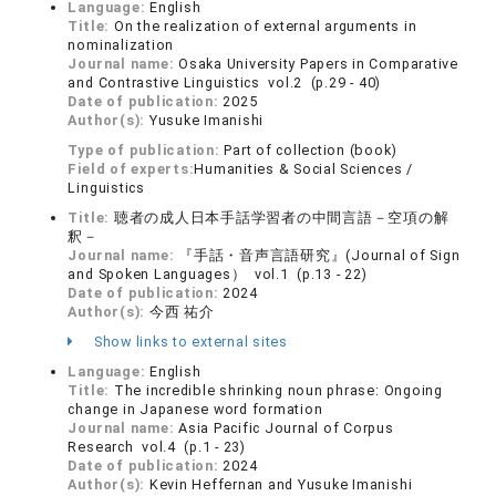
Language:
English
Title:
On the realization of external arguments in
nominalization
Journal name:
Osaka University Papers in Comparative
and Contrastive Linguistics vol.2 (p.29 - 40)
Date of publication:
2025
Author(s):
Yusuke Imanishi
Type of publication:
Part of collection (book)
Field of experts:
Humanities & Social Sciences /
Linguistics
Title:
聴者の成人日本手話学習者の中間言語－空項の解
釈－
Journal name:
『手話・音声言語研究』(Journal of Sign
and Spoken Languages） vol.1 (p.13 - 22)
Date of publication:
2024
Author(s):
今西 祐介
Show links to external sites
Language:
English
Title:
The incredible shrinking noun phrase: Ongoing
change in Japanese word formation
Journal name:
Asia Pacific Journal of Corpus
Research vol.4 (p.1 - 23)
Date of publication:
2024
Author(s):
Kevin Heffernan and Yusuke Imanishi