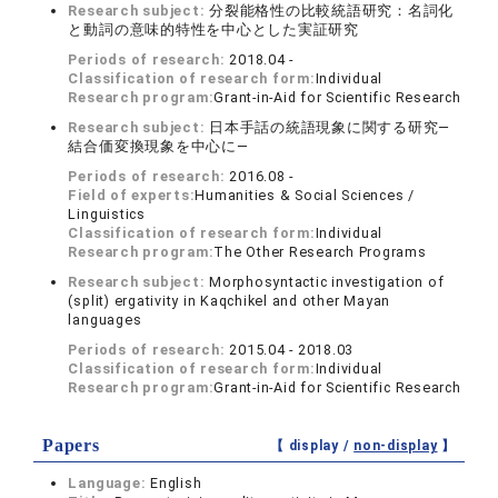
Research subject:
分裂能格性の比較統語研究：名詞化
と動詞の意味的特性を中心とした実証研究
Periods of research:
2018.04 -
Classification of research form:
Individual
Research program:
Grant-in-Aid for Scientific Research
Research subject:
日本手話の統語現象に関する研究—
結合価変換現象を中心に—
Periods of research:
2016.08 -
Field of experts:
Humanities & Social Sciences /
Linguistics
Classification of research form:
Individual
Research program:
The Other Research Programs
Research subject:
Morphosyntactic investigation of
(split) ergativity in Kaqchikel and other Mayan
languages
Periods of research:
2015.04 - 2018.03
Classification of research form:
Individual
Research program:
Grant-in-Aid for Scientific Research
Papers
【 display /
non-display
】
Language:
English