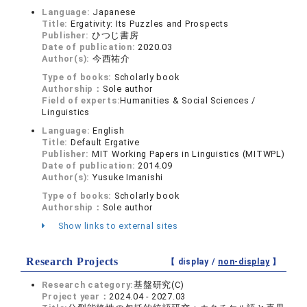
Language:
Japanese
Title:
Ergativity: Its Puzzles and Prospects
Publisher:
ひつじ書房
Date of publication:
2020.03
Author(s):
今西祐介
Type of books:
Scholarly book
Authorship：
Sole author
Field of experts:
Humanities & Social Sciences /
Linguistics
Language:
English
Title:
Default Ergative
Publisher:
MIT Working Papers in Linguistics (MITWPL)
Date of publication:
2014.09
Author(s):
Yusuke Imanishi
Type of books:
Scholarly book
Authorship：
Sole author
Show links to external sites
Research Projects
【 display /
non-display
】
Research category:
基盤研究(C)
Project year：
2024.04 - 2027.03