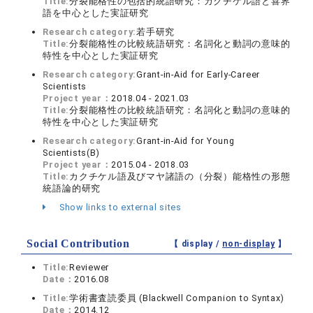
Title:
分裂能格性の包括的統語研究：カクチケル語と喜界
語を中心とした実証研究
Research category:
若手研究
Title:
分裂能格性の比較統語研究：名詞化と動詞の意味的
特性を中心とした実証研究
Research category:
Grant-in-Aid for Early-Career
Scientists
Project year：
2018.04 - 2021.03
Title:
分裂能格性の比較統語研究：名詞化と動詞の意味的
特性を中心とした実証研究
Research category:
Grant-in-Aid for Young
Scientists(B)
Project year：
2015.04 - 2018.03
Title:
カクチケル語及びマヤ諸語の（分裂）能格性の形態
統語論的研究
Show links to external sites
Social Contribution
【 display /
non-display
】
Title:
Reviewer
Date：
2016.08
Title:
学術書査読委員 (Blackwell Companion to Syntax)
Date：
2014.12