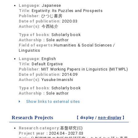
Language:
Japanese
Title:
Ergativity: Its Puzzles and Prospects
Publisher:
ひつじ書房
Date of publication:
2020.03
Author(s):
今西祐介
Type of books:
Scholarly book
Authorship：
Sole author
Field of experts:
Humanities & Social Sciences /
Linguistics
Language:
English
Title:
Default Ergative
Publisher:
MIT Working Papers in Linguistics (MITWPL)
Date of publication:
2014.09
Author(s):
Yusuke Imanishi
Type of books:
Scholarly book
Authorship：
Sole author
Show links to external sites
Research Projects
【 display /
non-display
】
Research category:
基盤研究(C)
Project year：
2024.04 - 2027.03