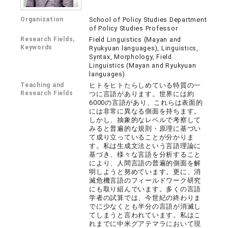
Organization
School of Policy Studies Department
of Policy Studies Professor
Research Fields,
Field Linguistics (Mayan and
Keywords
Ryukyuan languages), Linguistics,
Syntax, Morphology, Field
Linguistics (Mayan and Ryukyuan
languages)
Teaching and
ヒトをヒトたらしめている特質の一
Research Fields
つに言語があります。世界には約
6000の言語があり、これらは表面的
には非常に異なる側面を持ちます。
しかし、抽象的なレベルで考察して
みると普遍的な規則・原理に基づい
て成り立っていることが分かりま
す。私は生成文法という言語理論に
基づき、様々な言語を分析すること
により、人間言語の普遍的側面を解
明しようと努めています。更に、消
滅危機言語のフィールドワーク研究
にも取り組んでいます。多くの言語
学者の試算では、今世紀の終わりま
でに少なくとも半分の言語が消滅し
てしまうと言われています。私はこ
れまでに中米グアテマラにおいて現