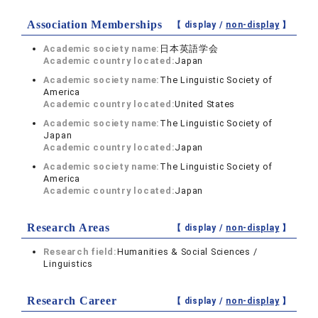
Association Memberships
【 display /
non-display
】
Academic society name:
日本英語学会
Academic country located:
Japan
Academic society name:
The Linguistic Society of
America
Academic country located:
United States
Academic society name:
The Linguistic Society of
Japan
Academic country located:
Japan
Academic society name:
The Linguistic Society of
America
Academic country located:
Japan
Research Areas
【 display /
non-display
】
Research field:
Humanities & Social Sciences /
Linguistics
Research Career
【 display /
non-display
】