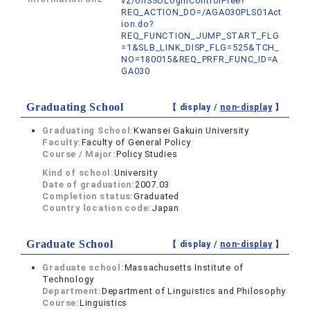
v2/UnSSOLoginControlFree?
REQ_ACTION_DO=/AGA030PLS01Act
ion.do?
REQ_FUNCTION_JUMP_START_FLG
=1&SLB_LINK_DISP_FLG=525&TCH_
NO=180015&REQ_PRFR_FUNC_ID=A
GA030
Graduating School
【 display /
non-display
】
Graduating School:
Kwansei Gakuin University
Faculty:
Faculty of General Policy
Course / Major:
Policy Studies
Kind of school:
University
Date of graduation:
2007.03
Completion status:
Graduated
Country location code:
Japan
Graduate School
【 display /
non-display
】
Graduate school:
Massachusetts Institute of
Technology
Department:
Department of Linguistics and Philosophy
Course:
Linguistics