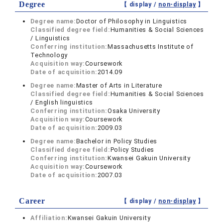
Degree
【 display /
non-display
】
Degree name:
Doctor of Philosophy in Linguistics
Classified degree field:
Humanities & Social Sciences
/ Linguistics
Conferring institution:
Massachusetts Institute of
Technology
Acquisition way:
Coursework
Date of acquisition:
2014.09
Degree name:
Master of Arts in Literature
Classified degree field:
Humanities & Social Sciences
/ English linguistics
Conferring institution:
Osaka University
Acquisition way:
Coursework
Date of acquisition:
2009.03
Degree name:
Bachelor in Policy Studies
Classified degree field:
Policy Studies
Conferring institution:
Kwansei Gakuin University
Acquisition way:
Coursework
Date of acquisition:
2007.03
Career
【 display /
non-display
】
Affiliation:
Kwansei Gakuin University