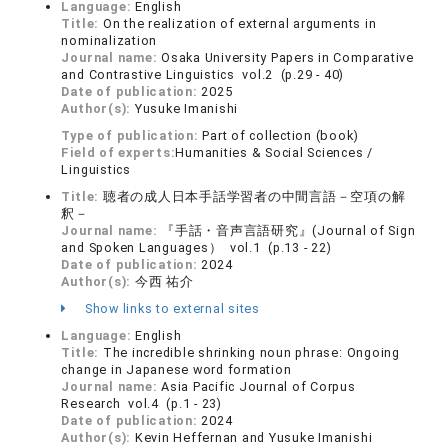
Language:
English
Title:
On the realization of external arguments in
nominalization
Journal name:
Osaka University Papers in Comparative
and Contrastive Linguistics vol.2 (p.29 - 40)
Date of publication:
2025
Author(s):
Yusuke Imanishi
Type of publication:
Part of collection (book)
Field of experts:
Humanities & Social Sciences /
Linguistics
Title:
聴者の成人日本手話学習者の中間言語－空項の解
釈－
Journal name:
『手話・音声言語研究』(Journal of Sign
and Spoken Languages） vol.1 (p.13 - 22)
Date of publication:
2024
Author(s):
今西 祐介
Show links to external sites
Language:
English
Title:
The incredible shrinking noun phrase: Ongoing
change in Japanese word formation
Journal name:
Asia Pacific Journal of Corpus
Research vol.4 (p.1 - 23)
Date of publication:
2024
Author(s):
Kevin Heffernan and Yusuke Imanishi