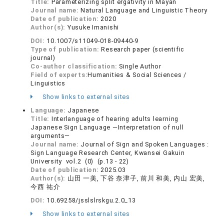
Title:
Parameterizing split ergativity in Mayan
Journal name:
Natural Language and Linguistic Theory
Date of publication:
2020
Author(s):
Yusuke Imanishi
DOI:
10.1007/s11049-018-09440-9
Type of publication:
Research paper (scientific
journal)
Co-author classification:
Single Author
Field of experts:
Humanities & Social Sciences /
Linguistics
Show links to external sites
Language:
Japanese
Title:
Interlanguage of hearing adults learning
Japanese Sign Language ―Interpretation of null
arguments―
Journal name:
Journal of Sign and Spoken Languages :
Sign Language Research Center, Kwansei Gakuin
University vol.2 (0) (p.13 - 22)
Date of publication:
2025.03
Author(s):
山田 一美, 下谷 奈津子, 前川 和美, 内山 宏美,
今西 祐介
DOI:
10.69258/jsslslrskgu.2.0_13
Show links to external sites