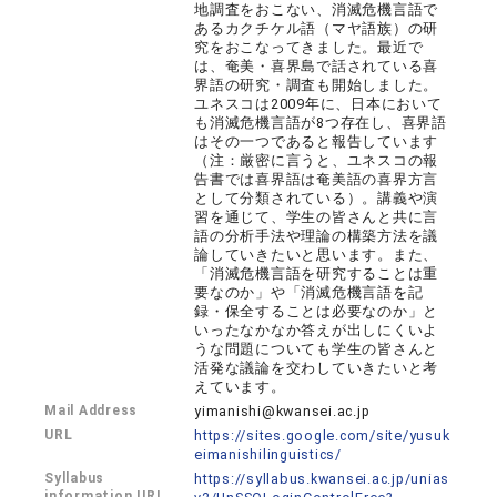
地調査をおこない、消滅危機言語で
あるカクチケル語（マヤ語族）の研
究をおこなってきました。最近で
は、奄美・喜界島で話されている喜
界語の研究・調査も開始しました。
ユネスコは2009年に、日本において
も消滅危機言語が8つ存在し、喜界語
はその一つであると報告しています
（注：厳密に言うと、ユネスコの報
告書では喜界語は奄美語の喜界方言
として分類されている）。講義や演
習を通じて、学生の皆さんと共に言
語の分析手法や理論の構築方法を議
論していきたいと思います。また、
「消滅危機言語を研究することは重
要なのか」や「消滅危機言語を記
録・保全することは必要なのか」と
いったなかなか答えが出しにくいよ
うな問題についても学生の皆さんと
活発な議論を交わしていきたいと考
えています。
Mail Address
yimanishi@kwansei.ac.jp
URL
https://sites.google.com/site/yusuk
eimanishilinguistics/
Syllabus
https://syllabus.kwansei.ac.jp/unias
information URL