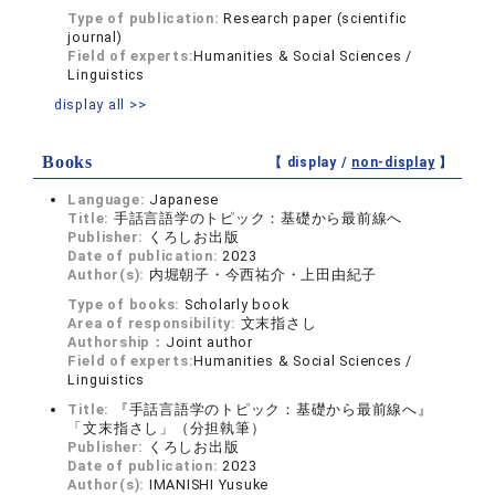
Type of publication:
Research paper (scientific
journal)
Field of experts:
Humanities & Social Sciences /
Linguistics
display all >>
Books
【 display /
non-display
】
Language:
Japanese
Title:
手話言語学のトピック：基礎から最前線へ
Publisher:
くろしお出版
Date of publication:
2023
Author(s):
内堀朝子・今西祐介・上田由紀子
Type of books:
Scholarly book
Area of responsibility:
文末指さし
Authorship：
Joint author
Field of experts:
Humanities & Social Sciences /
Linguistics
Title:
『手話言語学のトピック：基礎から最前線へ』
「文末指さし」（分担執筆）
Publisher:
くろしお出版
Date of publication:
2023
Author(s):
IMANISHI Yusuke