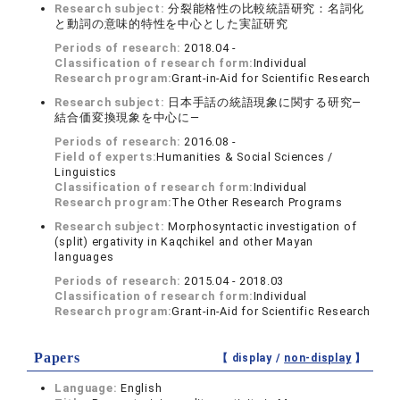
Research subject:
分裂能格性の比較統語研究：名詞化
と動詞の意味的特性を中心とした実証研究
Periods of research:
2018.04 -
Classification of research form:
Individual
Research program:
Grant-in-Aid for Scientific Research
Research subject:
日本手話の統語現象に関する研究—
結合価変換現象を中心に—
Periods of research:
2016.08 -
Field of experts:
Humanities & Social Sciences /
Linguistics
Classification of research form:
Individual
Research program:
The Other Research Programs
Research subject:
Morphosyntactic investigation of
(split) ergativity in Kaqchikel and other Mayan
languages
Periods of research:
2015.04 - 2018.03
Classification of research form:
Individual
Research program:
Grant-in-Aid for Scientific Research
Papers
【 display /
non-display
】
Language:
English