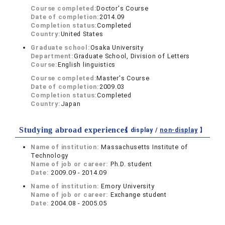
Course completed:
Doctor's Course
Date of completion:
2014.09
Completion status:
Completed
Country:
United States
Graduate school:
Osaka University
Department:
Graduate School, Division of Letters
Course:
English linguistics
Course completed:
Master's Course
Date of completion:
2009.03
Completion status:
Completed
Country:
Japan
Studying abroad experiences
【 display /
non-display
】
Name of institution:
Massachusetts Institute of
Technology
Name of job or career:
Ph.D. student
Date:
2009.09 - 2014.09
Name of institution:
Emory University
Name of job or career:
Exchange student
Date:
2004.08 - 2005.05