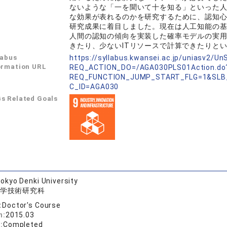
ないような「一を聞いて十を知る」といった
な効果が表れるのかを研究するために、認知
研究成果に着目しました。現在は人工知能の
人間の認知の傾向を実装した確率モデルの実
きたり、少ないITリソースで計算できたりと
labus
https://syllabus.kwansei.ac.jp/uniasv2/U
ormation URL
REQ_ACTION_DO=/AGA030PLS01Action.do
REQ_FUNCTION_JUMP_START_FLG=1&SLB
C_ID=AGA030
s Related Goals
okyo Denki University
学技術研究科
:
Doctor's Course
n:
2015.03
:
Completed