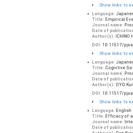
Show links to ex
Language:
Japane
Title:
Empirical Ev
Journal name:
Pro
Date of publicatio
Author(s):
ICHINO 
DOI:
10.11517/pjsa
Show links to ex
Language:
Japane
Title:
Cognitive Sa
Journal name:
Pro
Date of publicatio
Author(s):
OYO Kur
DOI:
10.11517/pjsa
Show links to ex
Language:
English
Title:
Efficacy of 
Journal name:
Int
Date of publicatio