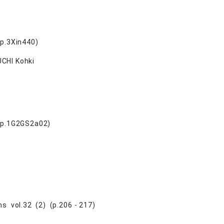
(p.3Xin440)
UCHI Kohki
 (p.1G2GS2a02)
ms vol.32 (2) (p.206 - 217)