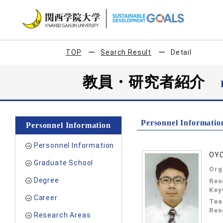
TOP
Search Result
Detail
教員・研究者紹介
Personnel Informatio
Personnel Information
Personnel Information
OYO
Graduate School
Org
Degree
Res
Key
Career
Tea
Res
Research Areas