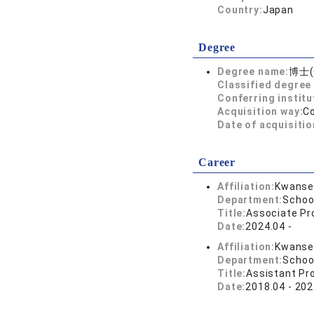
Country:
Japan
Degree
Degree name:
博士
Classified degree 
Conferring institu
Acquisition way:
C
Date of acquisitio
Career
Affiliation:
Kwansei
Department:
School
Title:
Associate Pr
Date:
2024.04 -
Affiliation:
Kwansei
Department:
School
Title:
Assistant Pr
Date:
2018.04 - 202