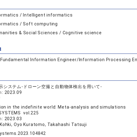
ormatics / Intelligent informatics
ormatics / Soft computing
anities & Social Sciences / Cognitive science
d
:
Fundamental Information Engineer/Information Processing En
示システム-ドローン空撮と自動物体検出を用いて-
n:
2023.09
智
ion in the indefinite world: Meta-analysis and simulations
SYSTEMS vol.225
n:
2023.03
 Kohki, Oyo Kuratomo, Takahashi Tatsuji
systems.2023.104842