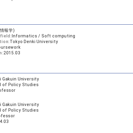
(情報学)
field:
Informatics / Soft computing
tion:
Tokyo Denki University
oursework
n:
2015.03
 Gakuin University
 of Policy Studies
ofessor
 Gakuin University
 of Policy Studies
ofessor
4.03