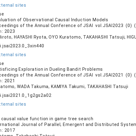
ternal sites
se
aluation of Observational Causal Induction Models
ceedings of the Annual Conference of JSAI vol.JSAI2023 (0) 
n:
2023
Hiroto, HAYASHI Ryota, OYO Kuratomo, TAKAHASHI Tatsuji, HIG
i.jsai2023.0_3xin440
ternal sites
se
tisficing Exploration in Dueling Bandit Problems
ceedings of the Annual Conference of JSAI vol.JSAI2021 (0)
n:
2021
atomo, WADA Takuma, KAMIYA Takumi, TAKAHASHI Tatsuji
i.jsai2021.0_1g2gs2a02
ternal sites
a causal value function in game tree search
ernational Journal of Parallel, Emergent and Distributed Syste
n:
2017