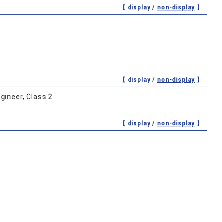
【 display /
non-display
】
【 display /
non-display
】
gineer, Class 2
【 display /
non-display
】