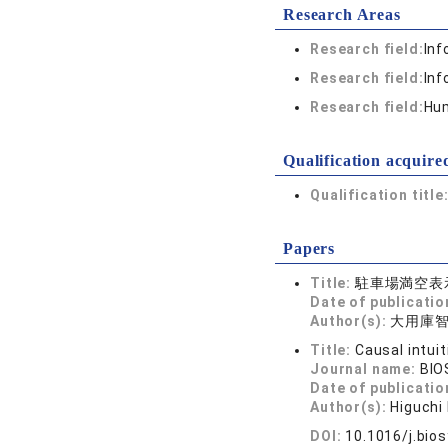
Research Areas
Research field:
Inf
Research field:
Inf
Research field:
Hum
Qualification acquire
Qualification title
Papers
Title:
駐車場満空表
Date of publicatio
Author(s):
大用庫
Title:
Causal intuit
Journal name:
BIO
Date of publicatio
Author(s):
Higuchi
DOI:
10.1016/j.bio