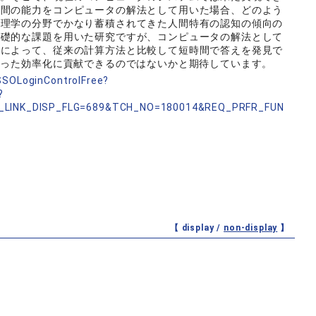
人間の能力をコンピュータの解法として用いた場合、どのよう
心理学の分野でかなり蓄積されてきた人間特有の認知の傾向の
基礎的な課題を用いた研究ですが、コンピュータの解法として
用によって、従来の計算方法と比較して短時間で答えを発見で
いった効率化に貢献できるのではないかと期待しています。
nSSOLoginControlFree?
?
_LINK_DISP_FLG=689&TCH_NO=180014&REQ_PRFR_FUN
【 display /
non-display
】