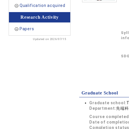
Qualification acquired
Research Activity
Papers
Syl
inf
Updated on 2026/07/15
SDG
Graduate School
Graduate school:
T
Department:
先端科
Course completed
Date of completio
Completion status