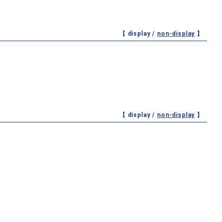
【 display /
non-display
】
【 display /
non-display
】