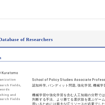
Database of Researchers
n
 Kuratomo
anization
School of Policy Studies Associate Profes
earch Fields,
認知科学, バンディット問題, 強化学習, 機械学
words
ching and
機械学習や強化学習を含む人工知能の分野で
earch Fields
判断する手法、より勝てる選択肢を選ぶゲーム
用いるためには膨大なITリソースが必要でし