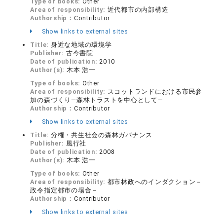
Type of books:
Other
Area of responsibility:
近代都市の内部構造
Authorship：
Contributor
Show links to external sites
Title:
身近な地域の環境学
Publisher:
古今書院
Date of publication:
2010
Author(s):
木本 浩一
Type of books:
Other
Area of responsibility:
スコットランドにおける市民参
加の森づくり―森林トラストを中心として―
Authorship：
Contributor
Show links to external sites
Title:
分権・共生社会の森林ガバナンス
Publisher:
風行社
Date of publication:
2008
Author(s):
木本 浩一
Type of books:
Other
Area of responsibility:
都市林政へのインダクション－
政令指定都市の場合－
Authorship：
Contributor
Show links to external sites