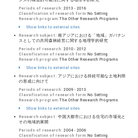
Periods of research:
2013 - 2016
Classification of research form:
No Setting
Research program:
The Other Research Programs
Show links to external sites
Research subject:
南アジアにおける「地域」ガバナン
スとしての共同森林経営に関する地理学的研究
Periods of research:
2010 - 2012
Classification of research form:
No Setting
Research program:
The Other Research Programs
Show links to external sites
Research subject:
アジアにおける持続可能な土地利用
の形成に向けて
Periods of research:
2009 - 2013
Classification of research form:
No Setting
Research program:
The Other Research Programs
Show links to external sites
Research subject:
中国大都市における住宅の市場化と
その地域的展開
Periods of research:
2004 - 2006
Classification of research form:
No Setting