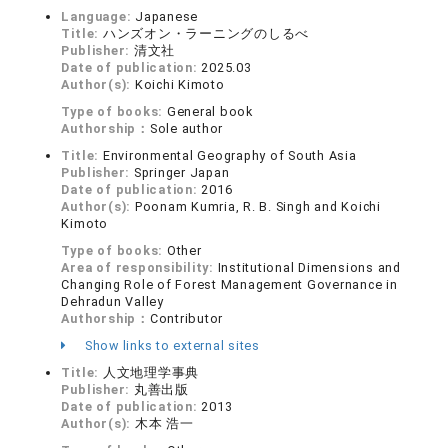
Language:
Japanese
Title:
ハンズオン・ラーニングのしるべ
Publisher:
清文社
Date of publication:
2025.03
Author(s):
Koichi Kimoto
Type of books:
General book
Authorship：
Sole author
Title:
Environmental Geography of South Asia
Publisher:
Springer Japan
Date of publication:
2016
Author(s):
Poonam Kumria, R. B. Singh and Koichi
Kimoto
Type of books:
Other
Area of responsibility:
Institutional Dimensions and
Changing Role of Forest Management Governance in
Dehradun Valley
Authorship：
Contributor
Show links to external sites
Title:
人文地理学事典
Publisher:
丸善出版
Date of publication:
2013
Author(s):
木本 浩一