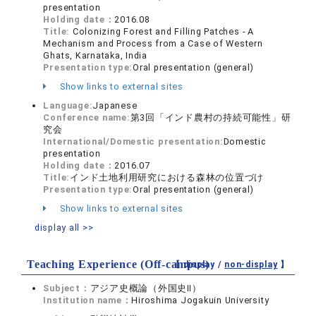
presentation
Holding date：
2016.08
Title:
Colonizing Forest and Filling Patches - A
Mechanism and Process from a Case of Western
Ghats, Karnataka, India
Presentation type:
Oral presentation (general)
Show links to external sites
Language:
Japanese
Conference name:
第3回「インド農村の持続可能性」研
究会
International/Domestic presentation:
Domestic
presentation
Holding date：
2016.07
Title:
インド土地利用研究における森林の位置づけ
Presentation type:
Oral presentation (general)
Show links to external sites
display all >>
Teaching Experience (Off-campus)
【 display /
non-display
】
Subject：
アジア史概論（外国史Ⅱ）
Institution name：
Hiroshima Jogakuin University