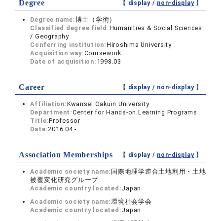
Degree
【 display /
non-display
】
Degree name:
博士（学術）
Classified degree field:
Humanities & Social Sciences
/ Geography
Conferring institution:
Hiroshima University
Acquisition way:
Coursework
Date of acquisition:
1998.03
Career
【 display /
non-display
】
Affiliation:
Kwansei Gakuin University
Department:
Center for Hands-on Learning Programs
Title:
Professor
Date:
2016.04 -
Association Memberships
【 display /
non-display
】
Academic society name:
国際地理学連合土地利用・土地
被覆変化研究グループ
Academic country located:
Japan
Academic society name:
環境社会学会
Academic country located:
Japan