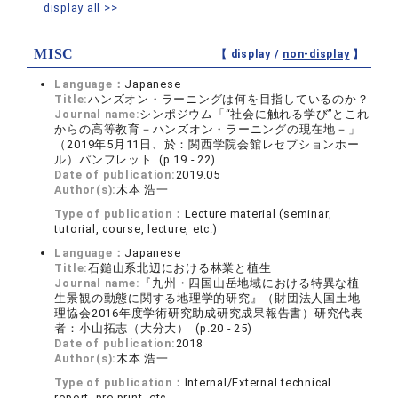
display all >>
MISC
【 display /
non-display
】
Language：
Japanese
Title:
ハンズオン・ラーニングは何を目指しているのか？
Journal name:
シンポジウム「“社会に触れる学び”とこれ
からの高等教育－ハンズオン・ラーニングの現在地－」
（2019年5月11日、於：関西学院会館レセプションホー
ル）パンフレット (p.19 - 22)
Date of publication:
2019.05
Author(s):
木本 浩一
Type of publication：
Lecture material (seminar,
tutorial, course, lecture, etc.)
Language：
Japanese
Title:
石鎚山系北辺における林業と植生
Journal name:
『九州・四国山岳地域における特異な植
生景観の動態に関する地理学的研究』（財団法人国土地
理協会2016年度学術研究助成研究成果報告書）研究代表
者：小山拓志（大分大） (p.20 - 25)
Date of publication:
2018
Author(s):
木本 浩一
Type of publication：
Internal/External technical
report, pre-print, etc.