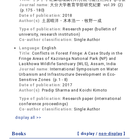
Journal name:
大分大学教育学部研究紀要 vol.39 (2)
(p.175 - 180)
Date of publication:
2018
Author(s):
土居晴洋・木本浩一・牧野一成
Type of publication:
Research paper (bulletin of
university, research institution)
Co-author classification:
Single Author
Language:
English
Title:
Conflicts in Forest Fringe: A Case Study in the
Fringe Areas of Kaziranga National Park (NP) and
Laokhowa Wildlife Sanctuary (WLS), Assam, India
Journal name:
International Symposium on Water
Urbanism and Infrastructure Development in Eco-
Sensitive Zones (p.1 - 8)
Date of publication:
2017
Author(s):
Pradip Sharma and Koichi Kimoto
Type of publication:
Research paper (international
conference proceedings)
Co-author classification:
Single Author
display all >>
Books
【 display /
non-display
】