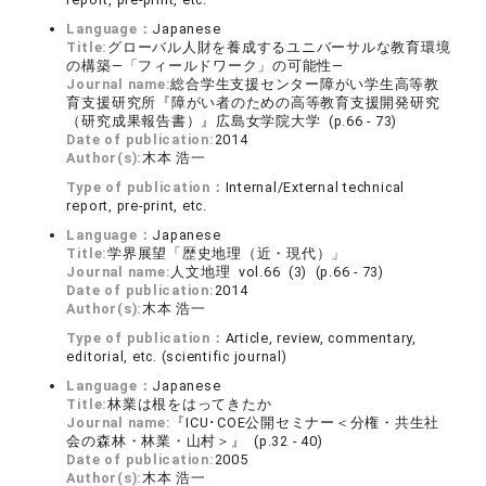
Language：
Japanese
Title:
グローバル人財を養成するユニバーサルな教育環境
の構築―「フィールドワーク」の可能性―
Journal name:
総合学生支援センター障がい学生高等教
育支援研究所『障がい者のための高等教育支援開発研究
（研究成果報告書）』広島女学院大学 (p.66 - 73)
Date of publication:
2014
Author(s):
木本 浩一
Type of publication：
Internal/External technical
report, pre-print, etc.
Language：
Japanese
Title:
学界展望「歴史地理（近・現代）」
Journal name:
人文地理 vol.66 (3) (p.66 - 73)
Date of publication:
2014
Author(s):
木本 浩一
Type of publication：
Article, review, commentary,
editorial, etc. (scientific journal)
Language：
Japanese
Title:
林業は根をはってきたか
Journal name:
『ICU･COE公開セミナー＜分権・共生社
会の森林・林業・山村＞』 (p.32 - 40)
Date of publication:
2005
Author(s):
木本 浩一