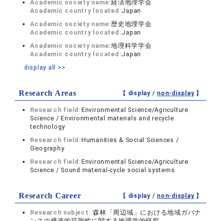
Academic society name:
経済地理学会
Academic country located:
Japan
Academic society name:
歴史地理学会
Academic country located:
Japan
Academic society name:
地理科学学会
Academic country located:
Japan
display all >>
Research Areas
【 display /
non-display
】
Research field:
Environmental Science/Agriculture
Science / Environmental materials and recycle
technology
Research field:
Humanities & Social Sciences /
Geography
Research field:
Environmental Science/Agriculture
Science / Sound material-cycle social systems
Research Career
【 display /
non-display
】
Research subject:
森林「周辺域」における地域ガバナ
ンスの構造的可能性に関する地理学的研究