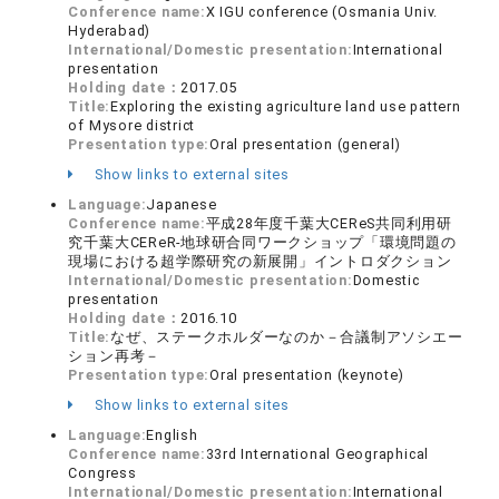
Conference name:
X IGU conference (Osmania Univ.
Hyderabad)
International/Domestic presentation:
International
presentation
Holding date：
2017.05
Title:
Exploring the existing agriculture land use pattern
of Mysore district
Presentation type:
Oral presentation (general)
Show links to external sites
Language:
Japanese
Conference name:
平成28年度千葉大CEReS共同利用研
究千葉大CEReR-地球研合同ワークショップ「環境問題の
現場における超学際研究の新展開」イントロダクション
International/Domestic presentation:
Domestic
presentation
Holding date：
2016.10
Title:
なぜ、ステークホルダーなのか－合議制アソシエー
ション再考－
Presentation type:
Oral presentation (keynote)
Show links to external sites
Language:
English
Conference name:
33rd International Geographical
Congress
International/Domestic presentation:
International