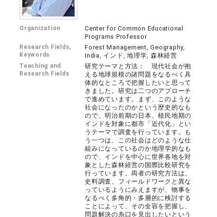
Organization
Center for Common Educational
Programs Professor
Research Fields,
Forest Management, Geography,
Keywords
India, インド, 地理学, 森林経営
Teaching and
研究テーマと方法： 現代社会が抱
Research Fields
える地球規模の諸問題をなるべく具
体的なところで把握したいと思って
きました。研究は二つのアプローチ
で進めています。まず、このような
社会になったのかという歴史的なも
ので、明治前期の日本、植民地期の
インドを対象に都市「近代化」とい
うテーマで調査を行っています。も
う一つは、この社会はどのような仕
組みになっているのか地理学的なも
ので、インドを中心に世界各地を対
象とした森林経営の国際比較研究を
行っています。両者の研究方法は、
史料調査、フィールドワークと異な
っているようにみえますが、物事を
なるべく多角的・多層的に検討する
ことによって、その全容を把握し、
問題解決の糸口を見出したいという