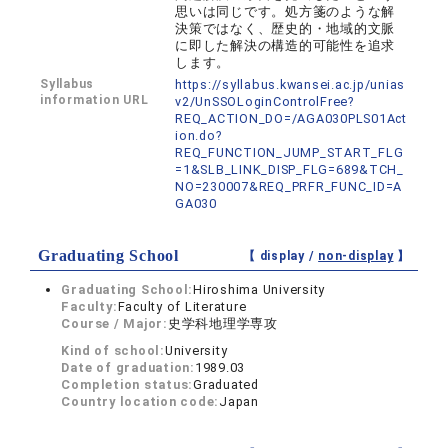
思いは同じです。処方箋のような解
決策ではなく、歴史的・地域的文脈
に即した解決の構造的可能性を追求
します。
Syllabus
https://syllabus.kwansei.ac.jp/unias
information URL
v2/UnSSOLoginControlFree?
REQ_ACTION_DO=/AGA030PLS01Act
ion.do?
REQ_FUNCTION_JUMP_START_FLG
=1&SLB_LINK_DISP_FLG=689&TCH_
NO=230007&REQ_PRFR_FUNC_ID=A
GA030
Graduating School
【 display /
non-display
】
Graduating School:
Hiroshima University
Faculty:
Faculty of Literature
Course / Major:
史学科地理学専攻
Kind of school:
University
Date of graduation:
1989.03
Completion status:
Graduated
Country location code:
Japan