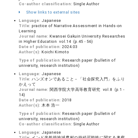
Co-author classification:
Single Author
Show links to external sites
Language:
Japanese
Title:
practice of Narrative Assessment in Hands-on
Learning
Journal name:
Kwansei Gakuin University Researches
in Higher Education vol.14 (p.45 - 56)
Date of publication:
2024.03
Author(s):
Koichi Kimoto
Type of publication:
Research paper (bulletin of
university, research institution)
Language:
Japanese
Title:
ハンズオンであること－「社会探究入門」をふり
かえって
Journal name:
関西学院大学高等教育研究 vol.8 (p.1 -
14)
Date of publication:
2018
Author(s):
木本 浩一
Type of publication:
Research paper (bulletin of
university, research institution)
Co-author classification:
Single Author
Language:
Japanese
Title:
インド半乾燥地域農村の持続可能性に関する考察