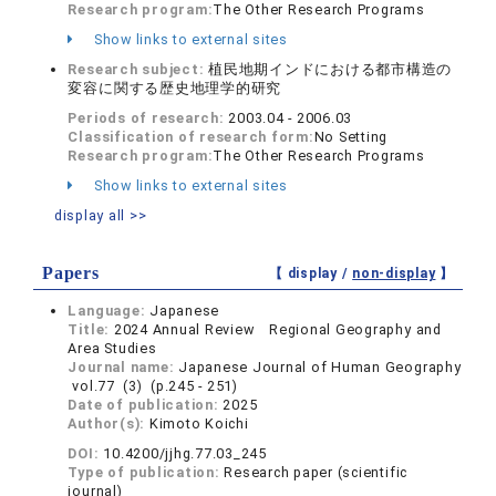
Research program:
The Other Research Programs
Show links to external sites
Research subject:
植民地期インドにおける都市構造の
変容に関する歴史地理学的研究
Periods of research:
2003.04 - 2006.03
Classification of research form:
No Setting
Research program:
The Other Research Programs
Show links to external sites
display all >>
Papers
【 display /
non-display
】
Language:
Japanese
Title:
2024 Annual Review Regional Geography and
Area Studies
Journal name:
Japanese Journal of Human Geography
vol.77 (3) (p.245 - 251)
Date of publication:
2025
Author(s):
Kimoto Koichi
DOI:
10.4200/jjhg.77.03_245
Type of publication:
Research paper (scientific
journal)