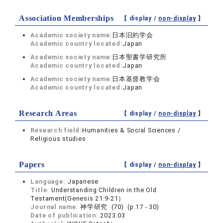
Association Memberships
【 display /
non-display
】
Academic society name:
日本旧約学会
Academic country located:
Japan
Academic society name:
日本聖書学研究所
Academic country located:
Japan
Academic society name:
日本基督教学会
Academic country located:
Japan
Research Areas
【 display /
non-display
】
Research field:
Humanities & Social Sciences /
Religious studies
Papers
【 display /
non-display
】
Language:
Japanese
Title:
Understanding Children in the Old
Testament(Genesis 21:9-21）
Journal name:
神学研究 (70) (p.17 - 30)
Date of publication:
2023.03