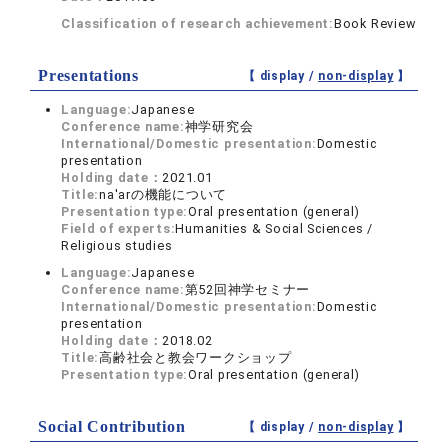
Classification of research achievement:
Book Review
Presentations
【 display /
non-display
】
Language:
Japanese
Conference name:
神学研究会
International/Domestic presentation:
Domestic
presentation
Holding date：
2021.01
Title:
na'arの機能について
Presentation type:
Oral presentation (general)
Field of experts:
Humanities & Social Sciences /
Religious studies
Language:
Japanese
Conference name:
第52回神学セミナー
International/Domestic presentation:
Domestic
presentation
Holding date：
2018.02
Title:
高齢社会と教会ワークショップ
Presentation type:
Oral presentation (general)
Social Contribution
【 display /
non-display
】