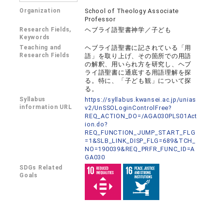
Organization
School of Theology Associate
Professor
Research Fields,
ヘブライ語聖書神学／子ども
Keywords
Teaching and
ヘブライ語聖書に記されている「用
Research Fields
語」を取り上げ、その箇所での用語
の解釈、用いられ方を研究し、ヘブ
ライ語聖書に通底する用語理解を探
る。特に、「子ども観」について探
る。
Syllabus
https://syllabus.kwansei.ac.jp/unias
information URL
v2/UnSSOLoginControlFree?
REQ_ACTION_DO=/AGA030PLS01Act
ion.do?
REQ_FUNCTION_JUMP_START_FLG
=1&SLB_LINK_DISP_FLG=689&TCH_
NO=190039&REQ_PRFR_FUNC_ID=A
GA030
SDGs Related
Goals