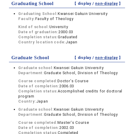
Graduating School
【 display /
non-display
】
Graduating School:
Kwansei Gakuin University
Faculty:
Faculty of Theology
Kind of school:
University
Date of graduation:
2000.03
Completion status:
Graduated
Country location code:
Japan
Graduate School
【 display /
non-display
】
Graduate school:
Kwansei Gakuin University
Department:
Graduate School, Division of Theology
Course completed:
Doctor's Course
Date of completion:
2006.03
Completion status:
Accomplished credits for doctoral
program
Country:
Japan
Graduate school:
Kwansei Gakuin University
Department:
Graduate School, Division of Theology
Course completed:
Master's Course
Date of completion:
2002.03
Completion status:
Completed