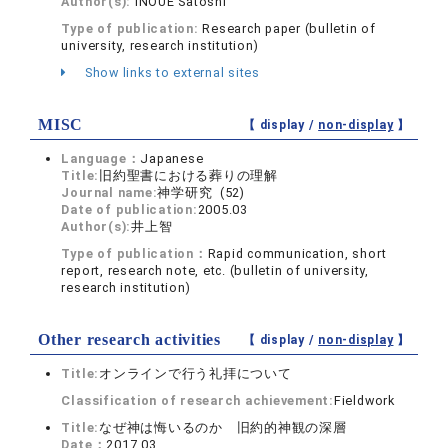
Author(s):
INOUE Satoshi
Type of publication:
Research paper (bulletin of
university, research institution)
Show links to external sites
MISC
【 display /
non-display
】
Language：
Japanese
Title:
旧約聖書における葬りの理解
Journal name:
神学研究 (52)
Date of publication:
2005.03
Author(s):
井上智
Type of publication：
Rapid communication, short
report, research note, etc. (bulletin of university,
research institution)
Other research activities
【 display /
non-display
】
Title:
オンラインで行う礼拝について
Classification of research achievement:
Fieldwork
Title:
なぜ神は悔いるのか 旧約的神観の深層
Date：
2017.03