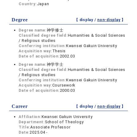
Country:
Japan
Degree
【 display /
non-display
】
Degree name:
神学修士
Classified degree field:
Humanities & Social Sciences
/ Religious studies
Conferring institution:
Kwansei Gakuin University
Acquisition way:
Thesis
Date of acquisition:
2002.03
Degree name:
神学学士
Classified degree field:
Humanities & Social Sciences
/ Religious studies
Conferring institution:
Kwansei Gakuin University
Acquisition way:
Coursework
Date of acquisition:
2000.03
Career
【 display /
non-display
】
Affiliation:
Kwansei Gakuin University
Department:
School of Theology
Title:
Associate Professor
Date:
2025.04 -