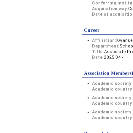
Conferring institu
Acquisition way:
C
Date of acquisitio
Career
Affiliation:
Kwansei
Department:
Schoo
Title:
Associate Pr
Date:
2025.04 -
Association Members
Academic society
Academic country 
Academic society
Academic country 
Academic society
Academic country 