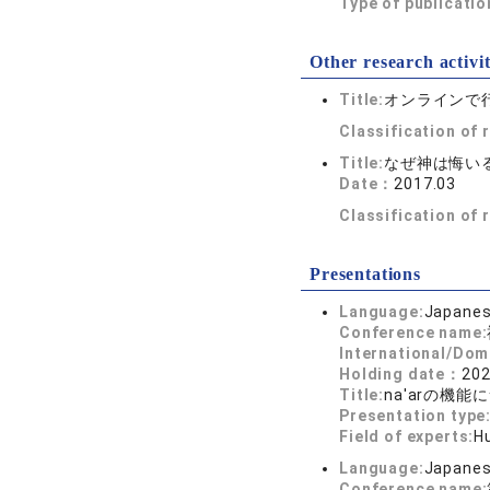
Type of publicati
Other research activit
Title:
オンラインで
Classification of
Title:
なぜ神は悔い
Date：
2017.03
Classification of
Presentations
Language:
Japane
Conference name:
International/Dom
Holding date：
202
Title:
na'arの機能
Presentation type
Field of experts:
H
Language:
Japane
Conference name: