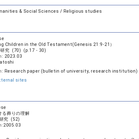
anities & Social Sciences / Religious studies
se
g Children in the Old Testament(Genesis 21:9-21）
究 (70) (p.17 - 30)
n:
2023.03
atoshi
n:
Research paper (bulletin of university, research institution)
ternal sites
ese
ける葬りの理解
研究 (52)
n:
2005.03