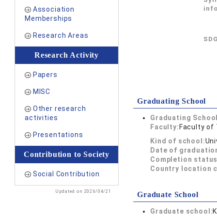
inf
Association
Memberships
Research Areas
SDG
Research Activity
Papers
MISC
Graduating School
Other research
activities
Graduating School
Faculty:
Faculty of
Presentations
Kind of school:
Uni
Date of graduatio
Contribution to Society
Completion status
Country location 
Social Contribution
Updated on 2026/04/21
Graduate School
Graduate school:
K