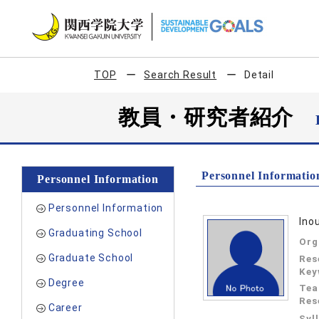
TOP
Search Result
Detail
教員・研究者紹介
Personnel Informatio
Personnel Information
Personnel Information
Ino
Graduating School
Org
Graduate School
Res
Key
Degree
Tea
Res
Career
Syl