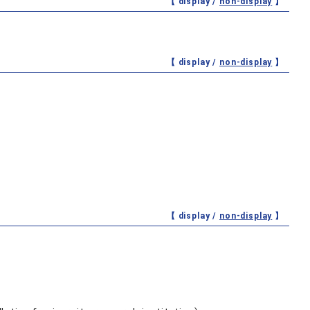
【 display /
non-display
】
【 display /
non-display
】
【 display /
non-display
】