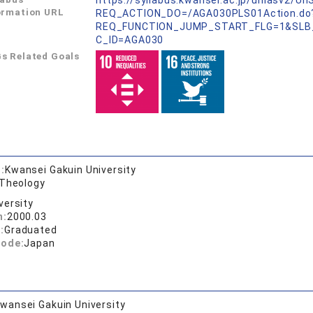
https://syllabus.kwansei.ac.jp/uniasv2/U
ormation URL
REQ_ACTION_DO=/AGA030PLS01Action.do
REQ_FUNCTION_JUMP_START_FLG=1&SLB
C_ID=AGA030
s Related Goals
:
Kwansei Gakuin University
 Theology
versity
n:
2000.03
:
Graduated
code:
Japan
wansei Gakuin University