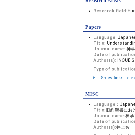
Research Areas
Research field:
Hum
Papers
Language:
Japane
Title:
Understandin
Journal name:
神学研
Date of publicatio
Author(s):
INOUE S
Type of publicatio
Show links to ex
MISC
Language：
Japan
Title:
旧約聖書にお
Journal name:
神学
Date of publicatio
Author(s):
井上智