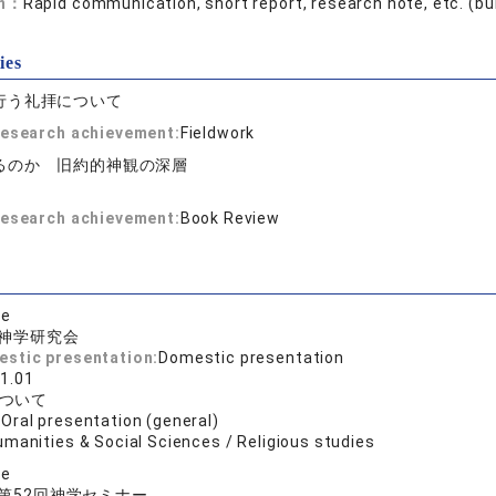
on：
Rapid communication, short report, research note, etc. (bull
ies
行う礼拝について
 research achievement:
Fieldwork
るのか 旧約的神観の深層
 research achievement:
Book Review
se
神学研究会
estic presentation:
Domestic presentation
1.01
について
:
Oral presentation (general)
umanities & Social Sciences / Religious studies
se
第52回神学セミナー