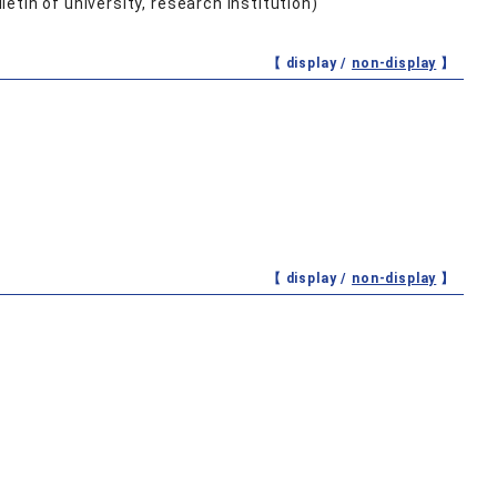
etin of university, research institution)
【 display /
non-display
】
【 display /
non-display
】