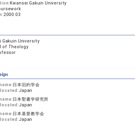
tion:
Kwansei Gakuin University
oursework
n:
2000.03
 Gakuin University
l of Theology
ofessor
hips
 name:
日本旧約学会
located:
Japan
 name:
日本聖書学研究所
located:
Japan
 name:
日本基督教学会
located:
Japan