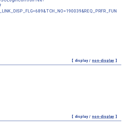
nSSOLoginControlFree?
?
_LINK_DISP_FLG=689&TCH_NO=190039&REQ_PRFR_FUN
【 display /
non-display
】
【 display /
non-display
】