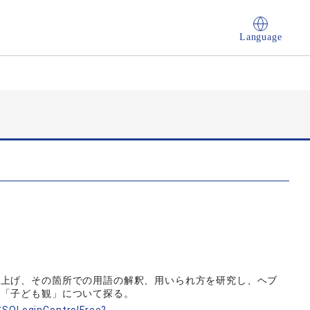
Language
り上げ、その箇所での用語の解釈、用いられ方を研究し、ヘブ
、「子ども観」について探る。