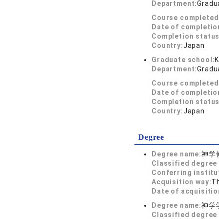
Department:
Gradua
Course completed
Date of completio
Completion status
Country:
Japan
Graduate school:
K
Department:
Gradua
Course completed
Date of completio
Completion status
Country:
Japan
Degree
Degree name:
神学
Classified degree 
Conferring institu
Acquisition way:
T
Date of acquisitio
Degree name:
神学
Classified degree 