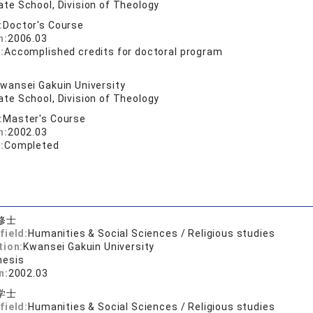
te School, Division of Theology
:
Doctor's Course
n:
2006.03
:
Accomplished credits for doctoral program
wansei Gakuin University
te School, Division of Theology
:
Master's Course
n:
2002.03
:
Completed
修士
field:
Humanities & Social Sciences / Religious studies
tion:
Kwansei Gakuin University
hesis
n:
2002.03
学士
field:
Humanities & Social Sciences / Religious studies