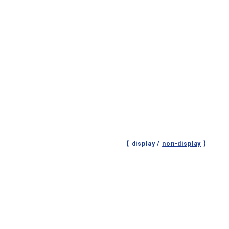
【 display /
non-display
】