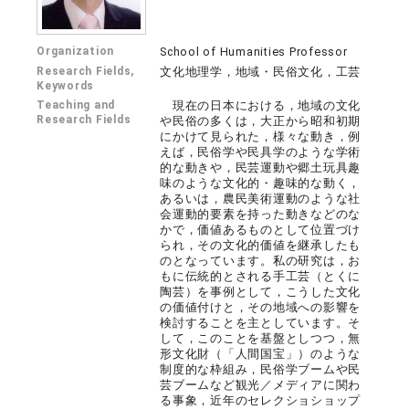
Organization
School of Humanities Professor
Research Fields,
文化地理学，地域・民俗文化，工芸
Keywords
Teaching and
現在の日本における，地域の文化
Research Fields
や民俗の多くは，大正から昭和初期
にかけて見られた，様々な動き，例
えば，民俗学や民具学のような学術
的な動きや，民芸運動や郷土玩具趣
味のような文化的・趣味的な動く，
あるいは，農民美術運動のような社
会運動的要素を持った動きなどのな
かで，価値あるものとして位置づけ
られ，その文化的価値を継承したも
のとなっています。私の研究は，お
もに伝統的とされる手工芸（とくに
陶芸）を事例として，こうした文化
の価値付けと，その地域への影響を
検討することを主としています。そ
して，このことを基盤としつつ，無
形文化財（「人間国宝」）のような
制度的な枠組み，民俗学ブームや民
芸ブームなど観光／メディアに関わ
る事象，近年のセレクショショップ