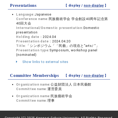
Presentations
【 display /
non-display
】
Language:
Japanese
Conference name:
民族藝術学会 学会創設40周年記念第
40回大会
International/Domestic presentation:
Domestic
presentation
Holding date：
2024.04
Presentation date：
2024.04.20
Title:
「シンポジウム「「民藝」の現在と”arts/ “」
Presentation type:
Symposium, workshop panel
(nominated)
Show links to external sites
Committee Memberships
【 display /
non-display
】
Organization name:
公益財団法人 日本民藝館
Committee name:
運営委員
Organization name:
民族藝術学会
Committee name:
理事