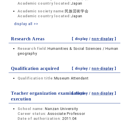
Academic country located:
Japan
Academic society name:
民族芸術学会
Academic country located:
Japan
display all >>
Research Areas
【 display /
non-display
】
Research field:
Humanities & Social Sciences / Human
geography
Qualification acquired
【 display /
non-display
】
Qualification title:
Museum Attendant
Teacher organization examination
【 display /
non-display
】
execution
School name:
Nanzan University
Career status:
Associate Professor
Date of authorization:
2011.04