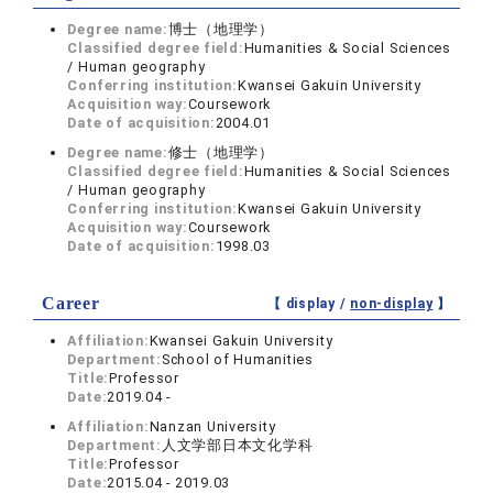
Degree name:
博士（地理学）
Classified degree field:
Humanities & Social Sciences
/ Human geography
Conferring institution:
Kwansei Gakuin University
Acquisition way:
Coursework
Date of acquisition:
2004.01
Degree name:
修士（地理学）
Classified degree field:
Humanities & Social Sciences
/ Human geography
Conferring institution:
Kwansei Gakuin University
Acquisition way:
Coursework
Date of acquisition:
1998.03
Career
【 display /
non-display
】
Affiliation:
Kwansei Gakuin University
Department:
School of Humanities
Title:
Professor
Date:
2019.04 -
Affiliation:
Nanzan University
Department:
人文学部日本文化学科
Title:
Professor
Date:
2015.04 - 2019.03