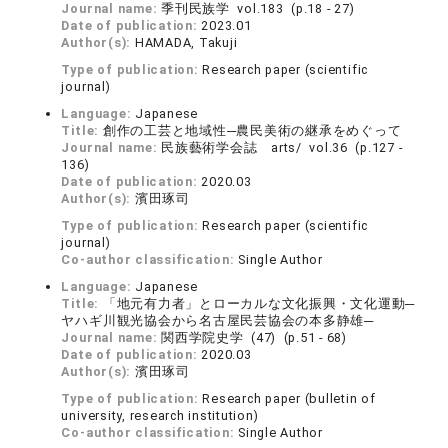
Journal name:
季刊民族学 vol.183 (p.18 - 27)
Date of publication:
2023.01
Author(s):
HAMADA, Takuji
Type of publication:
Research paper (scientific
journal)
Language:
Japanese
Title:
創作の工芸と地域性─農民美術の継承をめぐって
Journal name:
民族藝術学会誌 arts/ vol.36 (p.127 -
136)
Date of publication:
2020.03
Author(s):
濱田琢司
Type of publication:
Research paper (scientific
journal)
Co-author classification:
Single Author
Language:
Japanese
Title:
「地元有力者」とローカルな文化振興・文化運動─
ヤハギ川観光協会から名古屋民芸協会の本多静雄─
Journal name:
関西学院史学 (47) (p.51 - 68)
Date of publication:
2020.03
Author(s):
濱田琢司
Type of publication:
Research paper (bulletin of
university, research institution)
Co-author classification:
Single Author