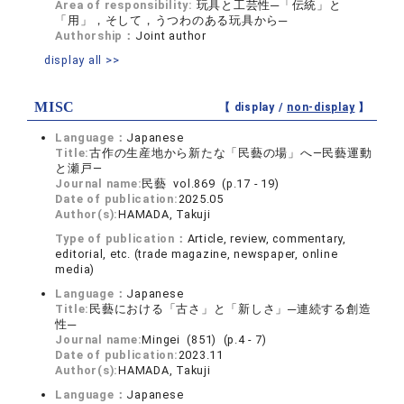
Area of responsibility:
玩具と工芸性─「伝統」と
「用」，そして，うつわのある玩具から─
Authorship：
Joint author
display all >>
MISC
【 display /
non-display
】
Language：
Japanese
Title:
古作の生産地から新たな「民藝の場」へ—民藝運動
と瀬戸—
Journal name:
民藝 vol.869 (p.17 - 19)
Date of publication:
2025.05
Author(s):
HAMADA, Takuji
Type of publication：
Article, review, commentary,
editorial, etc. (trade magazine, newspaper, online
media)
Language：
Japanese
Title:
民藝における「古さ」と「新しさ」─連続する創造
性─
Journal name:
Mingei (851) (p.4 - 7)
Date of publication:
2023.11
Author(s):
HAMADA, Takuji
Language：
Japanese