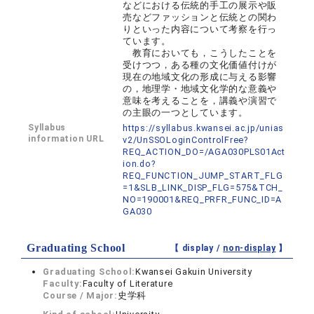
などにおける伝統的手工の展示や販
売などファッションと伝統との関わ
りといった内容について考察を行っ
ています。
教育においても，こうしたことを
受けつつ，ある種の文化価値付けが
現在の地域文化の形成に与える影響
の，地理学・地域文化学的な意義や
意味を考えることを，講義や演習で
の主眼の一つとしています。
Syllabus
https://syllabus.kwansei.ac.jp/unias
information URL
v2/UnSSOLoginControlFree?
REQ_ACTION_DO=/AGA030PLS01Act
ion.do?
REQ_FUNCTION_JUMP_START_FLG
=1&SLB_LINK_DISP_FLG=575&TCH_
NO=190001&REQ_PRFR_FUNC_ID=A
GA030
Graduating School
【 display /
non-display
】
Graduating School:
Kwansei Gakuin University
Faculty:
Faculty of Literature
Course / Major:
史学科