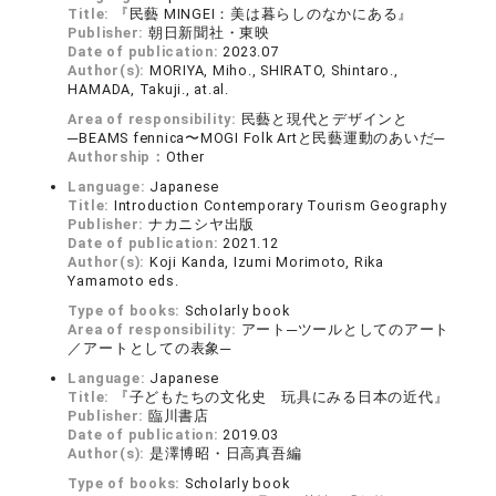
Title:
『民藝 MINGEI：美は暮らしのなかにある』
Publisher:
朝日新聞社・東映
Date of publication:
2023.07
Author(s):
MORIYA, Miho., SHIRATO, Shintaro.,
HAMADA, Takuji., at.al.
Area of responsibility:
民藝と現代とデザインと
─BEAMS fennica〜MOGI Folk Artと民藝運動のあいだ─
Authorship：
Other
Language:
Japanese
Title:
Introduction Contemporary Tourism Geography
Publisher:
ナカニシヤ出版
Date of publication:
2021.12
Author(s):
Koji Kanda, Izumi Morimoto, Rika
Yamamoto eds.
Type of books:
Scholarly book
Area of responsibility:
アート─ツールとしてのアート
／アートとしての表象─
Language:
Japanese
Title:
『子どもたちの文化史 玩具にみる日本の近代』
Publisher:
臨川書店
Date of publication:
2019.03
Author(s):
是澤博昭・日高真吾編
Type of books:
Scholarly book