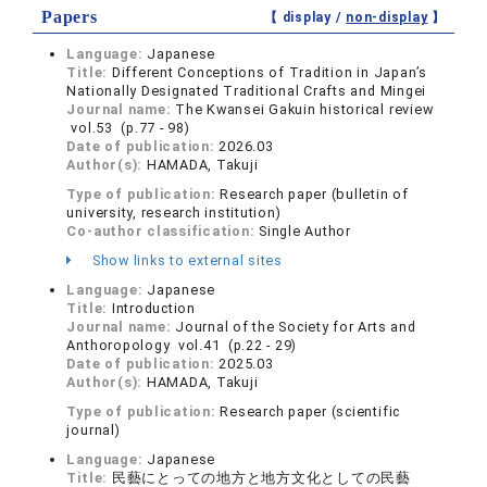
Papers
【 display /
non-display
】
Language:
Japanese
Title:
Different Conceptions of Tradition in Japan’s
Nationally Designated Traditional Crafts and Mingei
Journal name:
The Kwansei Gakuin historical review
vol.53 (p.77 - 98)
Date of publication:
2026.03
Author(s):
HAMADA, Takuji
Type of publication:
Research paper (bulletin of
university, research institution)
Co-author classification:
Single Author
Show links to external sites
Language:
Japanese
Title:
Introduction
Journal name:
Journal of the Society for Arts and
Anthoropology vol.41 (p.22 - 29)
Date of publication:
2025.03
Author(s):
HAMADA, Takuji
Type of publication:
Research paper (scientific
journal)
Language:
Japanese
Title:
民藝にとっての地方と地方文化としての民藝