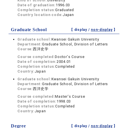
Kind of school:
University
Date of graduation:
1996.03
Completion status:
Graduated
Country location code:
Japan
Graduate School
【 display /
non-display
】
Graduate school:
Kwansei Gakuin University
Department:
Graduate School, Division of Letters
Course:
西洋史学
Course completed:
Doctor's Course
Date of completion:
2004.01
Completion status:
Completed
Country:
Japan
Graduate school:
Kwansei Gakuin University
Department:
Graduate School, Division of Letters
Course:
西洋史学
Course completed:
Master's Course
Date of completion:
1998.03
Completion status:
Completed
Country:
Japan
Degree
【 display /
non-display
】