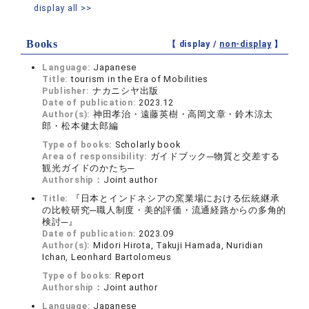
display all >>
Books
【 display /
non-display
】
Language:
Japanese
Title:
tourism in the Era of Mobilities
Publisher:
ナカニシヤ出版
Date of publication:
2023.12
Author(s):
神田孝治・遠藤英樹・高岡文章・鈴木涼太
郎・松本健太郎編
Type of books:
Scholarly book
Area of responsibility:
ガイドブック─物質と交差する
観光ガイドのかたち─
Authorship：
Joint author
Title:
『日本とインドネシアの窯業場における伝統継承
の比較研究─職人制度・美的評価・流通経路からの多角的
検討─』
Date of publication:
2023.09
Author(s):
Midori Hirota, Takuji Hamada, Nuridian
Ichan, Leonhard Bartolomeus
Type of books:
Report
Authorship：
Joint author
Language:
Japanese