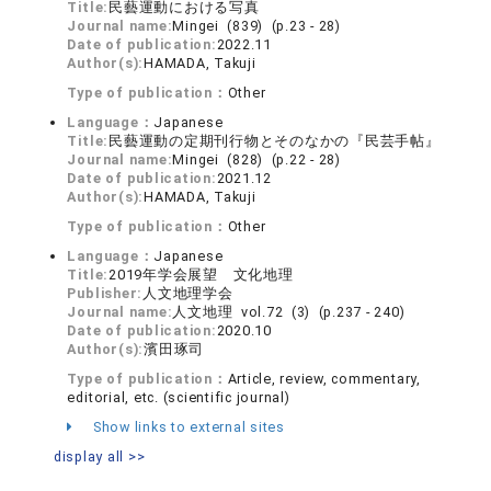
Title:
民藝運動における写真
Journal name:
Mingei (839) (p.23 - 28)
Date of publication:
2022.11
Author(s):
HAMADA, Takuji
Type of publication：
Other
Language：
Japanese
Title:
民藝運動の定期刊行物とそのなかの『民芸手帖』
Journal name:
Mingei (828) (p.22 - 28)
Date of publication:
2021.12
Author(s):
HAMADA, Takuji
Type of publication：
Other
Language：
Japanese
Title:
2019年学会展望 文化地理
Publisher:
人文地理学会
Journal name:
人文地理 vol.72 (3) (p.237 - 240)
Date of publication:
2020.10
Author(s):
濱田琢司
Type of publication：
Article, review, commentary,
editorial, etc. (scientific journal)
Show links to external sites
display all >>