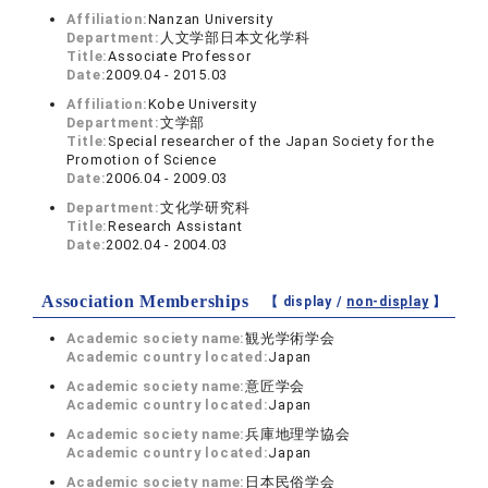
Affiliation:
Nanzan University
Department:
人文学部日本文化学科
Title:
Associate Professor
Date:
2009.04 - 2015.03
Affiliation:
Kobe University
Department:
文学部
Title:
Special researcher of the Japan Society for the
Promotion of Science
Date:
2006.04 - 2009.03
Department:
文化学研究科
Title:
Research Assistant
Date:
2002.04 - 2004.03
Association Memberships
【 display /
non-display
】
Academic society name:
観光学術学会
Academic country located:
Japan
Academic society name:
意匠学会
Academic country located:
Japan
Academic society name:
兵庫地理学協会
Academic country located:
Japan
Academic society name:
日本民俗学会