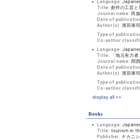
Language:
Japane
Title:
創作の工芸と
Journal name:
民族藝
Date of publicatio
Author(s):
濱田琢
Type of publicatio
Co-author classif
Language:
Japane
Title:
「地元有力者
Journal name:
関西学
Date of publicatio
Author(s):
濱田琢
Type of publicatio
Co-author classif
display all >>
Books
Language:
Japane
Title:
tourism in th
Publisher:
ナカニ