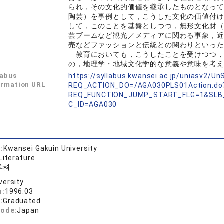
られ，その文化的価値を継承したものとなっ
陶芸）を事例として，こうした文化の価値付
して，このことを基盤としつつ，無形文化財
芸ブームなど観光／メディアに関わる事象，
売などファッションと伝統との関わりといっ
教育においても，こうしたことを受けつつ，
の，地理学・地域文化学的な意義や意味を考
labus
https://syllabus.kwansei.ac.jp/uniasv2/U
ormation URL
REQ_ACTION_DO=/AGA030PLS01Action.do
REQ_FUNCTION_JUMP_START_FLG=1&SLB
C_ID=AGA030
:
Kwansei Gakuin University
Literature
学科
versity
n:
1996.03
:
Graduated
code:
Japan