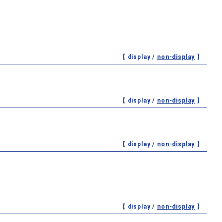
【 display /
non-display
】
【 display /
non-display
】
【 display /
non-display
】
【 display /
non-display
】