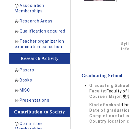
Association
Memberships
Research Areas
Qualification acquired
Teacher organization
Syl
examination execution
inf
Research Activity
Papers
Graduating School
Books
Graduating School
MISC
Faculty:
Faculty of 
Course / Major:
史
Presentations
Kind of school:
Uni
Date of graduatio
Contribution to Society
Completion status
Country location 
Committee