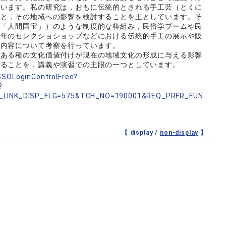
ています。私の研究は，おもに伝統的とされる手工芸（とくに
けと，その地域への影響を検討することを主としています。そ
（「人間国宝」）のような制度的な枠組み，民俗学ブームや民
近年のセレクショショップなどにおける伝統的手工の展示や販
た内容について考察を行っています。
ある種の文化価値付けが現在の地域文化の形成に与える影響
えることを，講義や演習での主眼の一つとしています。
nSSOLoginControlFree?
?
_LINK_DISP_FLG=575&TCH_NO=190001&REQ_PRFR_FUN
【 display /
non-display
】