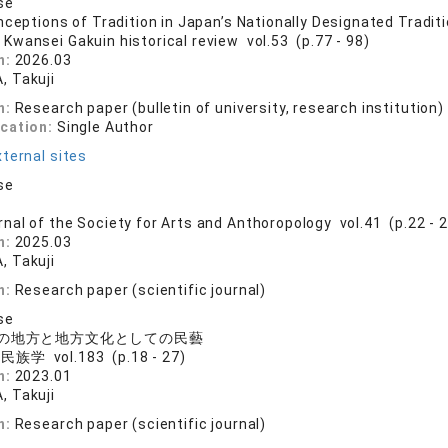
se
nceptions of Tradition in Japan’s Nationally Designated Tradit
 Kwansei Gakuin historical review vol.53 (p.77 - 98)
n:
2026.03
 Takuji
n:
Research paper (bulletin of university, research institution)
ication:
Single Author
ternal sites
se
rnal of the Society for Arts and Anthoropology vol.41 (p.22 - 
n:
2025.03
 Takuji
n:
Research paper (scientific journal)
se
の地方と地方文化としての民藝
族学 vol.183 (p.18 - 27)
n:
2023.01
 Takuji
n:
Research paper (scientific journal)