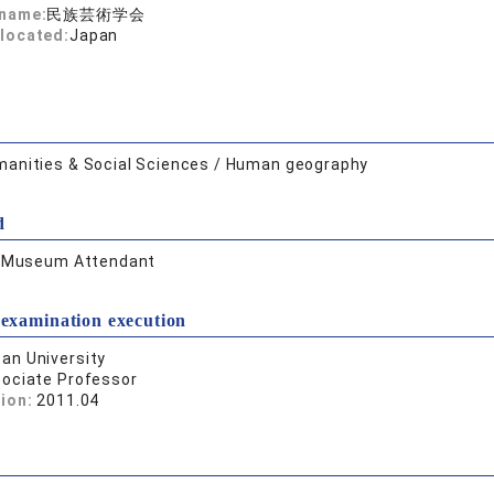
 name:
民族芸術学会
located:
Japan
anities & Social Sciences / Human geography
d
:
Museum Attendant
 examination execution
an University
ociate Professor
tion:
2011.04