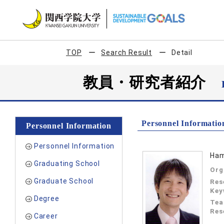
TOP
Search Result
Detail
教員・研究者紹介
Personnel Informatio
Personnel Information
Personnel Information
Ham
Graduating School
Org
Graduate School
Res
Key
Degree
Tea
Res
Career