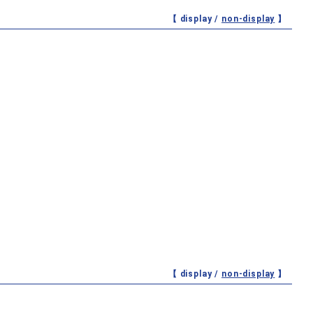
【 display /
non-display
】
【 display /
non-display
】