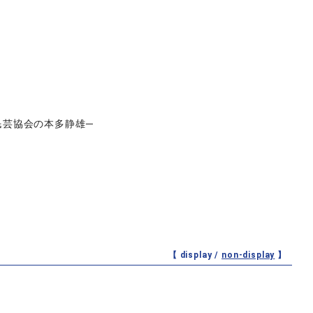
民芸協会の本多静雄─
【 display /
non-display
】