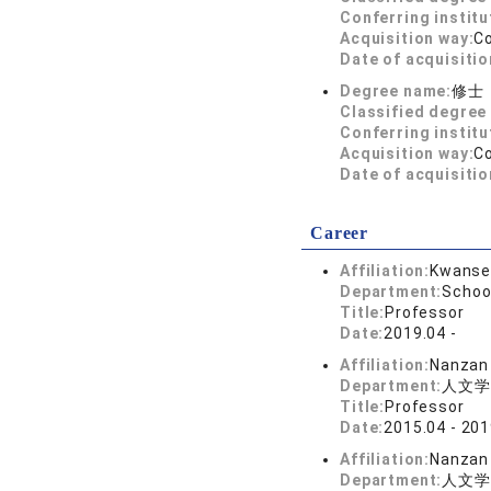
Conferring institu
Acquisition way:
C
Date of acquisitio
Degree name:
修士
Classified degree 
Conferring institu
Acquisition way:
C
Date of acquisitio
Career
Affiliation:
Kwansei
Department:
Schoo
Title:
Professor
Date:
2019.04 -
Affiliation:
Nanzan 
Department:
人文学
Title:
Professor
Date:
2015.04 - 201
Affiliation:
Nanzan 
Department:
人文学