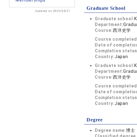
Memberships
Graduate School
Updated on 2026/04/21
Graduate school:
K
Department:
Gradua
Course:
西洋史学
Course completed
Date of completio
Completion status
Country:
Japan
Graduate school:
K
Department:
Gradua
Course:
西洋史学
Course completed
Date of completio
Completion status
Country:
Japan
Degree
Degree name:
博士
Classified degree 