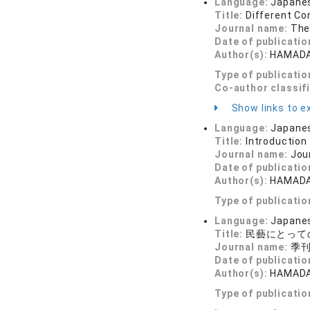
Language:
Japane
Title:
Different Co
Journal name:
The
Date of publicatio
Author(s):
HAMADA,
Type of publicatio
Co-author classif
Show links to ex
Language:
Japane
Title:
Introduction
Journal name:
Jou
Date of publicatio
Author(s):
HAMADA,
Type of publicatio
Language:
Japane
Title:
民藝にとって
Journal name:
季刊民
Date of publicatio
Author(s):
HAMADA,
Type of publicatio