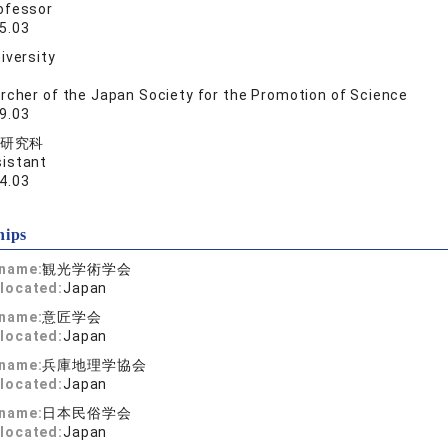
ofessor
5.03
iversity
rcher of the Japan Society for the Promotion of Science
9.03
研究科
istant
4.03
hips
 name:
観光学術学会
located:
Japan
 name:
意匠学会
located:
Japan
 name:
兵庫地理学協会
located:
Japan
 name:
日本民俗学会
located:
Japan