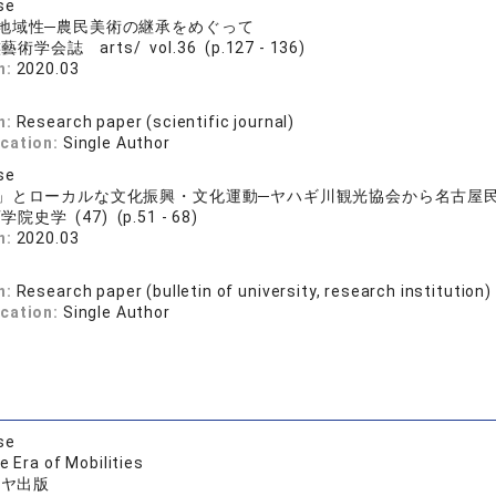
se
地域性─農民美術の継承をめぐって
術学会誌 arts/ vol.36 (p.127 - 136)
n:
2020.03
司
n:
Research paper (scientific journal)
ication:
Single Author
se
」とローカルな文化振興・文化運動─ヤハギ川観光協会から名古屋
院史学 (47) (p.51 - 68)
n:
2020.03
司
n:
Research paper (bulletin of university, research institution)
ication:
Single Author
se
e Era of Mobilities
シヤ出版