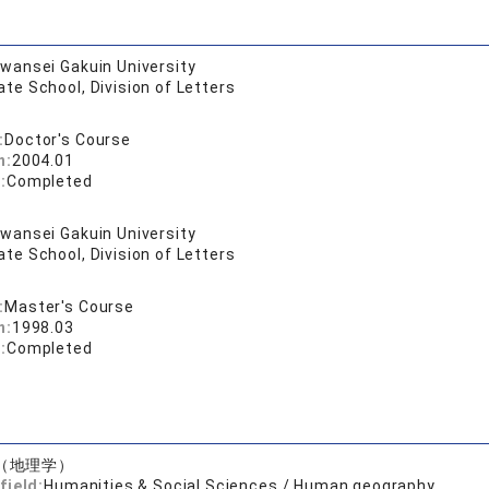
wansei Gakuin University
te School, Division of Letters
:
Doctor's Course
n:
2004.01
:
Completed
wansei Gakuin University
te School, Division of Letters
:
Master's Course
n:
1998.03
:
Completed
（地理学）
field:
Humanities & Social Sciences / Human geography