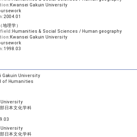
tion:
Kwansei Gakuin University
oursework
n:
2004.01
（地理学）
field:
Humanities & Social Sciences / Human geography
tion:
Kwansei Gakuin University
oursework
n:
1998.03
 Gakuin University
l of Humanities
University
部日本文化学科
9.03
University
部日本文化学科