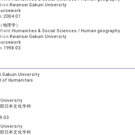
tion:
Kwansei Gakuin University
oursework
n:
2004.01
（地理学）
field:
Humanities & Social Sciences / Human geography
tion:
Kwansei Gakuin University
oursework
n:
1998.03
 Gakuin University
l of Humanities
University
部日本文化学科
9.03
University
部日本文化学科