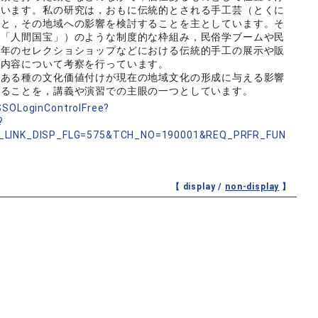
ています。私の研究は，おもに伝統的とされる手工芸（とくに
けと，その地域への影響を検討することを主としています。そ
（「人間国宝」）のような制度的な枠組み，民俗学ブームや民
近年のセレクショショップなどにおける伝統的手工の展示や販
た内容について考察を行っています。
ある種の文化価値付けが現在の地域文化の形成に与える影響
えることを，講義や演習での主眼の一つとしています。
nSSOLoginControlFree?
?
_LINK_DISP_FLG=575&TCH_NO=190001&REQ_PRFR_FUN
【 display /
non-display
】