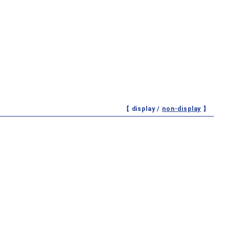
【 display /
non-display
】