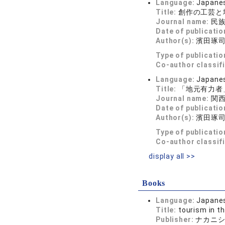
Language:
Japane
Title:
創作の工芸と
Journal name:
民族藝
Date of publicatio
Author(s):
濱田琢
Type of publicatio
Co-author classif
Language:
Japane
Title:
「地元有力者
Journal name:
関西学
Date of publicatio
Author(s):
濱田琢
Type of publicatio
Co-author classif
display all >>
Books
Language:
Japane
Title:
tourism in th
Publisher:
ナカニ