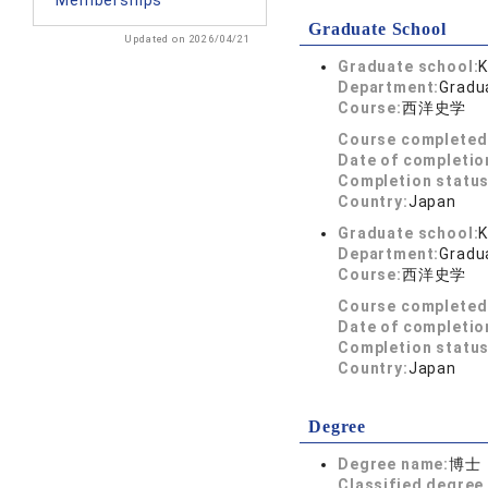
Memberships
Graduate School
Updated on 2026/04/21
Graduate school:
K
Department:
Gradua
Course:
西洋史学
Course completed
Date of completio
Completion status
Country:
Japan
Graduate school:
K
Department:
Gradua
Course:
西洋史学
Course completed
Date of completio
Completion status
Country:
Japan
Degree
Degree name:
博士
Classified degree 