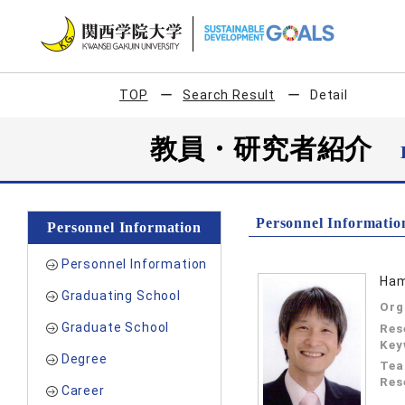
TOP
Search Result
Detail
教員・研究者紹介
Personnel Informatio
Personnel Information
Personnel Information
Ham
Graduating School
Org
Graduate School
Res
Key
Degree
Tea
Res
Career