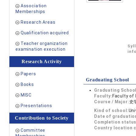
Association
Memberships
Research Areas
Qualification acquired
Teacher organization
Syl
examination execution
inf
Research Activity
Papers
Graduating School
Books
Graduating School
MISC
Faculty:
Faculty of 
Course / Major:
史
Presentations
Kind of school:
Uni
Date of graduatio
Contribution to Society
Completion status
Country location 
Committee