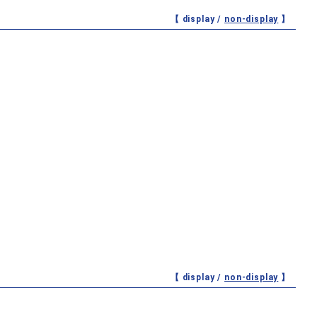
【 display /
non-display
】
【 display /
non-display
】