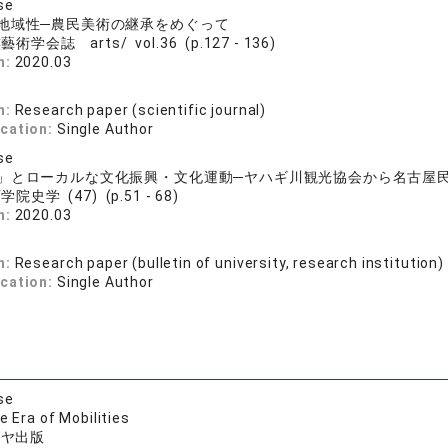
se
地域性─農民美術の継承をめぐって
術学会誌 arts/ vol.36 (p.127 - 136)
n:
2020.03
司
n:
Research paper (scientific journal)
ication:
Single Author
se
」とローカルな文化振興・文化運動─ヤハギ川観光協会から名古屋
院史学 (47) (p.51 - 68)
n:
2020.03
司
n:
Research paper (bulletin of university, research institution)
ication:
Single Author
se
e Era of Mobilities
シヤ出版