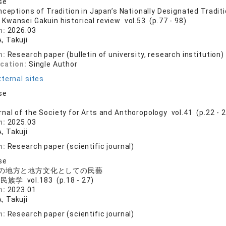
se
nceptions of Tradition in Japan’s Nationally Designated Tradit
 Kwansei Gakuin historical review vol.53 (p.77 - 98)
n:
2026.03
 Takuji
n:
Research paper (bulletin of university, research institution)
ication:
Single Author
ternal sites
se
rnal of the Society for Arts and Anthoropology vol.41 (p.22 - 
n:
2025.03
 Takuji
n:
Research paper (scientific journal)
se
の地方と地方文化としての民藝
族学 vol.183 (p.18 - 27)
n:
2023.01
 Takuji
n:
Research paper (scientific journal)