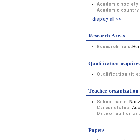
Academic society
Academic country 
display all >>
Research Areas
Research field:
Hum
Qualification acquire
Qualification title
Teacher organization
School name:
Nanz
Career status:
Ass
Date of authoriza
Papers