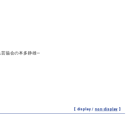
民芸協会の本多静雄─
【 display /
non-display
】