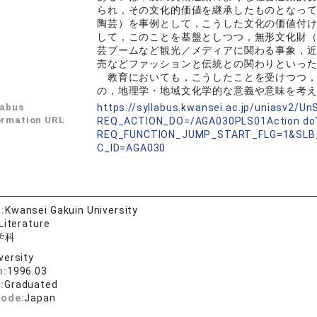
られ，その文化的価値を継承したものとなっ
陶芸）を事例として，こうした文化の価値付
して，このことを基盤としつつ，無形文化財
芸ブームなど観光／メディアに関わる事象，
売などファッションと伝統との関わりといっ
教育においても，こうしたことを受けつつ，
の，地理学・地域文化学的な意義や意味を考
labus
https://syllabus.kwansei.ac.jp/uniasv2/U
ormation URL
REQ_ACTION_DO=/AGA030PLS01Action.do
REQ_FUNCTION_JUMP_START_FLG=1&SLB
C_ID=AGA030
:
Kwansei Gakuin University
Literature
学科
versity
n:
1996.03
:
Graduated
code:
Japan