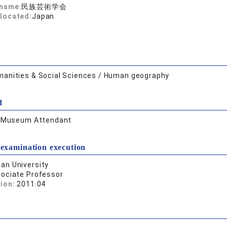
 name:
民族芸術学会
located:
Japan
anities & Social Sciences / Human geography
d
:
Museum Attendant
 examination execution
an University
ociate Professor
tion:
2011.04