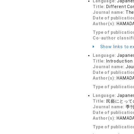
Language:
Japane
Title:
Different Co
Journal name:
The
Date of publicatio
Author(s):
HAMADA,
Type of publicatio
Co-author classif
Show links to ex
Language:
Japane
Title:
Introduction
Journal name:
Jou
Date of publicatio
Author(s):
HAMADA,
Type of publicatio
Language:
Japane
Title:
民藝にとって
Journal name:
季刊民
Date of publicatio
Author(s):
HAMADA,
Type of publicatio