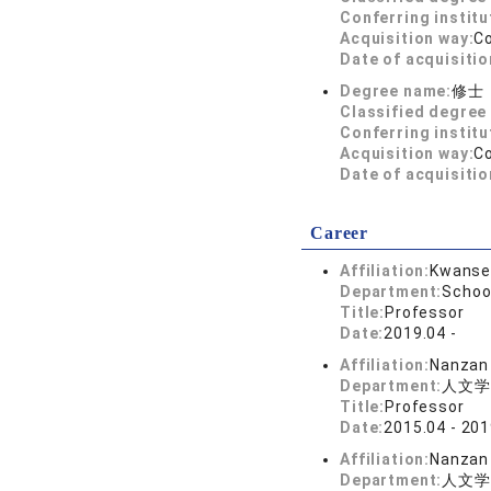
Conferring institu
Acquisition way:
C
Date of acquisitio
Degree name:
修士
Classified degree 
Conferring institu
Acquisition way:
C
Date of acquisitio
Career
Affiliation:
Kwansei
Department:
Schoo
Title:
Professor
Date:
2019.04 -
Affiliation:
Nanzan 
Department:
人文学
Title:
Professor
Date:
2015.04 - 201
Affiliation:
Nanzan 
Department:
人文学