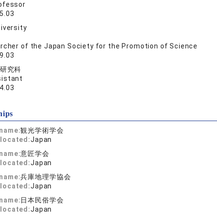
ofessor
5.03
iversity
rcher of the Japan Society for the Promotion of Science
9.03
研究科
istant
4.03
hips
 name:
観光学術学会
located:
Japan
 name:
意匠学会
located:
Japan
 name:
兵庫地理学協会
located:
Japan
 name:
日本民俗学会
located:
Japan