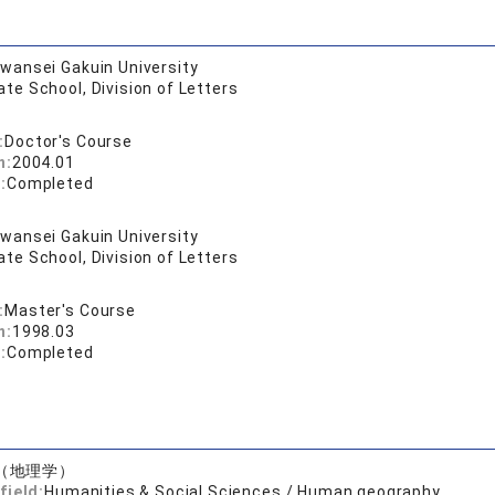
wansei Gakuin University
te School, Division of Letters
:
Doctor's Course
n:
2004.01
:
Completed
wansei Gakuin University
te School, Division of Letters
:
Master's Course
n:
1998.03
:
Completed
（地理学）
field:
Humanities & Social Sciences / Human geography