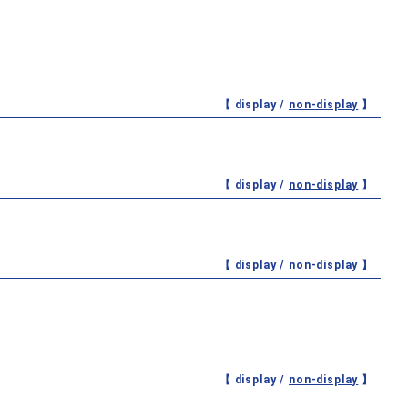
【 display /
non-display
】
【 display /
non-display
】
【 display /
non-display
】
【 display /
non-display
】