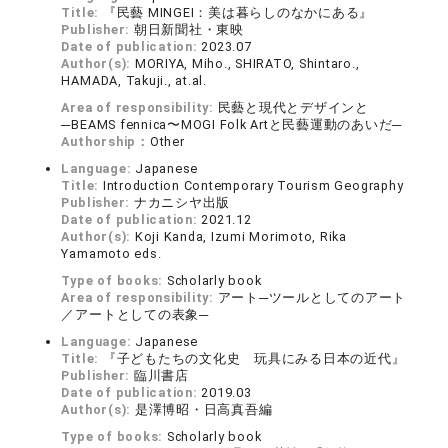
Title:
『民藝 MINGEI：美は暮らしのなかにある』
Publisher:
朝日新聞社・東映
Date of publication:
2023.07
Author(s):
MORIYA, Miho., SHIRATO, Shintaro.,
HAMADA, Takuji., at.al.
Area of responsibility:
民藝と現代とデザインと
─BEAMS fennica〜MOGI Folk Artと民藝運動のあいだ─
Authorship：
Other
Language:
Japanese
Title:
Introduction Contemporary Tourism Geography
Publisher:
ナカニシヤ出版
Date of publication:
2021.12
Author(s):
Koji Kanda, Izumi Morimoto, Rika
Yamamoto eds.
Type of books:
Scholarly book
Area of responsibility:
アート─ツールとしてのアート
／アートとしての表象─
Language:
Japanese
Title:
『子どもたちの文化史 玩具にみる日本の近代』
Publisher:
臨川書店
Date of publication:
2019.03
Author(s):
是澤博昭・日高真吾編
Type of books:
Scholarly book