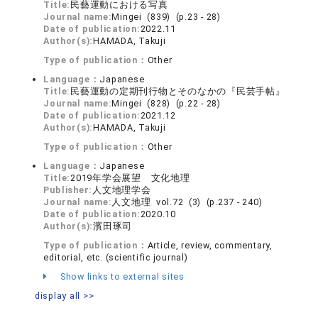
Title:
民藝運動における写真
Journal name:
Mingei (839) (p.23 - 28)
Date of publication:
2022.11
Author(s):
HAMADA, Takuji
Type of publication：
Other
Language：
Japanese
Title:
民藝運動の定期刊行物とそのなかの『民芸手帖』
Journal name:
Mingei (828) (p.22 - 28)
Date of publication:
2021.12
Author(s):
HAMADA, Takuji
Type of publication：
Other
Language：
Japanese
Title:
2019年学会展望 文化地理
Publisher:
人文地理学会
Journal name:
人文地理 vol.72 (3) (p.237 - 240)
Date of publication:
2020.10
Author(s):
濱田琢司
Type of publication：
Article, review, commentary,
editorial, etc. (scientific journal)
Show links to external sites
display all >>