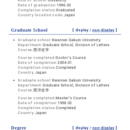
Kind of school:
University
Date of graduation:
1996.03
Completion status:
Graduated
Country location code:
Japan
Graduate School
【 display /
non-display
】
Graduate school:
Kwansei Gakuin University
Department:
Graduate School, Division of Letters
Course:
西洋史学
Course completed:
Doctor's Course
Date of completion:
2004.01
Completion status:
Completed
Country:
Japan
Graduate school:
Kwansei Gakuin University
Department:
Graduate School, Division of Letters
Course:
西洋史学
Course completed:
Master's Course
Date of completion:
1998.03
Completion status:
Completed
Country:
Japan
Degree
【 display /
non-display
】