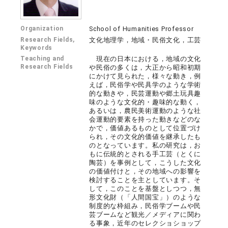
Organization
School of Humanities Professor
Research Fields,
文化地理学，地域・民俗文化，工芸
Keywords
Teaching and
現在の日本における，地域の文化
Research Fields
や民俗の多くは，大正から昭和初期
にかけて見られた，様々な動き，例
えば，民俗学や民具学のような学術
的な動きや，民芸運動や郷土玩具趣
味のような文化的・趣味的な動く，
あるいは，農民美術運動のような社
会運動的要素を持った動きなどのな
かで，価値あるものとして位置づけ
られ，その文化的価値を継承したも
のとなっています。私の研究は，お
もに伝統的とされる手工芸（とくに
陶芸）を事例として，こうした文化
の価値付けと，その地域への影響を
検討することを主としています。そ
して，このことを基盤としつつ，無
形文化財（「人間国宝」）のような
制度的な枠組み，民俗学ブームや民
芸ブームなど観光／メディアに関わ
る事象，近年のセレクショショップ