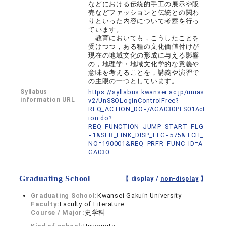
などにおける伝統的手工の展示や販
売などファッションと伝統との関わ
りといった内容について考察を行っ
ています。
教育においても，こうしたことを
受けつつ，ある種の文化価値付けが
現在の地域文化の形成に与える影響
の，地理学・地域文化学的な意義や
意味を考えることを，講義や演習で
の主眼の一つとしています。
Syllabus
https://syllabus.kwansei.ac.jp/unias
information URL
v2/UnSSOLoginControlFree?
REQ_ACTION_DO=/AGA030PLS01Act
ion.do?
REQ_FUNCTION_JUMP_START_FLG
=1&SLB_LINK_DISP_FLG=575&TCH_
NO=190001&REQ_PRFR_FUNC_ID=A
GA030
Graduating School
【 display /
non-display
】
Graduating School:
Kwansei Gakuin University
Faculty:
Faculty of Literature
Course / Major:
史学科