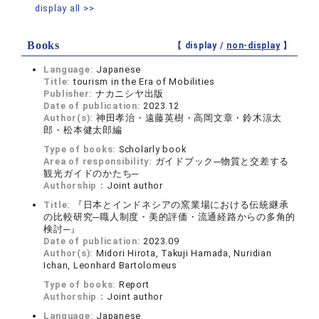
display all >>
Books
【 display /
non-display
】
Language:
Japanese
Title:
tourism in the Era of Mobilities
Publisher:
ナカニシヤ出版
Date of publication:
2023.12
Author(s):
神田孝治・遠藤英樹・高岡文章・鈴木涼太
郎・松本健太郎編
Type of books:
Scholarly book
Area of responsibility:
ガイドブック─物質と交差する
観光ガイドのかたち─
Authorship：
Joint author
Title:
『日本とインドネシアの窯業場における伝統継承
の比較研究─職人制度・美的評価・流通経路からの多角的
検討─』
Date of publication:
2023.09
Author(s):
Midori Hirota, Takuji Hamada, Nuridian
Ichan, Leonhard Bartolomeus
Type of books:
Report
Authorship：
Joint author
Language:
Japanese