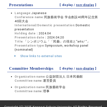
Presentations
【 display /
non-display
】
Language:
Japanese
Conference name:
民族藝術学会 学会創設40周年記念第
40回大会
International/Domestic presentation:
Domestic
presentation
Holding date：
2024.04
Presentation date：
2024.04.20
Title:
「シンポジウム「「民藝」の現在と”arts/ “」
Presentation type:
Symposium, workshop panel
(nominated)
Show links to external sites
Committee Memberships
【 display /
non-display
】
Organization name:
公益財団法人 日本民藝館
Committee name:
運営委員
Organization name:
民族藝術学会
Committee name:
理事