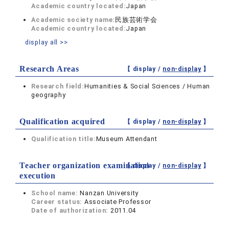
Academic country located:
Japan
Academic society name:
民族芸術学会
Academic country located:
Japan
display all >>
Research Areas
【 display /
non-display
】
Research field:
Humanities & Social Sciences / Human
geography
Qualification acquired
【 display /
non-display
】
Qualification title:
Museum Attendant
Teacher organization examination
【 display /
non-display
】
execution
School name:
Nanzan University
Career status:
Associate Professor
Date of authorization:
2011.04