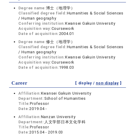
Degree name:
博士（地理学）
Classified degree field:
Humanities & Social Sciences
/ Human geography
Conferring institution:
Kwansei Gakuin University
Acquisition way:
Coursework
Date of acquisition:
2004.01
Degree name:
修士（地理学）
Classified degree field:
Humanities & Social Sciences
/ Human geography
Conferring institution:
Kwansei Gakuin University
Acquisition way:
Coursework
Date of acquisition:
1998.03
Career
【 display /
non-display
】
Affiliation:
Kwansei Gakuin University
Department:
School of Humanities
Title:
Professor
Date:
2019.04 -
Affiliation:
Nanzan University
Department:
人文学部日本文化学科
Title:
Professor
Date:
2015.04 - 2019.03