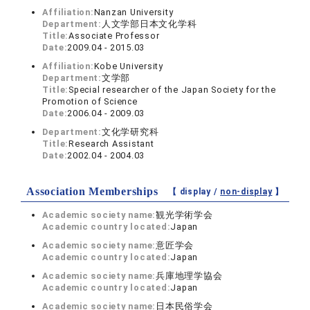
Affiliation:
Nanzan University
Department:
人文学部日本文化学科
Title:
Associate Professor
Date:
2009.04 - 2015.03
Affiliation:
Kobe University
Department:
文学部
Title:
Special researcher of the Japan Society for the
Promotion of Science
Date:
2006.04 - 2009.03
Department:
文化学研究科
Title:
Research Assistant
Date:
2002.04 - 2004.03
Association Memberships
【 display /
non-display
】
Academic society name:
観光学術学会
Academic country located:
Japan
Academic society name:
意匠学会
Academic country located:
Japan
Academic society name:
兵庫地理学協会
Academic country located:
Japan
Academic society name:
日本民俗学会