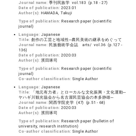
Journal name:
季刊民族学 vol.183 (p.18 - 27)
Date of publication:
2023.01
Author(s):
HAMADA, Takuji
Type of publication:
Research paper (scientific
journal)
Language:
Japanese
Title:
創作の工芸と地域性─農民美術の継承をめぐって
Journal name:
民族藝術学会誌 arts/ vol.36 (p.127 -
136)
Date of publication:
2020.03
Author(s):
濱田琢司
Type of publication:
Research paper (scientific
journal)
Co-author classification:
Single Author
Language:
Japanese
Title:
「地元有力者」とローカルな文化振興・文化運動─
ヤハギ川観光協会から名古屋民芸協会の本多静雄─
Journal name:
関西学院史学 (47) (p.51 - 68)
Date of publication:
2020.03
Author(s):
濱田琢司
Type of publication:
Research paper (bulletin of
university, research institution)
Co-author classification:
Single Author