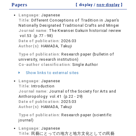
Papers
【 display /
non-display
】
Language:
Japanese
Title:
Different Conceptions of Tradition in Japan’s
Nationally Designated Traditional Crafts and Mingei
Journal name:
The Kwansei Gakuin historical review
vol.53 (p.77 - 98)
Date of publication:
2026.03
Author(s):
HAMADA, Takuji
Type of publication:
Research paper (bulletin of
university, research institution)
Co-author classification:
Single Author
Show links to external sites
Language:
Japanese
Title:
Introduction
Journal name:
Journal of the Society for Arts and
Anthoropology vol.41 (p.22 - 29)
Date of publication:
2025.03
Author(s):
HAMADA, Takuji
Type of publication:
Research paper (scientific
journal)
Language:
Japanese
Title:
民藝にとっての地方と地方文化としての民藝