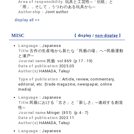
Area of responsibility:
玩具と工芸性─「伝統」と
「用」，そして，うつわのある玩具から─
Authorship：
Joint author
display all >>
MISC
【 display /
non-display
】
Language：
Japanese
Title:
古作の生産地から新たな「民藝の場」へ—民藝運動
と瀬戸—
Journal name:
民藝 vol.869 (p.17 - 19)
Date of publication:
2025.05
Author(s):
HAMADA, Takuji
Type of publication：
Article, review, commentary,
editorial, etc. (trade magazine, newspaper, online
media)
Language：
Japanese
Title:
民藝における「古さ」と「新しさ」─連続する創造
性─
Journal name:
Mingei (851) (p.4 - 7)
Date of publication:
2023.11
Author(s):
HAMADA, Takuji
Language：
Japanese